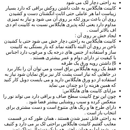
به راحتی دچار لک می شود
کابینت هایگلاس به علت داشتن روکش براقی که دارد بسیار
زیباست اما هر عاملی حتی اثابت انگشتان دست و کشیدن
روی آن باعث بروز لکه بر روی آن می شود و نیاز به تمیزی
مداوم دارد یعنی لکه پذیری هایگلاس نسبت به کابینت ام دی
اف بالاتر است .
ایجاد خش بر روی آن :
کابینت هایگلاس به راحتی دچار خش می شود حتی با کشیدن
ناخن بر روی آن البته ناگفته نماند که باز بستگی به کابینت
ساز و استفاده از جنس های درجه یک و مرغوب دارد اجناس
با کیفیت تر دارای دوام و عمر بیشتری هستند .
6) داشتن رویه ورق یک طرفه
فقط یک رویه هایگلاس براق است و می توان آن را بکار برد
در جاهایی که نیاز است پشت کار نیز براق نمایان شود نیاز به
استفاده از دو ورق هایگلاس دارید و می بایست دوبل کار کنید
که همین هزینه را دو چندان می نماید
مزایای کابینت های هایگلاس:
چون این نوع کابینت سطح صاف و براقی دارد می تواند نور را
منعکس کرده و سبب روشنایی بیشتر فضا شود .
دارای طرح ها و رنگ های متنوع است و دست مشتری برای
انتخاب باز است .
به راحتی قابل تمیز شدن هستند ، همان طور که در قسمت
معایب گفتیم کابینت هایگلاس براحتی لک بر می دارد و کثیف
می شود اما به همان راحتی هم با یک دستمال نمناک تمیز