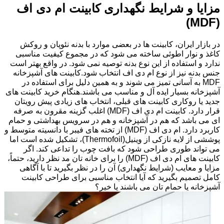
مزایا و شرایط نگهداری کابینت ام دی اف
(MDF)
در بازار ایران، کابینت ها در بعضی موارد با بدنه نئوپان و روکش
کاغذ و نوار اطوئی ساخته می شود که در مجموع کیفیت مناسبی
ندارد و استفاده از این نوع بدنه توصیه نمی شود. در واقع بهتر است
جنس بدنه نیز از نوع ام دی اف انتخاب شود.کابینت های آشپزخانه
MDF به آسانی تمیز می شوند و به همین دلیل برای استفاده در
آشپزخانه بسیار ایده آل و مناسب می باشند.هنگام خرید کابینت های
جدید یا روکاری کابینت های قبلی، انتخاب های زیادی پیش رویتان
قرار دارد. کابینت ام دی اف (MDF) اغلب گزینه مقرون به صرفه
ای می باشد که هم در آشپزخانه و هم در سرویس بهداشتی و حمام
کاربرد دارد. ام دی اف (MDF) از تخته های فیبر با دانسیته متوسط و
پوششی از لایه نازکی از وینیل(Thermofoil)، تشکیل شده است اما
می تواند طوری طراحی شود که بافت چوب را تداعی کند. اگر
کابینت های ام دی اف (MDF) را برای خانه تان مد نظر دارید، حتماً،
مزایا و معایب (شرایط نگهداری) آن را در نظر بگیرید تا با آگاهی
کامل تصمیم بگیرید که آیا انتخاب مناسبی برای طراحی کابینت
آشپزخانه یا حمام تان می باشند یا خیر؟