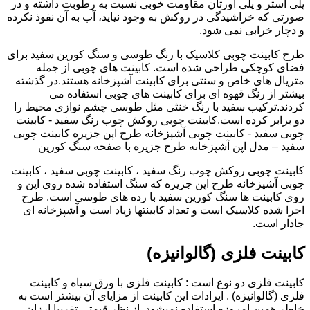
پلی استر و پلی اورتان مقاومت خوبی نسبت به رطوبت داشته و در
صورتی که خراشیدگی در روکش به وجود نیاید، آب به آن نفوذ نکرده
و دچار خرابی نمی شود.
طرح کابینت چوبی کلاسیک با رنگ طوسی و سنگ کورین سفید برای
فضای کوچکی طراحی شده است. کابینت های چوبی از جمله
متریال های خاص و سنتی برای کابینت آشپزخانه هستند.در گذشته
بیشتر از رنگ قهوه ای برای کابینت های چوبی استفاده می
کردند.ترکیب سفید با رنگ خنثی مثل طوسی چشم نوازی محیط را
دو برابر کرده است.کابینت چوبی روکش چوب رنگ سفید - کابینت
چوبی سفید - کابینت چوبی آشپزخانه طرح اپن جزیره کابینت چوبی
سفید – مدل اپن آشپزخانه طرح جزیره با صفحه سنگ کورین
کابینت چوبی روکش چوب رنگ سفید ، کابینت چوبی سفید ، کابینت
چوبی آشپزخانه طرح اپن جزیره که سنگ استفاده شده روی اپن و
روی کابینت ها سنگ کورین سفید با رده های طوسی است. طرح
اجرا شده کلاسیک است و تعداد کابینتها زیاد است و آشپزخانه ای
جادار است.
کابینت فلزی (گالوانیزه)
کابینت فلزی دو نوع است : کابینت فلزی با ورق سیاه و کابینت
فلزی (گالوانیزه) . ایرادات این کابینت از مزایای آن بیشتر است به
خاطر همین امروزه استفاده نمیشود. از نظر قیمتی تقریبا ارزان