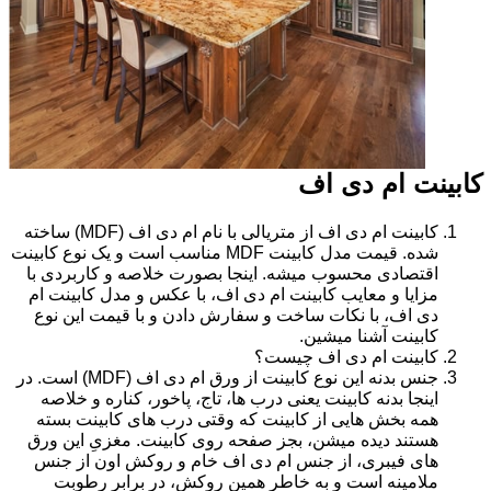
کابینت ام دی اف
کابینت ام دی اف از متریالی با نام ام دی اف (MDF) ساخته
شده. قیمت مدل کابینت MDF مناسب است و یک نوع کابینت
اقتصادی محسوب میشه. اینجا بصورت خلاصه و کاربردی با
مزایا و معایب کابینت ام دی اف، با عکس و مدل کابینت ام
دی اف، با نکات ساخت و سفارش دادن و با قیمت این نوع
کابینت آشنا میشین.
کابینت ام دی اف چیست؟
جنس بدنه این نوع کابینت از ورق ام دی اف (MDF) است. در
اینجا بدنه کابینت یعنی درب ها، تاج، پاخور، کناره و خلاصه
همه بخش هایی از کابینت که وقتی درب های کابینت بسته
هستند دیده میشن، بجز صفحه روی کابینت. مغزیِ این ورق
های فیبری، از جنس ام دی اف خام و روکش اون از جنس
ملامینه است و به خاطر همین روکش، در برابر رطوبت