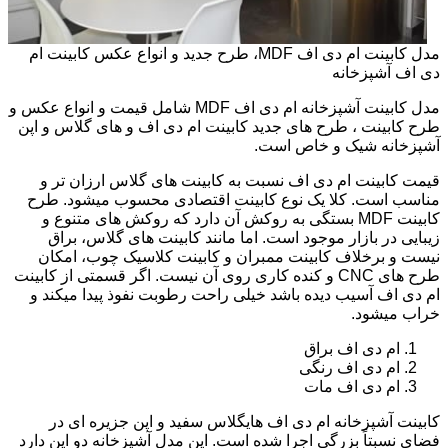
مدل کابینت ام دی اف MDF، طرح جدید و انواع عکس کابینت ام
دی اف آشپزخانه
مدل کابینت آشپزخانه ام دی اف MDF شامل قیمت و انواع عکس و
طرح کابینت ، طرح های جدید کابینت ام دی اف و های گلاس و اپن
آشپزخانه شیک و خاص است.
قیمت کابینت ام دی اف نسبت به کابینت های گلاس ارزان تر و
مناسب است. کلا یک نوع کابینت اقتصادی محسوب میشود. طرح
کابینت MDF بستگی به روکش آن دارد که روکش های متنوع و
زیبایی در بازار موجود است. اما مانند کابینت های گلاس، براق
نیست و برخلاف کابینت ممبران و کابینت کلاسیک چوب، امکان
طرح های CNC و کنده کاری روی آن نیست. اگر قسمتی از کابینت
ام دی اف آسیب دیده باشد خیلی راحت رطوبت نفوذ پیدا میکند و
خراب میشود.
ام دی اف براق
ام دی اف رنگی
ام دی اف مات
کابینت آشپزخانه ام دی اف هایگلاس سفید و اپن جزیره ای در
فضای نسبتاً بزرگی اجرا شده است. این مدل آشپزخانه دو اپن دارد