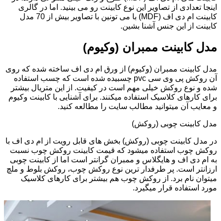
اینجا تعدادی از تصاویر این نوع کابینت رو می بینید. اما در گالری
کابینت ام دی اف (MDF) با می تونین با تصاویر بیش از 70 مدل
کابینت از این جنس آشنا بشین.
مدل کابینت ممبران (وکیوم)
مدل کابینت ممبران (وکیوم) از ورق ام دی اف ساخته شده که روی
آن روکش پی وی سی pvc چسبیده شده است که چسب استفاده
شده و نوع روکش خیلی مهم است در کیفیت. از این متریال بیشتر
برای کارهای کلاسیک استفاده میکنند. برای آشنایی با کابینت وکیوم
و معایب آن میتوانید مطالب سایت را مطالعه کنید.
مدل کابینت چوبی (روکش)
در مدل کابینت چوبی (روکش) بخش های قابل رویت از ام دی اف با
روکش چوب استفاده میشود که قیمت کابینت روکش چوب نسبت
به ام دی اف و هایگلاس و ممبران گرانتر است اما از کابینت چوبی
ارزانتر است. پر طرفدار ترین نوع روکش چوب، روکش بلوط و ملچ
میتوان نام برد. از روکش چوب هم بیشتر برای کارهای کلاسیک
مورد استفاده قرار میگیرد.