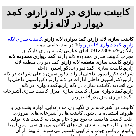
کابینت سازی در لاله زارنو, کمد
دیوار در لاله زارنو
کابینت سازی لاله زارنو
,
کمد دیواری لاله زارنو
,
کابینت سازی لاله
زارنو
,
کمد دیواری لاله زارنو
30 در صد تخفیف بیمه
رایگان,09122809529-آقای عباسی,شبانه روزی کارگران
مجرب,کابینت سازی محدوده لاله زارنو,
کمد دیواری محدوده لاله
زارنو
,
کابینت سازی منطقه لاله زارنو
, کمد دیواری منطقه لاله
زارنو,کابینت سازی, کمد دیواری,دکوراسیون داخلی
شرکت,دکوراسیون داخلی ادارات,دکوراسیون داخلی شرکت در لاله
زارنو,دکوراسیون داخلی ادارات در لاله زارنو,دکوراسیون داخلی با
نرخ اتحادیه ,کابینت سازی در لاله زارنو,کمد دیواری در لاله
زارنو,کمد دیواری منزل,کابینت سازی منزل,کابینت سازی آشپزخانه
, کمد دیواری منزل در لاله زارنو,
کابینت در آشپزخانه برای نگهداری مواد غذایی، لوازم پخت وپز و
ظروف استفاده می شود. کابینت ها در آشپزخانه های امروزی،
اغلب کابینت ها بسته به نوع مواد خام تولید، به کابینت های تولید
شده از فلز، چوب، ام دی اف، های گلاس، پی وی سی، ممبران یا
وکیوم، روکش چوب یا ترکیبی تقسیم می شوند.. تا پیش از آن