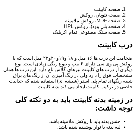
صفحه کابینت
صفحه نئوپان، روکش
صفحه MDF، روکش ملامینه
صفحه پلی وود)، روکش HPL
صفحه سنگ مصنوعی تمام اکریلیک
درب کابینت
ضخامت این درب ها ۱۶ میل و ۱۸ و١٩و٢٠و٢٢ میل است که با
روکش پی وی سی دارای ۶ تیپ و تنوع رنگی زیادی است. نوع
دیگری از درب های کابینت نیزهای گلاس نام دارد. این درب ها همان
مشخصات فوق را دارد ولی در رنگ آمیزی آن از رنگ های براق
شبیه رنگهای تمام پلی استر (شیشه ای) استفاده شده که جذابیت
خاصی در ترکیب کابینت ایجاد می کند.بدنه کابینت
در زمینه بدنه کابینت باید به دو نکته کلی
توجه داشت:
جنس بدنه باید با روکش ملامینه باشد.
لبه بدنه با نوار پوشیده شده باشد.