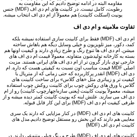
مقاومه البته در ادامه توضیح دادیم که این مقاومت به
رطوبت، کامل نیست. در کابینت های ام دی اف (MDF) جنس
یونیت (اسکلت کابینت) هم معمولاً از ام دی اف انتخاب میشه.
تفاوت ملامینه و ام دی اف
ام دی اف (MDF) فقط برای کابینت سازی استفاده نمیشه بلکه
کمد، دکور، میز تلویزیون و خیلی وسایل دیگه هم باهاش ساخته
میشن. ام دی اف ها تنوع رنگ و طرح زیادی دارند و کیفیت اونها هم
بسته به کارخانه تولیدشون متفاوته. معمولاً قیمت ام دی اف های
خارجی توی بازار گرون تر از ام دی اف های ایرانی هستند. مزیت
اصلی MDF قیمت مناسب اون نسبت به کیفیتی هست که داره. ام
دی اف (MDF) انقدر پرکاربرده که حتی زمانی که از متریال با
کیفیت تر و زیباتری مثل «های گلاس» برای ساخت کابینت های
گلاس یا ورق های روکش چوب برای کابینت روکش چوب استفاده
میشه، معمولاً یونیت کابینت (یعنی سازه/چهارچوب کابینت) رو از ام
دی اف می سازند. علتش اینه که یونیت کابینت کمتر دیده میشه و از
طرفی کیفیت ام دی اف (MDF) برای این کار قابل قبوله.
کابینت های ام دی اف (MDF) در کنار مزایایی که دارند یک سری
معایبی هم دارند که این بخش رو مستقل توضیح دادیم.مدل های
کابینت ام دی اف (MDF)
کابینت های ام دی اف (MDF) طرح و رنگ خیلی متنوعی دارند. در