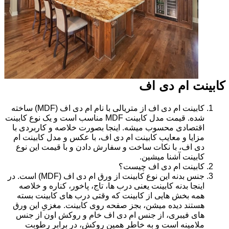
کابینت ام دی اف
کابینت ام دی اف از متریالی با نام ام دی اف (MDF) ساخته
شده. قیمت مدل کابینت MDF مناسب است و یک نوع کابینت
اقتصادی محسوب میشه. اینجا بصورت خلاصه و کاربردی با
مزایا و معایب کابینت ام دی اف، با عکس و مدل کابینت ام
دی اف، با نکات ساخت و سفارش دادن و با قیمت این نوع
کابینت آشنا میشین.
کابینت ام دی اف چیست؟
جنس بدنه این نوع کابینت از ورق ام دی اف (MDF) است. در
اینجا بدنه کابینت یعنی درب ها، تاج، پاخور، کناره و خلاصه
همه بخش هایی از کابینت که وقتی درب های کابینت بسته
هستند دیده میشن، بجز صفحه روی کابینت. مغزیِ این ورق
های فیبری، از جنس ام دی اف خام و روکش اون از جنس
ملامینه است و به خاطر همین روکش، در برابر رطوبت