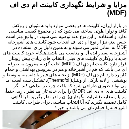
مزایا و شرایط نگهداری کابینت ام دی اف
(MDF)
در بازار ایران، کابینت ها در بعضی موارد با بدنه نئوپان و روکش
کاغذ و نوار اطوئی ساخته می شود که در مجموع کیفیت مناسبی
ندارد و استفاده از این نوع بدنه توصیه نمی شود. در واقع بهتر است
جنس بدنه نیز از نوع ام دی اف انتخاب شود.کابینت های آشپزخانه
MDF به آسانی تمیز می شوند و به همین دلیل برای استفاده در
آشپزخانه بسیار ایده آل و مناسب می باشند.هنگام خرید کابینت های
جدید یا روکاری کابینت های قبلی، انتخاب های زیادی پیش رویتان
قرار دارد. کابینت ام دی اف (MDF) اغلب گزینه مقرون به صرفه
ای می باشد که هم در آشپزخانه و هم در سرویس بهداشتی و حمام
کاربرد دارد. ام دی اف (MDF) از تخته های فیبر با دانسیته متوسط و
پوششی از لایه نازکی از وینیل(Thermofoil)، تشکیل شده است اما
می تواند طوری طراحی شود که بافت چوب را تداعی کند. اگر
کابینت های ام دی اف (MDF) را برای خانه تان مد نظر دارید، حتماً،
مزایا و معایب (شرایط نگهداری) آن را در نظر بگیرید تا با آگاهی
کامل تصمیم بگیرید که آیا انتخاب مناسبی برای طراحی کابینت
آشپزخانه یا حمام تان می باشند یا خیر؟