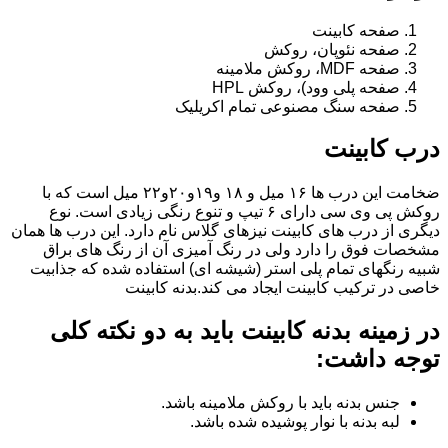
صفحه کابینت
صفحه نئوپان، روکش
صفحه MDF، روکش ملامینه
صفحه پلی وود)، روکش HPL
صفحه سنگ مصنوعی تمام اکریلیک
درب کابینت
ضخامت این درب ها ۱۶ میل و ۱۸ و١٩و٢٠و٢٢ میل است که با
روکش پی وی سی دارای ۶ تیپ و تنوع رنگی زیادی است. نوع
دیگری از درب های کابینت نیزهای گلاس نام دارد. این درب ها همان
مشخصات فوق را دارد ولی در رنگ آمیزی آن از رنگ های براق
شبیه رنگهای تمام پلی استر (شیشه ای) استفاده شده که جذابیت
خاصی در ترکیب کابینت ایجاد می کند.بدنه کابینت
در زمینه بدنه کابینت باید به دو نکته کلی
توجه داشت:
جنس بدنه باید با روکش ملامینه باشد.
لبه بدنه با نوار پوشیده شده باشد.