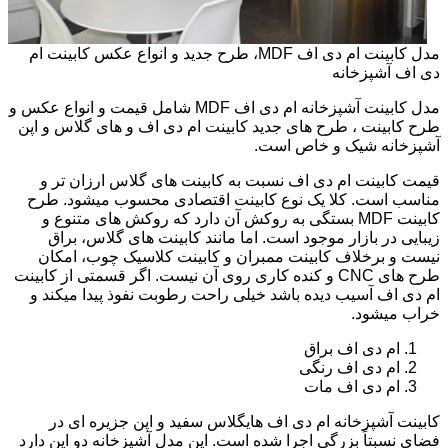
مدل کابینت ام دی اف MDF، طرح جدید و انواع عکس کابینت ام
دی اف آشپزخانه
مدل کابینت آشپزخانه ام دی اف MDF شامل قیمت و انواع عکس و
طرح کابینت ، طرح های جدید کابینت ام دی اف و های گلاس و اپن
آشپزخانه شیک و خاص است.
قیمت کابینت ام دی اف نسبت به کابینت های گلاس ارزان تر و
مناسب است. کلا یک نوع کابینت اقتصادی محسوب میشود. طرح
کابینت MDF بستگی به روکش آن دارد که روکش های متنوع و
زیبایی در بازار موجود است. اما مانند کابینت های گلاس، براق
نیست و برخلاف کابینت ممبران و کابینت کلاسیک چوب، امکان
طرح های CNC و کنده کاری روی آن نیست. اگر قسمتی از کابینت
ام دی اف آسیب دیده باشد خیلی راحت رطوبت نفوذ پیدا میکند و
خراب میشود.
ام دی اف براق
ام دی اف رنگی
ام دی اف مات
کابینت آشپزخانه ام دی اف هایگلاس سفید و اپن جزیره ای در
فضای نسبتاً بزرگی اجرا شده است. این مدل آشپزخانه دو اپن دارد