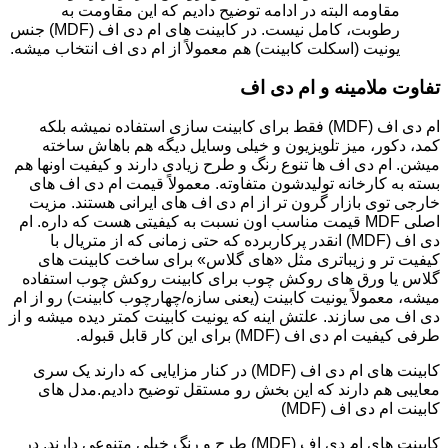
مقاومه البته در ادامه توضیح دادیم که این مقاومت به
رطوبت، کامل نیست. در کابینت های ام دی اف (MDF) جنس
یونیت (اسکلت کابینت) هم معمولاً از ام دی اف انتخاب میشه.
تفاوت ملامینه و ام دی اف
ام دی اف (MDF) فقط برای کابینت سازی استفاده نمیشه بلکه
کمد، دکور، میز تلویزیون و خیلی وسایل دیگه هم باهاش ساخته
میشن. ام دی اف ها تنوع رنگ و طرح زیادی دارند و کیفیت اونها هم
بسته به کارخانه تولیدشون متفاوته. معمولاً قیمت ام دی اف های
خارجی توی بازار گرون تر از ام دی اف های ایرانی هستند. مزیت
اصلی MDF قیمت مناسب اون نسبت به کیفیتی هست که داره. ام
دی اف (MDF) انقدر پرکاربرده که حتی زمانی که از متریال با
کیفیت تر و زیباتری مثل «های گلاس» برای ساخت کابینت های
گلاس یا ورق های روکش چوب برای کابینت روکش چوب استفاده
میشه، معمولاً یونیت کابینت (یعنی سازه/چهارچوب کابینت) رو از ام
دی اف می سازند. علتش اینه که یونیت کابینت کمتر دیده میشه و از
طرفی کیفیت ام دی اف (MDF) برای این کار قابل قبوله.
کابینت های ام دی اف (MDF) در کنار مزایایی که دارند یک سری
معایبی هم دارند که این بخش رو مستقل توضیح دادیم.مدل های
کابینت ام دی اف (MDF)
کابینت های ام دی اف (MDF) طرح و رنگ خیلی متنوعی دارند. در