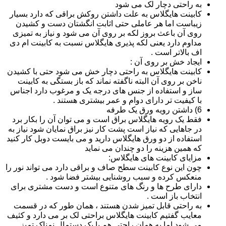
به راحتی دچار لک می شود
کابینت هایگلاس به علت داشتن روکش براقی که دارد بسیار
زیباست اما هر عاملی حتی اثابت انگشتان دست و کشیدن
روی آن باعث بروز لکه بر روی آن می شود و نیاز به تمیزی
مداوم دارد یعنی لکه پذیری هایگلاس نسبت به کابینت ام دی
اف بالاتر است .
ایجاد خش بر روی آن :
کابینت هایگلاس به راحتی دچار خش می شود حتی با کشیدن
ناخن بر روی آن البته ناگفته نماند که باز بستگی به کابینت
ساز و استفاده از جنس های درجه یک و مرغوب دارد اجناس
با کیفیت تر دارای دوام و عمر بیشتری هستند .
6) داشتن رویه ورق یک طرفه
فقط یک رویه هایگلاس براق است و می توان آن را بکار برد
در جاهایی که نیاز است پشت کار نیز براق نمایان شود نیاز به
استفاده از دو ورق هایگلاس دارید و می بایست دوبل کار کنید
که همین هزینه را دو چندان می نماید
مزایای کابینت های هایگلاس:
چون این نوع کابینت سطح صاف و براقی دارد می تواند نور را
منعکس کرده و سبب روشنایی بیشتر فضا شود .
دارای طرح ها و رنگ های متنوع است و دست مشتری برای
انتخاب باز است .
به راحتی قابل تمیز شدن هستند ، همان طور که در قسمت
معایب گفتیم کابینت هایگلاس براحتی لک بر می دارد و کثیف
می شود اما به همان راحتی هم با یک دستمال نمناک تمیز