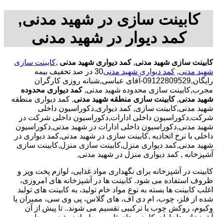
کابینت سازی در شهید مدنی,
کمد دیوار در شهید مدنی
کابینت سازی شهید مدنی
,
کمد دیواری شهید مدنی
,
کابینت سازی
شهید مدنی
,
کمد دیواری شهید مدنی
30 در صد تخفیف بیمه
رایگان,09122809529-آقای عباسی,شبانه روزی کارگران
مجرب,کابینت سازی محدوده شهید مدنی,
کمد دیواری محدوده
شهید مدنی
,
کابینت سازی منطقه شهید مدنی
, کمد دیواری منطقه
شهید مدنی,کابینت سازی, کمد دیواری,دکوراسیون داخلی
شرکت,دکوراسیون داخلی ادارات,دکوراسیون داخلی شرکت در
شهید مدنی,دکوراسیون داخلی ادارات در شهید مدنی,دکوراسیون
داخلی با نرخ اتحادیه ,کابینت سازی در شهید مدنی,کمد دیواری در
شهید مدنی,کمد دیواری منزل,کابینت سازی منزل,کابینت سازی
آشپزخانه , کمد دیواری منزل در شهید مدنی,
کابینت در آشپزخانه برای نگهداری مواد غذایی، لوازم پخت وپز و
ظروف استفاده می شود. کابینت ها در آشپزخانه های امروزی،
اغلب کابینت ها بسته به نوع مواد خام تولید، به کابینت های تولید
شده از فلز، چوب، ام دی اف، های گلاس، پی وی سی، ممبران یا
وکیوم، روکش چوب یا ترکیبی تقسیم می شوند.. تا پیش از آن