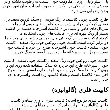
پلی استر و پلی اورتان مقاومت خوبی نسبت به رطوبت داشته و در
صورتی که خراشیدگی در روکش به وجود نیاید، آب به آن نفوذ نکرده
و دچار خرابی نمی شود.
طرح کابینت چوبی کلاسیک با رنگ طوسی و سنگ کورین سفید برای
فضای کوچکی طراحی شده است. کابینت های چوبی از جمله
متریال های خاص و سنتی برای کابینت آشپزخانه هستند.در گذشته
بیشتر از رنگ قهوه ای برای کابینت های چوبی استفاده می
کردند.ترکیب سفید با رنگ خنثی مثل طوسی چشم نوازی محیط را
دو برابر کرده است.کابینت چوبی روکش چوب رنگ سفید - کابینت
چوبی سفید - کابینت چوبی آشپزخانه طرح اپن جزیره کابینت چوبی
سفید – مدل اپن آشپزخانه طرح جزیره با صفحه سنگ کورین
کابینت چوبی روکش چوب رنگ سفید ، کابینت چوبی سفید ، کابینت
چوبی آشپزخانه طرح اپن جزیره که سنگ استفاده شده روی اپن و
روی کابینت ها سنگ کورین سفید با رده های طوسی است. طرح
اجرا شده کلاسیک است و تعداد کابینتها زیاد است و آشپزخانه ای
جادار است.
کابینت فلزی (گالوانیزه)
کابینت فلزی دو نوع است : کابینت فلزی با ورق سیاه و کابینت
فلزی (گالوانیزه) . ایرادات این کابینت از مزایای آن بیشتر است به
خاطر همین امروزه استفاده نمیشود. از نظر قیمتی تقریبا ارزان