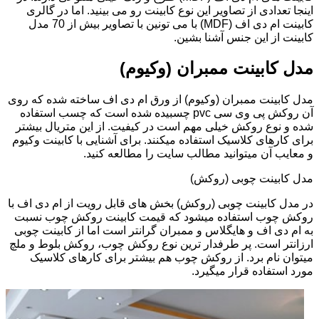
اینجا تعدادی از تصاویر این نوع کابینت رو می بینید. اما در گالری
کابینت ام دی اف (MDF) با می تونین با تصاویر بیش از 70 مدل
کابینت از این جنس آشنا بشین.
مدل کابینت ممبران (وکیوم)
مدل کابینت ممبران (وکیوم) از ورق ام دی اف ساخته شده که روی
آن روکش پی وی سی pvc چسبیده شده است که چسب استفاده
شده و نوع روکش خیلی مهم است در کیفیت. از این متریال بیشتر
برای کارهای کلاسیک استفاده میکنند. برای آشنایی با کابینت وکیوم
و معایب آن میتوانید مطالب سایت را مطالعه کنید.
مدل کابینت چوبی (روکش)
در مدل کابینت چوبی (روکش) بخش های قابل رویت از ام دی اف با
روکش چوب استفاده میشود که قیمت کابینت روکش چوب نسبت
به ام دی اف و هایگلاس و ممبران گرانتر است اما از کابینت چوبی
ارزانتر است. پر طرفدار ترین نوع روکش چوب، روکش بلوط و ملچ
میتوان نام برد. از روکش چوب هم بیشتر برای کارهای کلاسیک
مورد استفاده قرار میگیرد.