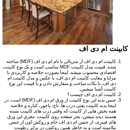
کابینت ام دی اف
کابینت ام دی اف از متریالی با نام ام دی اف (MDF) ساخته
شده. قیمت مدل کابینت MDF مناسب است و یک نوع کابینت
اقتصادی محسوب میشه. اینجا بصورت خلاصه و کاربردی با
مزایا و معایب کابینت ام دی اف، با عکس و مدل کابینت ام
دی اف، با نکات ساخت و سفارش دادن و با قیمت این نوع
کابینت آشنا میشین.
کابینت ام دی اف چیست؟
جنس بدنه این نوع کابینت از ورق ام دی اف (MDF) است. در
اینجا بدنه کابینت یعنی درب ها، تاج، پاخور، کناره و خلاصه
همه بخش هایی از کابینت که وقتی درب های کابینت بسته
هستند دیده میشن، بجز صفحه روی کابینت. مغزیِ این ورق
های فیبری، از جنس ام دی اف خام و روکش اون از جنس
ملامینه است و به خاطر همین روکش، در برابر رطوبت