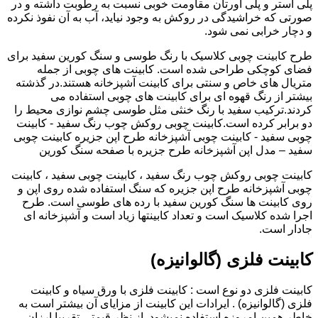
پلی استر و پلی اورتان مقاومت خوبی نسبت به رطوبت داشته و در
صورتی که خراشیدگی در روکش به وجود نیاید، آب به آن نفوذ نکرده
و دچار خرابی نمی شود.
طرح کابینت چوبی کلاسیک با رنگ طوسی و سنگ کورین سفید برای
فضای کوچکی طراحی شده است. کابینت های چوبی از جمله
متریال های خاص و سنتی برای کابینت آشپزخانه هستند.در گذشته
بیشتر از رنگ قهوه ای برای کابینت های چوبی استفاده می
کردند.ترکیب سفید با رنگ خنثی مثل طوسی چشم نوازی محیط را
دو برابر کرده است.کابینت چوبی روکش چوب رنگ سفید - کابینت
چوبی سفید - کابینت چوبی آشپزخانه طرح اپن جزیره کابینت چوبی
سفید – مدل اپن آشپزخانه طرح جزیره با صفحه سنگ کورین
کابینت چوبی روکش چوب رنگ سفید ، کابینت چوبی سفید ، کابینت
چوبی آشپزخانه طرح اپن جزیره که سنگ استفاده شده روی اپن و
روی کابینت ها سنگ کورین سفید با رده های طوسی است. طرح
اجرا شده کلاسیک است و تعداد کابینتها زیاد است و آشپزخانه ای
جادار است.
کابینت فلزی (گالوانیزه)
کابینت فلزی دو نوع است : کابینت فلزی با ورق سیاه و کابینت
فلزی (گالوانیزه) . ایرادات این کابینت از مزایای آن بیشتر است به
خاطر همین امروزه استفاده نمیشود. از نظر قیمتی تقریبا ارزان