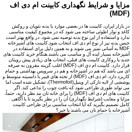
مزایا و شرایط نگهداری کابینت ام دی اف
(MDF)
در بازار ایران، کابینت ها در بعضی موارد با بدنه نئوپان و روکش
کاغذ و نوار اطوئی ساخته می شود که در مجموع کیفیت مناسبی
ندارد و استفاده از این نوع بدنه توصیه نمی شود. در واقع بهتر است
جنس بدنه نیز از نوع ام دی اف انتخاب شود.کابینت های آشپزخانه
MDF به آسانی تمیز می شوند و به همین دلیل برای استفاده در
آشپزخانه بسیار ایده آل و مناسب می باشند.هنگام خرید کابینت های
جدید یا روکاری کابینت های قبلی، انتخاب های زیادی پیش رویتان
قرار دارد. کابینت ام دی اف (MDF) اغلب گزینه مقرون به صرفه
ای می باشد که هم در آشپزخانه و هم در سرویس بهداشتی و حمام
کاربرد دارد. ام دی اف (MDF) از تخته های فیبر با دانسیته متوسط و
پوششی از لایه نازکی از وینیل(Thermofoil)، تشکیل شده است اما
می تواند طوری طراحی شود که بافت چوب را تداعی کند. اگر
کابینت های ام دی اف (MDF) را برای خانه تان مد نظر دارید، حتماً،
مزایا و معایب (شرایط نگهداری) آن را در نظر بگیرید تا با آگاهی
کامل تصمیم بگیرید که آیا انتخاب مناسبی برای طراحی کابینت
آشپزخانه یا حمام تان می باشند یا خیر؟