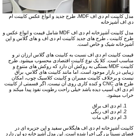
مدل کابینت ام دی اف MDF، طرح جدید و انواع عکس کابینت ام
دی اف آشپزخانه
مدل کابینت آشپزخانه ام دی اف MDF شامل قیمت و انواع عکس و
طرح کابینت ، طرح های جدید کابینت ام دی اف و های گلاس و اپن
آشپزخانه شیک و خاص است.
قیمت کابینت ام دی اف نسبت به کابینت های گلاس ارزان تر و
مناسب است. کلا یک نوع کابینت اقتصادی محسوب میشود. طرح
کابینت MDF بستگی به روکش آن دارد که روکش های متنوع و
زیبایی در بازار موجود است. اما مانند کابینت های گلاس، براق
نیست و برخلاف کابینت ممبران و کابینت کلاسیک چوب، امکان
طرح های CNC و کنده کاری روی آن نیست. اگر قسمتی از کابینت
ام دی اف آسیب دیده باشد خیلی راحت رطوبت نفوذ پیدا میکند و
خراب میشود.
ام دی اف براق
ام دی اف رنگی
ام دی اف مات
کابینت آشپزخانه ام دی اف هایگلاس سفید و اپن جزیره ای در
فضای نسبتاً بزرگی اجرا شده است. این مدل آشپزخانه دو اپن دارد