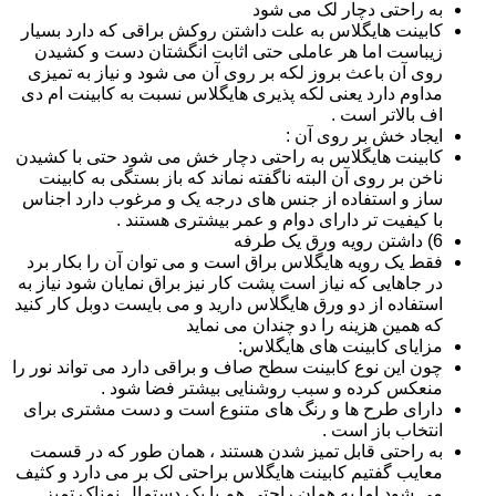
به راحتی دچار لک می شود
کابینت هایگلاس به علت داشتن روکش براقی که دارد بسیار
زیباست اما هر عاملی حتی اثابت انگشتان دست و کشیدن
روی آن باعث بروز لکه بر روی آن می شود و نیاز به تمیزی
مداوم دارد یعنی لکه پذیری هایگلاس نسبت به کابینت ام دی
اف بالاتر است .
ایجاد خش بر روی آن :
کابینت هایگلاس به راحتی دچار خش می شود حتی با کشیدن
ناخن بر روی آن البته ناگفته نماند که باز بستگی به کابینت
ساز و استفاده از جنس های درجه یک و مرغوب دارد اجناس
با کیفیت تر دارای دوام و عمر بیشتری هستند .
6) داشتن رویه ورق یک طرفه
فقط یک رویه هایگلاس براق است و می توان آن را بکار برد
در جاهایی که نیاز است پشت کار نیز براق نمایان شود نیاز به
استفاده از دو ورق هایگلاس دارید و می بایست دوبل کار کنید
که همین هزینه را دو چندان می نماید
مزایای کابینت های هایگلاس:
چون این نوع کابینت سطح صاف و براقی دارد می تواند نور را
منعکس کرده و سبب روشنایی بیشتر فضا شود .
دارای طرح ها و رنگ های متنوع است و دست مشتری برای
انتخاب باز است .
به راحتی قابل تمیز شدن هستند ، همان طور که در قسمت
معایب گفتیم کابینت هایگلاس براحتی لک بر می دارد و کثیف
می شود اما به همان راحتی هم با یک دستمال نمناک تمیز