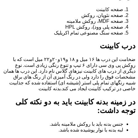
صفحه کابینت
صفحه نئوپان، روکش
صفحه MDF، روکش ملامینه
صفحه پلی وود)، روکش HPL
صفحه سنگ مصنوعی تمام اکریلیک
درب کابینت
ضخامت این درب ها ۱۶ میل و ۱۸ و١٩و٢٠و٢٢ میل است که با
روکش پی وی سی دارای ۶ تیپ و تنوع رنگی زیادی است. نوع
دیگری از درب های کابینت نیزهای گلاس نام دارد. این درب ها همان
مشخصات فوق را دارد ولی در رنگ آمیزی آن از رنگ های براق
شبیه رنگهای تمام پلی استر (شیشه ای) استفاده شده که جذابیت
خاصی در ترکیب کابینت ایجاد می کند.بدنه کابینت
در زمینه بدنه کابینت باید به دو نکته کلی
توجه داشت:
جنس بدنه باید با روکش ملامینه باشد.
لبه بدنه با نوار پوشیده شده باشد.