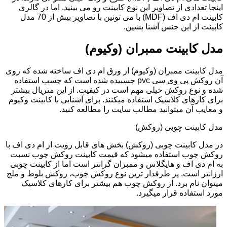
اینجا تعدادی از تصاویر این نوع کابینت رو می بینید. اما در گالری
کابینت ام دی اف (MDF) با می تونین با تصاویر بیش از 70 مدل
کابینت از این جنس آشنا بشین.
مدل کابینت ممبران (وکیوم)
مدل کابینت ممبران (وکیوم) از ورق ام دی اف ساخته شده که روی
آن روکش پی وی سی pvc چسبیده شده است که چسب استفاده
شده و نوع روکش خیلی مهم است در کیفیت. از این متریال بیشتر
برای کارهای کلاسیک استفاده میکنند. برای آشنایی با کابینت وکیوم
و معایب آن میتوانید مطالب سایت را مطالعه کنید.
مدل کابینت چوبی (روکش)
در مدل کابینت چوبی (روکش) بخش های قابل رویت از ام دی اف با
روکش چوب استفاده میشود که قیمت کابینت روکش چوب نسبت
به ام دی اف و هایگلاس و ممبران گرانتر است اما از کابینت چوبی
ارزانتر است. پر طرفدار ترین نوع روکش چوب، روکش بلوط و ملچ
میتوان نام برد. از روکش چوب هم بیشتر برای کارهای کلاسیک
مورد استفاده قرار میگیرد.