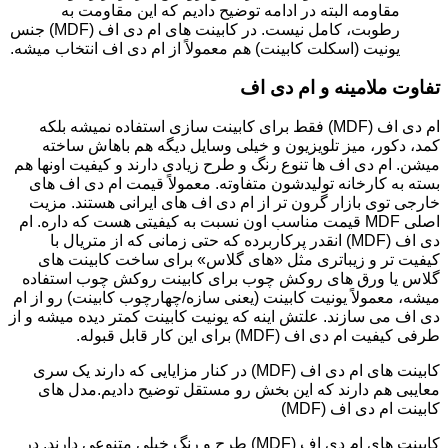
مقاومه البته در ادامه توضیح دادیم که این مقاومت به
رطوبت، کامل نیست. در کابینت های ام دی اف (MDF) جنس
یونیت (اسکلت کابینت) هم معمولاً از ام دی اف انتخاب میشه.
تفاوت ملامینه و ام دی اف
ام دی اف (MDF) فقط برای کابینت سازی استفاده نمیشه بلکه
کمد، دکور، میز تلویزیون و خیلی وسایل دیگه هم باهاش ساخته
میشن. ام دی اف ها تنوع رنگ و طرح زیادی دارند و کیفیت اونها هم
بسته به کارخانه تولیدشون متفاوته. معمولاً قیمت ام دی اف های
خارجی توی بازار گرون تر از ام دی اف های ایرانی هستند. مزیت
اصلی MDF قیمت مناسب اون نسبت به کیفیتی هست که داره. ام
دی اف (MDF) انقدر پرکاربرده که حتی زمانی که از متریال با
کیفیت تر و زیباتری مثل «های گلاس» برای ساخت کابینت های
گلاس یا ورق های روکش چوب برای کابینت روکش چوب استفاده
میشه، معمولاً یونیت کابینت (یعنی سازه/چهارچوب کابینت) رو از ام
دی اف می سازند. علتش اینه که یونیت کابینت کمتر دیده میشه و از
طرفی کیفیت ام دی اف (MDF) برای این کار قابل قبوله.
کابینت های ام دی اف (MDF) در کنار مزایایی که دارند یک سری
معایبی هم دارند که این بخش رو مستقل توضیح دادیم.مدل های
کابینت ام دی اف (MDF)
کابینت های ام دی اف (MDF) طرح و رنگ خیلی متنوعی دارند. در