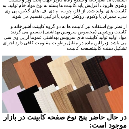
وشوی ظروف افزایش یابد.کابینت ها بسته به نوع مواد خام تولید، به
کابینت های تولید شده از فلز، چوب، ام دی اف، های گلاس، پی وی
سی، ممبران یا وکیوم، روکش چوب یا ترکیبی تقسیم می شوند
از نظر نوع استفاده نیز کابینت ها به دو گروه کابینت آشپزخانه و
کابینت روشویی (مخصوص سرویس بهداشتی) تقسیم می گردند.
مواد اولیه تولید کابینت های سرویس بهداشتی عموماً از پی وی سی
می باشد. زیرا این ماده در مقابل رطوبت مقاومت کافی دارد.اجزای
تشکیل دهنده کابینتصفحه کابینت
در حال حاضر پنج نوع صفحه کابینت در بازار
موجود است: