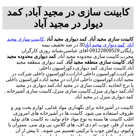
کابینت سازی در مجید آباد, کمد
دیوار در مجید آباد
کابینت سازی مجید آباد
,
کمد دیواری مجید آباد
,
کابینت سازی مجید
آباد
,
کمد دیواری مجید آباد
30 در صد تخفیف بیمه
رایگان,09122809529-آقای عباسی,شبانه روزی کارگران
مجرب,کابینت سازی محدوده مجید آباد,
کمد دیواری محدوده مجید
آباد
,
کابینت سازی منطقه مجید آباد
, کمد دیواری منطقه مجید
آباد,کابینت سازی, کمد دیواری,دکوراسیون داخلی
شرکت,دکوراسیون داخلی ادارات,دکوراسیون داخلی شرکت در
مجید آباد,دکوراسیون داخلی ادارات در مجید آباد,دکوراسیون داخلی
با نرخ اتحادیه ,کابینت سازی در مجید آباد,کمد دیواری در مجید
آباد,کمد دیواری منزل,کابینت سازی منزل,کابینت سازی آشپزخانه ,
کمد دیواری منزل در مجید آباد,
کابینت در آشپزخانه برای نگهداری مواد غذایی، لوازم پخت وپز و
ظروف استفاده می شود. کابینت ها در آشپزخانه های امروزی،
اغلب کابینت ها بسته به نوع مواد خام تولید، به کابینت های تولید
شده از فلز، چوب، ام دی اف، های گلاس، پی وی سی، ممبران یا
وکیوم، روکش چوب یا ترکیبی تقسیم می شوند.. تا پیش از آن