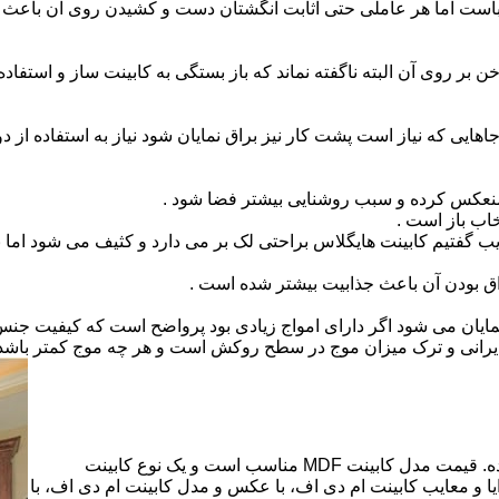
است اما هر عاملی حتی اثابت انگشتان دست و کشیدن روی آن باعث برو
بر روی آن البته ناگفته نماند که باز بستگی به کابینت ساز و استفاد
هایی که نیاز است پشت کار نیز براق نمایان شود نیاز به استفاده از د
 منعکس کرده و سبب روشنایی بیشتر فضا شود .
اب باز است .
 گفتیم کابینت هایگلاس براحتی لک بر می دارد و کثیف می شود اما ب
اق بودن آن باعث جذابیت بیشتر شده است .
ن نمایان می شود اگر دارای امواج زیادی بود پرواضح است که کیفیت ج
ای ایرانی و ترک میزان موج در سطح روکش است و هر چه موج کمتر ب
کابینت ام دی اف از متریالی با نام ام دی اف (MDF) ساخته شده. قیمت مدل کابینت MDF مناسب است و یک نوع کابینت
 و معایب کابینت ام دی اف، با عکس و مدل کابینت ام دی اف، با