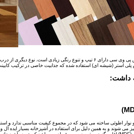
ضخامت این درب ها ۱۶ میل و ۱۸ و١٩و٢٠و٢٢ میل است که با روکش پی وی سی دارای ۶ ت
م پلی استر (شیشه ای) استفاده شده که جذابیت خاصی در ترکیب کابینت 
ه داشت:
ذ و نوار اطوئی ساخته می شود که در مجموع کیفیت مناسبی ندارد و استف
انتخاب شود.کابینت های آشپزخانه MDF به آسانی تمیز می شوند و به همین دلیل برای استفاده در آ