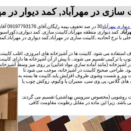
 سازی در مهرآباد, کمد دیوار در مه
دیواری مهرآباد
30 در 
آباد
, کمد دیواری منطقه مهرآباد,کابینت سازی, کمد دیواری,دکوراس
ی با نرخ اتحادیه ,کابینت سازی در مهرآباد,کمد دیواری در مهرآباد,ک
استفاده می شود. کابینت ها در آشپزخانه های امروزی، اغلب کابینت ها 
یا ترکیبی تقسیم می شوند.. تا پیش از آن آشپزخانه ها دارای کابی
 آشپزخانه (مانند آماده سازی مواد غذایی) بر روی میز وسط آشپزخانه
 شود. طراحی صحیح کابینت در آشپزخانه، موجب می شود تا
ت وپز و شست وشوی ظروف افزایش یابد.کابینت ها بسته به
اف، های گلاس، پی وی سی، ممبران یا وکیوم، روکش چوب یا
کابینت روشویی (مخصوص سرویس بهداشتی) تقسیم می گردند.
ی باشد. زیرا این ماده در مقابل رطوبت مقاومت کافی