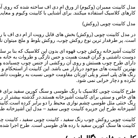
کارهای کلاسیک استفاده میکنند. برای آشنایی با کابینت وکیوم و معای
مدل کابینت چوبی (روکش)
در مدل کابینت چوبی (روکش) بخش های قابل رویت از ام دی اف با ر
است. پر طرفدار ترین نوع روکش چوب، روکش بلوط و ملچ میتوان نام 
کابینت آشپزخانه روکش چوب قهوه ای بدون اپن کلاسیک که بنا بر سل
دوست داشتنی و گران قیمت هست و حس تازگی و طروات به خانه می 
دارای طرح چوب هستش و روی آن روکشی از جنس چوب چسبانده و 
بهترین کابینت های موجود دربازار می باشد. این کابینت از استحکام 
رنگ های پلی استر و پلی اورتان مقاومت خوبی نسبت به رطوبت داشته
نکرده و دچار خرابی نمی شود.
طرح کابینت چوبی کلاسیک با رنگ طوسی و سنگ کورین سفید برای ف
های خاص و سنتی برای کابینت آشپزخانه هستند.در گذشته بیشتر از رن
رنگ خنثی مثل طوسی چشم نوازی محیط را دو برابر کرده است.کابین
آشپزخانه طرح اپن جزیره کابینت چوبی سفید – مدل اپن آشپزخانه ط
کابینت چوبی روکش چوب رنگ سفید ، کابینت چوبی سفید ، کابینت چو
کابینت ها سنگ کورین سفید با رده های طوسی است. طرح اجرا شده کل