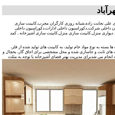
رآباد
صد تخفیف بیمه رایگان,آقای 09197793176 آقای علی نجابت زاده,شبانه روزی کارگران مجرب,کابینت سازی
یون داخلی شرکت,دکوراسیون داخلی ادارات,دکوراسیون داخلی
مد دیواری منزل,کابینت سازی منزل,کابینت سازی آشپزخانه , کمد
بسته به نوع مواد خام تولید، به کابینت های تولید شده از فلز،
نت های ثابت و جاسازی شده و محل مشخصی برای اجاق گاز، یخچال و
 انجام می شد
برای مدیریت بهتر فضای آشپزخانه با توجه به مثلث