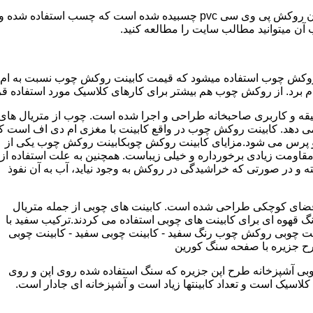
مدل کابینت ممبران (وکیوم) از ورق ام دی اف ساخته شده که روی آن روکش پی و
ب آن میتوانید مطالب سایت را مطالعه کنید.
وکش چوب استفاده میشود که قیمت کابینت روکش چوب نسبت به ام دی ا
برد. از روکش چوب هم بیشتر برای کارهای کلاسیک مورد استفاده قرا
یقه و کاربری صاحبخانه طراحی و اجرا شده است. چوب از متریال های
دهد. کابینت روکش چوب در واقع کابینت با مغزی ام دی اف است ک
پرس می شود.مزایای کابینت روکش چوبکابینت روکش چوب یکی از
و مقاومت زیادی برخورداره و خیلی زیباست. همچنین به علت استفاده از
 و در صورتی که خراشیدگی در روکش به وجود نیاید، آب به آن نفوذ
ضای کوچکی طراحی شده است. کابینت های چوبی از جمله متریال
گ قهوه ای برای کابینت های چوبی استفاده می کردند.ترکیب سفید با
ت چوبی روکش چوب رنگ سفید - کابینت چوبی سفید - کابینت چوبی
رح جزیره با صفحه سنگ کورین
بی آشپزخانه طرح اپن جزیره که سنگ استفاده شده روی اپن و روی
اسیک است و تعداد کابینتها زیاد است و آشپزخانه ای جادار است.