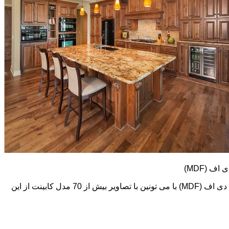
کابینت های ام دی اف (MDF) طرح و رنگ خیلی متنوعی دارند. در اینجا تعدادی از تصاویر این نوع کابینت رو می بینید. اما در گالری کابینت ام دی اف (MDF) با می تونین با تصاویر بیش از 70 مدل کابینت از این