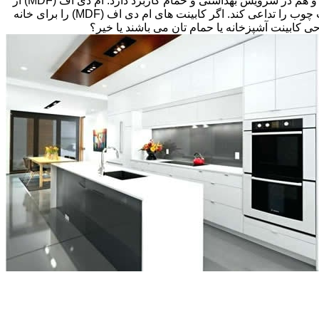
های قبلی، انتخاب های زیادی پیش رویتان قرار دارد. کابینت ام دی اف (MDF) اغلب گزینه مقرون به صرفه ای می باشد که هم در آشپزخانه و هم در سرویس بهداشتی و حمام کاربرد دارد. ام دی اف (MDF) از
تخته های فیبر با دانسیته متوسط و پوششی از لایه نازکی از وینیل(Thermofoil)، تشکیل شده است اما می تواند طوری طراحی شود که بافت چوب را تداعی کند. اگر کابینت های ام دی اف (MDF) را برای خانه
احی کابینت آشپزخانه یا حمام تان می باشند یا خیر؟