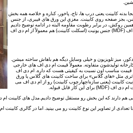
شین.
بینت از ورق ام دی اف (MDF) است. در اینجا بدنه کابینت یعنی درب ها، تاج، پاخور، کناره و خلاصه همه بخش
شن، بجز صفحه روی کابینت. مغزیِ این ورق های فیبری، از جنس
ن روکش، در برابر رطوبت مقاومه البته در ادامه توضیح دادیم
که این مقاومت به رطوبت، کامل نیست. در کابینت های ام دی اف (MDF) جنس یونیت (اسکلت کابینت) هم معمولاً از ام دی اف
ه کمد، دکور، میز تلویزیون و خیلی وسایل دیگه هم باهاش ساخته میشن.
کارخانه تولیدشون متفاوته. معمولاً قیمت ام دی اف های خارجی
توی بازار گرون تر از ام دی اف های ایرانی هستند. مزیت اصلی MDF قیمت مناسب اون نسبت به کیفیتی هست که داره. ام دی اف
 و زیباتری مثل «های گلاس» برای ساخت کابینت های گلاس یا ورق
ت کابینت (یعنی سازه/چهارچوب کابینت) رو از ام دی اف می
 کار قابل قبوله.