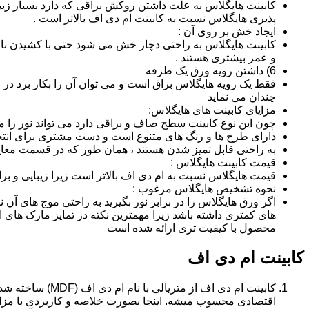
کابینت هایگلاس به علت داشتن روکش براقی که دارد بسیار زیب
پذیری هایگلاس نسبت به کابینت ام دی اف بالاتر است .
ایجاد خش بر روی آن :
کابینت هایگلاس به راحتی دچار خش می شود حتی با کشیدن ناخن 
و عمر بیشتری هستند .
6) داشتن رویه ورق یک طرفه
فقط یک رویه هایگلاس براق است و می توان آن را بکار برد در جا
چندان می نماید
مزایای کابینت های هایگلاس:
چون این نوع کابینت سطح صاف و براقی دارد می تواند نور را
دارای طرح ها و رنگ های متنوع است و دست مشتری برای انتخ
به راحتی قابل تمیز شدن هستند ، همان طور که در قسمت معایب
قیمت کابینت هایگلاس :
قیمت هایگلاس نسبت به ام دی اف بالاتر است زیرا زیبایی و بر
نحوه تشخیص هایگلاس مرغوب :
اگر ورق هایگلاس را در برابر نور بگیرید به راحتی موج های آ
های کمتری داشته باشد زیرا مهمترین نکته در تمایز مارک ه
محصول با کیفیت تری ارائه شده است
کابینت ام دی اف
اقتصادی محسوب میشه. اینجا بصورت خلاصه و کاربردی با مزایا