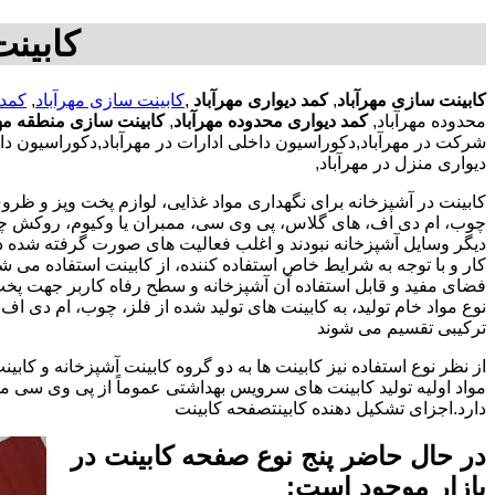
کابینت
کابینت سازی مهرآباد
,
کمد دیواری مهرآباد
,
کابینت سازی مهرآباد
,
کمد 
محدوده مهرآباد,
کمد دیواری محدوده مهرآباد
,
کابینت سازی منطقه مهر
شرکت در مهرآباد,دکوراسیون داخلی ادارات در مهرآباد,دکوراسیون داخل
دیواری منزل در مهرآباد,
کابینت در آشپزخانه برای نگهداری مواد غذایی، لوازم پخت وپز و ظروف 
چوب، ام دی اف، های گلاس، پی وی سی، ممبران یا وکیوم، روکش چوب 
دیگر وسایل آشپزخانه نبودند و اغلب فعالیت های صورت گرفته شده در
کار و با توجه به شرایط خاص استفاده کننده، از کابینت استفاده می
فضای مفید و قابل استفاده آن آشپزخانه و سطح رفاه کاربر جهت پخ
نوع مواد خام تولید، به کابینت های تولید شده از فلز، چوب، ام دی 
ترکیبی تقسیم می شوند
از نظر نوع استفاده نیز کابینت ها به دو گروه کابینت آشپزخانه و 
مواد اولیه تولید کابینت های سرویس بهداشتی عموماً از پی وی سی م
دارد.اجزای تشکیل دهنده کابینتصفحه کابینت
در حال حاضر پنج نوع صفحه کابینت در
بازار موجود است: