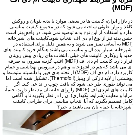
(MDF)
در بازار ایران، کابینت ها در بعضی موارد با بدنه نئوپان و روکش
کاغذ و نوار اطوئی ساخته می شود که در مجموع کیفیت مناسبی
ندارد و استفاده از این نوع بدنه توصیه نمی شود. در واقع بهتر است
جنس بدنه نیز از نوع ام دی اف انتخاب شود.کابینت های آشپزخانه
MDF به آسانی تمیز می شوند و به همین دلیل برای استفاده در
آشپزخانه بسیار ایده آل و مناسب می باشند.هنگام خرید کابینت های
جدید یا روکاری کابینت های قبلی، انتخاب های زیادی پیش رویتان
قرار دارد. کابینت ام دی اف (MDF) اغلب گزینه مقرون به صرفه
ای می باشد که هم در آشپزخانه و هم در سرویس بهداشتی و حمام
کاربرد دارد. ام دی اف (MDF) از تخته های فیبر با دانسیته متوسط و
پوششی از لایه نازکی از وینیل(Thermofoil)، تشکیل شده است اما
می تواند طوری طراحی شود که بافت چوب را تداعی کند. اگر
کابینت های ام دی اف (MDF) را برای خانه تان مد نظر دارید، حتماً،
مزایا و معایب (شرایط نگهداری) آن را در نظر بگیرید تا با آگاهی
کامل تصمیم بگیرید که آیا انتخاب مناسبی برای طراحی کابینت
آشپزخانه یا حمام تان می باشند یا خیر؟