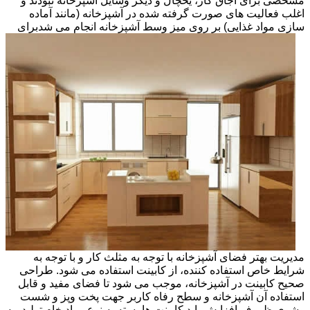
مشخصی برای اجاق گاز، یخچال و دیگر وسایل آشپزخانه نبودند و
اغلب فعالیت های صورت گرفته شده در آشپزخانه (مانند آماده
سازی مواد غذایی) بر روی میز وسط آشپزخانه انجام می شد
برای
مدیریت بهتر فضای آشپزخانه با توجه به مثلث کار و با توجه به
شرایط خاص استفاده کننده، از کابینت استفاده می شود. طراحی
صحیح کابینت در آشپزخانه، موجب می شود تا فضای مفید و قابل
استفاده آن آشپزخانه و سطح رفاه کاربر جهت پخت وپز و شست
وشوی ظروف افزایش یابد.کابینت ها بسته به نوع مواد خام تولید، به