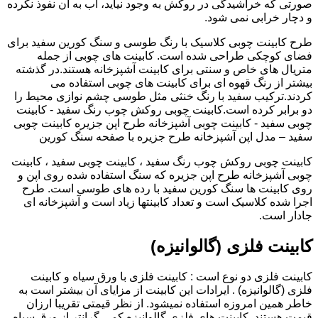
صورتی که خراشیدگی در روکش به وجود نیاید، آب به آن نفوذ نکرده
و دچار خرابی نمی شود.
طرح کابینت چوبی کلاسیک با رنگ طوسی و سنگ کورین سفید برای
فضای کوچکی طراحی شده است. کابینت های چوبی از جمله
متریال های خاص و سنتی برای کابینت آشپزخانه هستند.در گذشته
بیشتر از رنگ قهوه ای برای کابینت های چوبی استفاده می
کردند.ترکیب سفید با رنگ خنثی مثل طوسی چشم نوازی محیط را
دو برابر کرده است.کابینت چوبی روکش چوب رنگ سفید - کابینت
چوبی سفید - کابینت چوبی آشپزخانه طرح اپن جزیره کابینت چوبی
سفید – مدل اپن آشپزخانه طرح جزیره با صفحه سنگ کورین
کابینت چوبی روکش چوب رنگ سفید ، کابینت چوبی سفید ، کابینت
چوبی آشپزخانه طرح اپن جزیره که سنگ استفاده شده روی اپن و
روی کابینت ها سنگ کورین سفید با رده های طوسی است. طرح
اجرا شده کلاسیک است و تعداد کابینتها زیاد است و آشپزخانه ای
جادار است.
کابینت فلزی (گالوانیزه)
کابینت فلزی دو نوع است : کابینت فلزی با ورق سیاه و کابینت
فلزی (گالوانیزه) . ایرادات این کابینت از مزایای آن بیشتر است به
خاطر همین امروزه استفاده نمیشود. از نظر قیمتی تقریبا ارزان
قیمت هستند. کابینت های فلزی گالوانیزه کمی گرانتر از ورق سیاه