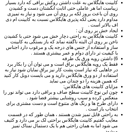
کابینت هایگلاس به علت داشتن روکش براقی که دارد بسیار
زیباست اما هر عاملی حتی اثابت انگشتان دست و کشیدن
روی آن باعث بروز لکه بر روی آن می شود و نیاز به تمیزی
مداوم دارد یعنی لکه پذیری هایگلاس نسبت به کابینت ام دی
اف بالاتر است .
ایجاد خش بر روی آن :
کابینت هایگلاس به راحتی دچار خش می شود حتی با کشیدن
ناخن بر روی آن البته ناگفته نماند که باز بستگی به کابینت
ساز و استفاده از جنس های درجه یک و مرغوب دارد اجناس
با کیفیت تر دارای دوام و عمر بیشتری هستند .
6) داشتن رویه ورق یک طرفه
فقط یک رویه هایگلاس براق است و می توان آن را بکار برد
در جاهایی که نیاز است پشت کار نیز براق نمایان شود نیاز به
استفاده از دو ورق هایگلاس دارید و می بایست دوبل کار کنید
که همین هزینه را دو چندان می نماید
مزایای کابینت های هایگلاس:
چون این نوع کابینت سطح صاف و براقی دارد می تواند نور را
منعکس کرده و سبب روشنایی بیشتر فضا شود .
دارای طرح ها و رنگ های متنوع است و دست مشتری برای
انتخاب باز است .
به راحتی قابل تمیز شدن هستند ، همان طور که در قسمت
معایب گفتیم کابینت هایگلاس براحتی لک بر می دارد و کثیف
می شود اما به همان راحتی هم با یک دستمال نمناک تمیز
میشود