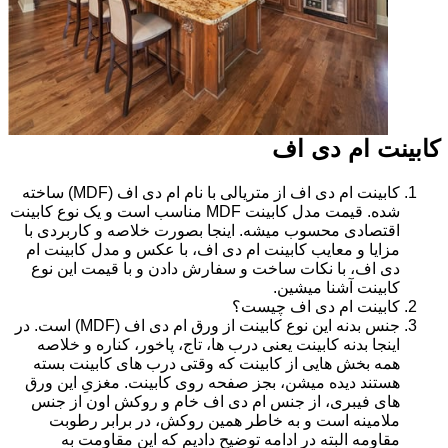
کابینت ام دی اف
کابینت ام دی اف از متریالی با نام ام دی اف (MDF) ساخته
شده. قیمت مدل کابینت MDF مناسب است و یک نوع کابینت
اقتصادی محسوب میشه. اینجا بصورت خلاصه و کاربردی با
مزایا و معایب کابینت ام دی اف، با عکس و مدل کابینت ام
دی اف، با نکات ساخت و سفارش دادن و با قیمت این نوع
کابینت آشنا میشین.
کابینت ام دی اف چیست؟
جنس بدنه این نوع کابینت از ورق ام دی اف (MDF) است. در
اینجا بدنه کابینت یعنی درب ها، تاج، پاخور، کناره و خلاصه
همه بخش هایی از کابینت که وقتی درب های کابینت بسته
هستند دیده میشن، بجز صفحه روی کابینت. مغزیِ این ورق
های فیبری، از جنس ام دی اف خام و روکش اون از جنس
ملامینه است و به خاطر همین روکش، در برابر رطوبت
مقاومه البته در ادامه توضیح دادیم که این مقاومت به