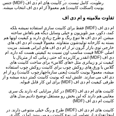
رطوبت، کامل نیست. در کابینت های ام دی اف (MDF) جنس
یونیت (اسکلت کابینت) هم معمولاً از ام دی اف انتخاب میشه.
تفاوت ملامینه و ام دی اف
ام دی اف (MDF) فقط برای کابینت سازی استفاده نمیشه بلکه
کمد، دکور، میز تلویزیون و خیلی وسایل دیگه هم باهاش ساخته
میشن. ام دی اف ها تنوع رنگ و طرح زیادی دارند و کیفیت اونها هم
بسته به کارخانه تولیدشون متفاوته. معمولاً قیمت ام دی اف های
خارجی توی بازار گرون تر از ام دی اف های ایرانی هستند. مزیت
اصلی MDF قیمت مناسب اون نسبت به کیفیتی هست که داره. ام
دی اف (MDF) انقدر پرکاربرده که حتی زمانی که از متریال با
کیفیت تر و زیباتری مثل «های گلاس» برای ساخت کابینت های
گلاس یا ورق های روکش چوب برای کابینت روکش چوب استفاده
میشه، معمولاً یونیت کابینت (یعنی سازه/چهارچوب کابینت) رو از ام
دی اف می سازند. علتش اینه که یونیت کابینت کمتر دیده میشه و از
طرفی کیفیت ام دی اف (MDF) برای این کار قابل قبوله.
کابینت های ام دی اف (MDF) در کنار مزایایی که دارند یک سری
معایبی هم دارند که این بخش رو مستقل توضیح دادیم.مدل های
کابینت ام دی اف (MDF)
کابینت های ام دی اف (MDF) طرح و رنگ خیلی متنوعی دارند. در
اینجا تعدادی از تصاویر این نوع کابینت رو می بینید. اما در گالری