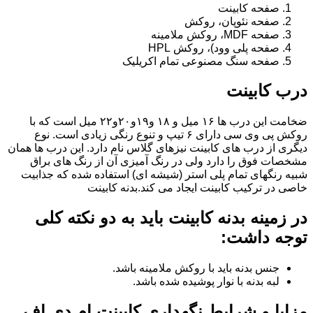
صفحه کابینت
صفحه نئوپان، روکش
صفحه MDF، روکش ملامینه
صفحه پلی وود)، روکش HPL
صفحه سنگ مصنوعی تمام اکریلیک
درب کابینت
ضخامت این درب ها ۱۶ میل و ۱۸ و١٩و٢٠و٢٢ میل است که با
روکش پی وی سی دارای ۶ تیپ و تنوع رنگی زیادی است. نوع
دیگری از درب های کابینت نیزهای گلاس نام دارد. این درب ها همان
مشخصات فوق را دارد ولی در رنگ آمیزی آن از رنگ های براق
شبیه رنگهای تمام پلی استر (شیشه ای) استفاده شده که جذابیت
خاصی در ترکیب کابینت ایجاد می کند.بدنه کابینت
در زمینه بدنه کابینت باید به دو نکته کلی
توجه داشت:
جنس بدنه باید با روکش ملامینه باشد.
لبه بدنه با نوار پوشیده شده باشد.
مزایا و شرایط نگهداری کابینت ام دی اف