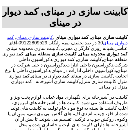
کابینت سازی در مینای, کمد دیوار
در مینای
کابینت سازی مینای
,
کمد دیواری مینای
,
کابینت سازی مینای
,
کمد
دیواری مینای
30 در صد تخفیف بیمه رایگان,09122809529-آقای
عباسی,شبانه روزی کارگران مجرب,کابینت سازی محدوده مینای,
کمد دیواری محدوده مینای
,
کابینت سازی منطقه مینای
, کمد دیواری
منطقه مینای,کابینت سازی, کمد دیواری,دکوراسیون داخلی
شرکت,دکوراسیون داخلی ادارات,دکوراسیون داخلی شرکت در
مینای,دکوراسیون داخلی ادارات در مینای,دکوراسیون داخلی با نرخ
اتحادیه ,کابینت سازی در مینای,کمد دیواری در مینای,کمد دیواری
منزل,کابینت سازی منزل,کابینت سازی آشپزخانه , کمد دیواری
منزل در مینای,
کابینت در آشپزخانه برای نگهداری مواد غذایی، لوازم پخت وپز و
ظروف استفاده می شود. کابینت ها در آشپزخانه های امروزی،
اغلب کابینت ها بسته به نوع مواد خام تولید، به کابینت های تولید
شده از فلز، چوب، ام دی اف، های گلاس، پی وی سی، ممبران یا
وکیوم، روکش چوب یا ترکیبی تقسیم می شوند.. تا پیش از آن
آشپزخانه ها دارای کابینت های ثابت و جاسازی شده و محل