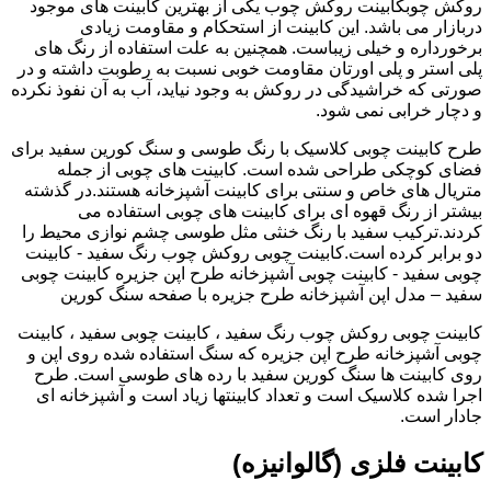
روکش چوبکابینت روکش چوب یکی از بهترین کابینت های موجود
دربازار می باشد. این کابینت از استحکام و مقاومت زیادی
برخورداره و خیلی زیباست. همچنین به علت استفاده از رنگ های
پلی استر و پلی اورتان مقاومت خوبی نسبت به رطوبت داشته و در
صورتی که خراشیدگی در روکش به وجود نیاید، آب به آن نفوذ نکرده
و دچار خرابی نمی شود.
طرح کابینت چوبی کلاسیک با رنگ طوسی و سنگ کورین سفید برای
فضای کوچکی طراحی شده است. کابینت های چوبی از جمله
متریال های خاص و سنتی برای کابینت آشپزخانه هستند.در گذشته
بیشتر از رنگ قهوه ای برای کابینت های چوبی استفاده می
کردند.ترکیب سفید با رنگ خنثی مثل طوسی چشم نوازی محیط را
دو برابر کرده است.کابینت چوبی روکش چوب رنگ سفید - کابینت
چوبی سفید - کابینت چوبی آشپزخانه طرح اپن جزیره کابینت چوبی
سفید – مدل اپن آشپزخانه طرح جزیره با صفحه سنگ کورین
کابینت چوبی روکش چوب رنگ سفید ، کابینت چوبی سفید ، کابینت
چوبی آشپزخانه طرح اپن جزیره که سنگ استفاده شده روی اپن و
روی کابینت ها سنگ کورین سفید با رده های طوسی است. طرح
اجرا شده کلاسیک است و تعداد کابینتها زیاد است و آشپزخانه ای
جادار است.
کابینت فلزی (گالوانیزه)