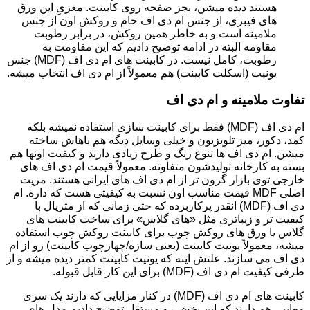
هستند دیده میشن، بجز صفحه روی کابینت. مغزیِ این ورق
های فیبری، از جنس ام دی اف خام و روکش اون از جنس
ملامینه است و به خاطر همین روکش، در برابر رطوبت
مقاومه البته در ادامه توضیح دادیم که این مقاومت به
رطوبت، کامل نیست. در کابینت های ام دی اف (MDF) جنس
یونیت (اسکلت کابینت) هم معمولاً از ام دی اف انتخاب میشه.
تفاوت ملامینه و ام دی اف
ام دی اف (MDF) فقط برای کابینت سازی استفاده نمیشه بلکه
کمد، دکور، میز تلویزیون و خیلی وسایل دیگه هم باهاش ساخته
میشن. ام دی اف ها تنوع رنگ و طرح زیادی دارند و کیفیت اونها هم
بسته به کارخانه تولیدشون متفاوته. معمولاً قیمت ام دی اف های
خارجی توی بازار گرون تر از ام دی اف های ایرانی هستند. مزیت
اصلی MDF قیمت مناسب اون نسبت به کیفیتی هست که داره. ام
دی اف (MDF) انقدر پرکاربرده که حتی زمانی که از متریال با
کیفیت تر و زیباتری مثل «های گلاس» برای ساخت کابینت های
گلاس یا ورق های روکش چوب برای کابینت روکش چوب استفاده
میشه، معمولاً یونیت کابینت (یعنی سازه/چهارچوب کابینت) رو از ام
دی اف می سازند. علتش اینه که یونیت کابینت کمتر دیده میشه و از
طرفی کیفیت ام دی اف (MDF) برای این کار قابل قبوله.
کابینت های ام دی اف (MDF) در کنار مزایایی که دارند یک سری
معایبی هم دارند که این بخش رو مستقل توضیح دادیم.مدل های