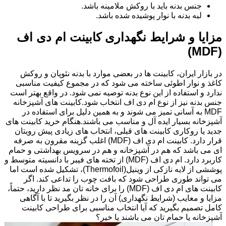
جنس بدنه باید با روکش ملامینه باشد.
لبه بدنه با نوار پوشیده شده باشد.
مزایا و شرایط نگهداری کابینت ام دی اف
(MDF)
در بازار ایران، کابینت ها در بعضی موارد با بدنه نئوپان و روکش
کاغذ و نوار اطوئی ساخته می شود که در مجموع کیفیت مناسبی
ندارد و استفاده از این نوع بدنه توصیه نمی شود. در واقع بهتر است
جنس بدنه نیز از نوع ام دی اف انتخاب شود.کابینت های آشپزخانه
MDF به آسانی تمیز می شوند و به همین دلیل برای استفاده در
آشپزخانه بسیار ایده آل و مناسب می باشند.هنگام خرید کابینت های
جدید یا روکاری کابینت های قبلی، انتخاب های زیادی پیش رویتان
قرار دارد. کابینت ام دی اف (MDF) اغلب گزینه مقرون به صرفه
ای می باشد که هم در آشپزخانه و هم در سرویس بهداشتی و حمام
کاربرد دارد. ام دی اف (MDF) از تخته های فیبر با دانسیته متوسط و
پوششی از لایه نازکی از وینیل(Thermofoil)، تشکیل شده است اما
می تواند طوری طراحی شود که بافت چوب را تداعی کند. اگر
کابینت های ام دی اف (MDF) را برای خانه تان مد نظر دارید، حتماً،
مزایا و معایب (شرایط نگهداری) آن را در نظر بگیرید تا با آگاهی
کامل تصمیم بگیرید که آیا انتخاب مناسبی برای طراحی کابینت
آشپزخانه یا حمام تان می باشند یا خیر؟