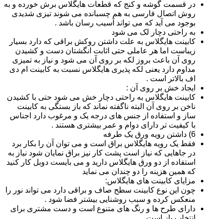
در قسمت گوشه و کنج که قطعات هایگلاس برش خورده و به
روش اتصال فارسی به هم چسبانده می شوند تیزی شدیدی
بوجود می آید که می تواند آسیب رسان باشد .
به راحتی دچار لک می شود
کابینت هایگلاس به علت داشتن روکش براقی که دارد بسیار
زیباست اما هر عاملی حتی اثابت انگشتان دست و کشیدن
روی آن باعث بروز لکه بر روی آن می شود و نیاز به تمیزی
مداوم دارد یعنی لکه پذیری هایگلاس نسبت به کابینت ام دی
اف بالاتر است .
ایجاد خش بر روی آن :
کابینت هایگلاس به راحتی دچار خش می شود حتی با کشیدن
ناخن بر روی آن البته ناگفته نماند که باز بستگی به کابینت
ساز و استفاده از جنس های درجه یک و مرغوب دارد اجناس
با کیفیت تر دارای دوام و عمر بیشتری هستند .
6) داشتن رویه ورق یک طرفه
فقط یک رویه هایگلاس براق است و می توان آن را بکار برد
در جاهایی که نیاز است پشت کار نیز براق نمایان شود نیاز به
استفاده از دو ورق هایگلاس دارید و می بایست دوبل کار کنید
که همین هزینه را دو چندان می نماید
مزایای کابینت های هایگلاس:
چون این نوع کابینت سطح صاف و براقی دارد می تواند نور را
منعکس کرده و سبب روشنایی بیشتر فضا شود .
دارای طرح ها و رنگ های متنوع است و دست مشتری برای
انتخاب باز است .