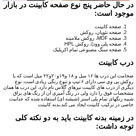
در حال حاضر پنج نوع صفحه کابینت در بازار
موجود است:
صفحه کابینت
صفحه نئوپان، روکش
صفحه MDF، روکش ملامینه
صفحه پلی وود)، روکش HPL
صفحه سنگ مصنوعی تمام اکریلیک
درب کابینت
ضخامت این درب ها ۱۶ میل و ۱۸ و١٩و٢٠و٢٢ میل است که با
روکش پی وی سی دارای ۶ تیپ و تنوع رنگی زیادی است. نوع
دیگری از درب های کابینت نیزهای گلاس نام دارد. این درب ها همان
مشخصات فوق را دارد ولی در رنگ آمیزی آن از رنگ های براق
شبیه رنگهای تمام پلی استر (شیشه ای) استفاده شده که جذابیت
خاصی در ترکیب کابینت ایجاد می کند.بدنه کابینت
در زمینه بدنه کابینت باید به دو نکته کلی
توجه داشت: