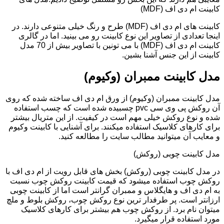
کابینت ام دی اف (MDF)
کابینت های ام دی اف (MDF) طرح و رنگ خیلی متنوعی دارند. در
اینجا تعدادی از تصاویر این نوع کابینت رو می بینید. اما در گالری
کابینت ام دی اف (MDF) با می تونین با تصاویر بیش از 70 مدل
کابینت از این جنس آشنا بشین.
مدل کابینت ممبران (وکیوم)
مدل کابینت ممبران (وکیوم) از ورق ام دی اف ساخته شده که روی
آن روکش پی وی سی pvc چسبیده شده است که چسب استفاده
شده و نوع روکش خیلی مهم است در کیفیت. از این متریال بیشتر
برای کارهای کلاسیک استفاده میکنند. برای آشنایی با کابینت وکیوم
و معایب آن میتوانید مطالب سایت را مطالعه کنید.
مدل کابینت چوبی (روکش)
در مدل کابینت چوبی (روکش) بخش های قابل رویت از ام دی اف با
روکش چوب استفاده میشود که قیمت کابینت روکش چوب نسبت
به ام دی اف و هایگلاس و ممبران گرانتر است اما از کابینت چوبی
ارزانتر است. پر طرفدار ترین نوع روکش چوب، روکش بلوط و ملچ
میتوان نام برد. از روکش چوب هم بیشتر برای کارهای کلاسیک
مورد استفاده قرار میگیرد.