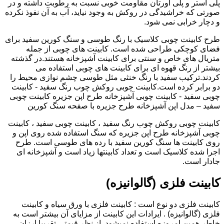
پلی استر و پلی اورتان مقاومت خوبی نسبت به رطوبت داشته و در
صورتی که خراشیدگی در روکش به وجود نیاید، آب به آن نفوذ نکرده
و دچار خرابی نمی شود.
طرح کابینت چوبی کلاسیک با رنگ طوسی و سنگ کورین سفید برای
فضای کوچکی طراحی شده است. کابینت های چوبی از جمله
متریال های خاص و سنتی برای کابینت آشپزخانه هستند.در گذشته
بیشتر از رنگ قهوه ای برای کابینت های چوبی استفاده می
کردند.ترکیب سفید با رنگ خنثی مثل طوسی چشم نوازی محیط را
دو برابر کرده است.کابینت چوبی روکش چوب رنگ سفید - کابینت
چوبی سفید - کابینت چوبی آشپزخانه طرح اپن جزیره کابینت چوبی
سفید – مدل اپن آشپزخانه طرح جزیره با صفحه سنگ کورین
کابینت چوبی روکش چوب رنگ سفید ، کابینت چوبی سفید ، کابینت
چوبی آشپزخانه طرح اپن جزیره که سنگ استفاده شده روی اپن و
روی کابینت ها سنگ کورین سفید با رده های طوسی است. طرح
اجرا شده کلاسیک است و تعداد کابینتها زیاد است و آشپزخانه ای
جادار است.
کابینت فلزی (گالوانیزه)
کابینت فلزی دو نوع است : کابینت فلزی با ورق سیاه و کابینت
فلزی (گالوانیزه) . ایرادات این کابینت از مزایای آن بیشتر است به
خاطر همین امروزه استفاده نمیشود. از نظر قیمتی تقریبا ارزان