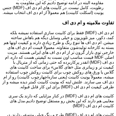
مقاومه البته در ادامه توضیح دادیم که این مقاومت به
رطوبت، کامل نیست. در کابینت های ام دی اف (MDF) جنس
یونیت (اسکلت کابینت) هم معمولاً از ام دی اف انتخاب میشه.
تفاوت ملامینه و ام دی اف
ام دی اف (MDF) فقط برای کابینت سازی استفاده نمیشه بلکه
کمد، دکور، میز تلویزیون و خیلی وسایل دیگه هم باهاش ساخته
میشن. ام دی اف ها تنوع رنگ و طرح زیادی دارند و کیفیت اونها هم
بسته به کارخانه تولیدشون متفاوته. معمولاً قیمت ام دی اف های
خارجی توی بازار گرون تر از ام دی اف های ایرانی هستند. مزیت
اصلی MDF قیمت مناسب اون نسبت به کیفیتی هست که داره. ام
دی اف (MDF) انقدر پرکاربرده که حتی زمانی که از متریال با
کیفیت تر و زیباتری مثل «های گلاس» برای ساخت کابینت های
گلاس یا ورق های روکش چوب برای کابینت روکش چوب استفاده
میشه، معمولاً یونیت کابینت (یعنی سازه/چهارچوب کابینت) رو از ام
دی اف می سازند. علتش اینه که یونیت کابینت کمتر دیده میشه و از
طرفی کیفیت ام دی اف (MDF) برای این کار قابل قبوله.
کابینت های ام دی اف (MDF) در کنار مزایایی که دارند یک سری
معایبی هم دارند که این بخش رو مستقل توضیح دادیم.مدل های
کابینت ام دی اف (MDF)
کابینت های ام دی اف (MDF) طرح و رنگ خیلی متنوعی دارند. در