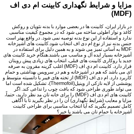
مزایا و شرایط نگهداری کابینت ام دی اف
(MDF)
در بازار ایران، کابینت ها در بعضی موارد با بدنه نئوپان و روکش
کاغذ و نوار اطوئی ساخته می شود که در مجموع کیفیت مناسبی
ندارد و استفاده از این نوع بدنه توصیه نمی شود. در واقع بهتر است
جنس بدنه نیز از نوع ام دی اف انتخاب شود.کابینت های آشپزخانه
MDF به آسانی تمیز می شوند و به همین دلیل برای استفاده در
آشپزخانه بسیار ایده آل و مناسب می باشند.هنگام خرید کابینت های
جدید یا روکاری کابینت های قبلی، انتخاب های زیادی پیش رویتان
قرار دارد. کابینت ام دی اف (MDF) اغلب گزینه مقرون به صرفه
ای می باشد که هم در آشپزخانه و هم در سرویس بهداشتی و حمام
کاربرد دارد. ام دی اف (MDF) از تخته های فیبر با دانسیته متوسط و
پوششی از لایه نازکی از وینیل(Thermofoil)، تشکیل شده است اما
می تواند طوری طراحی شود که بافت چوب را تداعی کند. اگر
کابینت های ام دی اف (MDF) را برای خانه تان مد نظر دارید، حتماً،
مزایا و معایب (شرایط نگهداری) آن را در نظر بگیرید تا با آگاهی
کامل تصمیم بگیرید که آیا انتخاب مناسبی برای طراحی کابینت
آشپزخانه یا حمام تان می باشند یا خیر؟