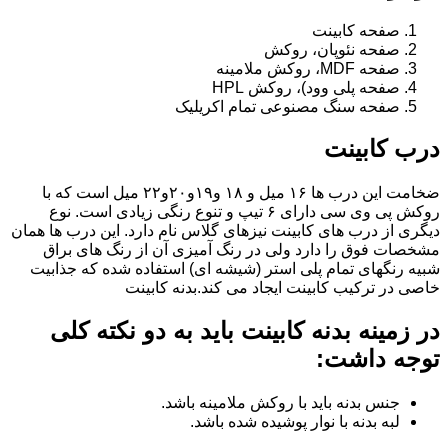
صفحه کابینت
صفحه نئوپان، روکش
صفحه MDF، روکش ملامینه
صفحه پلی وود)، روکش HPL
صفحه سنگ مصنوعی تمام اکریلیک
درب کابینت
ضخامت این درب ها ۱۶ میل و ۱۸ و١٩و٢٠و٢٢ میل است که با
روکش پی وی سی دارای ۶ تیپ و تنوع رنگی زیادی است. نوع
دیگری از درب های کابینت نیزهای گلاس نام دارد. این درب ها همان
مشخصات فوق را دارد ولی در رنگ آمیزی آن از رنگ های براق
شبیه رنگهای تمام پلی استر (شیشه ای) استفاده شده که جذابیت
خاصی در ترکیب کابینت ایجاد می کند.بدنه کابینت
در زمینه بدنه کابینت باید به دو نکته کلی
توجه داشت:
جنس بدنه باید با روکش ملامینه باشد.
لبه بدنه با نوار پوشیده شده باشد.