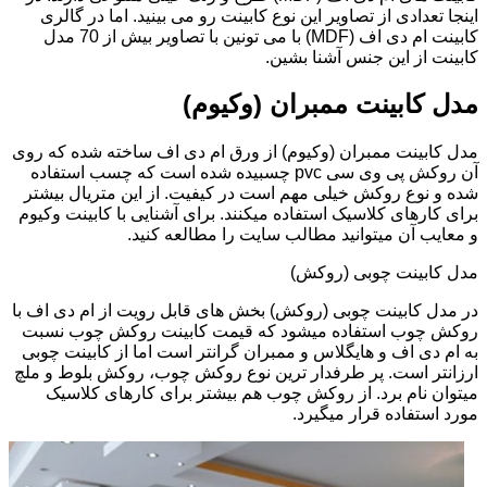
اینجا تعدادی از تصاویر این نوع کابینت رو می بینید. اما در گالری
کابینت ام دی اف (MDF) با می تونین با تصاویر بیش از 70 مدل
کابینت از این جنس آشنا بشین.
مدل کابینت ممبران (وکیوم)
مدل کابینت ممبران (وکیوم) از ورق ام دی اف ساخته شده که روی
آن روکش پی وی سی pvc چسبیده شده است که چسب استفاده
شده و نوع روکش خیلی مهم است در کیفیت. از این متریال بیشتر
برای کارهای کلاسیک استفاده میکنند. برای آشنایی با کابینت وکیوم
و معایب آن میتوانید مطالب سایت را مطالعه کنید.
مدل کابینت چوبی (روکش)
در مدل کابینت چوبی (روکش) بخش های قابل رویت از ام دی اف با
روکش چوب استفاده میشود که قیمت کابینت روکش چوب نسبت
به ام دی اف و هایگلاس و ممبران گرانتر است اما از کابینت چوبی
ارزانتر است. پر طرفدار ترین نوع روکش چوب، روکش بلوط و ملچ
میتوان نام برد. از روکش چوب هم بیشتر برای کارهای کلاسیک
مورد استفاده قرار میگیرد.