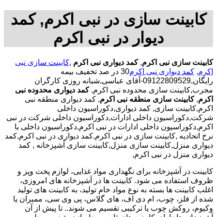
کابینت سازی در نبی اکرم, کمد
دیوار در نبی اکرم
کابینت سازی نبی اکرم
,
کمد دیواری نبی اکرم
,
کابینت سازی نبی
اکرم
,
کمد دیواری نبی اکرم
30 در صد تخفیف بیمه
رایگان,09122809529-آقای عباسی,شبانه روزی کارگران
مجرب,کابینت سازی محدوده نبی اکرم,
کمد دیواری محدوده نبی
اکرم
,
کابینت سازی منطقه نبی اکرم
, کمد دیواری منطقه نبی
اکرم,کابینت سازی, کمد دیواری,دکوراسیون داخلی
شرکت,دکوراسیون داخلی ادارات,دکوراسیون داخلی شرکت در نبی
اکرم,دکوراسیون داخلی ادارات در نبی اکرم,دکوراسیون داخلی با
نرخ اتحادیه ,کابینت سازی در نبی اکرم,کمد دیواری در نبی اکرم,کمد
دیواری منزل,کابینت سازی منزل,کابینت سازی آشپزخانه , کمد
دیواری منزل در نبی اکرم,
کابینت در آشپزخانه برای نگهداری مواد غذایی، لوازم پخت وپز و
ظروف استفاده می شود. کابینت ها در آشپزخانه های امروزی،
اغلب کابینت ها بسته به نوع مواد خام تولید، به کابینت های تولید
شده از فلز، چوب، ام دی اف، های گلاس، پی وی سی، ممبران یا
وکیوم، روکش چوب یا ترکیبی تقسیم می شوند.. تا پیش از آن