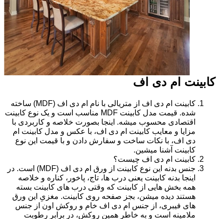
کابینت ام دی اف
کابینت ام دی اف از متریالی با نام ام دی اف (MDF) ساخته
شده. قیمت مدل کابینت MDF مناسب است و یک نوع کابینت
اقتصادی محسوب میشه. اینجا بصورت خلاصه و کاربردی با
مزایا و معایب کابینت ام دی اف، با عکس و مدل کابینت ام
دی اف، با نکات ساخت و سفارش دادن و با قیمت این نوع
کابینت آشنا میشین.
کابینت ام دی اف چیست؟
جنس بدنه این نوع کابینت از ورق ام دی اف (MDF) است. در
اینجا بدنه کابینت یعنی درب ها، تاج، پاخور، کناره و خلاصه
همه بخش هایی از کابینت که وقتی درب های کابینت بسته
هستند دیده میشن، بجز صفحه روی کابینت. مغزیِ این ورق
های فیبری، از جنس ام دی اف خام و روکش اون از جنس
ملامینه است و به خاطر همین روکش، در برابر رطوبت