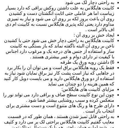
به راحتی دچار لک می شود
کابینت هایگلاس به علت داشتن روکش براقی که دارد بسیار
زیباست اما هر عاملی حتی اثابت انگشتان دست و کشیدن
روی آن باعث بروز لکه بر روی آن می شود و نیاز به تمیزی
مداوم دارد یعنی لکه پذیری هایگلاس نسبت به کابینت ام دی
اف بالاتر است .
ایجاد خش بر روی آن :
کابینت هایگلاس به راحتی دچار خش می شود حتی با کشیدن
ناخن بر روی آن البته ناگفته نماند که باز بستگی به کابینت
ساز و استفاده از جنس های درجه یک و مرغوب دارد اجناس
با کیفیت تر دارای دوام و عمر بیشتری هستند .
6) داشتن رویه ورق یک طرفه
فقط یک رویه هایگلاس براق است و می توان آن را بکار برد
در جاهایی که نیاز است پشت کار نیز براق نمایان شود نیاز به
استفاده از دو ورق هایگلاس دارید و می بایست دوبل کار کنید
که همین هزینه را دو چندان می نماید
مزایای کابینت های هایگلاس:
چون این نوع کابینت سطح صاف و براقی دارد می تواند نور را
منعکس کرده و سبب روشنایی بیشتر فضا شود .
دارای طرح ها و رنگ های متنوع است و دست مشتری برای
انتخاب باز است .
به راحتی قابل تمیز شدن هستند ، همان طور که در قسمت
معایب گفتیم کابینت هایگلاس براحتی لک بر می دارد و کثیف
می شود اما به همان راحتی هم با یک دستمال نمناک تمیز