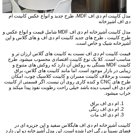
مدل کابینت ام دی اف MDF، طرح جدید و انواع عکس کابینت ام
دی اف آشپزخانه
مدل کابینت آشپزخانه ام دی اف MDF شامل قیمت و انواع عکس و
طرح کابینت ، طرح های جدید کابینت ام دی اف و های گلاس و اپن
آشپزخانه شیک و خاص است.
قیمت کابینت ام دی اف نسبت به کابینت های گلاس ارزان تر و
مناسب است. کلا یک نوع کابینت اقتصادی محسوب میشود. طرح
کابینت MDF بستگی به روکش آن دارد که روکش های متنوع و
زیبایی در بازار موجود است. اما مانند کابینت های گلاس، براق
نیست و برخلاف کابینت ممبران و کابینت کلاسیک چوب، امکان
طرح های CNC و کنده کاری روی آن نیست. اگر قسمتی از کابینت
ام دی اف آسیب دیده باشد خیلی راحت رطوبت نفوذ پیدا میکند و
خراب میشود.
ام دی اف براق
ام دی اف رنگی
ام دی اف مات
کابینت آشپزخانه ام دی اف هایگلاس سفید و اپن جزیره ای در
فضای نسبتاً بزرگی اجرا شده است. این مدل آشپزخانه دو اپن دارد