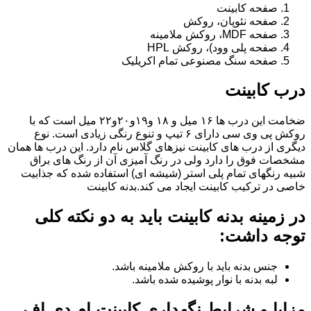
صفحه کابینت
صفحه نئوپان، روکش
صفحه MDF، روکش ملامینه
صفحه پلی وود)، روکش HPL
صفحه سنگ مصنوعی تمام اکریلیک
درب کابینت
ضخامت این درب ها ۱۶ میل و ۱۸ و١٩و٢٠و٢٢ میل است که با
روکش پی وی سی دارای ۶ تیپ و تنوع رنگی زیادی است. نوع
دیگری از درب های کابینت نیزهای گلاس نام دارد. این درب ها همان
مشخصات فوق را دارد ولی در رنگ آمیزی آن از رنگ های براق
شبیه رنگهای تمام پلی استر (شیشه ای) استفاده شده که جذابیت
خاصی در ترکیب کابینت ایجاد می کند.بدنه کابینت
در زمینه بدنه کابینت باید به دو نکته کلی
توجه داشت:
جنس بدنه باید با روکش ملامینه باشد.
لبه بدنه با نوار پوشیده شده باشد.
مزایا و شرایط نگهداری کابینت ام دی اف