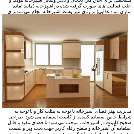
مشخصی برای اجاق گاز، یخچال و دیگر وسایل آشپزخانه نبودند و
اغلب فعالیت های صورت گرفته شده در آشپزخانه (مانند آماده
سازی مواد غذایی) بر روی میز وسط آشپزخانه انجام می شد
برای
مدیریت بهتر فضای آشپزخانه با توجه به مثلث کار و با توجه به
شرایط خاص استفاده کننده، از کابینت استفاده می شود. طراحی
صحیح کابینت در آشپزخانه، موجب می شود تا فضای مفید و قابل
استفاده آن آشپزخانه و سطح رفاه کاربر جهت پخت وپز و شست
وشوی ظروف افزایش یابد.کابینت ها بسته به نوع مواد خام تولید، به