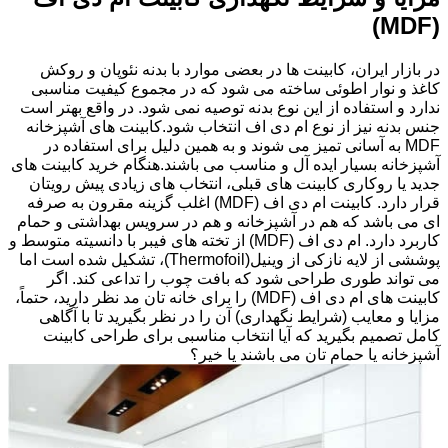
(MDF)
در بازار ایران، کابینت ها در بعضی موارد با بدنه نئوپان و روکش
کاغذ و نوار اطوئی ساخته می شود که در مجموع کیفیت مناسبی
ندارد و استفاده از این نوع بدنه توصیه نمی شود. در واقع بهتر است
جنس بدنه نیز از نوع ام دی اف انتخاب شود.کابینت های آشپزخانه
MDF به آسانی تمیز می شوند و به همین دلیل برای استفاده در
آشپزخانه بسیار ایده آل و مناسب می باشند.هنگام خرید کابینت های
جدید یا روکاری کابینت های قبلی، انتخاب های زیادی پیش رویتان
قرار دارد. کابینت ام دی اف (MDF) اغلب گزینه مقرون به صرفه
ای می باشد که هم در آشپزخانه و هم در سرویس بهداشتی و حمام
کاربرد دارد. ام دی اف (MDF) از تخته های فیبر با دانسیته متوسط و
پوششی از لایه نازکی از وینیل(Thermofoil)، تشکیل شده است اما
می تواند طوری طراحی شود که بافت چوب را تداعی کند. اگر
کابینت های ام دی اف (MDF) را برای خانه تان مد نظر دارید، حتماً،
مزایا و معایب (شرایط نگهداری) آن را در نظر بگیرید تا با آگاهی
کامل تصمیم بگیرید که آیا انتخاب مناسبی برای طراحی کابینت
آشپزخانه یا حمام تان می باشند یا خیر؟