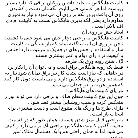
کابینت هایگلاس به علت داشتن روکش براقی که دارد بسیار
زیباست اما هر عاملی حتی اثابت انگشتان دست و کشیدن
روی آن باعث بروز لکه بر روی آن می شود و نیاز به تمیزی
مداوم دارد یعنی لکه پذیری هایگلاس نسبت به کابینت ام دی
اف بالاتر است .
ایجاد خش بر روی آن :
کابینت هایگلاس به راحتی دچار خش می شود حتی با کشیدن
ناخن بر روی آن البته ناگفته نماند که باز بستگی به کابینت
ساز و استفاده از جنس های درجه یک و مرغوب دارد اجناس
با کیفیت تر دارای دوام و عمر بیشتری هستند .
6) داشتن رویه ورق یک طرفه
فقط یک رویه هایگلاس براق است و می توان آن را بکار برد
در جاهایی که نیاز است پشت کار نیز براق نمایان شود نیاز به
استفاده از دو ورق هایگلاس دارید و می بایست دوبل کار کنید
که همین هزینه را دو چندان می نماید
مزایای کابینت های هایگلاس:
چون این نوع کابینت سطح صاف و براقی دارد می تواند نور را
منعکس کرده و سبب روشنایی بیشتر فضا شود .
دارای طرح ها و رنگ های متنوع است و دست مشتری برای
انتخاب باز است .
به راحتی قابل تمیز شدن هستند ، همان طور که در قسمت
معایب گفتیم کابینت هایگلاس براحتی لک بر می دارد و کثیف
می شود اما به همان راحتی هم با یک دستمال نمناک تمیز
میشود