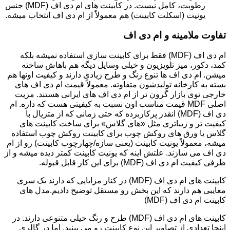
رطوبت، کامل نیست. در کابینت های ام دی اف (MDF) جنس
یونیت (اسکلت کابینت) هم معمولاً از ام دی اف انتخاب میشه.
تفاوت ملامینه و ام دی اف
ام دی اف (MDF) فقط برای کابینت سازی استفاده نمیشه بلکه
کمد، دکور، میز تلویزیون و خیلی وسایل دیگه هم باهاش ساخته
میشن. ام دی اف ها تنوع رنگ و طرح زیادی دارند و کیفیت اونها هم
بسته به کارخانه تولیدشون متفاوته. معمولاً قیمت ام دی اف های
خارجی توی بازار گرون تر از ام دی اف های ایرانی هستند. مزیت
اصلی MDF قیمت مناسب اون نسبت به کیفیتی هست که داره. ام
دی اف (MDF) انقدر پرکاربرده که حتی زمانی که از متریال با
کیفیت تر و زیباتری مثل «های گلاس» برای ساخت کابینت های
گلاس یا ورق های روکش چوب برای کابینت روکش چوب استفاده
میشه، معمولاً یونیت کابینت (یعنی سازه/چهارچوب کابینت) رو از ام
دی اف می سازند. علتش اینه که یونیت کابینت کمتر دیده میشه و از
طرفی کیفیت ام دی اف (MDF) برای این کار قابل قبوله.
کابینت های ام دی اف (MDF) در کنار مزایایی که دارند یک سری
معایبی هم دارند که این بخش رو مستقل توضیح دادیم.مدل های
کابینت ام دی اف (MDF)
کابینت های ام دی اف (MDF) طرح و رنگ خیلی متنوعی دارند. در
اینجا تعدادی از تصاویر این نوع کابینت رو می بینید. اما در گالری