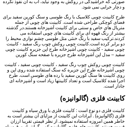
صورتی که خراشیدگی در روکش به وجود نیاید، آب به آن نفوذ نکرده
و دچار خرابی نمی شود.
طرح کابینت چوبی کلاسیک با رنگ طوسی و سنگ کورین سفید برای
فضای کوچکی طراحی شده است. کابینت های چوبی از جمله
متریال های خاص و سنتی برای کابینت آشپزخانه هستند.در گذشته
بیشتر از رنگ قهوه ای برای کابینت های چوبی استفاده می
کردند.ترکیب سفید با رنگ خنثی مثل طوسی چشم نوازی محیط را
دو برابر کرده است.کابینت چوبی روکش چوب رنگ سفید - کابینت
چوبی سفید - کابینت چوبی آشپزخانه طرح اپن جزیره کابینت چوبی
سفید – مدل اپن آشپزخانه طرح جزیره با صفحه سنگ کورین
کابینت چوبی روکش چوب رنگ سفید ، کابینت چوبی سفید ، کابینت
چوبی آشپزخانه طرح اپن جزیره که سنگ استفاده شده روی اپن و
روی کابینت ها سنگ کورین سفید با رده های طوسی است. طرح
اجرا شده کلاسیک است و تعداد کابینتها زیاد است و آشپزخانه ای
جادار است.
کابینت فلزی (گالوانیزه)
کابینت فلزی دو نوع است : کابینت فلزی با ورق سیاه و کابینت
فلزی (گالوانیزه) . ایرادات این کابینت از مزایای آن بیشتر است به
خاطر همین امروزه استفاده نمیشود. از نظر قیمتی تقریبا ارزان
قیمت هستند. کابینت های فلزی گالوانیزه کمی گرانتر از ورق سیاه