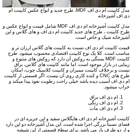
مدل کابینت ام دی اف MDF، طرح جدید و انواع عکس کابینت ام
دی اف آشپزخانه
مدل کابینت آشپزخانه ام دی اف MDF شامل قیمت و انواع عکس و
طرح کابینت ، طرح های جدید کابینت ام دی اف و های گلاس و اپن
آشپزخانه شیک و خاص است.
قیمت کابینت ام دی اف نسبت به کابینت های گلاس ارزان تر و
مناسب است. کلا یک نوع کابینت اقتصادی محسوب میشود. طرح
کابینت MDF بستگی به روکش آن دارد که روکش های متنوع و
زیبایی در بازار موجود است. اما مانند کابینت های گلاس، براق
نیست و برخلاف کابینت ممبران و کابینت کلاسیک چوب، امکان
طرح های CNC و کنده کاری روی آن نیست. اگر قسمتی از کابینت
ام دی اف آسیب دیده باشد خیلی راحت رطوبت نفوذ پیدا میکند و
خراب میشود.
ام دی اف براق
ام دی اف رنگی
ام دی اف مات
کابینت آشپزخانه ام دی اف هایگلاس سفید و اپن جزیره ای در
فضای نسبتاً بزرگی اجرا شده است. این مدل آشپزخانه دو اپن دارد
و از دو طرف باز می باشد. برای سطح قسمتی از اپن شیشه