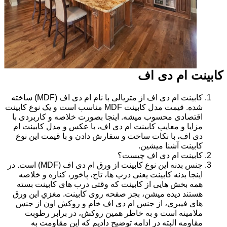
کابینت ام دی اف
کابینت ام دی اف از متریالی با نام ام دی اف (MDF) ساخته
شده. قیمت مدل کابینت MDF مناسب است و یک نوع کابینت
اقتصادی محسوب میشه. اینجا بصورت خلاصه و کاربردی با
مزایا و معایب کابینت ام دی اف، با عکس و مدل کابینت ام
دی اف، با نکات ساخت و سفارش دادن و با قیمت این نوع
کابینت آشنا میشین.
کابینت ام دی اف چیست؟
جنس بدنه این نوع کابینت از ورق ام دی اف (MDF) است. در
اینجا بدنه کابینت یعنی درب ها، تاج، پاخور، کناره و خلاصه
همه بخش هایی از کابینت که وقتی درب های کابینت بسته
هستند دیده میشن، بجز صفحه روی کابینت. مغزیِ این ورق
های فیبری، از جنس ام دی اف خام و روکش اون از جنس
ملامینه است و به خاطر همین روکش، در برابر رطوبت
مقاومه البته در ادامه توضیح دادیم که این مقاومت به