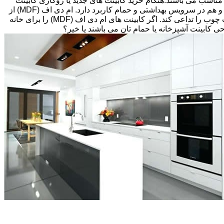
شپزخانه بسیار ایده آل و مناسب می باشند.هنگام خرید کابینت های جدید یا روکاری کابینت
های قبلی، انتخاب های زیادی پیش رویتان قرار دارد. کابینت ام دی اف (MDF) اغلب گزینه مقرون به صرفه ای می باشد که هم در آشپزخانه و هم در سرویس بهداشتی و حمام کاربرد دارد. ام دی اف (MDF) از
تخته های فیبر با دانسیته متوسط و پوششی از لایه نازکی از وینیل(Thermofoil)، تشکیل شده است اما می تواند طوری طراحی شود که بافت چوب را تداعی کند. اگر کابینت های ام دی اف (MDF) را برای خانه
احی کابینت آشپزخانه یا حمام تان می باشند یا خیر؟