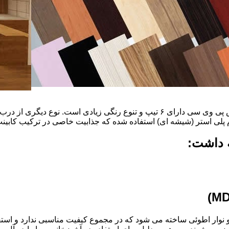
ضخامت این درب ها ۱۶ میل و ۱۸ و١٩و٢٠و٢٢ میل است که با روکش پی وی سی دارای ۶ ت
م پلی استر (شیشه ای) استفاده شده که جذابیت خاصی در ترکیب کابینت 
ه داشت:
ذ و نوار اطوئی ساخته می شود که در مجموع کیفیت مناسبی ندارد و استف