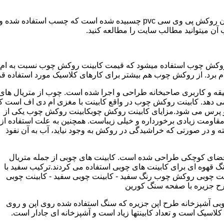
مدل کابینت ممبران (وکیوم) از ورق ام دی اف ساخته شده که روی آن روکش پی و
ب آن میتوانید مطالب سایت را مطالعه کنید.
وکش چوب استفاده میشود که قیمت کابینت روکش چوب نسبت به ام دی ا
برد. از روکش چوب هم بیشتر برای کارهای کلاسیک مورد استفاده قرا
یقه و کاربری صاحبخانه طراحی و اجرا شده است. چوب از متریال های
دهد. کابینت روکش چوب در واقع کابینت با مغزی ام دی اف است ک
پرس می شود.مزایای کابینت روکش چوبکابینت روکش چوب یکی از
و مقاومت زیادی برخورداره و خیلی زیباست. همچنین به علت استفاده از
 و در صورتی که خراشیدگی در روکش به وجود نیاید، آب به آن نفوذ
ضای کوچکی طراحی شده است. کابینت های چوبی از جمله متریال
گ قهوه ای برای کابینت های چوبی استفاده می کردند.ترکیب سفید با
ت چوبی روکش چوب رنگ سفید - کابینت چوبی سفید - کابینت چوبی
رح جزیره با صفحه سنگ کورین
بی آشپزخانه طرح اپن جزیره که سنگ استفاده شده روی اپن و روی
اسیک است و تعداد کابینتها زیاد است و آشپزخانه ای جادار است.