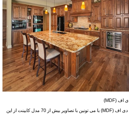
کابینت های ام دی اف (MDF) طرح و رنگ خیلی متنوعی دارند. در اینجا تعدادی از تصاویر این نوع کابینت رو می بینید. اما در گالری کابینت ام دی اف (MDF) با می تونین با تصاویر بیش از 70 مدل کابینت از این