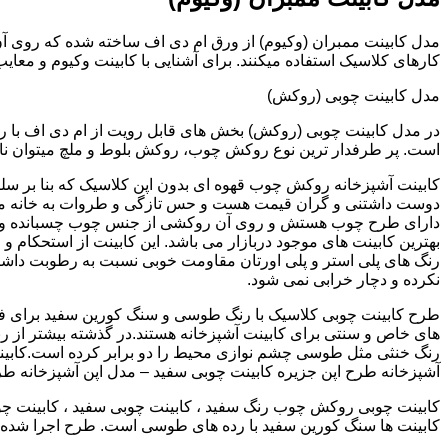
کارهای کلاسیک استفاده میکنند. برای آشنایی با کابینت وکیوم و معای
مدل کابینت چوبی (روکش)
در مدل کابینت چوبی (روکش) بخش های قابل رویت از ام دی اف با ر
است. پر طرفدار ترین نوع روکش چوب، روکش بلوط و ملچ میتوان نام 
کابینت آشپزخانه روکش چوب قهوه ای بدون اپن کلاسیک که بنا بر سل
دوست داشتنی و گران قیمت هست و حس تازگی و طروات به خانه می 
دارای طرح چوب هستش و روی آن روکشی از جنس چوب چسبانده و 
بهترین کابینت های موجود دربازار می باشد. این کابینت از استحکام 
رنگ های پلی استر و پلی اورتان مقاومت خوبی نسبت به رطوبت داشته
نکرده و دچار خرابی نمی شود.
طرح کابینت چوبی کلاسیک با رنگ طوسی و سنگ کورین سفید برای ف
های خاص و سنتی برای کابینت آشپزخانه هستند.در گذشته بیشتر از رن
رنگ خنثی مثل طوسی چشم نوازی محیط را دو برابر کرده است.کابین
آشپزخانه طرح اپن جزیره کابینت چوبی سفید – مدل اپن آشپزخانه ط
کابینت چوبی روکش چوب رنگ سفید ، کابینت چوبی سفید ، کابینت چو
کابینت ها سنگ کورین سفید با رده های طوسی است. طرح اجرا شده کل