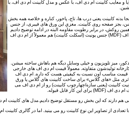
 و معایب کابینت ام دی اف، با عکس و مدل کابینت ام دی اف، با
شین.
بینت از ورق ام دی اف (MDF) است. در اینجا بدنه کابینت یعنی درب ها، تاج، پاخور، کناره و خلاصه همه بخش
شن، بجز صفحه روی کابینت. مغزیِ این ورق های فیبری، از جنس
ن روکش، در برابر رطوبت مقاومه البته در ادامه توضیح دادیم
که این مقاومت به رطوبت، کامل نیست. در کابینت های ام دی اف (MDF) جنس یونیت (اسکلت کابینت) هم معمولاً از ام دی اف
ه کمد، دکور، میز تلویزیون و خیلی وسایل دیگه هم باهاش ساخته میشن.
کارخانه تولیدشون متفاوته. معمولاً قیمت ام دی اف های خارجی
توی بازار گرون تر از ام دی اف های ایرانی هستند. مزیت اصلی MDF قیمت مناسب اون نسبت به کیفیتی هست که داره. ام دی اف
 و زیباتری مثل «های گلاس» برای ساخت کابینت های گلاس یا ورق
ت کابینت (یعنی سازه/چهارچوب کابینت) رو از ام دی اف می
 کار قابل قبوله.