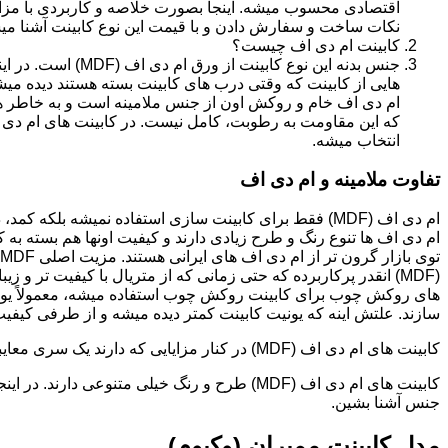
اقتصادی محسوب میشه. اینجا بصورت خلاصه و کاربردی با مزایا
نکات ساخت و سفارش دادن و با قیمت این نوع کابینت آشنا می
کابینت ام دی اف چیست؟
جنس بدنه این نوع کا
هایی از کابینت که وقتی درب های کابینت بسته هستند دیده می
ام دی اف خام و روکش اون از جنس ملامینه است و به خاطر همی
انتخاب میشه.
تفاوت ملامینه و ام دی اف
ام دی اف (MDF) فقط برای کابینت سازی استفاده نمیشه بلک
ام دی اف ها تنوع رنگ و طرح زیادی دارند و کیفیت اونها هم بسته به 
(MDF) انقدر پرکاربرده که حتی زمانی که از متریال با کیفیت تر
های روکش چوب برای کابینت روکش چوب استفاده میشه، معمولاً یونی
سازند. علتش اینه که یونیت کابینت کمتر دیده میشه و از طرفی کیفیت ام دی اف (MDF) برای این
کابینت های ام دی اف (MDF) در کنار مزایایی که دارند یک سری معایبی هم دارند که این بخش رو مستقل توضیح دادیم.مدل های کابینت ام دی اف (MDF)
جنس آشنا بشین.
مدل کابینت ممبران (وکیوم)