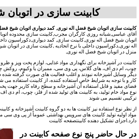
کابینت سازی در اتوبان ش
کابینت سازی اتوبان شیخ فضل اله نوری
,
کمد دیواری اتوبان شیخ فضل
آقای عباسی,شبانه روزی کارگران مجرب,کابینت سازی محدوده اتوبا
اتوبان شیخ فضل اله نوری,کابینت سازی, کمد دیواری,دکوراسیون دا
اله نوری,دکوراسیون داخلی با نرخ اتحادیه ,کابینت سازی در اتوبان 
منزل در اتوبان شیخ فضل اله نوری,
کابینت در آشپزخانه برای نگهداری مواد غذایی، لوازم پخت وپز و ظروف 
چوب، ام دی اف، های گلاس، پی وی سی، ممبران یا وکیوم، روکش چوب 
دیگر وسایل آشپزخانه نبودند و اغلب فعالیت های صورت گرفته شده در
کار و با توجه به شرایط خاص استفاده کننده، از کابینت استفاده می
فضای مفید و قابل استفاده آن آشپزخانه و سطح رفاه کاربر جهت پخ
نوع مواد خام تولید، به کابینت های تولید شده از فلز، چوب، ام دی 
ترکیبی تقسیم می شوند
از نظر نوع استفاده نیز کابینت ها به دو گروه کابینت آشپزخانه و 
مواد اولیه تولید کابینت های سرویس بهداشتی عموماً از پی وی سی م
دارد.اجزای تشکیل دهنده کابینتصفحه کابینت
در حال حاضر پنج نوع صفحه کابینت در