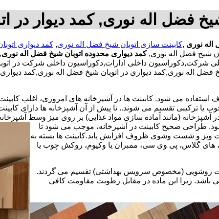
یخ فضل اله نوری, کمد دیوار در ا
 اله نوری
,
کابینت سازی اتوبان شیخ فضل اله نوری
,
کمد دیواری اتوبا
ن شیخ فضل اله نوری,
کمد دیواری محدوده اتوبان شیخ فضل اله نوری
,
خلی شرکت,دکوراسیون داخلی ادارات,دکوراسیون داخلی شرکت در اتوبا
شیخ فضل اله نوری,کمد دیواری در اتوبان شیخ فضل اله نوری,کمد دیوار
استفاده می شود. کابینت ها در آشپزخانه های امروزی، اغلب کابینت ها 
یا ترکیبی تقسیم می شوند.. تا پیش از آن آشپزخانه ها دارای کابی
 آشپزخانه (مانند آماده سازی مواد غذایی) بر روی میز وسط آشپزخانه
 شود. طراحی صحیح کابینت در آشپزخانه، موجب می شود تا
ت وپز و شست وشوی ظروف افزایش یابد.کابینت ها بسته به
اف، های گلاس، پی وی سی، ممبران یا وکیوم، روکش چوب یا
کابینت روشویی (مخصوص سرویس بهداشتی) تقسیم می گردند.
ی باشد. زیرا این ماده در مقابل رطوبت مقاومت کافی