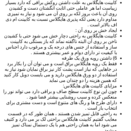
کابینت هایگلاس به علت داشتن روکش براقی که دارد بسیار
زیباست اما هر عاملی حتی اثابت انگشتان دست و کشیدن
روی آن باعث بروز لکه بر روی آن می شود و نیاز به تمیزی
مداوم دارد یعنی لکه پذیری هایگلاس نسبت به کابینت ام دی
اف بالاتر است .
ایجاد خش بر روی آن :
کابینت هایگلاس به راحتی دچار خش می شود حتی با کشیدن
ناخن بر روی آن البته ناگفته نماند که باز بستگی به کابینت
ساز و استفاده از جنس های درجه یک و مرغوب دارد اجناس
با کیفیت تر دارای دوام و عمر بیشتری هستند .
6) داشتن رویه ورق یک طرفه
فقط یک رویه هایگلاس براق است و می توان آن را بکار برد
در جاهایی که نیاز است پشت کار نیز براق نمایان شود نیاز به
استفاده از دو ورق هایگلاس دارید و می بایست دوبل کار کنید
که همین هزینه را دو چندان می نماید
مزایای کابینت های هایگلاس:
چون این نوع کابینت سطح صاف و براقی دارد می تواند نور را
منعکس کرده و سبب روشنایی بیشتر فضا شود .
دارای طرح ها و رنگ های متنوع است و دست مشتری برای
انتخاب باز است .
به راحتی قابل تمیز شدن هستند ، همان طور که در قسمت
معایب گفتیم کابینت هایگلاس براحتی لک بر می دارد و کثیف
می شود اما به همان راحتی هم با یک دستمال نمناک تمیز
میشود