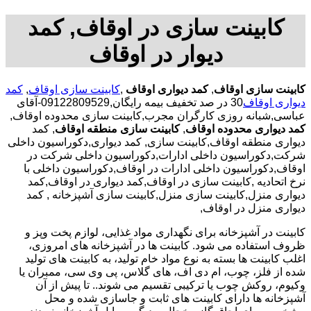
کابینت سازی در اوقاف, کمد
دیوار در اوقاف
کابینت سازی اوقاف
,
کمد دیواری اوقاف
,
کابینت سازی اوقاف
,
کمد
دیواری اوقاف
30 در صد تخفیف بیمه رایگان,09122809529-آقای
عباسی,شبانه روزی کارگران مجرب,کابینت سازی محدوده اوقاف,
کمد دیواری محدوده اوقاف
,
کابینت سازی منطقه اوقاف
, کمد
دیواری منطقه اوقاف,کابینت سازی, کمد دیواری,دکوراسیون داخلی
شرکت,دکوراسیون داخلی ادارات,دکوراسیون داخلی شرکت در
اوقاف,دکوراسیون داخلی ادارات در اوقاف,دکوراسیون داخلی با
نرخ اتحادیه ,کابینت سازی در اوقاف,کمد دیواری در اوقاف,کمد
دیواری منزل,کابینت سازی منزل,کابینت سازی آشپزخانه , کمد
دیواری منزل در اوقاف,
کابینت در آشپزخانه برای نگهداری مواد غذایی، لوازم پخت وپز و
ظروف استفاده می شود. کابینت ها در آشپزخانه های امروزی،
اغلب کابینت ها بسته به نوع مواد خام تولید، به کابینت های تولید
شده از فلز، چوب، ام دی اف، های گلاس، پی وی سی، ممبران یا
وکیوم، روکش چوب یا ترکیبی تقسیم می شوند.. تا پیش از آن
آشپزخانه ها دارای کابینت های ثابت و جاسازی شده و محل