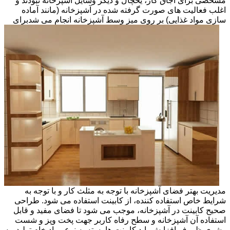
مشخصی برای اجاق گاز، یخچال و دیگر وسایل آشپزخانه نبودند و
اغلب فعالیت های صورت گرفته شده در آشپزخانه (مانند آماده
سازی مواد غذایی) بر روی میز وسط آشپزخانه انجام می شد
برای
مدیریت بهتر فضای آشپزخانه با توجه به مثلث کار و با توجه به
شرایط خاص استفاده کننده، از کابینت استفاده می شود. طراحی
صحیح کابینت در آشپزخانه، موجب می شود تا فضای مفید و قابل
استفاده آن آشپزخانه و سطح رفاه کاربر جهت پخت وپز و شست
وشوی ظروف افزایش یابد.کابینت ها بسته به نوع مواد خام تولید، به