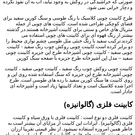
صورتی که خراشیدگی در روکش به وجود نیاید، آب به آن نفوذ نکرده
و دچار خرابی نمی شود.
طرح کابینت چوبی کلاسیک با رنگ طوسی و سنگ کورین سفید برای
فضای کوچکی طراحی شده است. کابینت های چوبی از جمله
متریال های خاص و سنتی برای کابینت آشپزخانه هستند.در گذشته
بیشتر از رنگ قهوه ای برای کابینت های چوبی استفاده می
کردند.ترکیب سفید با رنگ خنثی مثل طوسی چشم نوازی محیط را
دو برابر کرده است.کابینت چوبی روکش چوب رنگ سفید - کابینت
چوبی سفید - کابینت چوبی آشپزخانه طرح اپن جزیره کابینت چوبی
سفید – مدل اپن آشپزخانه طرح جزیره با صفحه سنگ کورین
کابینت چوبی روکش چوب رنگ سفید ، کابینت چوبی سفید ، کابینت
چوبی آشپزخانه طرح اپن جزیره که سنگ استفاده شده روی اپن و
روی کابینت ها سنگ کورین سفید با رده های طوسی است. طرح
اجرا شده کلاسیک است و تعداد کابینتها زیاد است و آشپزخانه ای
جادار است.
کابینت فلزی (گالوانیزه)
کابینت فلزی دو نوع است : کابینت فلزی با ورق سیاه و کابینت
فلزی (گالوانیزه) . ایرادات این کابینت از مزایای آن بیشتر است به
خاطر همین امروزه استفاده نمیشود. از نظر قیمتی تقریبا ارزان
قیمت هستند. کابینت های فلزی گالوانیزه کمی گرانتر از ورق سیاه