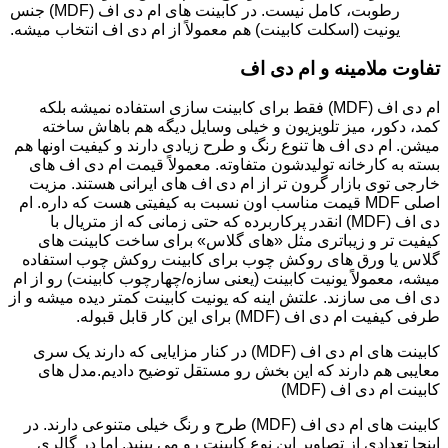
رطوبت، کامل نیست. در کابینت های ام دی اف (MDF) جنس
یونیت (اسکلت کابینت) هم معمولاً از ام دی اف انتخاب میشه.
تفاوت ملامینه و ام دی اف
ام دی اف (MDF) فقط برای کابینت سازی استفاده نمیشه بلکه
کمد، دکور، میز تلویزیون و خیلی وسایل دیگه هم باهاش ساخته
میشن. ام دی اف ها تنوع رنگ و طرح زیادی دارند و کیفیت اونها هم
بسته به کارخانه تولیدشون متفاوته. معمولاً قیمت ام دی اف های
خارجی توی بازار گرون تر از ام دی اف های ایرانی هستند. مزیت
اصلی MDF قیمت مناسب اون نسبت به کیفیتی هست که داره. ام
دی اف (MDF) انقدر پرکاربرده که حتی زمانی که از متریال با
کیفیت تر و زیباتری مثل «های گلاس» برای ساخت کابینت های
گلاس یا ورق های روکش چوب برای کابینت روکش چوب استفاده
میشه، معمولاً یونیت کابینت (یعنی سازه/چهارچوب کابینت) رو از ام
دی اف می سازند. علتش اینه که یونیت کابینت کمتر دیده میشه و از
طرفی کیفیت ام دی اف (MDF) برای این کار قابل قبوله.
کابینت های ام دی اف (MDF) در کنار مزایایی که دارند یک سری
معایبی هم دارند که این بخش رو مستقل توضیح دادیم.مدل های
کابینت ام دی اف (MDF)
کابینت های ام دی اف (MDF) طرح و رنگ خیلی متنوعی دارند. در
اینجا تعدادی از تصاویر این نوع کابینت رو می بینید. اما در گالری