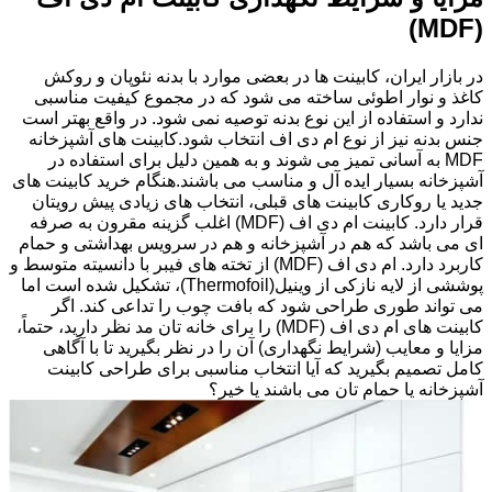
(MDF)
در بازار ایران، کابینت ها در بعضی موارد با بدنه نئوپان و روکش
کاغذ و نوار اطوئی ساخته می شود که در مجموع کیفیت مناسبی
ندارد و استفاده از این نوع بدنه توصیه نمی شود. در واقع بهتر است
جنس بدنه نیز از نوع ام دی اف انتخاب شود.کابینت های آشپزخانه
MDF به آسانی تمیز می شوند و به همین دلیل برای استفاده در
آشپزخانه بسیار ایده آل و مناسب می باشند.هنگام خرید کابینت های
جدید یا روکاری کابینت های قبلی، انتخاب های زیادی پیش رویتان
قرار دارد. کابینت ام دی اف (MDF) اغلب گزینه مقرون به صرفه
ای می باشد که هم در آشپزخانه و هم در سرویس بهداشتی و حمام
کاربرد دارد. ام دی اف (MDF) از تخته های فیبر با دانسیته متوسط و
پوششی از لایه نازکی از وینیل(Thermofoil)، تشکیل شده است اما
می تواند طوری طراحی شود که بافت چوب را تداعی کند. اگر
کابینت های ام دی اف (MDF) را برای خانه تان مد نظر دارید، حتماً،
مزایا و معایب (شرایط نگهداری) آن را در نظر بگیرید تا با آگاهی
کامل تصمیم بگیرید که آیا انتخاب مناسبی برای طراحی کابینت
آشپزخانه یا حمام تان می باشند یا خیر؟