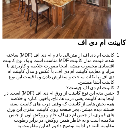
کابینت ام دی اف
کابینت ام دی اف از متریالی با نام ام دی اف (MDF) ساخته
شده. قیمت مدل کابینت MDF مناسب است و یک نوع کابینت
اقتصادی محسوب میشه. اینجا بصورت خلاصه و کاربردی با
مزایا و معایب کابینت ام دی اف، با عکس و مدل کابینت ام
دی اف، با نکات ساخت و سفارش دادن و با قیمت این نوع
کابینت آشنا میشین.
کابینت ام دی اف چیست؟
جنس بدنه این نوع کابینت از ورق ام دی اف (MDF) است. در
اینجا بدنه کابینت یعنی درب ها، تاج، پاخور، کناره و خلاصه
همه بخش هایی از کابینت که وقتی درب های کابینت بسته
هستند دیده میشن، بجز صفحه روی کابینت. مغزیِ این ورق
های فیبری، از جنس ام دی اف خام و روکش اون از جنس
ملامینه است و به خاطر همین روکش، در برابر رطوبت
مقاومه البته در ادامه توضیح دادیم که این مقاومت به