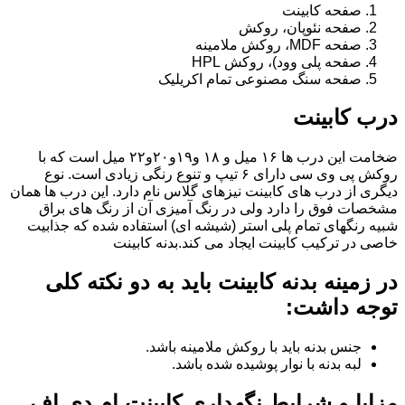
صفحه کابینت
صفحه نئوپان، روکش
صفحه MDF، روکش ملامینه
صفحه پلی وود)، روکش HPL
صفحه سنگ مصنوعی تمام اکریلیک
درب کابینت
ضخامت این درب ها ۱۶ میل و ۱۸ و١٩و٢٠و٢٢ میل است که با
روکش پی وی سی دارای ۶ تیپ و تنوع رنگی زیادی است. نوع
دیگری از درب های کابینت نیزهای گلاس نام دارد. این درب ها همان
مشخصات فوق را دارد ولی در رنگ آمیزی آن از رنگ های براق
شبیه رنگهای تمام پلی استر (شیشه ای) استفاده شده که جذابیت
خاصی در ترکیب کابینت ایجاد می کند.بدنه کابینت
در زمینه بدنه کابینت باید به دو نکته کلی
توجه داشت:
جنس بدنه باید با روکش ملامینه باشد.
لبه بدنه با نوار پوشیده شده باشد.
مزایا و شرایط نگهداری کابینت ام دی اف