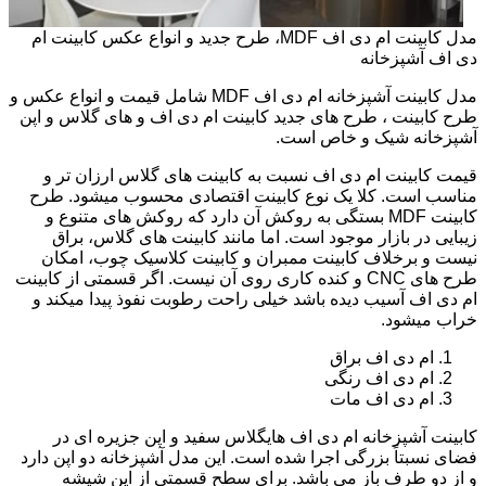
مدل کابینت ام دی اف MDF، طرح جدید و انواع عکس کابینت ام
دی اف آشپزخانه
مدل کابینت آشپزخانه ام دی اف MDF شامل قیمت و انواع عکس و
طرح کابینت ، طرح های جدید کابینت ام دی اف و های گلاس و اپن
آشپزخانه شیک و خاص است.
قیمت کابینت ام دی اف نسبت به کابینت های گلاس ارزان تر و
مناسب است. کلا یک نوع کابینت اقتصادی محسوب میشود. طرح
کابینت MDF بستگی به روکش آن دارد که روکش های متنوع و
زیبایی در بازار موجود است. اما مانند کابینت های گلاس، براق
نیست و برخلاف کابینت ممبران و کابینت کلاسیک چوب، امکان
طرح های CNC و کنده کاری روی آن نیست. اگر قسمتی از کابینت
ام دی اف آسیب دیده باشد خیلی راحت رطوبت نفوذ پیدا میکند و
خراب میشود.
ام دی اف براق
ام دی اف رنگی
ام دی اف مات
کابینت آشپزخانه ام دی اف هایگلاس سفید و اپن جزیره ای در
فضای نسبتاً بزرگی اجرا شده است. این مدل آشپزخانه دو اپن دارد
و از دو طرف باز می باشد. برای سطح قسمتی از اپن شیشه