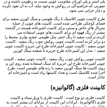
پلی استر و پلی اورتان مقاومت خوبی نسبت به رطوبت داشته و در
صورتی که خراشیدگی در روکش به وجود نیاید، آب به آن نفوذ نکرده
و دچار خرابی نمی شود.
طرح کابینت چوبی کلاسیک با رنگ طوسی و سنگ کورین سفید برای
فضای کوچکی طراحی شده است. کابینت های چوبی از جمله
متریال های خاص و سنتی برای کابینت آشپزخانه هستند.در گذشته
بیشتر از رنگ قهوه ای برای کابینت های چوبی استفاده می
کردند.ترکیب سفید با رنگ خنثی مثل طوسی چشم نوازی محیط را
دو برابر کرده است.کابینت چوبی روکش چوب رنگ سفید - کابینت
چوبی سفید - کابینت چوبی آشپزخانه طرح اپن جزیره کابینت چوبی
سفید – مدل اپن آشپزخانه طرح جزیره با صفحه سنگ کورین
کابینت چوبی روکش چوب رنگ سفید ، کابینت چوبی سفید ، کابینت
چوبی آشپزخانه طرح اپن جزیره که سنگ استفاده شده روی اپن و
روی کابینت ها سنگ کورین سفید با رده های طوسی است. طرح
اجرا شده کلاسیک است و تعداد کابینتها زیاد است و آشپزخانه ای
جادار است.
کابینت فلزی (گالوانیزه)
کابینت فلزی دو نوع است : کابینت فلزی با ورق سیاه و کابینت
فلزی (گالوانیزه) . ایرادات این کابینت از مزایای آن بیشتر است به
خاطر همین امروزه استفاده نمیشود. از نظر قیمتی تقریبا ارزان