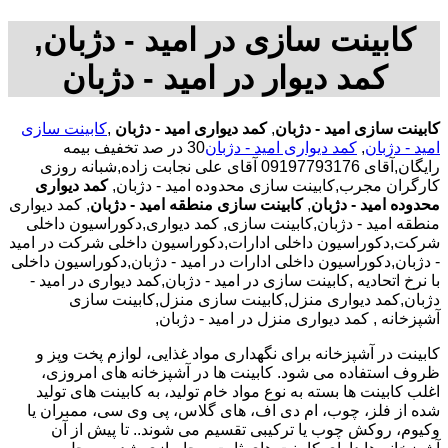
کابینت سازی در امید - دژبان,
کمد دیوار در امید - دژبان
کابینت سازی امید - دژبان
,
کمد دیواری امید - دژبان
,
کابینت سازی
امید - دژبان
,
کمد دیواری امید - دژبان
30 در صد تخفیف بیمه
رایگان,آقای 09197793176 آقای علی نجابت زاده,شبانه روزی
کارگران مجرب,کابینت سازی محدوده امید - دژبان,
کمد دیواری
محدوده امید - دژبان
,
کابینت سازی منطقه امید - دژبان
, کمد دیواری
منطقه امید - دژبان,کابینت سازی, کمد دیواری,دکوراسیون داخلی
شرکت,دکوراسیون داخلی ادارات,دکوراسیون داخلی شرکت در امید
- دژبان,دکوراسیون داخلی ادارات در امید - دژبان,دکوراسیون داخلی
با نرخ اتحادیه ,کابینت سازی در امید - دژبان,کمد دیواری در امید -
دژبان,کمد دیواری منزل,کابینت سازی منزل,کابینت سازی
آشپزخانه , کمد دیواری منزل در امید - دژبان,
کابینت در آشپزخانه برای نگهداری مواد غذایی، لوازم پخت وپز و
ظروف استفاده می شود. کابینت ها در آشپزخانه های امروزی،
اغلب کابینت ها بسته به نوع مواد خام تولید، به کابینت های تولید
شده از فلز، چوب، ام دی اف، های گلاس، پی وی سی، ممبران یا
وکیوم، روکش چوب یا ترکیبی تقسیم می شوند.. تا پیش از آن