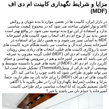
مزایا و شرایط نگهداری کابینت ام دی اف
(MDF)
در بازار ایران، کابینت ها در بعضی موارد با بدنه نئوپان و روکش
کاغذ و نوار اطوئی ساخته می شود که در مجموع کیفیت مناسبی
ندارد و استفاده از این نوع بدنه توصیه نمی شود. در واقع بهتر است
جنس بدنه نیز از نوع ام دی اف انتخاب شود.کابینت های آشپزخانه
MDF به آسانی تمیز می شوند و به همین دلیل برای استفاده در
آشپزخانه بسیار ایده آل و مناسب می باشند.هنگام خرید کابینت های
جدید یا روکاری کابینت های قبلی، انتخاب های زیادی پیش رویتان
قرار دارد. کابینت ام دی اف (MDF) اغلب گزینه مقرون به صرفه
ای می باشد که هم در آشپزخانه و هم در سرویس بهداشتی و حمام
کاربرد دارد. ام دی اف (MDF) از تخته های فیبر با دانسیته متوسط و
پوششی از لایه نازکی از وینیل(Thermofoil)، تشکیل شده است اما
می تواند طوری طراحی شود که بافت چوب را تداعی کند. اگر
کابینت های ام دی اف (MDF) را برای خانه تان مد نظر دارید، حتماً،
مزایا و معایب (شرایط نگهداری) آن را در نظر بگیرید تا با آگاهی
کامل تصمیم بگیرید که آیا انتخاب مناسبی برای طراحی کابینت
آشپزخانه یا حمام تان می باشند یا خیر؟