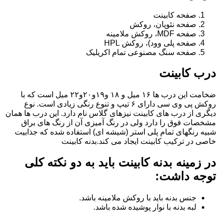
صفحه کابینت
صفحه نئوپان، روکش
صفحه MDF، روکش ملامینه
صفحه پلی وود)، روکش HPL
صفحه سنگ مصنوعی تمام اکریلیک
درب کابینت
ضخامت این درب ها ۱۶ میل و ۱۸ و١٩و٢٠و٢٢ میل است که با
روکش پی وی سی دارای ۶ تیپ و تنوع رنگی زیادی است. نوع
دیگری از درب های کابینت نیزهای گلاس نام دارد. این درب ها همان
مشخصات فوق را دارد ولی در رنگ آمیزی آن از رنگ های براق
شبیه رنگهای تمام پلی استر (شیشه ای) استفاده شده که جذابیت
خاصی در ترکیب کابینت ایجاد می کند.بدنه کابینت
در زمینه بدنه کابینت باید به دو نکته کلی
توجه داشت:
جنس بدنه باید با روکش ملامینه باشد.
لبه بدنه با نوار پوشیده شده باشد.