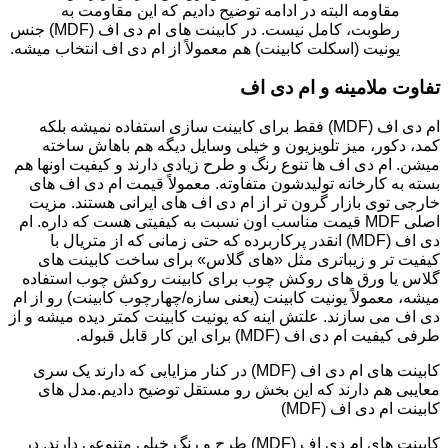
مقاومه البته در ادامه توضیح دادیم که این مقاومت به
رطوبت، کامل نیست. در کابینت های ام دی اف (MDF) جنس
یونیت (اسکلت کابینت) هم معمولاً از ام دی اف انتخاب میشه.
تفاوت ملامینه و ام دی اف
ام دی اف (MDF) فقط برای کابینت سازی استفاده نمیشه بلکه
کمد، دکور، میز تلویزیون و خیلی وسایل دیگه هم باهاش ساخته
میشن. ام دی اف ها تنوع رنگ و طرح زیادی دارند و کیفیت اونها هم
بسته به کارخانه تولیدشون متفاوته. معمولاً قیمت ام دی اف های
خارجی توی بازار گرون تر از ام دی اف های ایرانی هستند. مزیت
اصلی MDF قیمت مناسب اون نسبت به کیفیتی هست که داره. ام
دی اف (MDF) انقدر پرکاربرده که حتی زمانی که از متریال با
کیفیت تر و زیباتری مثل «های گلاس» برای ساخت کابینت های
گلاس یا ورق های روکش چوب برای کابینت روکش چوب استفاده
میشه، معمولاً یونیت کابینت (یعنی سازه/چهارچوب کابینت) رو از ام
دی اف می سازند. علتش اینه که یونیت کابینت کمتر دیده میشه و از
طرفی کیفیت ام دی اف (MDF) برای این کار قابل قبوله.
کابینت های ام دی اف (MDF) در کنار مزایایی که دارند یک سری
معایبی هم دارند که این بخش رو مستقل توضیح دادیم.مدل های
کابینت ام دی اف (MDF)
کابینت های ام دی اف (MDF) طرح و رنگ خیلی متنوعی دارند. در