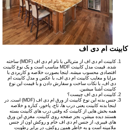
کابینت ام دی اف
کابینت ام دی اف از متریالی با نام ام دی اف (MDF) ساخته
شده. قیمت مدل کابینت MDF مناسب است و یک نوع کابینت
اقتصادی محسوب میشه. اینجا بصورت خلاصه و کاربردی با
مزایا و معایب کابینت ام دی اف، با عکس و مدل کابینت ام
دی اف، با نکات ساخت و سفارش دادن و با قیمت این نوع
کابینت آشنا میشین.
کابینت ام دی اف چیست؟
جنس بدنه این نوع کابینت از ورق ام دی اف (MDF) است. در
اینجا بدنه کابینت یعنی درب ها، تاج، پاخور، کناره و خلاصه
همه بخش هایی از کابینت که وقتی درب های کابینت بسته
هستند دیده میشن، بجز صفحه روی کابینت. مغزیِ این ورق
های فیبری، از جنس ام دی اف خام و روکش اون از جنس
ملامینه است و به خاطر همین روکش، در برابر رطوبت