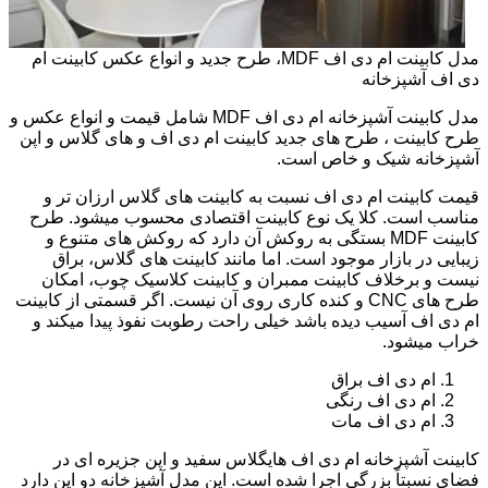
مدل کابینت ام دی اف MDF، طرح جدید و انواع عکس کابینت ام
دی اف آشپزخانه
مدل کابینت آشپزخانه ام دی اف MDF شامل قیمت و انواع عکس و
طرح کابینت ، طرح های جدید کابینت ام دی اف و های گلاس و اپن
آشپزخانه شیک و خاص است.
قیمت کابینت ام دی اف نسبت به کابینت های گلاس ارزان تر و
مناسب است. کلا یک نوع کابینت اقتصادی محسوب میشود. طرح
کابینت MDF بستگی به روکش آن دارد که روکش های متنوع و
زیبایی در بازار موجود است. اما مانند کابینت های گلاس، براق
نیست و برخلاف کابینت ممبران و کابینت کلاسیک چوب، امکان
طرح های CNC و کنده کاری روی آن نیست. اگر قسمتی از کابینت
ام دی اف آسیب دیده باشد خیلی راحت رطوبت نفوذ پیدا میکند و
خراب میشود.
ام دی اف براق
ام دی اف رنگی
ام دی اف مات
کابینت آشپزخانه ام دی اف هایگلاس سفید و اپن جزیره ای در
فضای نسبتاً بزرگی اجرا شده است. این مدل آشپزخانه دو اپن دارد