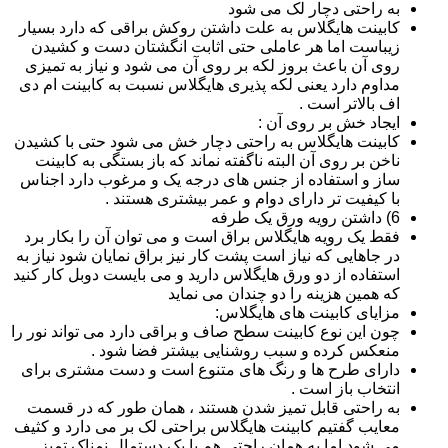
به راحتی دچار لک می شود
کابینت هایگلاس به علت داشتن روکش براقی که دارد بسیار
زیباست اما هر عاملی حتی اثابت انگشتان دست و کشیدن
روی آن باعث بروز لکه بر روی آن می شود و نیاز به تمیزی
مداوم دارد یعنی لکه پذیری هایگلاس نسبت به کابینت ام دی
اف بالاتر است .
ایجاد خش بر روی آن :
کابینت هایگلاس به راحتی دچار خش می شود حتی با کشیدن
ناخن بر روی آن البته ناگفته نماند که باز بستگی به کابینت
ساز و استفاده از جنس های درجه یک و مرغوب دارد اجناس
با کیفیت تر دارای دوام و عمر بیشتری هستند .
6) داشتن رویه ورق یک طرفه
فقط یک رویه هایگلاس براق است و می توان آن را بکار برد
در جاهایی که نیاز است پشت کار نیز براق نمایان شود نیاز به
استفاده از دو ورق هایگلاس دارید و می بایست دوبل کار کنید
که همین هزینه را دو چندان می نماید
مزایای کابینت های هایگلاس:
چون این نوع کابینت سطح صاف و براقی دارد می تواند نور را
منعکس کرده و سبب روشنایی بیشتر فضا شود .
دارای طرح ها و رنگ های متنوع است و دست مشتری برای
انتخاب باز است .
به راحتی قابل تمیز شدن هستند ، همان طور که در قسمت
معایب گفتیم کابینت هایگلاس براحتی لک بر می دارد و کثیف
می شود اما به همان راحتی هم با یک دستمال نمناک تمیز