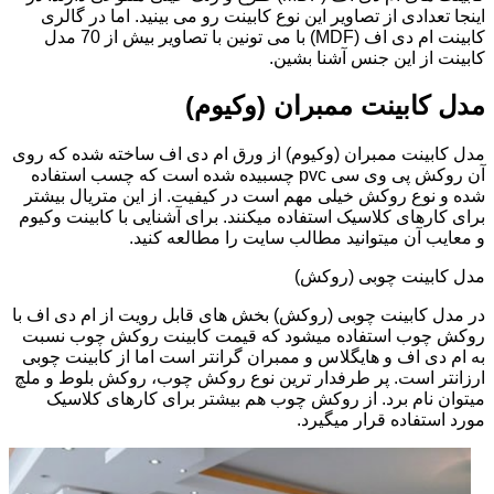
اینجا تعدادی از تصاویر این نوع کابینت رو می بینید. اما در گالری
کابینت ام دی اف (MDF) با می تونین با تصاویر بیش از 70 مدل
کابینت از این جنس آشنا بشین.
مدل کابینت ممبران (وکیوم)
مدل کابینت ممبران (وکیوم) از ورق ام دی اف ساخته شده که روی
آن روکش پی وی سی pvc چسبیده شده است که چسب استفاده
شده و نوع روکش خیلی مهم است در کیفیت. از این متریال بیشتر
برای کارهای کلاسیک استفاده میکنند. برای آشنایی با کابینت وکیوم
و معایب آن میتوانید مطالب سایت را مطالعه کنید.
مدل کابینت چوبی (روکش)
در مدل کابینت چوبی (روکش) بخش های قابل رویت از ام دی اف با
روکش چوب استفاده میشود که قیمت کابینت روکش چوب نسبت
به ام دی اف و هایگلاس و ممبران گرانتر است اما از کابینت چوبی
ارزانتر است. پر طرفدار ترین نوع روکش چوب، روکش بلوط و ملچ
میتوان نام برد. از روکش چوب هم بیشتر برای کارهای کلاسیک
مورد استفاده قرار میگیرد.