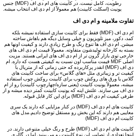
رطوبت، کامل نیست. در کابینت های ام دی اف (MDF) جنس
یونیت (اسکلت کابینت) هم معمولاً از ام دی اف انتخاب میشه.
تفاوت ملامینه و ام دی اف
ام دی اف (MDF) فقط برای کابینت سازی استفاده نمیشه بلکه
کمد، دکور، میز تلویزیون و خیلی وسایل دیگه هم باهاش ساخته
میشن. ام دی اف ها تنوع رنگ و طرح زیادی دارند و کیفیت اونها هم
بسته به کارخانه تولیدشون متفاوته. معمولاً قیمت ام دی اف های
خارجی توی بازار گرون تر از ام دی اف های ایرانی هستند. مزیت
اصلی MDF قیمت مناسب اون نسبت به کیفیتی هست که داره. ام
دی اف (MDF) انقدر پرکاربرده که حتی زمانی که از متریال با
کیفیت تر و زیباتری مثل «های گلاس» برای ساخت کابینت های
گلاس یا ورق های روکش چوب برای کابینت روکش چوب استفاده
میشه، معمولاً یونیت کابینت (یعنی سازه/چهارچوب کابینت) رو از ام
دی اف می سازند. علتش اینه که یونیت کابینت کمتر دیده میشه و از
طرفی کیفیت ام دی اف (MDF) برای این کار قابل قبوله.
کابینت های ام دی اف (MDF) در کنار مزایایی که دارند یک سری
معایبی هم دارند که این بخش رو مستقل توضیح دادیم.مدل های
کابینت ام دی اف (MDF)
کابینت های ام دی اف (MDF) طرح و رنگ خیلی متنوعی دارند. در
اینجا تعدادی از تصاویر این نوع کابینت رو می بینید. اما در گالری