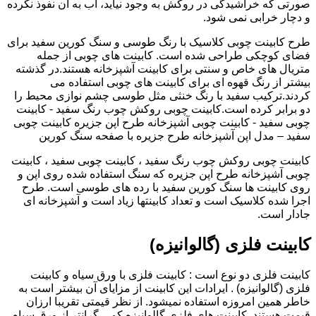
صورتی که خراشیدگی در روکش به وجود نیاید، آب به آن نفوذ نکرده
و دچار خرابی نمی شود.
طرح کابینت چوبی کلاسیک با رنگ طوسی و سنگ کورین سفید برای
فضای کوچکی طراحی شده است. کابینت های چوبی از جمله
متریال های خاص و سنتی برای کابینت آشپزخانه هستند.در گذشته
بیشتر از رنگ قهوه ای برای کابینت های چوبی استفاده می
کردند.ترکیب سفید با رنگ خنثی مثل طوسی چشم نوازی محیط را
دو برابر کرده است.کابینت چوبی روکش چوب رنگ سفید - کابینت
چوبی سفید - کابینت چوبی آشپزخانه طرح اپن جزیره کابینت چوبی
سفید – مدل اپن آشپزخانه طرح جزیره با صفحه سنگ کورین
کابینت چوبی روکش چوب رنگ سفید ، کابینت چوبی سفید ، کابینت
چوبی آشپزخانه طرح اپن جزیره که سنگ استفاده شده روی اپن و
روی کابینت ها سنگ کورین سفید با رده های طوسی است. طرح
اجرا شده کلاسیک است و تعداد کابینتها زیاد است و آشپزخانه ای
جادار است.
کابینت فلزی (گالوانیزه)
کابینت فلزی دو نوع است : کابینت فلزی با ورق سیاه و کابینت
فلزی (گالوانیزه) . ایرادات این کابینت از مزایای آن بیشتر است به
خاطر همین امروزه استفاده نمیشود. از نظر قیمتی تقریبا ارزان
قیمت هستند. کابینت های فلزی گالوانیزه کمی گرانتر از ورق سیاه