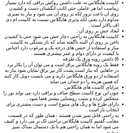
کابینت هایگلاس به علت داشتن روکش براقی که دارد بسیار
زیباست اما هر عاملی حتی اثابت انگشتان دست و کشیدن
روی آن باعث بروز لکه بر روی آن می شود و نیاز به تمیزی
مداوم دارد یعنی لکه پذیری هایگلاس نسبت به کابینت ام دی
اف بالاتر است .
ایجاد خش بر روی آن :
کابینت هایگلاس به راحتی دچار خش می شود حتی با کشیدن
ناخن بر روی آن البته ناگفته نماند که باز بستگی به کابینت
ساز و استفاده از جنس های درجه یک و مرغوب دارد اجناس
با کیفیت تر دارای دوام و عمر بیشتری هستند .
6) داشتن رویه ورق یک طرفه
فقط یک رویه هایگلاس براق است و می توان آن را بکار برد
در جاهایی که نیاز است پشت کار نیز براق نمایان شود نیاز به
استفاده از دو ورق هایگلاس دارید و می بایست دوبل کار کنید
که همین هزینه را دو چندان می نماید
مزایای کابینت های هایگلاس:
چون این نوع کابینت سطح صاف و براقی دارد می تواند نور را
منعکس کرده و سبب روشنایی بیشتر فضا شود .
دارای طرح ها و رنگ های متنوع است و دست مشتری برای
انتخاب باز است .
به راحتی قابل تمیز شدن هستند ، همان طور که در قسمت
معایب گفتیم کابینت هایگلاس براحتی لک بر می دارد و کثیف
می شود اما به همان راحتی هم با یک دستمال نمناک تمیز
میشود