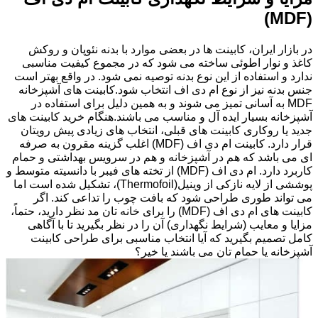
(MDF)
در بازار ایران، کابینت ها در بعضی موارد با بدنه نئوپان و روکش
کاغذ و نوار اطوئی ساخته می شود که در مجموع کیفیت مناسبی
ندارد و استفاده از این نوع بدنه توصیه نمی شود. در واقع بهتر است
جنس بدنه نیز از نوع ام دی اف انتخاب شود.کابینت های آشپزخانه
MDF به آسانی تمیز می شوند و به همین دلیل برای استفاده در
آشپزخانه بسیار ایده آل و مناسب می باشند.هنگام خرید کابینت های
جدید یا روکاری کابینت های قبلی، انتخاب های زیادی پیش رویتان
قرار دارد. کابینت ام دی اف (MDF) اغلب گزینه مقرون به صرفه
ای می باشد که هم در آشپزخانه و هم در سرویس بهداشتی و حمام
کاربرد دارد. ام دی اف (MDF) از تخته های فیبر با دانسیته متوسط و
پوششی از لایه نازکی از وینیل(Thermofoil)، تشکیل شده است اما
می تواند طوری طراحی شود که بافت چوب را تداعی کند. اگر
کابینت های ام دی اف (MDF) را برای خانه تان مد نظر دارید، حتماً،
مزایا و معایب (شرایط نگهداری) آن را در نظر بگیرید تا با آگاهی
کامل تصمیم بگیرید که آیا انتخاب مناسبی برای طراحی کابینت
آشپزخانه یا حمام تان می باشند یا خیر؟