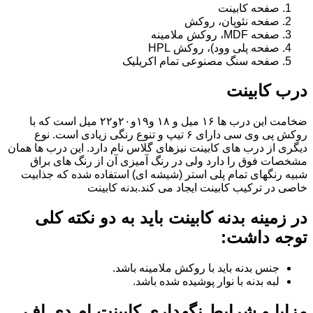
صفحه کابینت
صفحه نئوپان، روکش
صفحه MDF، روکش ملامینه
صفحه پلی وود)، روکش HPL
صفحه سنگ مصنوعی تمام اکریلیک
درب کابینت
ضخامت این درب ها ۱۶ میل و ۱۸ و١٩و٢٠و٢٢ میل است که با
روکش پی وی سی دارای ۶ تیپ و تنوع رنگی زیادی است. نوع
دیگری از درب های کابینت نیزهای گلاس نام دارد. این درب ها همان
مشخصات فوق را دارد ولی در رنگ آمیزی آن از رنگ های براق
شبیه رنگهای تمام پلی استر (شیشه ای) استفاده شده که جذابیت
خاصی در ترکیب کابینت ایجاد می کند.بدنه کابینت
در زمینه بدنه کابینت باید به دو نکته کلی
توجه داشت:
جنس بدنه باید با روکش ملامینه باشد.
لبه بدنه با نوار پوشیده شده باشد.
مزایا و شرایط نگهداری کابینت ام دی اف