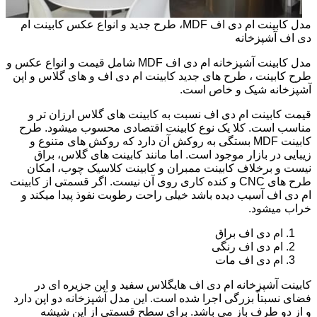
مدل کابینت ام دی اف MDF، طرح جدید و انواع عکس کابینت ام
دی اف آشپزخانه
مدل کابینت آشپزخانه ام دی اف MDF شامل قیمت و انواع عکس و
طرح کابینت ، طرح های جدید کابینت ام دی اف و های گلاس و اپن
آشپزخانه شیک و خاص است.
قیمت کابینت ام دی اف نسبت به کابینت های گلاس ارزان تر و
مناسب است. کلا یک نوع کابینت اقتصادی محسوب میشود. طرح
کابینت MDF بستگی به روکش آن دارد که روکش های متنوع و
زیبایی در بازار موجود است. اما مانند کابینت های گلاس، براق
نیست و برخلاف کابینت ممبران و کابینت کلاسیک چوب، امکان
طرح های CNC و کنده کاری روی آن نیست. اگر قسمتی از کابینت
ام دی اف آسیب دیده باشد خیلی راحت رطوبت نفوذ پیدا میکند و
خراب میشود.
ام دی اف براق
ام دی اف رنگی
ام دی اف مات
کابینت آشپزخانه ام دی اف هایگلاس سفید و اپن جزیره ای در
فضای نسبتاً بزرگی اجرا شده است. این مدل آشپزخانه دو اپن دارد
و از دو طرف باز می باشد. برای سطح قسمتی از اپن شیشه