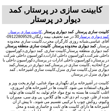
کابینت سازی در پرستار, کمد
دیوار در پرستار
کابینت سازی پرستار
,
کمد دیواری پرستار
,
کابینت سازی پرستار
,
کمد دیواری پرستار
30 در صد تخفیف بیمه رایگان,09122809529-
آقای عباسی,شبانه روزی کارگران مجرب,کابینت سازی محدوده
پرستار,
کمد دیواری محدوده پرستار
,
کابینت سازی منطقه پرستار
,
کمد دیواری منطقه پرستار,کابینت سازی, کمد دیواری,دکوراسیون
داخلی شرکت,دکوراسیون داخلی ادارات,دکوراسیون داخلی شرکت
در پرستار,دکوراسیون داخلی ادارات در پرستار,دکوراسیون داخلی با
نرخ اتحادیه ,کابینت سازی در پرستار,کمد دیواری در پرستار,کمد
دیواری منزل,کابینت سازی منزل,کابینت سازی آشپزخانه , کمد
دیواری منزل در پرستار,
کابینت در آشپزخانه برای نگهداری مواد غذایی، لوازم پخت وپز و
ظروف استفاده می شود. کابینت ها در آشپزخانه های امروزی،
اغلب کابینت ها بسته به نوع مواد خام تولید، به کابینت های تولید
شده از فلز، چوب، ام دی اف، های گلاس، پی وی سی، ممبران یا
وکیوم، روکش چوب یا ترکیبی تقسیم می شوند.. تا پیش از آن
آشپزخانه ها دارای کابینت های ثابت و جاسازی شده و محل