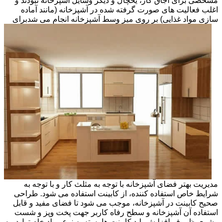
مشخصی برای اجاق گاز، یخچال و دیگر وسایل آشپزخانه نبودند و
اغلب فعالیت های صورت گرفته شده در آشپزخانه (مانند آماده
سازی مواد غذایی) بر روی میز وسط آشپزخانه انجام می شد
برای
مدیریت بهتر فضای آشپزخانه با توجه به مثلث کار و با توجه به
شرایط خاص استفاده کننده، از کابینت استفاده می شود. طراحی
صحیح کابینت در آشپزخانه، موجب می شود تا فضای مفید و قابل
استفاده آن آشپزخانه و سطح رفاه کاربر جهت پخت وپز و شست
وشوی ظروف افزایش یابد.کابینت ها بسته به نوع مواد خام تولید، به