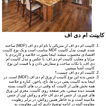
کابینت ام دی اف
کابینت ام دی اف از متریالی با نام ام دی اف (MDF) ساخته
شده. قیمت مدل کابینت MDF مناسب است و یک نوع کابینت
اقتصادی محسوب میشه. اینجا بصورت خلاصه و کاربردی با
مزایا و معایب کابینت ام دی اف، با عکس و مدل کابینت ام
دی اف، با نکات ساخت و سفارش دادن و با قیمت این نوع
کابینت آشنا میشین.
کابینت ام دی اف چیست؟
جنس بدنه این نوع کابینت از ورق ام دی اف (MDF) است. در
اینجا بدنه کابینت یعنی درب ها، تاج، پاخور، کناره و خلاصه
همه بخش هایی از کابینت که وقتی درب های کابینت بسته
هستند دیده میشن، بجز صفحه روی کابینت. مغزیِ این ورق
های فیبری، از جنس ام دی اف خام و روکش اون از جنس
ملامینه است و به خاطر همین روکش، در برابر رطوبت
مقاومه البته در ادامه توضیح دادیم که این مقاومت به