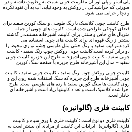
پلی استر و پلی اورتان مقاومت خوبی نسبت به رطوبت داشته و در
صورتی که خراشیدگی در روکش به وجود نیاید، آب به آن نفوذ نکرده
و دچار خرابی نمی شود.
طرح کابینت چوبی کلاسیک با رنگ طوسی و سنگ کورین سفید برای
فضای کوچکی طراحی شده است. کابینت های چوبی از جمله
متریال های خاص و سنتی برای کابینت آشپزخانه هستند.در گذشته
بیشتر از رنگ قهوه ای برای کابینت های چوبی استفاده می
کردند.ترکیب سفید با رنگ خنثی مثل طوسی چشم نوازی محیط را
دو برابر کرده است.کابینت چوبی روکش چوب رنگ سفید - کابینت
چوبی سفید - کابینت چوبی آشپزخانه طرح اپن جزیره کابینت چوبی
سفید – مدل اپن آشپزخانه طرح جزیره با صفحه سنگ کورین
کابینت چوبی روکش چوب رنگ سفید ، کابینت چوبی سفید ، کابینت
چوبی آشپزخانه طرح اپن جزیره که سنگ استفاده شده روی اپن و
روی کابینت ها سنگ کورین سفید با رده های طوسی است. طرح
اجرا شده کلاسیک است و تعداد کابینتها زیاد است و آشپزخانه ای
جادار است.
کابینت فلزی (گالوانیزه)
کابینت فلزی دو نوع است : کابینت فلزی با ورق سیاه و کابینت
فلزی (گالوانیزه) . ایرادات این کابینت از مزایای آن بیشتر است به
خاطر همین امروزه استفاده نمیشود. از نظر قیمتی تقریبا ارزان