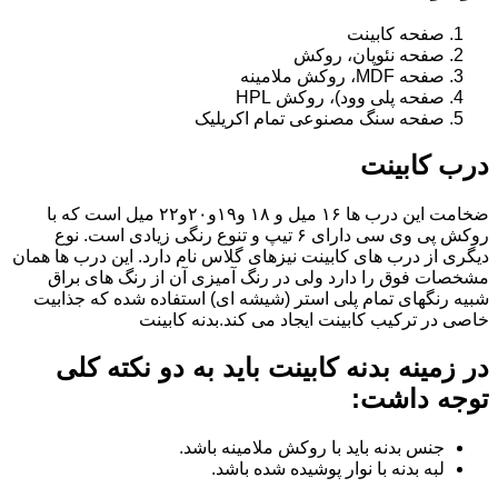
صفحه کابینت
صفحه نئوپان، روکش
صفحه MDF، روکش ملامینه
صفحه پلی وود)، روکش HPL
صفحه سنگ مصنوعی تمام اکریلیک
درب کابینت
ضخامت این درب ها ۱۶ میل و ۱۸ و١٩و٢٠و٢٢ میل است که با
روکش پی وی سی دارای ۶ تیپ و تنوع رنگی زیادی است. نوع
دیگری از درب های کابینت نیزهای گلاس نام دارد. این درب ها همان
مشخصات فوق را دارد ولی در رنگ آمیزی آن از رنگ های براق
شبیه رنگهای تمام پلی استر (شیشه ای) استفاده شده که جذابیت
خاصی در ترکیب کابینت ایجاد می کند.بدنه کابینت
در زمینه بدنه کابینت باید به دو نکته کلی
توجه داشت:
جنس بدنه باید با روکش ملامینه باشد.
لبه بدنه با نوار پوشیده شده باشد.