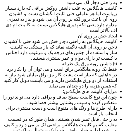
به راحتی دچار لک می شود
کابینت هایگلاس به علت داشتن روکش براقی که دارد بسیار
زیباست اما هر عاملی حتی اثابت انگشتان دست و کشیدن
روی آن باعث بروز لکه بر روی آن می شود و نیاز به تمیزی
مداوم دارد یعنی لکه پذیری هایگلاس نسبت به کابینت ام دی
اف بالاتر است .
ایجاد خش بر روی آن :
کابینت هایگلاس به راحتی دچار خش می شود حتی با کشیدن
ناخن بر روی آن البته ناگفته نماند که باز بستگی به کابینت
ساز و استفاده از جنس های درجه یک و مرغوب دارد اجناس
با کیفیت تر دارای دوام و عمر بیشتری هستند .
6) داشتن رویه ورق یک طرفه
فقط یک رویه هایگلاس براق است و می توان آن را بکار برد
در جاهایی که نیاز است پشت کار نیز براق نمایان شود نیاز به
استفاده از دو ورق هایگلاس دارید و می بایست دوبل کار کنید
که همین هزینه را دو چندان می نماید
مزایای کابینت های هایگلاس:
چون این نوع کابینت سطح صاف و براقی دارد می تواند نور را
منعکس کرده و سبب روشنایی بیشتر فضا شود .
دارای طرح ها و رنگ های متنوع است و دست مشتری برای
انتخاب باز است .
به راحتی قابل تمیز شدن هستند ، همان طور که در قسمت
معایب گفتیم کابینت هایگلاس براحتی لک بر می دارد و کثیف
می شود اما به همان راحتی هم با یک دستمال نمناک تمیز