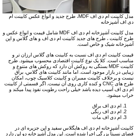
مدل کابینت ام دی اف MDF، طرح جدید و انواع عکس کابینت ام
دی اف آشپزخانه
مدل کابینت آشپزخانه ام دی اف MDF شامل قیمت و انواع عکس و
طرح کابینت ، طرح های جدید کابینت ام دی اف و های گلاس و اپن
آشپزخانه شیک و خاص است.
قیمت کابینت ام دی اف نسبت به کابینت های گلاس ارزان تر و
مناسب است. کلا یک نوع کابینت اقتصادی محسوب میشود. طرح
کابینت MDF بستگی به روکش آن دارد که روکش های متنوع و
زیبایی در بازار موجود است. اما مانند کابینت های گلاس، براق
نیست و برخلاف کابینت ممبران و کابینت کلاسیک چوب، امکان
طرح های CNC و کنده کاری روی آن نیست. اگر قسمتی از کابینت
ام دی اف آسیب دیده باشد خیلی راحت رطوبت نفوذ پیدا میکند و
خراب میشود.
ام دی اف براق
ام دی اف رنگی
ام دی اف مات
کابینت آشپزخانه ام دی اف هایگلاس سفید و اپن جزیره ای در
فضای نسبتاً بزرگی اجرا شده است. این مدل آشپزخانه دو اپن دارد