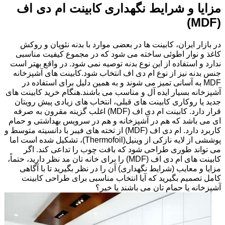
مزایا و شرایط نگهداری کابینت ام دی اف
(MDF)
در بازار ایران، کابینت ها در بعضی موارد با بدنه نئوپان و روکش
کاغذ و نوار اطوئی ساخته می شود که در مجموع کیفیت مناسبی
ندارد و استفاده از این نوع بدنه توصیه نمی شود. در واقع بهتر است
جنس بدنه نیز از نوع ام دی اف انتخاب شود.کابینت های آشپزخانه
MDF به آسانی تمیز می شوند و به همین دلیل برای استفاده در
آشپزخانه بسیار ایده آل و مناسب می باشند.هنگام خرید کابینت های
جدید یا روکاری کابینت های قبلی، انتخاب های زیادی پیش رویتان
قرار دارد. کابینت ام دی اف (MDF) اغلب گزینه مقرون به صرفه
ای می باشد که هم در آشپزخانه و هم در سرویس بهداشتی و حمام
کاربرد دارد. ام دی اف (MDF) از تخته های فیبر با دانسیته متوسط و
پوششی از لایه نازکی از وینیل(Thermofoil)، تشکیل شده است اما
می تواند طوری طراحی شود که بافت چوب را تداعی کند. اگر
کابینت های ام دی اف (MDF) را برای خانه تان مد نظر دارید، حتماً،
مزایا و معایب (شرایط نگهداری) آن را در نظر بگیرید تا با آگاهی
کامل تصمیم بگیرید که آیا انتخاب مناسبی برای طراحی کابینت
آشپزخانه یا حمام تان می باشند یا خیر؟