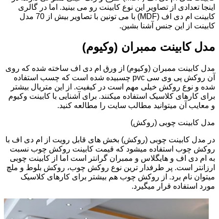
اینجا تعدادی از تصاویر این نوع کابینت رو می بینید. اما در گالری
کابینت ام دی اف (MDF) با می تونین با تصاویر بیش از 70 مدل
کابینت از این جنس آشنا بشین.
مدل کابینت ممبران (وکیوم)
مدل کابینت ممبران (وکیوم) از ورق ام دی اف ساخته شده که روی
آن روکش پی وی سی pvc چسبیده شده است که چسب استفاده
شده و نوع روکش خیلی مهم است در کیفیت. از این متریال بیشتر
برای کارهای کلاسیک استفاده میکنند. برای آشنایی با کابینت وکیوم
و معایب آن میتوانید مطالب سایت را مطالعه کنید.
مدل کابینت چوبی (روکش)
در مدل کابینت چوبی (روکش) بخش های قابل رویت از ام دی اف با
روکش چوب استفاده میشود که قیمت کابینت روکش چوب نسبت
به ام دی اف و هایگلاس و ممبران گرانتر است اما از کابینت چوبی
ارزانتر است. پر طرفدار ترین نوع روکش چوب، روکش بلوط و ملچ
میتوان نام برد. از روکش چوب هم بیشتر برای کارهای کلاسیک
مورد استفاده قرار میگیرد.