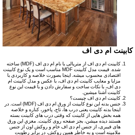
کابینت ام دی اف
کابینت ام دی اف از متریالی با نام ام دی اف (MDF) ساخته
شده. قیمت مدل کابینت MDF مناسب است و یک نوع کابینت
اقتصادی محسوب میشه. اینجا بصورت خلاصه و کاربردی با
مزایا و معایب کابینت ام دی اف، با عکس و مدل کابینت ام
دی اف، با نکات ساخت و سفارش دادن و با قیمت این نوع
کابینت آشنا میشین.
کابینت ام دی اف چیست؟
جنس بدنه این نوع کابینت از ورق ام دی اف (MDF) است. در
اینجا بدنه کابینت یعنی درب ها، تاج، پاخور، کناره و خلاصه
همه بخش هایی از کابینت که وقتی درب های کابینت بسته
هستند دیده میشن، بجز صفحه روی کابینت. مغزیِ این ورق
های فیبری، از جنس ام دی اف خام و روکش اون از جنس
ملامینه است و به خاطر همین روکش، در برابر رطوبت