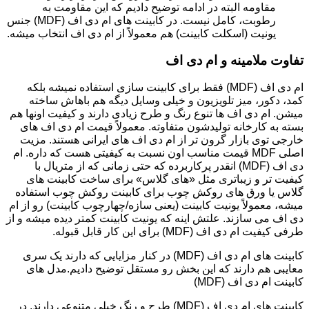
مقاومه البته در ادامه توضیح دادیم که این مقاومت به
رطوبت، کامل نیست. در کابینت های ام دی اف (MDF) جنس
یونیت (اسکلت کابینت) هم معمولاً از ام دی اف انتخاب میشه.
تفاوت ملامینه و ام دی اف
ام دی اف (MDF) فقط برای کابینت سازی استفاده نمیشه بلکه
کمد، دکور، میز تلویزیون و خیلی وسایل دیگه هم باهاش ساخته
میشن. ام دی اف ها تنوع رنگ و طرح زیادی دارند و کیفیت اونها هم
بسته به کارخانه تولیدشون متفاوته. معمولاً قیمت ام دی اف های
خارجی توی بازار گرون تر از ام دی اف های ایرانی هستند. مزیت
اصلی MDF قیمت مناسب اون نسبت به کیفیتی هست که داره. ام
دی اف (MDF) انقدر پرکاربرده که حتی زمانی که از متریال با
کیفیت تر و زیباتری مثل «های گلاس» برای ساخت کابینت های
گلاس یا ورق های روکش چوب برای کابینت روکش چوب استفاده
میشه، معمولاً یونیت کابینت (یعنی سازه/چهارچوب کابینت) رو از ام
دی اف می سازند. علتش اینه که یونیت کابینت کمتر دیده میشه و از
طرفی کیفیت ام دی اف (MDF) برای این کار قابل قبوله.
کابینت های ام دی اف (MDF) در کنار مزایایی که دارند یک سری
معایبی هم دارند که این بخش رو مستقل توضیح دادیم.مدل های
کابینت ام دی اف (MDF)
کابینت های ام دی اف (MDF) طرح و رنگ خیلی متنوعی دارند. در