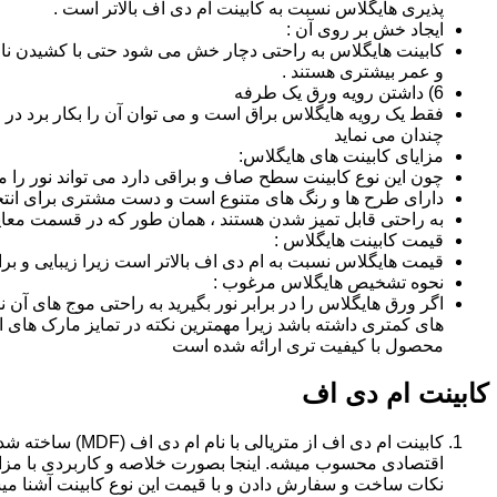
پذیری هایگلاس نسبت به کابینت ام دی اف بالاتر است .
ایجاد خش بر روی آن :
کابینت هایگلاس به راحتی دچار خش می شود حتی با کشیدن ناخن 
و عمر بیشتری هستند .
6) داشتن رویه ورق یک طرفه
فقط یک رویه هایگلاس براق است و می توان آن را بکار برد در جا
چندان می نماید
مزایای کابینت های هایگلاس:
چون این نوع کابینت سطح صاف و براقی دارد می تواند نور را
دارای طرح ها و رنگ های متنوع است و دست مشتری برای انتخ
به راحتی قابل تمیز شدن هستند ، همان طور که در قسمت معایب
قیمت کابینت هایگلاس :
قیمت هایگلاس نسبت به ام دی اف بالاتر است زیرا زیبایی و بر
نحوه تشخیص هایگلاس مرغوب :
اگر ورق هایگلاس را در برابر نور بگیرید به راحتی موج های آ
های کمتری داشته باشد زیرا مهمترین نکته در تمایز مارک ه
محصول با کیفیت تری ارائه شده است
کابینت ام دی اف
اقتصادی محسوب میشه. اینجا بصورت خلاصه و کاربردی با مزایا
نکات ساخت و سفارش دادن و با قیمت این نوع کابینت آشنا می