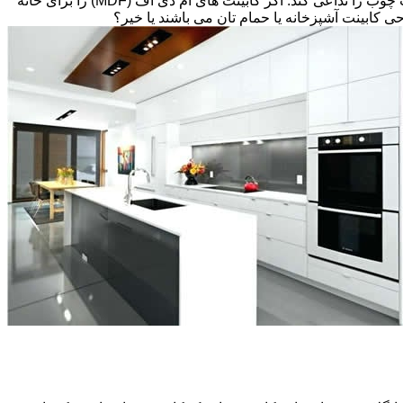
تخته های فیبر با دانسیته متوسط و پوششی از لایه نازکی از وینیل(Thermofoil)، تشکیل شده است اما می تواند طوری طراحی شود که بافت چوب را تداعی کند. اگر کابینت های ام دی اف (MDF) را برای خانه
احی کابینت آشپزخانه یا حمام تان می باشند یا خیر؟