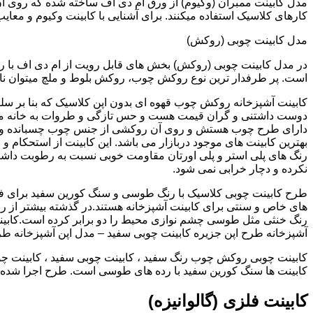
کارهای کلاسیک استفاده میکنند. برای آشنایی با کابینت وکیوم و معای
مدل کابینت چوبی (روکش)
در مدل کابینت چوبی (روکش) بخش های قابل رویت از ام دی اف با ر
است. پر طرفدار ترین نوع روکش چوب، روکش بلوط و ملچ میتوان نام 
کابینت آشپزخانه روکش چوب قهوه ای بدون اپن کلاسیک که بنا بر سل
دوست داشتنی و گران قیمت هست و حس تازگی و طروات به خانه می 
دارای طرح چوب هستش و روی آن روکشی از جنس چوب چسبانده و 
بهترین کابینت های موجود دربازار می باشد. این کابینت از استحکام 
رنگ های پلی استر و پلی اورتان مقاومت خوبی نسبت به رطوبت داشته
نکرده و دچار خرابی نمی شود.
طرح کابینت چوبی کلاسیک با رنگ طوسی و سنگ کورین سفید برای ف
های خاص و سنتی برای کابینت آشپزخانه هستند.در گذشته بیشتر از رن
رنگ خنثی مثل طوسی چشم نوازی محیط را دو برابر کرده است.کابین
آشپزخانه طرح اپن جزیره کابینت چوبی سفید – مدل اپن آشپزخانه ط
کابینت چوبی روکش چوب رنگ سفید ، کابینت چوبی سفید ، کابینت چو
کابینت ها سنگ کورین سفید با رده های طوسی است. طرح اجرا شده کل
کابینت فلزی (گالوانیزه)