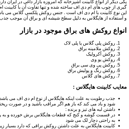
یکی دیگر از انواع کابینت آشپزخانه که امروزه بازار داغی در ایران د
گیری از چوب های ام دی اف ساخته شده و تنها تفاوت آن با کابینت
این نوع کابینت با ام دی اف است . جنس روکش پلکسی گلاس می باشد
و استفاده از هایگلاس به دلیل سطح شیشه ای و براق آن موجب جذب ن
انواع روکش های براق موجود در بازار
روکش پلی گلاس یا پلی لاک
روکش ملامینه براق
روکش آکرولیک
روکش یو وی
روکش پی وی سی براق
روکش رنگ و پولیش براق
روکش های گلاس
معایب کابینت هایگلاس :
جذب رطوبت به علت اینکه هایگلاس از نوع ام دی اف می باشد
شود و باد می کند که باز هم اگر مراقب باشید و در صورت ریختن
داشتن لبه های تیز و برنده :
در قسمت گوشه و کنج که قطعات هایگلاس برش خورده و به روش
به راحتی دچار لک می شود
کابینت هایگلاس به علت داشتن روکش براقی که دارد بسیار زیب