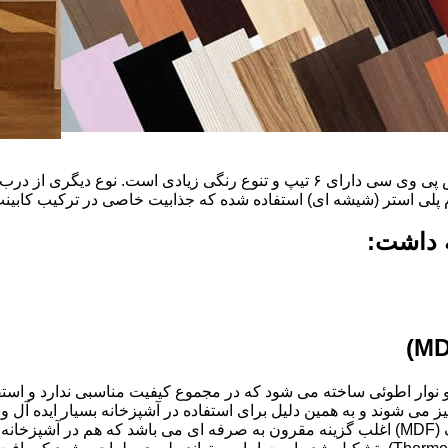
ضخامت این درب ها ۱۶ میل و ۱۸ و١٩و٢٠و٢٢ میل است که با روکش پی وی سی دارای ۶ ت
م پلی استر (شیشه ای) استفاده شده که جذابیت خاصی در ترکیب کابینت 
ه داشت:
ذ و نوار اطوئی ساخته می شود که در مجموع کیفیت مناسبی ندارد و استف
انتخاب شود.کابینت های آشپزخانه MDF به آسانی تمیز می شوند و به همین دلیل برای استفاده در آ