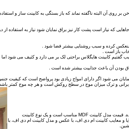
بر روی آن البته ناگفته نماند که باز بستگی به کابینت ساز و استفاد
هایی که نیاز است پشت کار نیز براق نمایان شود نیاز به استفاده از د
 منعکس کرده و سبب روشنایی بیشتر فضا شود .
اب باز است .
 گفتیم کابینت هایگلاس براحتی لک بر می دارد و کثیف می شود اما ب
اق بودن آن باعث جذابیت بیشتر شده است .
ن نمایان می شود اگر دارای امواج زیادی بود پرواضح است که کیفیت ج
ای ایرانی و ترک میزان موج در سطح روکش است و هر چه موج کمتر ب
کابینت ام دی اف از متریالی با نام ام دی اف (MDF) ساخته شده. قیمت مدل کابینت MDF مناسب است و یک نوع کابینت
 و معایب کابینت ام دی اف، با عکس و مدل کابینت ام دی اف، با
شین.