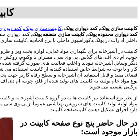
کابی
کابینت سازی پونک
,
کمد دیواری پونک
,
کابینت سازی پونک
,
کمد دیواری
کمد دیواری محدوده پونک
,
کابینت سازی منطقه پونک
, کمد دیواری م
داخلی ادارات در پونک,دکوراسیون داخلی با نرخ اتحادیه ,کابینت سازی
کابینت در آشپزخانه برای نگهداری مواد غذایی، لوازم پخت وپز و ظروف 
چوب، ام دی اف، های گلاس، پی وی سی، ممبران یا وکیوم، روکش چوب 
دیگر وسایل آشپزخانه نبودند و اغلب فعالیت های صورت گرفته شده در
کار و با توجه به شرایط خاص استفاده کننده، از کابینت استفاده می
فضای مفید و قابل استفاده آن آشپزخانه و سطح رفاه کاربر جهت پخ
نوع مواد خام تولید، به کابینت های تولید شده از فلز، چوب، ام دی 
ترکیبی تقسیم می شوند
از نظر نوع استفاده نیز کابینت ها به دو گروه کابینت آشپزخانه و 
مواد اولیه تولید کابینت های سرویس بهداشتی عموماً از پی وی سی م
دارد.اجزای تشکیل دهنده کابینتصفحه کابینت
در حال حاضر پنج نوع صفحه کابینت در
بازار موجود است: