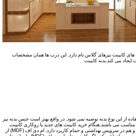
یپ و تنوع رنگی زیادی است. نوع دیگری از درب های کابینت نیزهای گلاس نام دارد. این درب ها همان مشخصات
ایجاد می کند.بدنه کابینت
اده از این نوع بدنه توصیه نمی شود. در واقع بهتر است جنس بدنه نیز
شپزخانه بسیار ایده آل و مناسب می باشند.هنگام خرید کابینت های جدید یا روکاری کابینت
های قبلی، انتخاب های زیادی پیش رویتان قرار دارد. کابینت ام دی اف (MDF) اغلب گزینه مقرون به صرفه ای می باشد که هم در آشپزخانه و هم در سرویس بهداشتی و حمام کاربرد دارد. ام دی اف (MDF) از