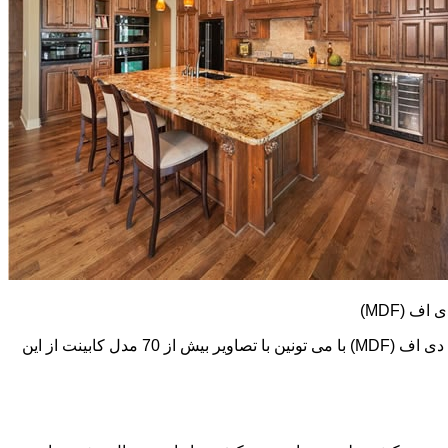
کابینت های ام دی اف (MDF) طرح و رنگ خیلی متنوعی دارند. در اینجا تعدادی از تصاویر این نوع کابینت رو می بینید. اما در گالری کابینت ام دی اف (MDF) با می تونین با تصاویر بیش از 70 مدل کابینت از این