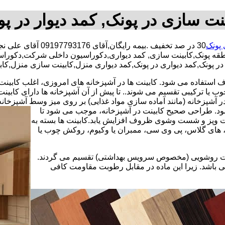
نت سازی در پونک, کمد دیوار در پ
 پونک
30 در صد تخفیف .بیمه رایگان,آقای 09197793176 آقای علی نجابت زاده,شبانه روزی کارگران مجرب,کابینت سازی محدوده پونک,
نطقه پونک,کابینت سازی, کمد دیواری,دکوراسیون داخلی شرکت,دکورا
 در پونک,کمد دیواری در پونک,کمد دیواری منزل,کابینت سازی منزل,کاب
استفاده می شود. کابینت ها در آشپزخانه های امروزی، اغلب کابینت ها 
یا ترکیبی تقسیم می شوند.. تا پیش از آن آشپزخانه ها دارای کابی
 آشپزخانه (مانند آماده سازی مواد غذایی) بر روی میز وسط آشپزخانه
 شود. طراحی صحیح کابینت در آشپزخانه، موجب می شود تا
ت وپز و شست وشوی ظروف افزایش یابد.کابینت ها بسته به
اف، های گلاس، پی وی سی، ممبران یا وکیوم، روکش چوب یا
کابینت روشویی (مخصوص سرویس بهداشتی) تقسیم می گردند.
ی باشد. زیرا این ماده در مقابل رطوبت مقاومت کافی