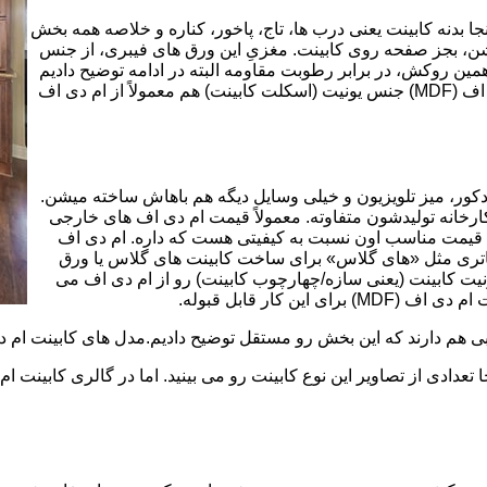
بینت از ورق ام دی اف (MDF) است. در اینجا بدنه کابینت یعنی درب ها، تاج، پاخور، کناره و خلاصه همه بخش
شن، بجز صفحه روی کابینت. مغزیِ این ورق های فیبری، از جنس
ن روکش، در برابر رطوبت مقاومه البته در ادامه توضیح دادیم
که این مقاومت به رطوبت، کامل نیست. در کابینت های ام دی اف (MDF) جنس یونیت (اسکلت کابینت) هم معمولاً از ام دی اف
ه کمد، دکور، میز تلویزیون و خیلی وسایل دیگه هم باهاش ساخته میشن.
کارخانه تولیدشون متفاوته. معمولاً قیمت ام دی اف های خارجی
توی بازار گرون تر از ام دی اف های ایرانی هستند. مزیت اصلی MDF قیمت مناسب اون نسبت به کیفیتی هست که داره. ام دی اف
 و زیباتری مثل «های گلاس» برای ساخت کابینت های گلاس یا ورق
ت کابینت (یعنی سازه/چهارچوب کابینت) رو از ام دی اف می
 کار قابل قبوله.