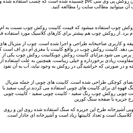
مدل کابینت ممبران (وکیوم) از ورق ام دی اف ساخته شده که روی آن روکش پی و
ب آن میتوانید مطالب سایت را مطالعه کنید.
وکش چوب استفاده میشود که قیمت کابینت روکش چوب نسبت به ام دی ا
برد. از روکش چوب هم بیشتر برای کارهای کلاسیک مورد استفاده قرا
یقه و کاربری صاحبخانه طراحی و اجرا شده است. چوب از متریال های
دهد. کابینت روکش چوب در واقع کابینت با مغزی ام دی اف است ک
پرس می شود.مزایای کابینت روکش چوبکابینت روکش چوب یکی از
و مقاومت زیادی برخورداره و خیلی زیباست. همچنین به علت استفاده از
 و در صورتی که خراشیدگی در روکش به وجود نیاید، آب به آن نفوذ
ضای کوچکی طراحی شده است. کابینت های چوبی از جمله متریال
گ قهوه ای برای کابینت های چوبی استفاده می کردند.ترکیب سفید با
ت چوبی روکش چوب رنگ سفید - کابینت چوبی سفید - کابینت چوبی
رح جزیره با صفحه سنگ کورین
بی آشپزخانه طرح اپن جزیره که سنگ استفاده شده روی اپن و روی
اسیک است و تعداد کابینتها زیاد است و آشپزخانه ای جادار است.