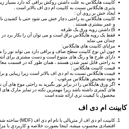
کابینت هایگلاس به علت داشتن روکش براقی که دارد بسیار زیب
پذیری هایگلاس نسبت به کابینت ام دی اف بالاتر است .
ایجاد خش بر روی آن :
کابینت هایگلاس به راحتی دچار خش می شود حتی با کشیدن ناخن 
و عمر بیشتری هستند .
6) داشتن رویه ورق یک طرفه
فقط یک رویه هایگلاس براق است و می توان آن را بکار برد در جا
چندان می نماید
مزایای کابینت های هایگلاس:
چون این نوع کابینت سطح صاف و براقی دارد می تواند نور را
دارای طرح ها و رنگ های متنوع است و دست مشتری برای انتخ
به راحتی قابل تمیز شدن هستند ، همان طور که در قسمت معایب
قیمت کابینت هایگلاس :
قیمت هایگلاس نسبت به ام دی اف بالاتر است زیرا زیبایی و بر
نحوه تشخیص هایگلاس مرغوب :
اگر ورق هایگلاس را در برابر نور بگیرید به راحتی موج های آ
های کمتری داشته باشد زیرا مهمترین نکته در تمایز مارک ه
محصول با کیفیت تری ارائه شده است
کابینت ام دی اف
اقتصادی محسوب میشه. اینجا بصورت خلاصه و کاربردی با مزایا