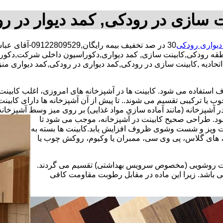
ت سازی در رودکی, کمد دیوار در ر
دیواری رودکی
30 در صد تخفیف بیمه رایگان,09122809529-آقای عباسی,شبانه روزی کارگران مجرب,کابینت سازی محدوده رودکی,
نطقه رودکی,کابینت سازی, کمد دیواری,دکوراسیون داخلی شرکت,دکور
تحادیه ,کابینت سازی در رودکی,کمد دیواری در رودکی,کمد دیواری من
استفاده می شود. کابینت ها در آشپزخانه های امروزی، اغلب کابینت ها 
یا ترکیبی تقسیم می شوند.. تا پیش از آن آشپزخانه ها دارای کابی
 آشپزخانه (مانند آماده سازی مواد غذایی) بر روی میز وسط آشپزخانه
 شود. طراحی صحیح کابینت در آشپزخانه، موجب می شود تا
ت وپز و شست وشوی ظروف افزایش یابد.کابینت ها بسته به
اف، های گلاس، پی وی سی، ممبران یا وکیوم، روکش چوب یا
کابینت روشویی (مخصوص سرویس بهداشتی) تقسیم می گردند.
ی باشد. زیرا این ماده در مقابل رطوبت مقاومت کافی