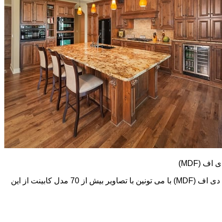
کابینت های ام دی اف (MDF) طرح و رنگ خیلی متنوعی دارند. در اینجا تعدادی از تصاویر این نوع کابینت رو می بینید. اما در گالری کابینت ام دی اف (MDF) با می تونین با تصاویر بیش از 70 مدل کابینت از این