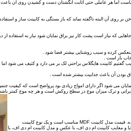
است اما هر عاملی حتی اثابت انگشتان دست و کشیدن روی آن باعث برو
بر روی آن البته ناگفته نماند که باز بستگی به کابینت ساز و استفاد
هایی که نیاز است پشت کار نیز براق نمایان شود نیاز به استفاده از د
 منعکس کرده و سبب روشنایی بیشتر فضا شود .
اب باز است .
 گفتیم کابینت هایگلاس براحتی لک بر می دارد و کثیف می شود اما ب
اق بودن آن باعث جذابیت بیشتر شده است .
ن نمایان می شود اگر دارای امواج زیادی بود پرواضح است که کیفیت ج
ای ایرانی و ترک میزان موج در سطح روکش است و هر چه موج کمتر ب
کابینت ام دی اف از متریالی با نام ام دی اف (MDF) ساخته شده. قیمت مدل کابینت MDF مناسب است و یک نوع کابینت
 و معایب کابینت ام دی اف، با عکس و مدل کابینت ام دی اف، با