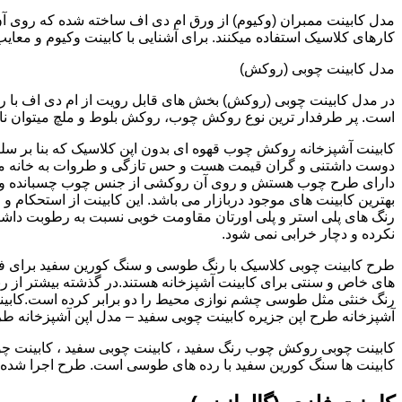
کارهای کلاسیک استفاده میکنند. برای آشنایی با کابینت وکیوم و معای
مدل کابینت چوبی (روکش)
در مدل کابینت چوبی (روکش) بخش های قابل رویت از ام دی اف با ر
است. پر طرفدار ترین نوع روکش چوب، روکش بلوط و ملچ میتوان نام 
کابینت آشپزخانه روکش چوب قهوه ای بدون اپن کلاسیک که بنا بر سل
دوست داشتنی و گران قیمت هست و حس تازگی و طروات به خانه می 
دارای طرح چوب هستش و روی آن روکشی از جنس چوب چسبانده و 
بهترین کابینت های موجود دربازار می باشد. این کابینت از استحکام 
رنگ های پلی استر و پلی اورتان مقاومت خوبی نسبت به رطوبت داشته
نکرده و دچار خرابی نمی شود.
طرح کابینت چوبی کلاسیک با رنگ طوسی و سنگ کورین سفید برای ف
های خاص و سنتی برای کابینت آشپزخانه هستند.در گذشته بیشتر از رن
رنگ خنثی مثل طوسی چشم نوازی محیط را دو برابر کرده است.کابین
آشپزخانه طرح اپن جزیره کابینت چوبی سفید – مدل اپن آشپزخانه ط
کابینت چوبی روکش چوب رنگ سفید ، کابینت چوبی سفید ، کابینت چو
کابینت ها سنگ کورین سفید با رده های طوسی است. طرح اجرا شده کل