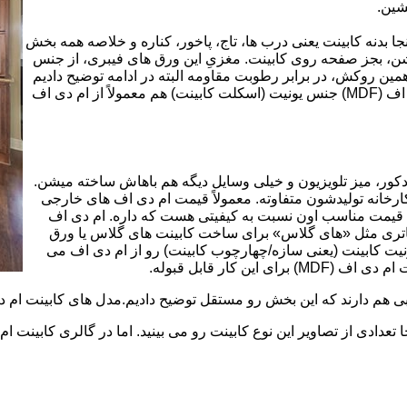
شین.
بینت از ورق ام دی اف (MDF) است. در اینجا بدنه کابینت یعنی درب ها، تاج، پاخور، کناره و خلاصه همه بخش
شن، بجز صفحه روی کابینت. مغزیِ این ورق های فیبری، از جنس
ن روکش، در برابر رطوبت مقاومه البته در ادامه توضیح دادیم
که این مقاومت به رطوبت، کامل نیست. در کابینت های ام دی اف (MDF) جنس یونیت (اسکلت کابینت) هم معمولاً از ام دی اف
ه کمد، دکور، میز تلویزیون و خیلی وسایل دیگه هم باهاش ساخته میشن.
کارخانه تولیدشون متفاوته. معمولاً قیمت ام دی اف های خارجی
توی بازار گرون تر از ام دی اف های ایرانی هستند. مزیت اصلی MDF قیمت مناسب اون نسبت به کیفیتی هست که داره. ام دی اف
 و زیباتری مثل «های گلاس» برای ساخت کابینت های گلاس یا ورق
ت کابینت (یعنی سازه/چهارچوب کابینت) رو از ام دی اف می
 کار قابل قبوله.