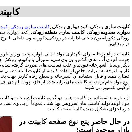
کابین
کابینت سازی رودکی
,
کمد دیواری رودکی
,
کابینت سازی رودکی
,
کمد 
دیواری محدوده رودکی
,
کابینت سازی منطقه رودکی
, کمد دیواری م
رودکی,دکوراسیون داخلی ادارات در رودکی,دکوراسیون داخلی با نرخ ا
در رودکی,
کابینت در آشپزخانه برای نگهداری مواد غذایی، لوازم پخت وپز و ظروف 
چوب، ام دی اف، های گلاس، پی وی سی، ممبران یا وکیوم، روکش چوب 
دیگر وسایل آشپزخانه نبودند و اغلب فعالیت های صورت گرفته شده در
کار و با توجه به شرایط خاص استفاده کننده، از کابینت استفاده می
فضای مفید و قابل استفاده آن آشپزخانه و سطح رفاه کاربر جهت پخ
نوع مواد خام تولید، به کابینت های تولید شده از فلز، چوب، ام دی 
ترکیبی تقسیم می شوند
از نظر نوع استفاده نیز کابینت ها به دو گروه کابینت آشپزخانه و 
مواد اولیه تولید کابینت های سرویس بهداشتی عموماً از پی وی سی م
دارد.اجزای تشکیل دهنده کابینتصفحه کابینت
در حال حاضر پنج نوع صفحه کابینت در
بازار موجود است: