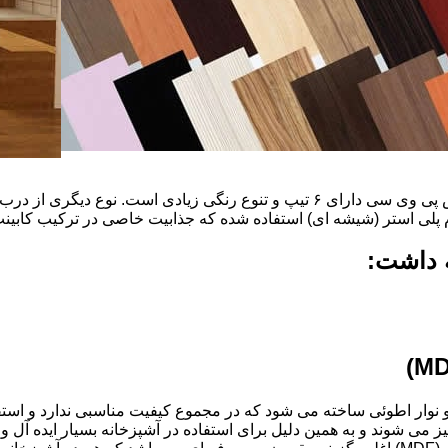
ضخامت این درب ها ۱۶ میل و ۱۸ و١٩و٢٠و٢٢ میل است که با روکش پی وی سی دارای ۶ ت
م پلی استر (شیشه ای) استفاده شده که جذابیت خاصی در ترکیب کابینت 
ه داشت:
ذ و نوار اطوئی ساخته می شود که در مجموع کیفیت مناسبی ندارد و استف
انتخاب شود.کابینت های آشپزخانه MDF به آسانی تمیز می شوند و به همین دلیل برای استفاده در آ