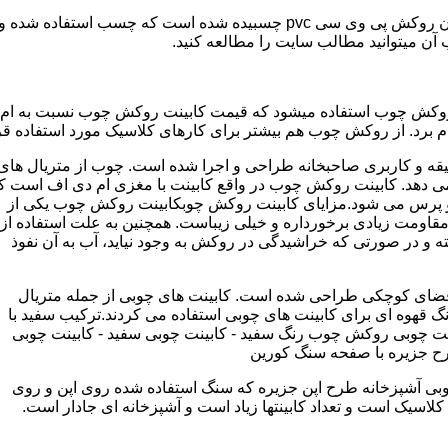
مدل کابینت ممبران (وکیوم) از ورق ام دی اف ساخته شده که روی آن روکش پی و
ب آن میتوانید مطالب سایت را مطالعه کنید.
وکش چوب استفاده میشود که قیمت کابینت روکش چوب نسبت به ام دی ا
برد. از روکش چوب هم بیشتر برای کارهای کلاسیک مورد استفاده قرا
یقه و کاربری صاحبخانه طراحی و اجرا شده است. چوب از متریال های
دهد. کابینت روکش چوب در واقع کابینت با مغزی ام دی اف است ک
پرس می شود.مزایای کابینت روکش چوبکابینت روکش چوب یکی از
و مقاومت زیادی برخورداره و خیلی زیباست. همچنین به علت استفاده از
 و در صورتی که خراشیدگی در روکش به وجود نیاید، آب به آن نفوذ
ضای کوچکی طراحی شده است. کابینت های چوبی از جمله متریال
گ قهوه ای برای کابینت های چوبی استفاده می کردند.ترکیب سفید با
ت چوبی روکش چوب رنگ سفید - کابینت چوبی سفید - کابینت چوبی
رح جزیره با صفحه سنگ کورین
بی آشپزخانه طرح اپن جزیره که سنگ استفاده شده روی اپن و روی
اسیک است و تعداد کابینتها زیاد است و آشپزخانه ای جادار است.