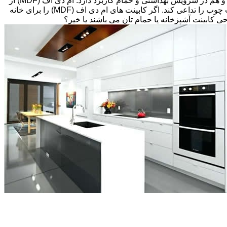
های قبلی، انتخاب های زیادی پیش رویتان قرار دارد. کابینت ام دی اف (MDF) اغلب گزینه مقرون به صرفه ای می باشد که هم در آشپزخانه و هم در سرویس بهداشتی و حمام کاربرد دارد. ام دی اف (MDF) از
تخته های فیبر با دانسیته متوسط و پوششی از لایه نازکی از وینیل(Thermofoil)، تشکیل شده است اما می تواند طوری طراحی شود که بافت چوب را تداعی کند. اگر کابینت های ام دی اف (MDF) را برای خانه
احی کابینت آشپزخانه یا حمام تان می باشند یا خیر؟