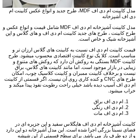
مدل کابینت ام دی اف MDF، طرح جدید و انواع عکس کابینت ام
دی اف آشپزخانه
مدل کابینت آشپزخانه ام دی اف MDF شامل قیمت و انواع عکس و
طرح کابینت ، طرح های جدید کابینت ام دی اف و های گلاس و اپن
آشپزخانه شیک و خاص است.
قیمت کابینت ام دی اف نسبت به کابینت های گلاس ارزان تر و
مناسب است. کلا یک نوع کابینت اقتصادی محسوب میشود. طرح
کابینت MDF بستگی به روکش آن دارد که روکش های متنوع و
زیبایی در بازار موجود است. اما مانند کابینت های گلاس، براق
نیست و برخلاف کابینت ممبران و کابینت کلاسیک چوب، امکان
طرح های CNC و کنده کاری روی آن نیست. اگر قسمتی از کابینت
ام دی اف آسیب دیده باشد خیلی راحت رطوبت نفوذ پیدا میکند و
خراب میشود.
ام دی اف براق
ام دی اف رنگی
ام دی اف مات
کابینت آشپزخانه ام دی اف هایگلاس سفید و اپن جزیره ای در
فضای نسبتاً بزرگی اجرا شده است. این مدل آشپزخانه دو اپن دارد
و از دو طرف باز می باشد. برای سطح قسمتی از اپن شیشه