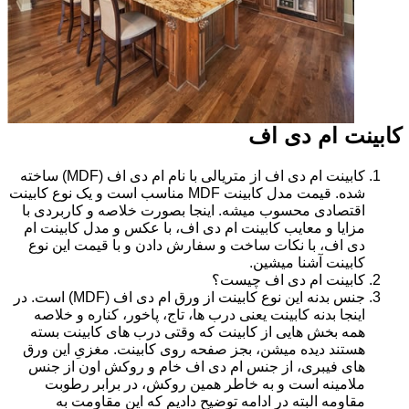
کابینت ام دی اف
کابینت ام دی اف از متریالی با نام ام دی اف (MDF) ساخته
شده. قیمت مدل کابینت MDF مناسب است و یک نوع کابینت
اقتصادی محسوب میشه. اینجا بصورت خلاصه و کاربردی با
مزایا و معایب کابینت ام دی اف، با عکس و مدل کابینت ام
دی اف، با نکات ساخت و سفارش دادن و با قیمت این نوع
کابینت آشنا میشین.
کابینت ام دی اف چیست؟
جنس بدنه این نوع کابینت از ورق ام دی اف (MDF) است. در
اینجا بدنه کابینت یعنی درب ها، تاج، پاخور، کناره و خلاصه
همه بخش هایی از کابینت که وقتی درب های کابینت بسته
هستند دیده میشن، بجز صفحه روی کابینت. مغزیِ این ورق
های فیبری، از جنس ام دی اف خام و روکش اون از جنس
ملامینه است و به خاطر همین روکش، در برابر رطوبت
مقاومه البته در ادامه توضیح دادیم که این مقاومت به