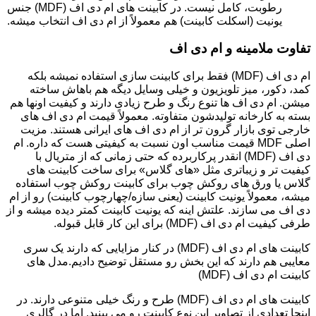
رطوبت، کامل نیست. در کابینت های ام دی اف (MDF) جنس
یونیت (اسکلت کابینت) هم معمولاً از ام دی اف انتخاب میشه.
تفاوت ملامینه و ام دی اف
ام دی اف (MDF) فقط برای کابینت سازی استفاده نمیشه بلکه
کمد، دکور، میز تلویزیون و خیلی وسایل دیگه هم باهاش ساخته
میشن. ام دی اف ها تنوع رنگ و طرح زیادی دارند و کیفیت اونها هم
بسته به کارخانه تولیدشون متفاوته. معمولاً قیمت ام دی اف های
خارجی توی بازار گرون تر از ام دی اف های ایرانی هستند. مزیت
اصلی MDF قیمت مناسب اون نسبت به کیفیتی هست که داره. ام
دی اف (MDF) انقدر پرکاربرده که حتی زمانی که از متریال با
کیفیت تر و زیباتری مثل «های گلاس» برای ساخت کابینت های
گلاس یا ورق های روکش چوب برای کابینت روکش چوب استفاده
میشه، معمولاً یونیت کابینت (یعنی سازه/چهارچوب کابینت) رو از ام
دی اف می سازند. علتش اینه که یونیت کابینت کمتر دیده میشه و از
طرفی کیفیت ام دی اف (MDF) برای این کار قابل قبوله.
کابینت های ام دی اف (MDF) در کنار مزایایی که دارند یک سری
معایبی هم دارند که این بخش رو مستقل توضیح دادیم.مدل های
کابینت ام دی اف (MDF)
کابینت های ام دی اف (MDF) طرح و رنگ خیلی متنوعی دارند. در
اینجا تعدادی از تصاویر این نوع کابینت رو می بینید. اما در گالری