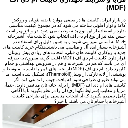
(MDF)
در بازار ایران، کابینت ها در بعضی موارد با بدنه نئوپان و روکش
کاغذ و نوار اطوئی ساخته می شود که در مجموع کیفیت مناسبی
ندارد و استفاده از این نوع بدنه توصیه نمی شود. در واقع بهتر است
جنس بدنه نیز از نوع ام دی اف انتخاب شود.کابینت های آشپزخانه
MDF به آسانی تمیز می شوند و به همین دلیل برای استفاده در
آشپزخانه بسیار ایده آل و مناسب می باشند.هنگام خرید کابینت های
جدید یا روکاری کابینت های قبلی، انتخاب های زیادی پیش رویتان
قرار دارد. کابینت ام دی اف (MDF) اغلب گزینه مقرون به صرفه
ای می باشد که هم در آشپزخانه و هم در سرویس بهداشتی و حمام
کاربرد دارد. ام دی اف (MDF) از تخته های فیبر با دانسیته متوسط و
پوششی از لایه نازکی از وینیل(Thermofoil)، تشکیل شده است اما
می تواند طوری طراحی شود که بافت چوب را تداعی کند. اگر
کابینت های ام دی اف (MDF) را برای خانه تان مد نظر دارید، حتماً،
مزایا و معایب (شرایط نگهداری) آن را در نظر بگیرید تا با آگاهی
کامل تصمیم بگیرید که آیا انتخاب مناسبی برای طراحی کابینت
آشپزخانه یا حمام تان می باشند یا خیر؟