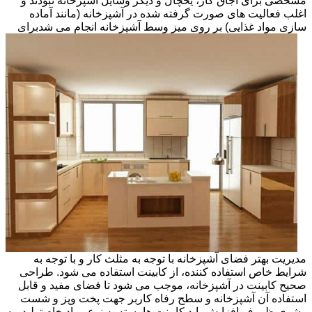
مشخصی برای اجاق گاز، یخچال و دیگر وسایل آشپزخانه نبودند و
اغلب فعالیت های صورت گرفته شده در آشپزخانه (مانند آماده
سازی مواد غذایی) بر روی میز وسط آشپزخانه انجام می شد
برای
مدیریت بهتر فضای آشپزخانه با توجه به مثلث کار و با توجه به
شرایط خاص استفاده کننده، از کابینت استفاده می شود. طراحی
صحیح کابینت در آشپزخانه، موجب می شود تا فضای مفید و قابل
استفاده آن آشپزخانه و سطح رفاه کاربر جهت پخت وپز و شست
وشوی ظروف افزایش یابد.کابینت ها بسته به نوع مواد خام تولید، به