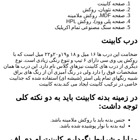
صفحه کابینت
صفحه نئوپان، روکش
صفحه MDF، روکش ملامینه
صفحه پلی وود)، روکش HPL
صفحه سنگ مصنوعی تمام اکریلیک
درب کابینت
ضخامت این درب ها ۱۶ میل و ۱۸ و١٩و٢٠و٢٢ میل است که با
روکش پی وی سی دارای ۶ تیپ و تنوع رنگی زیادی است. نوع
دیگری از درب های کابینت نیزهای گلاس نام دارد. این درب ها همان
مشخصات فوق را دارد ولی در رنگ آمیزی آن از رنگ های براق
شبیه رنگهای تمام پلی استر (شیشه ای) استفاده شده که جذابیت
خاصی در ترکیب کابینت ایجاد می کند.بدنه کابینت
در زمینه بدنه کابینت باید به دو نکته کلی
توجه داشت:
جنس بدنه باید با روکش ملامینه باشد.
لبه بدنه با نوار پوشیده شده باشد.
مزایا و شرایط نگهداری کابینت ام دی اف