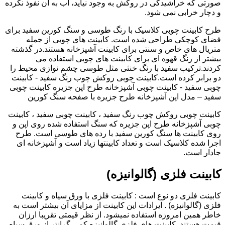
صورتی که خراشیدگی در روکش به وجود نیاید، آب به آن نفوذ نکرده
و دچار خرابی نمی شود.
طرح کابینت چوبی کلاسیک با رنگ طوسی و سنگ کورین سفید برای
فضای کوچکی طراحی شده است. کابینت های چوبی از جمله
متریال های خاص و سنتی برای کابینت آشپزخانه هستند.در گذشته
بیشتر از رنگ قهوه ای برای کابینت های چوبی استفاده می
کردند.ترکیب سفید با رنگ خنثی مثل طوسی چشم نوازی محیط را
دو برابر کرده است.کابینت چوبی روکش چوب رنگ سفید - کابینت
چوبی سفید - کابینت چوبی آشپزخانه طرح اپن جزیره کابینت چوبی
سفید – مدل اپن آشپزخانه طرح جزیره با صفحه سنگ کورین
کابینت چوبی روکش چوب رنگ سفید ، کابینت چوبی سفید ، کابینت
چوبی آشپزخانه طرح اپن جزیره که سنگ استفاده شده روی اپن و
روی کابینت ها سنگ کورین سفید با رده های طوسی است. طرح
اجرا شده کلاسیک است و تعداد کابینتها زیاد است و آشپزخانه ای
جادار است.
کابینت فلزی (گالوانیزه)
کابینت فلزی دو نوع است : کابینت فلزی با ورق سیاه و کابینت
فلزی (گالوانیزه) . ایرادات این کابینت از مزایای آن بیشتر است به
خاطر همین امروزه استفاده نمیشود. از نظر قیمتی تقریبا ارزان
قیمت هستند. کابینت های فلزی گالوانیزه کمی گرانتر از ورق سیاه