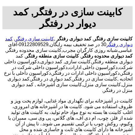
کابینت سازی در رفتگر, کمد
دیوار در رفتگر
کابینت سازی رفتگر
,
کمد دیواری رفتگر
,
کابینت سازی رفتگر
,
کمد
دیواری رفتگر
30 در صد تخفیف بیمه رایگان,09122809529-آقای
عباسی,شبانه روزی کارگران مجرب,کابینت سازی محدوده رفتگر,
کمد دیواری محدوده رفتگر
,
کابینت سازی منطقه رفتگر
, کمد
دیواری منطقه رفتگر,کابینت سازی, کمد دیواری,دکوراسیون داخلی
شرکت,دکوراسیون داخلی ادارات,دکوراسیون داخلی شرکت در
رفتگر,دکوراسیون داخلی ادارات در رفتگر,دکوراسیون داخلی با نرخ
اتحادیه ,کابینت سازی در رفتگر,کمد دیواری در رفتگر,کمد دیواری
منزل,کابینت سازی منزل,کابینت سازی آشپزخانه , کمد دیواری
منزل در رفتگر,
کابینت در آشپزخانه برای نگهداری مواد غذایی، لوازم پخت وپز و
ظروف استفاده می شود. کابینت ها در آشپزخانه های امروزی،
اغلب کابینت ها بسته به نوع مواد خام تولید، به کابینت های تولید
شده از فلز، چوب، ام دی اف، های گلاس، پی وی سی، ممبران یا
وکیوم، روکش چوب یا ترکیبی تقسیم می شوند.. تا پیش از آن
آشپزخانه ها دارای کابینت های ثابت و جاسازی شده و محل