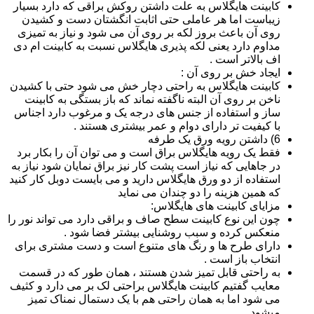
کابینت هایگلاس به علت داشتن روکش براقی که دارد بسیار
زیباست اما هر عاملی حتی اثابت انگشتان دست و کشیدن
روی آن باعث بروز لکه بر روی آن می شود و نیاز به تمیزی
مداوم دارد یعنی لکه پذیری هایگلاس نسبت به کابینت ام دی
اف بالاتر است .
ایجاد خش بر روی آن :
کابینت هایگلاس به راحتی دچار خش می شود حتی با کشیدن
ناخن بر روی آن البته ناگفته نماند که باز بستگی به کابینت
ساز و استفاده از جنس های درجه یک و مرغوب دارد اجناس
با کیفیت تر دارای دوام و عمر بیشتری هستند .
6) داشتن رویه ورق یک طرفه
فقط یک رویه هایگلاس براق است و می توان آن را بکار برد
در جاهایی که نیاز است پشت کار نیز براق نمایان شود نیاز به
استفاده از دو ورق هایگلاس دارید و می بایست دوبل کار کنید
که همین هزینه را دو چندان می نماید
مزایای کابینت های هایگلاس:
چون این نوع کابینت سطح صاف و براقی دارد می تواند نور را
منعکس کرده و سبب روشنایی بیشتر فضا شود .
دارای طرح ها و رنگ های متنوع است و دست مشتری برای
انتخاب باز است .
به راحتی قابل تمیز شدن هستند ، همان طور که در قسمت
معایب گفتیم کابینت هایگلاس براحتی لک بر می دارد و کثیف
می شود اما به همان راحتی هم با یک دستمال نمناک تمیز
میشود