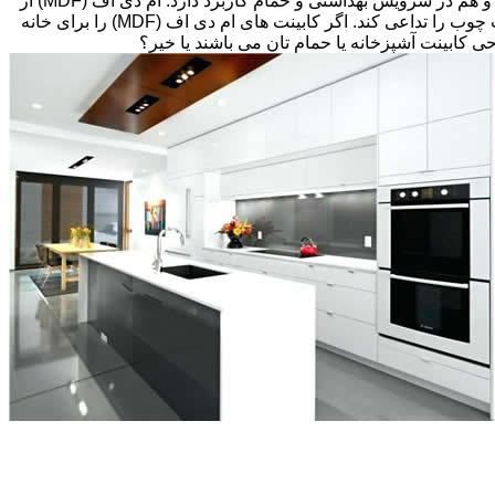
های قبلی، انتخاب های زیادی پیش رویتان قرار دارد. کابینت ام دی اف (MDF) اغلب گزینه مقرون به صرفه ای می باشد که هم در آشپزخانه و هم در سرویس بهداشتی و حمام کاربرد دارد. ام دی اف (MDF) از
تخته های فیبر با دانسیته متوسط و پوششی از لایه نازکی از وینیل(Thermofoil)، تشکیل شده است اما می تواند طوری طراحی شود که بافت چوب را تداعی کند. اگر کابینت های ام دی اف (MDF) را برای خانه
احی کابینت آشپزخانه یا حمام تان می باشند یا خیر؟