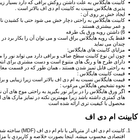
کابینت هایگلاس به علت داشتن روکش براقی که دارد بسیار زیب
پذیری هایگلاس نسبت به کابینت ام دی اف بالاتر است .
ایجاد خش بر روی آن :
کابینت هایگلاس به راحتی دچار خش می شود حتی با کشیدن ناخن 
و عمر بیشتری هستند .
6) داشتن رویه ورق یک طرفه
فقط یک رویه هایگلاس براق است و می توان آن را بکار برد در جا
چندان می نماید
مزایای کابینت های هایگلاس:
چون این نوع کابینت سطح صاف و براقی دارد می تواند نور را
دارای طرح ها و رنگ های متنوع است و دست مشتری برای انتخ
به راحتی قابل تمیز شدن هستند ، همان طور که در قسمت معایب
قیمت کابینت هایگلاس :
قیمت هایگلاس نسبت به ام دی اف بالاتر است زیرا زیبایی و بر
نحوه تشخیص هایگلاس مرغوب :
اگر ورق هایگلاس را در برابر نور بگیرید به راحتی موج های آ
های کمتری داشته باشد زیرا مهمترین نکته در تمایز مارک ه
محصول با کیفیت تری ارائه شده است
کابینت ام دی اف
اقتصادی محسوب میشه. اینجا بصورت خلاصه و کاربردی با مزایا