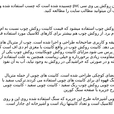
مدل کابینت ممبران (وکیوم) از ورق ام دی اف ساخته شده که روی آن روکش پی و
ب آن میتوانید مطالب سایت را مطالعه کنید.
وکش چوب استفاده میشود که قیمت کابینت روکش چوب نسبت به ام دی ا
برد. از روکش چوب هم بیشتر برای کارهای کلاسیک مورد استفاده قرا
یقه و کاربری صاحبخانه طراحی و اجرا شده است. چوب از متریال های
دهد. کابینت روکش چوب در واقع کابینت با مغزی ام دی اف است ک
پرس می شود.مزایای کابینت روکش چوبکابینت روکش چوب یکی از
و مقاومت زیادی برخورداره و خیلی زیباست. همچنین به علت استفاده از
 و در صورتی که خراشیدگی در روکش به وجود نیاید، آب به آن نفوذ
ضای کوچکی طراحی شده است. کابینت های چوبی از جمله متریال
گ قهوه ای برای کابینت های چوبی استفاده می کردند.ترکیب سفید با
ت چوبی روکش چوب رنگ سفید - کابینت چوبی سفید - کابینت چوبی
رح جزیره با صفحه سنگ کورین
بی آشپزخانه طرح اپن جزیره که سنگ استفاده شده روی اپن و روی
اسیک است و تعداد کابینتها زیاد است و آشپزخانه ای جادار است.