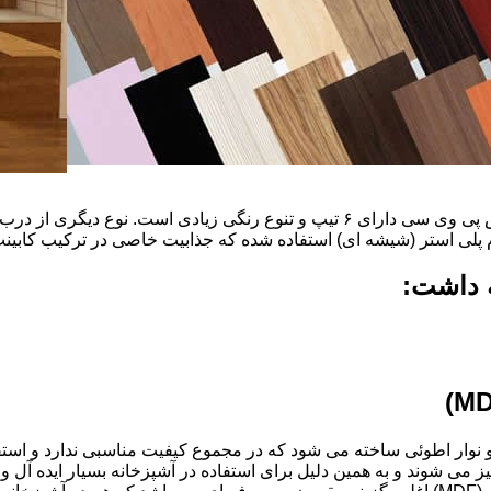
ضخامت این درب ها ۱۶ میل و ۱۸ و١٩و٢٠و٢٢ میل است که با روکش پی وی سی دارای ۶ ت
م پلی استر (شیشه ای) استفاده شده که جذابیت خاصی در ترکیب کابینت 
ه داشت:
ذ و نوار اطوئی ساخته می شود که در مجموع کیفیت مناسبی ندارد و استف
انتخاب شود.کابینت های آشپزخانه MDF به آسانی تمیز می شوند و به همین دلیل برای استفاده در آ