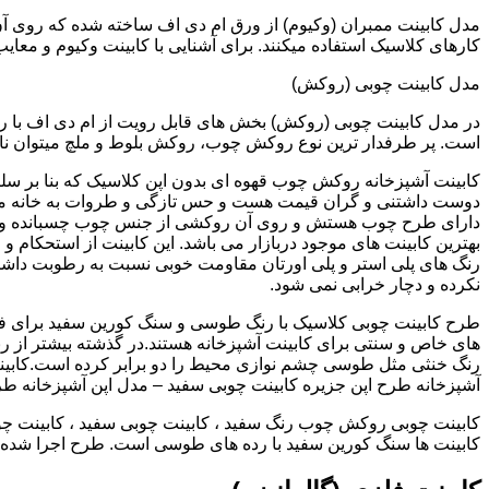
کارهای کلاسیک استفاده میکنند. برای آشنایی با کابینت وکیوم و معای
مدل کابینت چوبی (روکش)
در مدل کابینت چوبی (روکش) بخش های قابل رویت از ام دی اف با ر
است. پر طرفدار ترین نوع روکش چوب، روکش بلوط و ملچ میتوان نام 
کابینت آشپزخانه روکش چوب قهوه ای بدون اپن کلاسیک که بنا بر سل
دوست داشتنی و گران قیمت هست و حس تازگی و طروات به خانه می 
دارای طرح چوب هستش و روی آن روکشی از جنس چوب چسبانده و 
بهترین کابینت های موجود دربازار می باشد. این کابینت از استحکام 
رنگ های پلی استر و پلی اورتان مقاومت خوبی نسبت به رطوبت داشته
نکرده و دچار خرابی نمی شود.
طرح کابینت چوبی کلاسیک با رنگ طوسی و سنگ کورین سفید برای ف
های خاص و سنتی برای کابینت آشپزخانه هستند.در گذشته بیشتر از رن
رنگ خنثی مثل طوسی چشم نوازی محیط را دو برابر کرده است.کابین
آشپزخانه طرح اپن جزیره کابینت چوبی سفید – مدل اپن آشپزخانه ط
کابینت چوبی روکش چوب رنگ سفید ، کابینت چوبی سفید ، کابینت چو
کابینت ها سنگ کورین سفید با رده های طوسی است. طرح اجرا شده کل