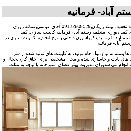
تم آباد- فرمانیه
30 در صد تخفیف بیمه رایگان,09122809529-آقای عباسی,شبانه روزی
, کمد دیواری منطقه رستم آباد- فرمانیه,کابینت سازی, کمد
آباد- فرمانیه,دکوراسیون داخلی با نرخ اتحادیه ,کابینت سازی در
تم آباد- فرمانیه,
بسته به نوع مواد خام تولید، به کابینت های تولید شده از فلز،
نت های ثابت و جاسازی شده و محل مشخصی برای اجاق گاز، یخچال و
 انجام می شد
برای مدیریت بهتر فضای آشپزخانه با توجه به مثلث