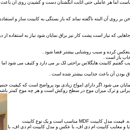
است اما هر عاملی حتی اثابت انگشتان دست و کشیدن روی آن باعث برو
بر روی آن البته ناگفته نماند که باز بستگی به کابینت ساز و استفاد
هایی که نیاز است پشت کار نیز براق نمایان شود نیاز به استفاده از د
 منعکس کرده و سبب روشنایی بیشتر فضا شود .
اب باز است .
 گفتیم کابینت هایگلاس براحتی لک بر می دارد و کثیف می شود اما ب
اق بودن آن باعث جذابیت بیشتر شده است .
ن نمایان می شود اگر دارای امواج زیادی بود پرواضح است که کیفیت ج
ای ایرانی و ترک میزان موج در سطح روکش است و هر چه موج کمتر ب
کابینت ام دی اف از متریالی با نام ام دی اف (MDF) ساخته شده. قیمت مدل کابینت MDF مناسب است و یک نوع کابینت
 و معایب کابینت ام دی اف، با عکس و مدل کابینت ام دی اف، با