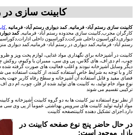
کابینت سازی در رس
کابینت سازی رستم آباد- فرمانیه
,
کمد دیواری رستم آباد- فرمانیه
,
کاب
کارگران مجرب,کابینت سازی محدوده رستم آباد- فرمانیه,
کمد دیواری
دیواری,دکوراسیون داخلی شرکت,دکوراسیون داخلی ادارات,دکوراسیون د
رستم آباد- فرمانیه,کمد دیواری در رستم آباد- فرمانیه,کمد دیواری م
کابینت در آشپزخانه برای نگهداری مواد غذایی، لوازم پخت وپز و ظروف 
چوب، ام دی اف، های گلاس، پی وی سی، ممبران یا وکیوم، روکش چوب 
دیگر وسایل آشپزخانه نبودند و اغلب فعالیت های صورت گرفته شده در
کار و با توجه به شرایط خاص استفاده کننده، از کابینت استفاده می
فضای مفید و قابل استفاده آن آشپزخانه و سطح رفاه کاربر جهت پخ
نوع مواد خام تولید، به کابینت های تولید شده از فلز، چوب، ام دی 
ترکیبی تقسیم می شوند
از نظر نوع استفاده نیز کابینت ها به دو گروه کابینت آشپزخانه و 
مواد اولیه تولید کابینت های سرویس بهداشتی عموماً از پی وی سی م
دارد.اجزای تشکیل دهنده کابینتصفحه کابینت
در حال حاضر پنج نوع صفحه کابینت در
بازار موجود است: