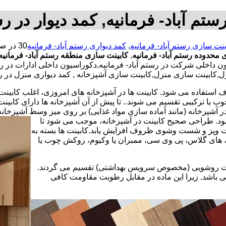
تم آباد- فرمانیه, کمد دیوار در رس
ینت سازی رستم آباد- فرمانیه
,
کمد دیواری رستم آباد- فرمانیه
 محدوده رستم آباد- فرمانیه
,
کابینت سازی منطقه رستم آباد- فرمانیه
اخلی شرکت در رستم آباد- فرمانیه,دکوراسیون داخلی ادارات در رستم 
نزل,کابینت سازی منزل,کابینت سازی آشپزخانه , کمد دیواری منزل در رس
استفاده می شود. کابینت ها در آشپزخانه های امروزی، اغلب کابینت ها 
یا ترکیبی تقسیم می شوند.. تا پیش از آن آشپزخانه ها دارای کابی
 آشپزخانه (مانند آماده سازی مواد غذایی) بر روی میز وسط آشپزخانه
 شود. طراحی صحیح کابینت در آشپزخانه، موجب می شود تا
ت وپز و شست وشوی ظروف افزایش یابد.کابینت ها بسته به
اف، های گلاس، پی وی سی، ممبران یا وکیوم، روکش چوب یا
کابینت روشویی (مخصوص سرویس بهداشتی) تقسیم می گردند.
ی باشد. زیرا این ماده در مقابل رطوبت مقاومت کافی