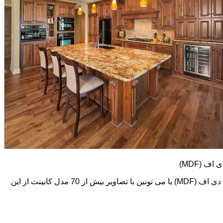
کابینت های ام دی اف (MDF) طرح و رنگ خیلی متنوعی دارند. در اینجا تعدادی از تصاویر این نوع کابینت رو می بینید. اما در گالری کابینت ام دی اف (MDF) با می تونین با تصاویر بیش از 70 مدل کابینت از این