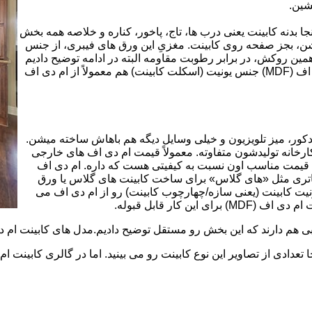
شین.
بینت از ورق ام دی اف (MDF) است. در اینجا بدنه کابینت یعنی درب ها، تاج، پاخور، کناره و خلاصه همه بخش
شن، بجز صفحه روی کابینت. مغزیِ این ورق های فیبری، از جنس
ن روکش، در برابر رطوبت مقاومه البته در ادامه توضیح دادیم
که این مقاومت به رطوبت، کامل نیست. در کابینت های ام دی اف (MDF) جنس یونیت (اسکلت کابینت) هم معمولاً از ام دی اف
ه کمد، دکور، میز تلویزیون و خیلی وسایل دیگه هم باهاش ساخته میشن.
کارخانه تولیدشون متفاوته. معمولاً قیمت ام دی اف های خارجی
توی بازار گرون تر از ام دی اف های ایرانی هستند. مزیت اصلی MDF قیمت مناسب اون نسبت به کیفیتی هست که داره. ام دی اف
 و زیباتری مثل «های گلاس» برای ساخت کابینت های گلاس یا ورق
ت کابینت (یعنی سازه/چهارچوب کابینت) رو از ام دی اف می
 کار قابل قبوله.