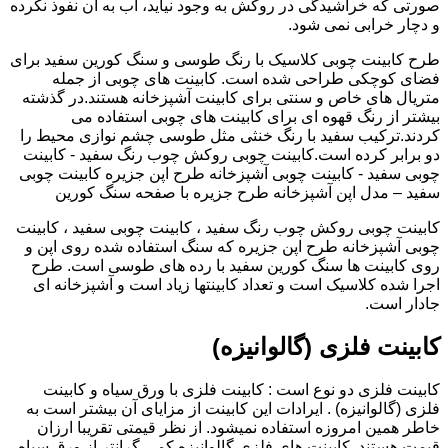
صورتی که خراشیدگی در روکش به وجود نیاید، آب به آن نفوذ نکرده
و دچار خرابی نمی شود.
طرح کابینت چوبی کلاسیک با رنگ طوسی و سنگ کورین سفید برای
فضای کوچکی طراحی شده است. کابینت های چوبی از جمله
متریال های خاص و سنتی برای کابینت آشپزخانه هستند.در گذشته
بیشتر از رنگ قهوه ای برای کابینت های چوبی استفاده می
کردند.ترکیب سفید با رنگ خنثی مثل طوسی چشم نوازی محیط را
دو برابر کرده است.کابینت چوبی روکش چوب رنگ سفید - کابینت
چوبی سفید - کابینت چوبی آشپزخانه طرح اپن جزیره کابینت چوبی
سفید – مدل اپن آشپزخانه طرح جزیره با صفحه سنگ کورین
کابینت چوبی روکش چوب رنگ سفید ، کابینت چوبی سفید ، کابینت
چوبی آشپزخانه طرح اپن جزیره که سنگ استفاده شده روی اپن و
روی کابینت ها سنگ کورین سفید با رده های طوسی است. طرح
اجرا شده کلاسیک است و تعداد کابینتها زیاد است و آشپزخانه ای
جادار است.
کابینت فلزی (گالوانیزه)
کابینت فلزی دو نوع است : کابینت فلزی با ورق سیاه و کابینت
فلزی (گالوانیزه) . ایرادات این کابینت از مزایای آن بیشتر است به
خاطر همین امروزه استفاده نمیشود. از نظر قیمتی تقریبا ارزان
قیمت هستند. کابینت های فلزی گالوانیزه کمی گرانتر از ورق سیاه