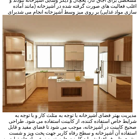
مشخصی برای اجاق گاز، یخچال و دیگر وسایل آشپزخانه نبودند و
اغلب فعالیت های صورت گرفته شده در آشپزخانه (مانند آماده
سازی مواد غذایی) بر روی میز وسط آشپزخانه انجام می شد
برای
مدیریت بهتر فضای آشپزخانه با توجه به مثلث کار و با توجه به
شرایط خاص استفاده کننده، از کابینت استفاده می شود. طراحی
صحیح کابینت در آشپزخانه، موجب می شود تا فضای مفید و قابل
استفاده آن آشپزخانه و سطح رفاه کاربر جهت پخت وپز و شست
وشوی ظروف افزایش یابد.کابینت ها بسته به نوع مواد خام تولید، به