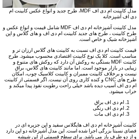
مدل کابینت ام دی اف MDF، طرح جدید و انواع عکس کابینت ام
دی اف آشپزخانه
مدل کابینت آشپزخانه ام دی اف MDF شامل قیمت و انواع عکس و
طرح کابینت ، طرح های جدید کابینت ام دی اف و های گلاس و اپن
آشپزخانه شیک و خاص است.
قیمت کابینت ام دی اف نسبت به کابینت های گلاس ارزان تر و
مناسب است. کلا یک نوع کابینت اقتصادی محسوب میشود. طرح
کابینت MDF بستگی به روکش آن دارد که روکش های متنوع و
زیبایی در بازار موجود است. اما مانند کابینت های گلاس، براق
نیست و برخلاف کابینت ممبران و کابینت کلاسیک چوب، امکان
طرح های CNC و کنده کاری روی آن نیست. اگر قسمتی از کابینت
ام دی اف آسیب دیده باشد خیلی راحت رطوبت نفوذ پیدا میکند و
خراب میشود.
ام دی اف براق
ام دی اف رنگی
ام دی اف مات
کابینت آشپزخانه ام دی اف هایگلاس سفید و اپن جزیره ای در
فضای نسبتاً بزرگی اجرا شده است. این مدل آشپزخانه دو اپن دارد
و از دو طرف باز می باشد. برای سطح قسمتی از اپن شیشه