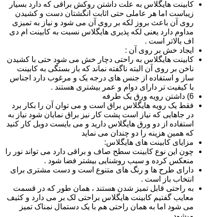
کابینت هایگلاس به علت داشتن روکش براقی که دارد بسیار
زیباست اما هر عاملی حتی اثابت انگشتان دست و کشیدن
روی آن باعث بروز لکه بر روی آن می شود و نیاز به تمیزی
مداوم دارد یعنی لکه پذیری هایگلاس نسبت به کابینت ام دی
اف بالاتر است .
ایجاد خش بر روی آن :
کابینت هایگلاس به راحتی دچار خش می شود حتی با کشیدن
ناخن بر روی آن البته ناگفته نماند که باز بستگی به کابینت
ساز و استفاده از جنس های درجه یک و مرغوب دارد اجناس
با کیفیت تر دارای دوام و عمر بیشتری هستند .
6) داشتن رویه ورق یک طرفه
فقط یک رویه هایگلاس براق است و می توان آن را بکار برد
در جاهایی که نیاز است پشت کار نیز براق نمایان شود نیاز به
استفاده از دو ورق هایگلاس دارید و می بایست دوبل کار کنید
که همین هزینه را دو چندان می نماید
مزایای کابینت های هایگلاس:
چون این نوع کابینت سطح صاف و براقی دارد می تواند نور را
منعکس کرده و سبب روشنایی بیشتر فضا شود .
دارای طرح ها و رنگ های متنوع است و دست مشتری برای
انتخاب باز است .
به راحتی قابل تمیز شدن هستند ، همان طور که در قسمت
معایب گفتیم کابینت هایگلاس براحتی لک بر می دارد و کثیف
می شود اما به همان راحتی هم با یک دستمال نمناک تمیز
میشود