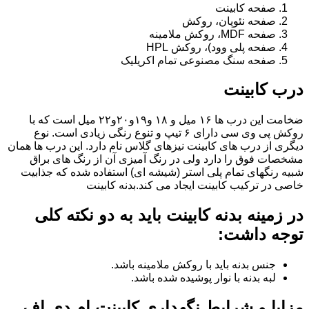
صفحه کابینت
صفحه نئوپان، روکش
صفحه MDF، روکش ملامینه
صفحه پلی وود)، روکش HPL
صفحه سنگ مصنوعی تمام اکریلیک
درب کابینت
ضخامت این درب ها ۱۶ میل و ۱۸ و١٩و٢٠و٢٢ میل است که با
روکش پی وی سی دارای ۶ تیپ و تنوع رنگی زیادی است. نوع
دیگری از درب های کابینت نیزهای گلاس نام دارد. این درب ها همان
مشخصات فوق را دارد ولی در رنگ آمیزی آن از رنگ های براق
شبیه رنگهای تمام پلی استر (شیشه ای) استفاده شده که جذابیت
خاصی در ترکیب کابینت ایجاد می کند.بدنه کابینت
در زمینه بدنه کابینت باید به دو نکته کلی
توجه داشت:
جنس بدنه باید با روکش ملامینه باشد.
لبه بدنه با نوار پوشیده شده باشد.
مزایا و شرایط نگهداری کابینت ام دی اف