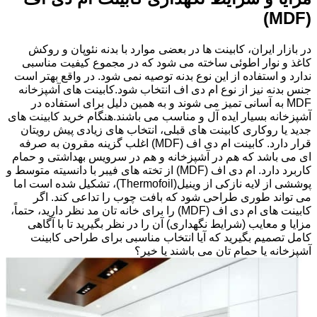
(MDF)
در بازار ایران، کابینت ها در بعضی موارد با بدنه نئوپان و روکش
کاغذ و نوار اطوئی ساخته می شود که در مجموع کیفیت مناسبی
ندارد و استفاده از این نوع بدنه توصیه نمی شود. در واقع بهتر است
جنس بدنه نیز از نوع ام دی اف انتخاب شود.کابینت های آشپزخانه
MDF به آسانی تمیز می شوند و به همین دلیل برای استفاده در
آشپزخانه بسیار ایده آل و مناسب می باشند.هنگام خرید کابینت های
جدید یا روکاری کابینت های قبلی، انتخاب های زیادی پیش رویتان
قرار دارد. کابینت ام دی اف (MDF) اغلب گزینه مقرون به صرفه
ای می باشد که هم در آشپزخانه و هم در سرویس بهداشتی و حمام
کاربرد دارد. ام دی اف (MDF) از تخته های فیبر با دانسیته متوسط و
پوششی از لایه نازکی از وینیل(Thermofoil)، تشکیل شده است اما
می تواند طوری طراحی شود که بافت چوب را تداعی کند. اگر
کابینت های ام دی اف (MDF) را برای خانه تان مد نظر دارید، حتماً،
مزایا و معایب (شرایط نگهداری) آن را در نظر بگیرید تا با آگاهی
کامل تصمیم بگیرید که آیا انتخاب مناسبی برای طراحی کابینت
آشپزخانه یا حمام تان می باشند یا خیر؟