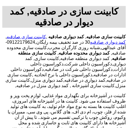
کابینت سازی در صادقیه, کمد
دیوار در صادقیه
کابینت سازی صادقیه
,
کمد دیواری صادقیه
,
کابینت سازی صادقیه
,
کمد دیواری صادقیه
30 در صد تخفیف بیمه رایگان,09122179624-
آقای عبدالهی,شبانه روزی کارگران مجرب,کابینت سازی محدوده
صادقیه,
کمد دیواری محدوده صادقیه
,
کابینت سازی منطقه
صادقیه
, کمد دیواری منطقه صادقیه,کابینت سازی, کمد
دیواری,دکوراسیون داخلی شرکت,دکوراسیون داخلی
ادارات,دکوراسیون داخلی شرکت در صادقیه,دکوراسیون داخلی
ادارات در صادقیه,دکوراسیون داخلی با نرخ اتحادیه ,کابینت سازی
در صادقیه,کمد دیواری در صادقیه,کمد دیواری منزل,کابینت سازی
منزل,کابینت سازی آشپزخانه , کمد دیواری منزل در صادقیه,
کابینت در آشپزخانه برای نگهداری مواد غذایی، لوازم پخت وپز و
ظروف استفاده می شود. کابینت ها در آشپزخانه های امروزی،
اغلب کابینت ها بسته به نوع مواد خام تولید، به کابینت های تولید
شده از فلز، چوب، ام دی اف، های گلاس، پی وی سی، ممبران یا
وکیوم، روکش چوب یا ترکیبی تقسیم می شوند.. تا پیش از آن
آشپزخانه ها دارای کابینت های ثابت و جاسازی شده و محل