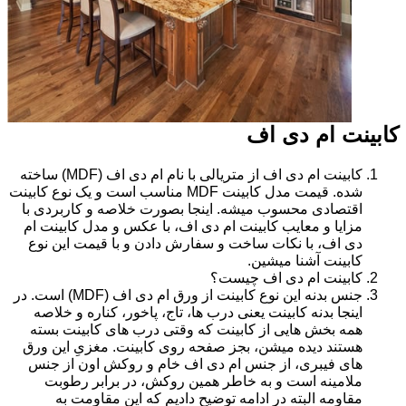
کابینت ام دی اف
کابینت ام دی اف از متریالی با نام ام دی اف (MDF) ساخته
شده. قیمت مدل کابینت MDF مناسب است و یک نوع کابینت
اقتصادی محسوب میشه. اینجا بصورت خلاصه و کاربردی با
مزایا و معایب کابینت ام دی اف، با عکس و مدل کابینت ام
دی اف، با نکات ساخت و سفارش دادن و با قیمت این نوع
کابینت آشنا میشین.
کابینت ام دی اف چیست؟
جنس بدنه این نوع کابینت از ورق ام دی اف (MDF) است. در
اینجا بدنه کابینت یعنی درب ها، تاج، پاخور، کناره و خلاصه
همه بخش هایی از کابینت که وقتی درب های کابینت بسته
هستند دیده میشن، بجز صفحه روی کابینت. مغزیِ این ورق
های فیبری، از جنس ام دی اف خام و روکش اون از جنس
ملامینه است و به خاطر همین روکش، در برابر رطوبت
مقاومه البته در ادامه توضیح دادیم که این مقاومت به