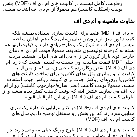
رطوبت، کامل نیست. در کابینت های ام دی اف (MDF) جنس
یونیت (اسکلت کابینت) هم معمولاً از ام دی اف انتخاب میشه.
تفاوت ملامینه و ام دی اف
ام دی اف (MDF) فقط برای کابینت سازی استفاده نمیشه بلکه
کمد، دکور، میز تلویزیون و خیلی وسایل دیگه هم باهاش ساخته
میشن. ام دی اف ها تنوع رنگ و طرح زیادی دارند و کیفیت اونها هم
بسته به کارخانه تولیدشون متفاوته. معمولاً قیمت ام دی اف های
خارجی توی بازار گرون تر از ام دی اف های ایرانی هستند. مزیت
اصلی MDF قیمت مناسب اون نسبت به کیفیتی هست که داره. ام
دی اف (MDF) انقدر پرکاربرده که حتی زمانی که از متریال با
کیفیت تر و زیباتری مثل «های گلاس» برای ساخت کابینت های
گلاس یا ورق های روکش چوب برای کابینت روکش چوب استفاده
میشه، معمولاً یونیت کابینت (یعنی سازه/چهارچوب کابینت) رو از ام
دی اف می سازند. علتش اینه که یونیت کابینت کمتر دیده میشه و از
طرفی کیفیت ام دی اف (MDF) برای این کار قابل قبوله.
کابینت های ام دی اف (MDF) در کنار مزایایی که دارند یک سری
معایبی هم دارند که این بخش رو مستقل توضیح دادیم.مدل های
کابینت ام دی اف (MDF)
کابینت های ام دی اف (MDF) طرح و رنگ خیلی متنوعی دارند. در
اینجا تعدادی از تصاویر این نوع کابینت رو می بینید. اما در گالری