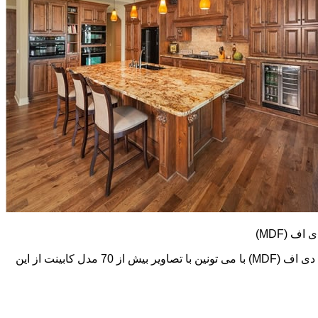
کابینت های ام دی اف (MDF) طرح و رنگ خیلی متنوعی دارند. در اینجا تعدادی از تصاویر این نوع کابینت رو می بینید. اما در گالری کابینت ام دی اف (MDF) با می تونین با تصاویر بیش از 70 مدل کابینت از این