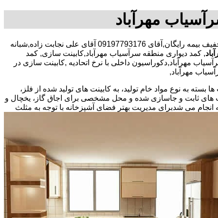
رآسیاب مهرآباد
30 در صد تخفیف بیمه رایگان,آقای 09197793176 آقای علی نجابت زاده,شبانه
باد
, کمد دیواری منطقه سرآسیاب مهرآباد,کابینت سازی, کمد
اب مهرآباد,دکوراسیون داخلی با نرخ اتحادیه ,کابینت سازی در
سیاب مهرآباد,
بسته به نوع مواد خام تولید، به کابینت های تولید شده از فلز،
نت های ثابت و جاسازی شده و محل مشخصی برای اجاق گاز، یخچال و
 انجام می شد
برای مدیریت بهتر فضای آشپزخانه با توجه به مثلث