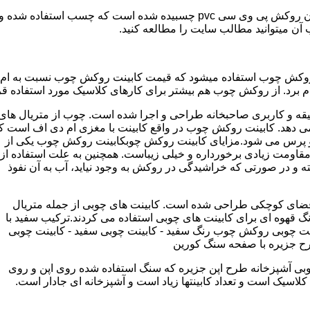
مدل کابینت ممبران (وکیوم) از ورق ام دی اف ساخته شده که روی آن روکش پی و
ب آن میتوانید مطالب سایت را مطالعه کنید.
وکش چوب استفاده میشود که قیمت کابینت روکش چوب نسبت به ام دی ا
برد. از روکش چوب هم بیشتر برای کارهای کلاسیک مورد استفاده قرا
یقه و کاربری صاحبخانه طراحی و اجرا شده است. چوب از متریال های
دهد. کابینت روکش چوب در واقع کابینت با مغزی ام دی اف است ک
پرس می شود.مزایای کابینت روکش چوبکابینت روکش چوب یکی از
و مقاومت زیادی برخورداره و خیلی زیباست. همچنین به علت استفاده از
 و در صورتی که خراشیدگی در روکش به وجود نیاید، آب به آن نفوذ
ضای کوچکی طراحی شده است. کابینت های چوبی از جمله متریال
گ قهوه ای برای کابینت های چوبی استفاده می کردند.ترکیب سفید با
ت چوبی روکش چوب رنگ سفید - کابینت چوبی سفید - کابینت چوبی
رح جزیره با صفحه سنگ کورین
بی آشپزخانه طرح اپن جزیره که سنگ استفاده شده روی اپن و روی
اسیک است و تعداد کابینتها زیاد است و آشپزخانه ای جادار است.