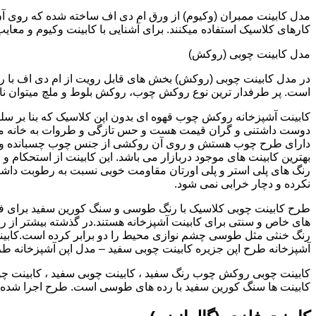
کارهای کلاسیک استفاده میکنند. برای آشنایی با کابینت وکیوم و معای
مدل کابینت چوبی (روکش)
در مدل کابینت چوبی (روکش) بخش های قابل رویت از ام دی اف با ر
است. پر طرفدار ترین نوع روکش چوب، روکش بلوط و ملچ میتوان نام 
کابینت آشپزخانه روکش چوب قهوه ای بدون اپن کلاسیک که بنا بر سل
دوست داشتنی و گران قیمت هست و حس تازگی و طروات به خانه می 
دارای طرح چوب هستش و روی آن روکشی از جنس چوب چسبانده و 
بهترین کابینت های موجود دربازار می باشد. این کابینت از استحکام 
رنگ های پلی استر و پلی اورتان مقاومت خوبی نسبت به رطوبت داشته
نکرده و دچار خرابی نمی شود.
طرح کابینت چوبی کلاسیک با رنگ طوسی و سنگ کورین سفید برای ف
های خاص و سنتی برای کابینت آشپزخانه هستند.در گذشته بیشتر از رن
رنگ خنثی مثل طوسی چشم نوازی محیط را دو برابر کرده است.کابین
آشپزخانه طرح اپن جزیره کابینت چوبی سفید – مدل اپن آشپزخانه ط
کابینت چوبی روکش چوب رنگ سفید ، کابینت چوبی سفید ، کابینت چو
کابینت ها سنگ کورین سفید با رده های طوسی است. طرح اجرا شده کل