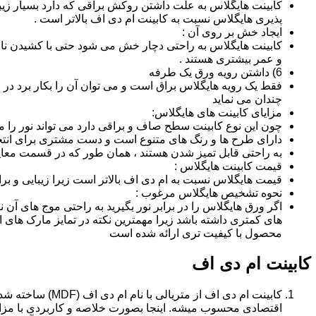
کابینت هایگلاس به علت داشتن روکش براقی که دارد بسیار زیب
پذیری هایگلاس نسبت به کابینت ام دی اف بالاتر است .
ایجاد خش بر روی آن :
کابینت هایگلاس به راحتی دچار خش می شود حتی با کشیدن ناخن 
و عمر بیشتری هستند .
6) داشتن رویه ورق یک طرفه
فقط یک رویه هایگلاس براق است و می توان آن را بکار برد در جا
چندان می نماید
مزایای کابینت های هایگلاس:
چون این نوع کابینت سطح صاف و براقی دارد می تواند نور را
دارای طرح ها و رنگ های متنوع است و دست مشتری برای انتخ
به راحتی قابل تمیز شدن هستند ، همان طور که در قسمت معایب
قیمت کابینت هایگلاس :
قیمت هایگلاس نسبت به ام دی اف بالاتر است زیرا زیبایی و بر
نحوه تشخیص هایگلاس مرغوب :
اگر ورق هایگلاس را در برابر نور بگیرید به راحتی موج های آ
های کمتری داشته باشد زیرا مهمترین نکته در تمایز مارک ه
محصول با کیفیت تری ارائه شده است
کابینت ام دی اف
اقتصادی محسوب میشه. اینجا بصورت خلاصه و کاربردی با مزایا