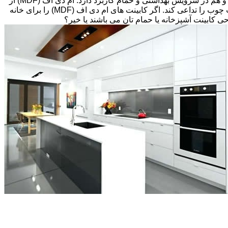
های قبلی، انتخاب های زیادی پیش رویتان قرار دارد. کابینت ام دی اف (MDF) اغلب گزینه مقرون به صرفه ای می باشد که هم در آشپزخانه و هم در سرویس بهداشتی و حمام کاربرد دارد. ام دی اف (MDF) از
تخته های فیبر با دانسیته متوسط و پوششی از لایه نازکی از وینیل(Thermofoil)، تشکیل شده است اما می تواند طوری طراحی شود که بافت چوب را تداعی کند. اگر کابینت های ام دی اف (MDF) را برای خانه
احی کابینت آشپزخانه یا حمام تان می باشند یا خیر؟