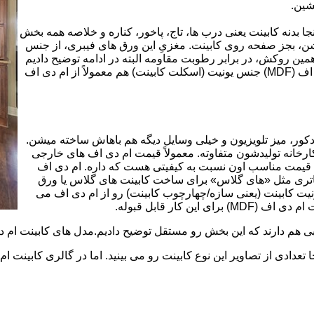
شین.
بینت از ورق ام دی اف (MDF) است. در اینجا بدنه کابینت یعنی درب ها، تاج، پاخور، کناره و خلاصه همه بخش
شن، بجز صفحه روی کابینت. مغزیِ این ورق های فیبری، از جنس
ن روکش، در برابر رطوبت مقاومه البته در ادامه توضیح دادیم
که این مقاومت به رطوبت، کامل نیست. در کابینت های ام دی اف (MDF) جنس یونیت (اسکلت کابینت) هم معمولاً از ام دی اف
ه کمد، دکور، میز تلویزیون و خیلی وسایل دیگه هم باهاش ساخته میشن.
کارخانه تولیدشون متفاوته. معمولاً قیمت ام دی اف های خارجی
توی بازار گرون تر از ام دی اف های ایرانی هستند. مزیت اصلی MDF قیمت مناسب اون نسبت به کیفیتی هست که داره. ام دی اف
 و زیباتری مثل «های گلاس» برای ساخت کابینت های گلاس یا ورق
ت کابینت (یعنی سازه/چهارچوب کابینت) رو از ام دی اف می
 کار قابل قبوله.