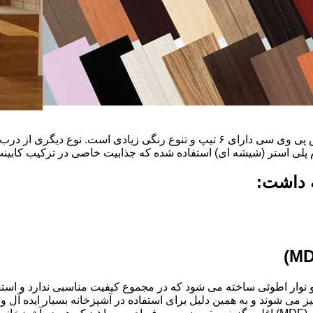
ضخامت این درب ها ۱۶ میل و ۱۸ و١٩و٢٠و٢٢ میل است که با روکش پی وی سی دارای ۶ ت
م پلی استر (شیشه ای) استفاده شده که جذابیت خاصی در ترکیب کابینت 
ه داشت:
ذ و نوار اطوئی ساخته می شود که در مجموع کیفیت مناسبی ندارد و استف
انتخاب شود.کابینت های آشپزخانه MDF به آسانی تمیز می شوند و به همین دلیل برای استفاده در آ