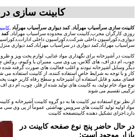
کابینت سازی در 
کابینت سازی سرآسیاب مهرآباد
,
کمد دیواری سرآسیاب مهرآباد
,
کابین
روزی کارگران مجرب,کابینت سازی محدوده سرآسیاب مهرآباد,
کمد 
دیواری,دکوراسیون داخلی شرکت,دکوراسیون داخلی ادارات,دکوراسیون 
سرآسیاب مهرآباد,کمد دیواری در سرآسیاب مهرآباد,کمد دیواری منزل,
کابینت در آشپزخانه برای نگهداری مواد غذایی، لوازم پخت وپز و ظروف 
چوب، ام دی اف، های گلاس، پی وی سی، ممبران یا وکیوم، روکش چوب 
دیگر وسایل آشپزخانه نبودند و اغلب فعالیت های صورت گرفته شده در
کار و با توجه به شرایط خاص استفاده کننده، از کابینت استفاده می
فضای مفید و قابل استفاده آن آشپزخانه و سطح رفاه کاربر جهت پخ
نوع مواد خام تولید، به کابینت های تولید شده از فلز، چوب، ام دی 
ترکیبی تقسیم می شوند
از نظر نوع استفاده نیز کابینت ها به دو گروه کابینت آشپزخانه و 
مواد اولیه تولید کابینت های سرویس بهداشتی عموماً از پی وی سی م
دارد.اجزای تشکیل دهنده کابینتصفحه کابینت
در حال حاضر پنج نوع صفحه کابینت در
بازار موجود است: