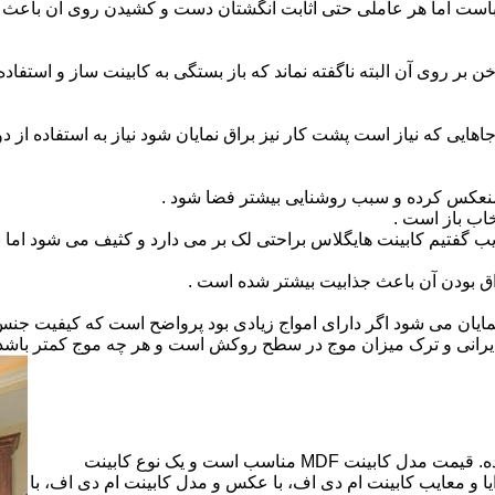
است اما هر عاملی حتی اثابت انگشتان دست و کشیدن روی آن باعث برو
بر روی آن البته ناگفته نماند که باز بستگی به کابینت ساز و استفاد
هایی که نیاز است پشت کار نیز براق نمایان شود نیاز به استفاده از د
 منعکس کرده و سبب روشنایی بیشتر فضا شود .
اب باز است .
 گفتیم کابینت هایگلاس براحتی لک بر می دارد و کثیف می شود اما ب
اق بودن آن باعث جذابیت بیشتر شده است .
ن نمایان می شود اگر دارای امواج زیادی بود پرواضح است که کیفیت ج
ای ایرانی و ترک میزان موج در سطح روکش است و هر چه موج کمتر ب
کابینت ام دی اف از متریالی با نام ام دی اف (MDF) ساخته شده. قیمت مدل کابینت MDF مناسب است و یک نوع کابینت
 و معایب کابینت ام دی اف، با عکس و مدل کابینت ام دی اف، با