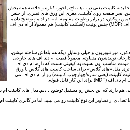
بینت از ورق ام دی اف (MDF) است. در اینجا بدنه کابینت یعنی درب ها، تاج، پاخور، کناره و خلاصه همه بخش
شن، بجز صفحه روی کابینت. مغزیِ این ورق های فیبری، از جنس
ن روکش، در برابر رطوبت مقاومه البته در ادامه توضیح دادیم
که این مقاومت به رطوبت، کامل نیست. در کابینت های ام دی اف (MDF) جنس یونیت (اسکلت کابینت) هم معمولاً از ام دی اف
ه کمد، دکور، میز تلویزیون و خیلی وسایل دیگه هم باهاش ساخته میشن.
کارخانه تولیدشون متفاوته. معمولاً قیمت ام دی اف های خارجی
توی بازار گرون تر از ام دی اف های ایرانی هستند. مزیت اصلی MDF قیمت مناسب اون نسبت به کیفیتی هست که داره. ام دی اف
 و زیباتری مثل «های گلاس» برای ساخت کابینت های گلاس یا ورق
ت کابینت (یعنی سازه/چهارچوب کابینت) رو از ام دی اف می
 کار قابل قبوله.