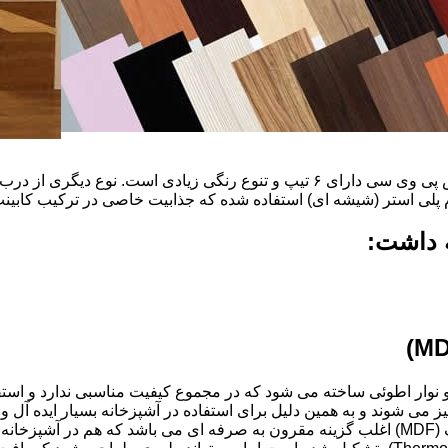
ضخامت این درب ها ۱۶ میل و ۱۸ و١٩و٢٠و٢٢ میل است که با روکش پی وی سی دارای ۶ ت
م پلی استر (شیشه ای) استفاده شده که جذابیت خاصی در ترکیب کابینت 
ه داشت:
ذ و نوار اطوئی ساخته می شود که در مجموع کیفیت مناسبی ندارد و استف
انتخاب شود.کابینت های آشپزخانه MDF به آسانی تمیز می شوند و به همین دلیل برای استفاده در آ