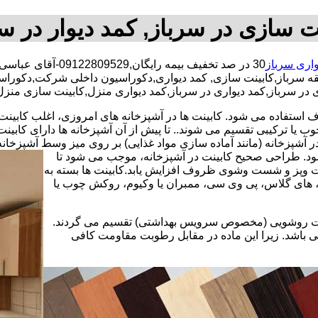
ت سازی در سرباز, کمد دیوار در س
واری سرباز
30 در صد تخفیف بیمه رایگان,09122809529-آقای عباسی,شبانه روزی کارگران مجرب,کابینت سازی محدوده سرباز,
قه سرباز,کابینت سازی, کمد دیواری,دکوراسیون داخلی شرکت,دکوراس
زی در سرباز,کمد دیواری در سرباز,کمد دیواری منزل,کابینت سازی منزل
استفاده می شود. کابینت ها در آشپزخانه های امروزی، اغلب کابینت ها 
یا ترکیبی تقسیم می شوند.. تا پیش از آن آشپزخانه ها دارای کابی
 آشپزخانه (مانند آماده سازی مواد غذایی) بر روی میز وسط آشپزخانه
 شود. طراحی صحیح کابینت در آشپزخانه، موجب می شود تا
ت وپز و شست وشوی ظروف افزایش یابد.کابینت ها بسته به
اف، های گلاس، پی وی سی، ممبران یا وکیوم، روکش چوب یا
کابینت روشویی (مخصوص سرویس بهداشتی) تقسیم می گردند.
ی باشد. زیرا این ماده در مقابل رطوبت مقاومت کافی