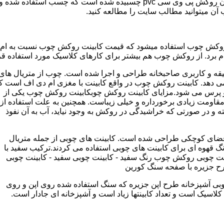
مدل کابینت ممبران (وکیوم) از ورق ام دی اف ساخته شده که روی آن روکش پی و
ب آن میتوانید مطالب سایت را مطالعه کنید.
وکش چوب استفاده میشود که قیمت کابینت روکش چوب نسبت به ام دی ا
برد. از روکش چوب هم بیشتر برای کارهای کلاسیک مورد استفاده قرا
یقه و کاربری صاحبخانه طراحی و اجرا شده است. چوب از متریال های
دهد. کابینت روکش چوب در واقع کابینت با مغزی ام دی اف است ک
پرس می شود.مزایای کابینت روکش چوبکابینت روکش چوب یکی از
و مقاومت زیادی برخورداره و خیلی زیباست. همچنین به علت استفاده از
 و در صورتی که خراشیدگی در روکش به وجود نیاید، آب به آن نفوذ
ضای کوچکی طراحی شده است. کابینت های چوبی از جمله متریال
گ قهوه ای برای کابینت های چوبی استفاده می کردند.ترکیب سفید با
ت چوبی روکش چوب رنگ سفید - کابینت چوبی سفید - کابینت چوبی
رح جزیره با صفحه سنگ کورین
بی آشپزخانه طرح اپن جزیره که سنگ استفاده شده روی اپن و روی
اسیک است و تعداد کابینتها زیاد است و آشپزخانه ای جادار است.