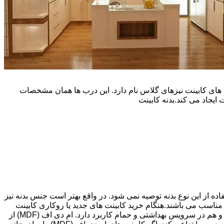
یپ و تنوع رنگی زیادی است. نوع دیگری از درب های کابینت نیزهای گلاس نام دارد. این درب ها همان مشخصات
ایجاد می کند.بدنه کابینت
اده از این نوع بدنه توصیه نمی شود. در واقع بهتر است جنس بدنه نیز
شپزخانه بسیار ایده آل و مناسب می باشند.هنگام خرید کابینت های جدید یا روکاری کابینت
های قبلی، انتخاب های زیادی پیش رویتان قرار دارد. کابینت ام دی اف (MDF) اغلب گزینه مقرون به صرفه ای می باشد که هم در آشپزخانه و هم در سرویس بهداشتی و حمام کاربرد دارد. ام دی اف (MDF) از