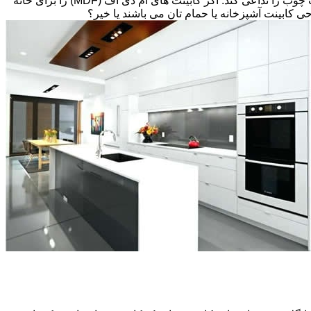
تخته های فیبر با دانسیته متوسط و پوششی از لایه نازکی از وینیل(Thermofoil)، تشکیل شده است اما می تواند طوری طراحی شود که بافت چوب را تداعی کند. اگر کابینت های ام دی اف (MDF) را برای خانه
احی کابینت آشپزخانه یا حمام تان می باشند یا خیر؟