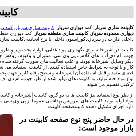
کابین
کابینت سازی سرباز
,
کمد دیواری سرباز
,
کابینت سازی سرباز
,
کمد دی
دیواری محدوده سرباز
,
کابینت سازی منطقه سرباز
, کمد دیواری منط
داخلی ادارات در سرباز,دکوراسیون داخلی با نرخ اتحادیه ,کابینت سا
کابینت در آشپزخانه برای نگهداری مواد غذایی، لوازم پخت وپز و ظروف 
چوب، ام دی اف، های گلاس، پی وی سی، ممبران یا وکیوم، روکش چوب 
دیگر وسایل آشپزخانه نبودند و اغلب فعالیت های صورت گرفته شده در
کار و با توجه به شرایط خاص استفاده کننده، از کابینت استفاده می
فضای مفید و قابل استفاده آن آشپزخانه و سطح رفاه کاربر جهت پخ
نوع مواد خام تولید، به کابینت های تولید شده از فلز، چوب، ام دی 
ترکیبی تقسیم می شوند
از نظر نوع استفاده نیز کابینت ها به دو گروه کابینت آشپزخانه و 
مواد اولیه تولید کابینت های سرویس بهداشتی عموماً از پی وی سی م
دارد.اجزای تشکیل دهنده کابینتصفحه کابینت
در حال حاضر پنج نوع صفحه کابینت در
بازار موجود است: