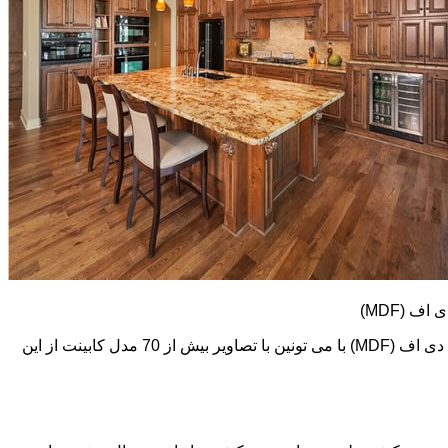
کابینت های ام دی اف (MDF) طرح و رنگ خیلی متنوعی دارند. در اینجا تعدادی از تصاویر این نوع کابینت رو می بینید. اما در گالری کابینت ام دی اف (MDF) با می تونین با تصاویر بیش از 70 مدل کابینت از این