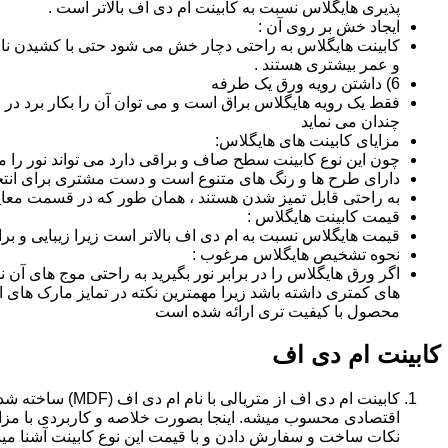
پذیری هایگلاس نسبت به کابینت ام دی اف بالاتر است .
ایجاد خش بر روی آن :
کابینت هایگلاس به راحتی دچار خش می شود حتی با کشیدن ناخن 
و عمر بیشتری هستند .
6) داشتن رویه ورق یک طرفه
فقط یک رویه هایگلاس براق است و می توان آن را بکار برد در جا
چندان می نماید
مزایای کابینت های هایگلاس:
چون این نوع کابینت سطح صاف و براقی دارد می تواند نور را
دارای طرح ها و رنگ های متنوع است و دست مشتری برای انتخ
به راحتی قابل تمیز شدن هستند ، همان طور که در قسمت معایب
قیمت کابینت هایگلاس :
قیمت هایگلاس نسبت به ام دی اف بالاتر است زیرا زیبایی و بر
نحوه تشخیص هایگلاس مرغوب :
اگر ورق هایگلاس را در برابر نور بگیرید به راحتی موج های آ
های کمتری داشته باشد زیرا مهمترین نکته در تمایز مارک ه
محصول با کیفیت تری ارائه شده است
کابینت ام دی اف
اقتصادی محسوب میشه. اینجا بصورت خلاصه و کاربردی با مزایا
نکات ساخت و سفارش دادن و با قیمت این نوع کابینت آشنا می