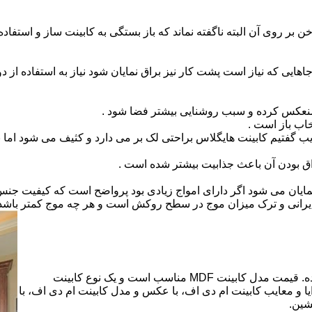
بر روی آن البته ناگفته نماند که باز بستگی به کابینت ساز و استفاد
هایی که نیاز است پشت کار نیز براق نمایان شود نیاز به استفاده از د
 منعکس کرده و سبب روشنایی بیشتر فضا شود .
اب باز است .
 گفتیم کابینت هایگلاس براحتی لک بر می دارد و کثیف می شود اما ب
اق بودن آن باعث جذابیت بیشتر شده است .
ن نمایان می شود اگر دارای امواج زیادی بود پرواضح است که کیفیت ج
ای ایرانی و ترک میزان موج در سطح روکش است و هر چه موج کمتر ب
کابینت ام دی اف از متریالی با نام ام دی اف (MDF) ساخته شده. قیمت مدل کابینت MDF مناسب است و یک نوع کابینت
 و معایب کابینت ام دی اف، با عکس و مدل کابینت ام دی اف، با
شین.