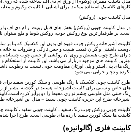
کارهای کلاسیک استفاده میکنند. برای آشنایی با کابینت وکیوم و معای
مدل کابینت چوبی (روکش)
در مدل کابینت چوبی (روکش) بخش های قابل رویت از ام دی اف با ر
است. پر طرفدار ترین نوع روکش چوب، روکش بلوط و ملچ میتوان نام 
کابینت آشپزخانه روکش چوب قهوه ای بدون اپن کلاسیک که بنا بر سل
دوست داشتنی و گران قیمت هست و حس تازگی و طروات به خانه می 
دارای طرح چوب هستش و روی آن روکشی از جنس چوب چسبانده و 
بهترین کابینت های موجود دربازار می باشد. این کابینت از استحکام 
رنگ های پلی استر و پلی اورتان مقاومت خوبی نسبت به رطوبت داشته
نکرده و دچار خرابی نمی شود.
طرح کابینت چوبی کلاسیک با رنگ طوسی و سنگ کورین سفید برای ف
های خاص و سنتی برای کابینت آشپزخانه هستند.در گذشته بیشتر از رن
رنگ خنثی مثل طوسی چشم نوازی محیط را دو برابر کرده است.کابین
آشپزخانه طرح اپن جزیره کابینت چوبی سفید – مدل اپن آشپزخانه ط
کابینت چوبی روکش چوب رنگ سفید ، کابینت چوبی سفید ، کابینت چو
کابینت ها سنگ کورین سفید با رده های طوسی است. طرح اجرا شده کل
کابینت فلزی (گالوانیزه)