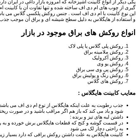
یکی دیگر از انواع کابینت آشپزخانه که امروزه بازار داغی در ایران د
گیری از چوب های ام دی اف ساخته شده و تنها تفاوت آن با کابینت
این نوع کابینت با ام دی اف است . جنس روکش پلکسی گلاس می باشد
و استفاده از هایگلاس به دلیل سطح شیشه ای و براق آن موجب جذب ن
انواع روکش های براق موجود در بازار
روکش پلی گلاس یا پلی لاک
روکش ملامینه براق
روکش آکرولیک
روکش یو وی
روکش پی وی سی براق
روکش رنگ و پولیش براق
روکش های گلاس
معایب کابینت هایگلاس :
جذب رطوبت به علت اینکه هایگلاس از نوع ام دی اف می باشد
شود و باد می کند که باز هم اگر مراقب باشید و در صورت ریختن
داشتن لبه های تیز و برنده :
در قسمت گوشه و کنج که قطعات هایگلاس برش خورده و به روش
به راحتی دچار لک می شود
کابینت هایگلاس به علت داشتن روکش براقی که دارد بسیار زیب