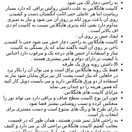
به راحتی دچار لک می شود
کابینت هایگلاس به علت داشتن روکش براقی که دارد بسیار
زیباست اما هر عاملی حتی اثابت انگشتان دست و کشیدن
روی آن باعث بروز لکه بر روی آن می شود و نیاز به تمیزی
مداوم دارد یعنی لکه پذیری هایگلاس نسبت به کابینت ام دی
اف بالاتر است .
ایجاد خش بر روی آن :
کابینت هایگلاس به راحتی دچار خش می شود حتی با کشیدن
ناخن بر روی آن البته ناگفته نماند که باز بستگی به کابینت
ساز و استفاده از جنس های درجه یک و مرغوب دارد اجناس
با کیفیت تر دارای دوام و عمر بیشتری هستند .
6) داشتن رویه ورق یک طرفه
فقط یک رویه هایگلاس براق است و می توان آن را بکار برد
در جاهایی که نیاز است پشت کار نیز براق نمایان شود نیاز به
استفاده از دو ورق هایگلاس دارید و می بایست دوبل کار کنید
که همین هزینه را دو چندان می نماید
مزایای کابینت های هایگلاس:
چون این نوع کابینت سطح صاف و براقی دارد می تواند نور را
منعکس کرده و سبب روشنایی بیشتر فضا شود .
دارای طرح ها و رنگ های متنوع است و دست مشتری برای
انتخاب باز است .
به راحتی قابل تمیز شدن هستند ، همان طور که در قسمت
معایب گفتیم کابینت هایگلاس براحتی لک بر می دارد و کثیف
می شود اما به همان راحتی هم با یک دستمال نمناک تمیز