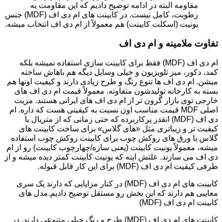
مقاومه البته در ادامه توضیح دادیم که این مقاومت به
رطوبت، کامل نیست. در کابینت های ام دی اف (MDF) جنس
یونیت (اسکلت کابینت) هم معمولاً از ام دی اف انتخاب میشه.
تفاوت ملامینه و ام دی اف
ام دی اف (MDF) فقط برای کابینت سازی استفاده نمیشه بلکه
کمد، دکور، میز تلویزیون و خیلی وسایل دیگه هم باهاش ساخته
میشن. ام دی اف ها تنوع رنگ و طرح زیادی دارند و کیفیت اونها هم
بسته به کارخانه تولیدشون متفاوته. معمولاً قیمت ام دی اف های
خارجی توی بازار گرون تر از ام دی اف های ایرانی هستند. مزیت
اصلی MDF قیمت مناسب اون نسبت به کیفیتی هست که داره. ام
دی اف (MDF) انقدر پرکاربرده که حتی زمانی که از متریال با
کیفیت تر و زیباتری مثل «های گلاس» برای ساخت کابینت های
گلاس یا ورق های روکش چوب برای کابینت روکش چوب استفاده
میشه، معمولاً یونیت کابینت (یعنی سازه/چهارچوب کابینت) رو از ام
دی اف می سازند. علتش اینه که یونیت کابینت کمتر دیده میشه و از
طرفی کیفیت ام دی اف (MDF) برای این کار قابل قبوله.
کابینت های ام دی اف (MDF) در کنار مزایایی که دارند یک سری
معایبی هم دارند که این بخش رو مستقل توضیح دادیم.مدل های
کابینت ام دی اف (MDF)
کابینت های ام دی اف (MDF) طرح و رنگ خیلی متنوعی دارند. در