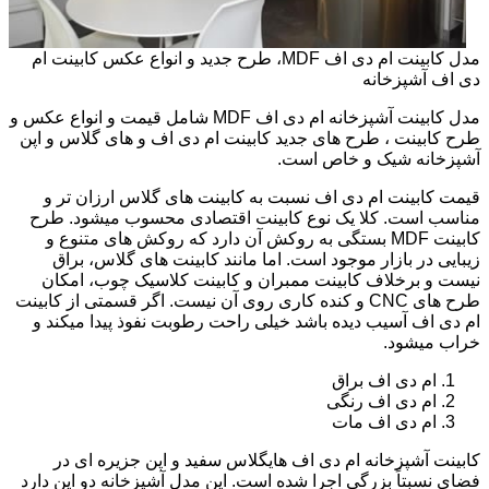
مدل کابینت ام دی اف MDF، طرح جدید و انواع عکس کابینت ام
دی اف آشپزخانه
مدل کابینت آشپزخانه ام دی اف MDF شامل قیمت و انواع عکس و
طرح کابینت ، طرح های جدید کابینت ام دی اف و های گلاس و اپن
آشپزخانه شیک و خاص است.
قیمت کابینت ام دی اف نسبت به کابینت های گلاس ارزان تر و
مناسب است. کلا یک نوع کابینت اقتصادی محسوب میشود. طرح
کابینت MDF بستگی به روکش آن دارد که روکش های متنوع و
زیبایی در بازار موجود است. اما مانند کابینت های گلاس، براق
نیست و برخلاف کابینت ممبران و کابینت کلاسیک چوب، امکان
طرح های CNC و کنده کاری روی آن نیست. اگر قسمتی از کابینت
ام دی اف آسیب دیده باشد خیلی راحت رطوبت نفوذ پیدا میکند و
خراب میشود.
ام دی اف براق
ام دی اف رنگی
ام دی اف مات
کابینت آشپزخانه ام دی اف هایگلاس سفید و اپن جزیره ای در
فضای نسبتاً بزرگی اجرا شده است. این مدل آشپزخانه دو اپن دارد