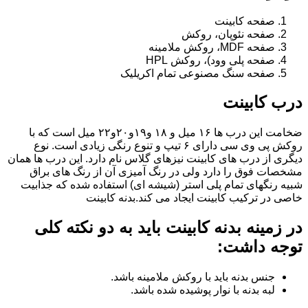
صفحه کابینت
صفحه نئوپان، روکش
صفحه MDF، روکش ملامینه
صفحه پلی وود)، روکش HPL
صفحه سنگ مصنوعی تمام اکریلیک
درب کابینت
ضخامت این درب ها ۱۶ میل و ۱۸ و١٩و٢٠و٢٢ میل است که با
روکش پی وی سی دارای ۶ تیپ و تنوع رنگی زیادی است. نوع
دیگری از درب های کابینت نیزهای گلاس نام دارد. این درب ها همان
مشخصات فوق را دارد ولی در رنگ آمیزی آن از رنگ های براق
شبیه رنگهای تمام پلی استر (شیشه ای) استفاده شده که جذابیت
خاصی در ترکیب کابینت ایجاد می کند.بدنه کابینت
در زمینه بدنه کابینت باید به دو نکته کلی
توجه داشت:
جنس بدنه باید با روکش ملامینه باشد.
لبه بدنه با نوار پوشیده شده باشد.