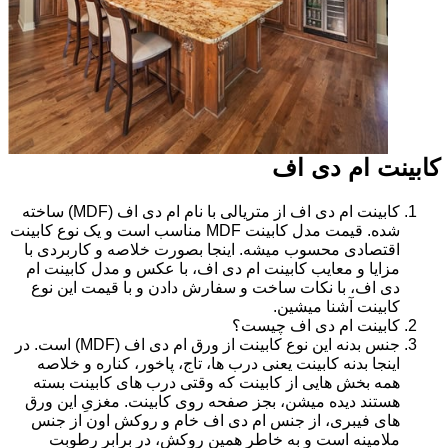
کابینت ام دی اف
کابینت ام دی اف از متریالی با نام ام دی اف (MDF) ساخته
شده. قیمت مدل کابینت MDF مناسب است و یک نوع کابینت
اقتصادی محسوب میشه. اینجا بصورت خلاصه و کاربردی با
مزایا و معایب کابینت ام دی اف، با عکس و مدل کابینت ام
دی اف، با نکات ساخت و سفارش دادن و با قیمت این نوع
کابینت آشنا میشین.
کابینت ام دی اف چیست؟
جنس بدنه این نوع کابینت از ورق ام دی اف (MDF) است. در
اینجا بدنه کابینت یعنی درب ها، تاج، پاخور، کناره و خلاصه
همه بخش هایی از کابینت که وقتی درب های کابینت بسته
هستند دیده میشن، بجز صفحه روی کابینت. مغزیِ این ورق
های فیبری، از جنس ام دی اف خام و روکش اون از جنس
ملامینه است و به خاطر همین روکش، در برابر رطوبت