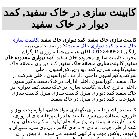
کابینت سازی در خاک سفید, کمد
دیوار در خاک سفید
کابینت سازی خاک سفید
,
کمد دیواری خاک سفید
,
کابینت سازی
خاک سفید
,
کمد دیواری خاک سفید
30 در صد تخفیف بیمه
رایگان,09122809529-آقای عباسی,شبانه روزی کارگران
مجرب,کابینت سازی محدوده خاک سفید,
کمد دیواری محدوده خاک
سفید
,
کابینت سازی منطقه خاک سفید
, کمد دیواری منطقه خاک
سفید,کابینت سازی, کمد دیواری,دکوراسیون داخلی
شرکت,دکوراسیون داخلی ادارات,دکوراسیون داخلی شرکت در
خاک سفید,دکوراسیون داخلی ادارات در خاک سفید,دکوراسیون
داخلی با نرخ اتحادیه ,کابینت سازی در خاک سفید,کمد دیواری در
خاک سفید,کمد دیواری منزل,کابینت سازی منزل,کابینت سازی
آشپزخانه , کمد دیواری منزل در خاک سفید,
کابینت در آشپزخانه برای نگهداری مواد غذایی، لوازم پخت وپز و
ظروف استفاده می شود. کابینت ها در آشپزخانه های امروزی،
اغلب کابینت ها بسته به نوع مواد خام تولید، به کابینت های تولید
شده از فلز، چوب، ام دی اف، های گلاس، پی وی سی، ممبران یا
وکیوم، روکش چوب یا ترکیبی تقسیم می شوند.. تا پیش از آن