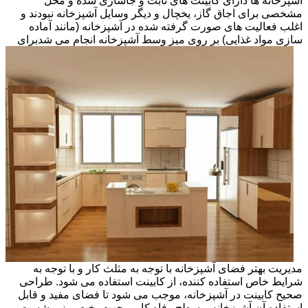
آشپزخانه ها دارای کابینت های ثابت و جاسازی شده و محل
مشخصی برای اجاق گاز، یخچال و دیگر وسایل آشپزخانه نبودند و
اغلب فعالیت های صورت گرفته شده در آشپزخانه (مانند آماده
سازی مواد غذایی) بر روی میز وسط آشپزخانه انجام می شد
برای
مدیریت بهتر فضای آشپزخانه با توجه به مثلث کار و با توجه به
شرایط خاص استفاده کننده، از کابینت استفاده می شود. طراحی
صحیح کابینت در آشپزخانه، موجب می شود تا فضای مفید و قابل
استفاده آن آشپزخانه و سطح رفاه کاربر جهت پخت وپز و شست