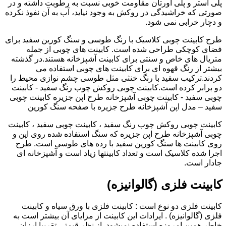
پلی استر و پلی اورتان مقاومت خوبی نسبت به رطوبت داشته و در
صورتی که خراشیدگی در روکش به وجود نیاید، آب به آن نفوذ نکرده
و دچار خرابی نمی شود.
طرح کابینت چوبی کلاسیک با رنگ طوسی و سنگ کورین سفید برای
فضای کوچکی طراحی شده است. کابینت های چوبی از جمله
متریال های خاص و سنتی برای کابینت آشپزخانه هستند.در گذشته
بیشتر از رنگ قهوه ای برای کابینت های چوبی استفاده می
کردند.ترکیب سفید با رنگ خنثی مثل طوسی چشم نوازی محیط را
دو برابر کرده است.کابینت چوبی روکش چوب رنگ سفید - کابینت
چوبی سفید - کابینت چوبی آشپزخانه طرح اپن جزیره کابینت چوبی
سفید – مدل اپن آشپزخانه طرح جزیره با صفحه سنگ کورین
کابینت چوبی روکش چوب رنگ سفید ، کابینت چوبی سفید ، کابینت
چوبی آشپزخانه طرح اپن جزیره که سنگ استفاده شده روی اپن و
روی کابینت ها سنگ کورین سفید با رده های طوسی است. طرح
اجرا شده کلاسیک است و تعداد کابینتها زیاد است و آشپزخانه ای
جادار است.
کابینت فلزی (گالوانیزه)
کابینت فلزی دو نوع است : کابینت فلزی با ورق سیاه و کابینت
فلزی (گالوانیزه) . ایرادات این کابینت از مزایای آن بیشتر است به
خاطر همین امروزه استفاده نمیشود. از نظر قیمتی تقریبا ارزان