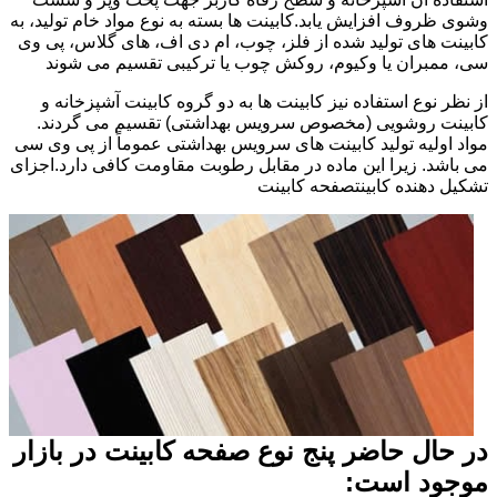
وشوی ظروف افزایش یابد.کابینت ها بسته به نوع مواد خام تولید، به
کابینت های تولید شده از فلز، چوب، ام دی اف، های گلاس، پی وی
سی، ممبران یا وکیوم، روکش چوب یا ترکیبی تقسیم می شوند
از نظر نوع استفاده نیز کابینت ها به دو گروه کابینت آشپزخانه و
کابینت روشویی (مخصوص سرویس بهداشتی) تقسیم می گردند.
مواد اولیه تولید کابینت های سرویس بهداشتی عموماً از پی وی سی
می باشد. زیرا این ماده در مقابل رطوبت مقاومت کافی دارد.اجزای
تشکیل دهنده کابینتصفحه کابینت
در حال حاضر پنج نوع صفحه کابینت در بازار
موجود است: