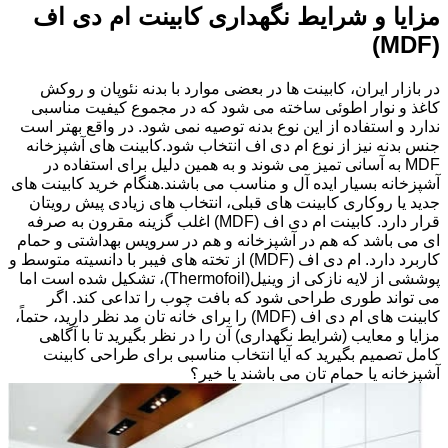
مزایا و شرایط نگهداری کابینت ام دی اف
(MDF)
در بازار ایران، کابینت ها در بعضی موارد با بدنه نئوپان و روکش
کاغذ و نوار اطوئی ساخته می شود که در مجموع کیفیت مناسبی
ندارد و استفاده از این نوع بدنه توصیه نمی شود. در واقع بهتر است
جنس بدنه نیز از نوع ام دی اف انتخاب شود.کابینت های آشپزخانه
MDF به آسانی تمیز می شوند و به همین دلیل برای استفاده در
آشپزخانه بسیار ایده آل و مناسب می باشند.هنگام خرید کابینت های
جدید یا روکاری کابینت های قبلی، انتخاب های زیادی پیش رویتان
قرار دارد. کابینت ام دی اف (MDF) اغلب گزینه مقرون به صرفه
ای می باشد که هم در آشپزخانه و هم در سرویس بهداشتی و حمام
کاربرد دارد. ام دی اف (MDF) از تخته های فیبر با دانسیته متوسط و
پوششی از لایه نازکی از وینیل(Thermofoil)، تشکیل شده است اما
می تواند طوری طراحی شود که بافت چوب را تداعی کند. اگر
کابینت های ام دی اف (MDF) را برای خانه تان مد نظر دارید، حتماً،
مزایا و معایب (شرایط نگهداری) آن را در نظر بگیرید تا با آگاهی
کامل تصمیم بگیرید که آیا انتخاب مناسبی برای طراحی کابینت
آشپزخانه یا حمام تان می باشند یا خیر؟