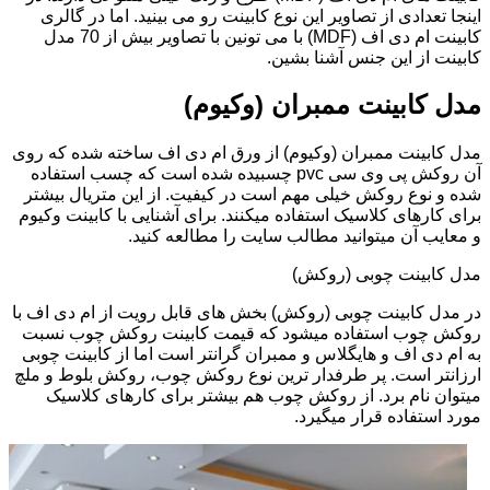
اینجا تعدادی از تصاویر این نوع کابینت رو می بینید. اما در گالری
کابینت ام دی اف (MDF) با می تونین با تصاویر بیش از 70 مدل
کابینت از این جنس آشنا بشین.
مدل کابینت ممبران (وکیوم)
مدل کابینت ممبران (وکیوم) از ورق ام دی اف ساخته شده که روی
آن روکش پی وی سی pvc چسبیده شده است که چسب استفاده
شده و نوع روکش خیلی مهم است در کیفیت. از این متریال بیشتر
برای کارهای کلاسیک استفاده میکنند. برای آشنایی با کابینت وکیوم
و معایب آن میتوانید مطالب سایت را مطالعه کنید.
مدل کابینت چوبی (روکش)
در مدل کابینت چوبی (روکش) بخش های قابل رویت از ام دی اف با
روکش چوب استفاده میشود که قیمت کابینت روکش چوب نسبت
به ام دی اف و هایگلاس و ممبران گرانتر است اما از کابینت چوبی
ارزانتر است. پر طرفدار ترین نوع روکش چوب، روکش بلوط و ملچ
میتوان نام برد. از روکش چوب هم بیشتر برای کارهای کلاسیک
مورد استفاده قرار میگیرد.