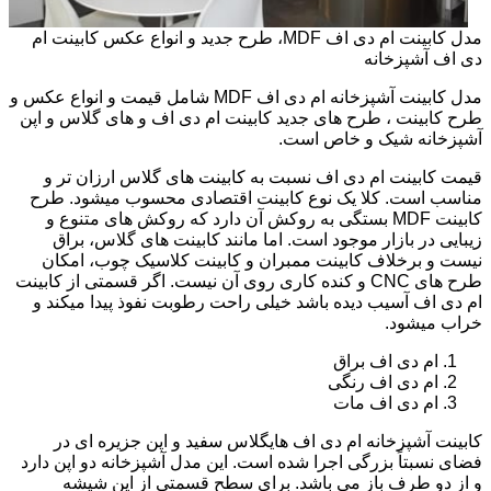
مدل کابینت ام دی اف MDF، طرح جدید و انواع عکس کابینت ام
دی اف آشپزخانه
مدل کابینت آشپزخانه ام دی اف MDF شامل قیمت و انواع عکس و
طرح کابینت ، طرح های جدید کابینت ام دی اف و های گلاس و اپن
آشپزخانه شیک و خاص است.
قیمت کابینت ام دی اف نسبت به کابینت های گلاس ارزان تر و
مناسب است. کلا یک نوع کابینت اقتصادی محسوب میشود. طرح
کابینت MDF بستگی به روکش آن دارد که روکش های متنوع و
زیبایی در بازار موجود است. اما مانند کابینت های گلاس، براق
نیست و برخلاف کابینت ممبران و کابینت کلاسیک چوب، امکان
طرح های CNC و کنده کاری روی آن نیست. اگر قسمتی از کابینت
ام دی اف آسیب دیده باشد خیلی راحت رطوبت نفوذ پیدا میکند و
خراب میشود.
ام دی اف براق
ام دی اف رنگی
ام دی اف مات
کابینت آشپزخانه ام دی اف هایگلاس سفید و اپن جزیره ای در
فضای نسبتاً بزرگی اجرا شده است. این مدل آشپزخانه دو اپن دارد
و از دو طرف باز می باشد. برای سطح قسمتی از اپن شیشه