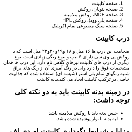
صفحه کابینت
صفحه نئوپان، روکش
صفحه MDF، روکش ملامینه
صفحه پلی وود)، روکش HPL
صفحه سنگ مصنوعی تمام اکریلیک
درب کابینت
ضخامت این درب ها ۱۶ میل و ۱۸ و١٩و٢٠و٢٢ میل است که با
روکش پی وی سی دارای ۶ تیپ و تنوع رنگی زیادی است. نوع
دیگری از درب های کابینت نیزهای گلاس نام دارد. این درب ها همان
مشخصات فوق را دارد ولی در رنگ آمیزی آن از رنگ های براق
شبیه رنگهای تمام پلی استر (شیشه ای) استفاده شده که جذابیت
خاصی در ترکیب کابینت ایجاد می کند.بدنه کابینت
در زمینه بدنه کابینت باید به دو نکته کلی
توجه داشت:
جنس بدنه باید با روکش ملامینه باشد.
لبه بدنه با نوار پوشیده شده باشد.
مزایا و شرایط نگهداری کابینت ام دی اف