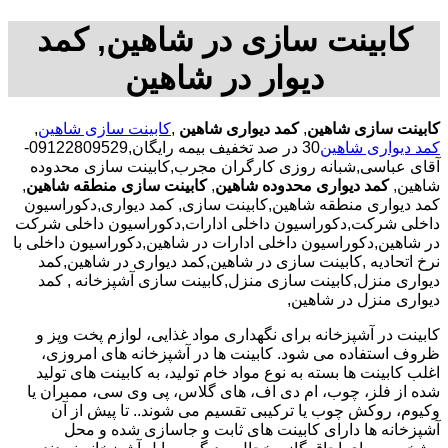
کابینت سازی در شاهین, کمد
دیوار در شاهین
کابینت سازی شاهین
,
کمد دیواری شاهین
,
کابینت سازی شاهین
,
کمد دیواری شاهین
30 در صد تخفیف بیمه رایگان,09122809529-
آقای عباسی,شبانه روزی کارگران مجرب,کابینت سازی محدوده
شاهین,
کمد دیواری محدوده شاهین
,
کابینت سازی منطقه شاهین
,
کمد دیواری منطقه شاهین,کابینت سازی, کمد دیواری,دکوراسیون
داخلی شرکت,دکوراسیون داخلی ادارات,دکوراسیون داخلی شرکت
در شاهین,دکوراسیون داخلی ادارات در شاهین,دکوراسیون داخلی با
نرخ اتحادیه ,کابینت سازی در شاهین,کمد دیواری در شاهین,کمد
دیواری منزل,کابینت سازی منزل,کابینت سازی آشپزخانه , کمد
دیواری منزل در شاهین,
کابینت در آشپزخانه برای نگهداری مواد غذایی، لوازم پخت وپز و
ظروف استفاده می شود. کابینت ها در آشپزخانه های امروزی،
اغلب کابینت ها بسته به نوع مواد خام تولید، به کابینت های تولید
شده از فلز، چوب، ام دی اف، های گلاس، پی وی سی، ممبران یا
وکیوم، روکش چوب یا ترکیبی تقسیم می شوند.. تا پیش از آن
آشپزخانه ها دارای کابینت های ثابت و جاسازی شده و محل