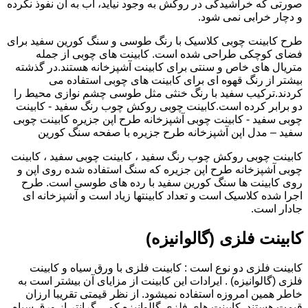
صورتی که خراشیدگی در روکش به وجود نیاید، آب به آن نفوذ نکرده
و دچار خرابی نمی شود.
طرح کابینت چوبی کلاسیک با رنگ طوسی و سنگ کورین سفید برای
فضای کوچکی طراحی شده است. کابینت های چوبی از جمله
متریال های خاص و سنتی برای کابینت آشپزخانه هستند.در گذشته
بیشتر از رنگ قهوه ای برای کابینت های چوبی استفاده می
کردند.ترکیب سفید با رنگ خنثی مثل طوسی چشم نوازی محیط را
دو برابر کرده است.کابینت چوبی روکش چوب رنگ سفید - کابینت
چوبی سفید - کابینت چوبی آشپزخانه طرح اپن جزیره کابینت چوبی
سفید – مدل اپن آشپزخانه طرح جزیره با صفحه سنگ کورین
کابینت چوبی روکش چوب رنگ سفید ، کابینت چوبی سفید ، کابینت
چوبی آشپزخانه طرح اپن جزیره که سنگ استفاده شده روی اپن و
روی کابینت ها سنگ کورین سفید با رده های طوسی است. طرح
اجرا شده کلاسیک است و تعداد کابینتها زیاد است و آشپزخانه ای
جادار است.
کابینت فلزی (گالوانیزه)
کابینت فلزی دو نوع است : کابینت فلزی با ورق سیاه و کابینت
فلزی (گالوانیزه) . ایرادات این کابینت از مزایای آن بیشتر است به
خاطر همین امروزه استفاده نمیشود. از نظر قیمتی تقریبا ارزان
قیمت هستند. کابینت های فلزی گالوانیزه کمی گرانتر از ورق سیاه