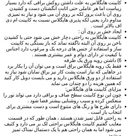
کابینت هایگلاس به علت داشتن روکش براقی که دارد بسیار
زیباست اما هر عاملی حتی اثابت انگشتان دست و کشیدن
روی آن باعث بروز لکه بر روی آن می شود و نیاز به تمیزی
مداوم دارد یعنی لکه پذیری هایگلاس نسبت به کابینت ام دی
اف بالاتر است .
ایجاد خش بر روی آن :
کابینت هایگلاس به راحتی دچار خش می شود حتی با کشیدن
ناخن بر روی آن البته ناگفته نماند که باز بستگی به کابینت
ساز و استفاده از جنس های درجه یک و مرغوب دارد اجناس
با کیفیت تر دارای دوام و عمر بیشتری هستند .
6) داشتن رویه ورق یک طرفه
فقط یک رویه هایگلاس براق است و می توان آن را بکار برد
در جاهایی که نیاز است پشت کار نیز براق نمایان شود نیاز به
استفاده از دو ورق هایگلاس دارید و می بایست دوبل کار کنید
که همین هزینه را دو چندان می نماید
مزایای کابینت های هایگلاس:
چون این نوع کابینت سطح صاف و براقی دارد می تواند نور را
منعکس کرده و سبب روشنایی بیشتر فضا شود .
دارای طرح ها و رنگ های متنوع است و دست مشتری برای
انتخاب باز است .
به راحتی قابل تمیز شدن هستند ، همان طور که در قسمت
معایب گفتیم کابینت هایگلاس براحتی لک بر می دارد و کثیف
می شود اما به همان راحتی هم با یک دستمال نمناک تمیز
میشود