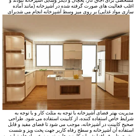
مشخصی برای اجاق گاز، یخچال و دیگر وسایل آشپزخانه نبودند و
اغلب فعالیت های صورت گرفته شده در آشپزخانه (مانند آماده
سازی مواد غذایی) بر روی میز وسط آشپزخانه انجام می شد
برای
مدیریت بهتر فضای آشپزخانه با توجه به مثلث کار و با توجه به
شرایط خاص استفاده کننده، از کابینت استفاده می شود. طراحی
صحیح کابینت در آشپزخانه، موجب می شود تا فضای مفید و قابل
استفاده آن آشپزخانه و سطح رفاه کاربر جهت پخت وپز و شست
وشوی ظروف افزایش یابد.کابینت ها بسته به نوع مواد خام تولید، به