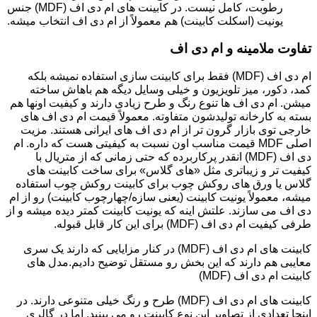
رطوبت، کامل نیست. در کابینت های ام دی اف (MDF) جنس
یونیت (اسکلت کابینت) هم معمولاً از ام دی اف انتخاب میشه.
تفاوت ملامینه و ام دی اف
ام دی اف (MDF) فقط برای کابینت سازی استفاده نمیشه بلکه
کمد، دکور، میز تلویزیون و خیلی وسایل دیگه هم باهاش ساخته
میشن. ام دی اف ها تنوع رنگ و طرح زیادی دارند و کیفیت اونها هم
بسته به کارخانه تولیدشون متفاوته. معمولاً قیمت ام دی اف های
خارجی توی بازار گرون تر از ام دی اف های ایرانی هستند. مزیت
اصلی MDF قیمت مناسب اون نسبت به کیفیتی هست که داره. ام
دی اف (MDF) انقدر پرکاربرده که حتی زمانی که از متریال با
کیفیت تر و زیباتری مثل «های گلاس» برای ساخت کابینت های
گلاس یا ورق های روکش چوب برای کابینت روکش چوب استفاده
میشه، معمولاً یونیت کابینت (یعنی سازه/چهارچوب کابینت) رو از ام
دی اف می سازند. علتش اینه که یونیت کابینت کمتر دیده میشه و از
طرفی کیفیت ام دی اف (MDF) برای این کار قابل قبوله.
کابینت های ام دی اف (MDF) در کنار مزایایی که دارند یک سری
معایبی هم دارند که این بخش رو مستقل توضیح دادیم.مدل های
کابینت ام دی اف (MDF)
کابینت های ام دی اف (MDF) طرح و رنگ خیلی متنوعی دارند. در
اینجا تعدادی از تصاویر این نوع کابینت رو می بینید. اما در گالری