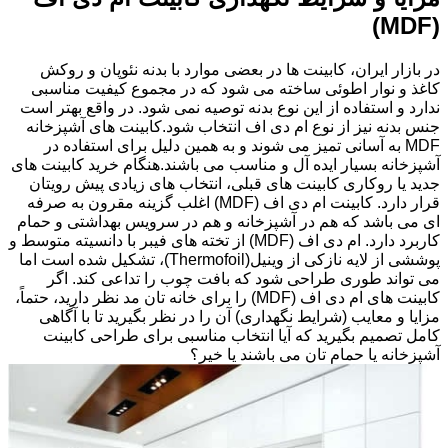
(MDF)
در بازار ایران، کابینت ها در بعضی موارد با بدنه نئوپان و روکش
کاغذ و نوار اطوئی ساخته می شود که در مجموع کیفیت مناسبی
ندارد و استفاده از این نوع بدنه توصیه نمی شود. در واقع بهتر است
جنس بدنه نیز از نوع ام دی اف انتخاب شود.کابینت های آشپزخانه
MDF به آسانی تمیز می شوند و به همین دلیل برای استفاده در
آشپزخانه بسیار ایده آل و مناسب می باشند.هنگام خرید کابینت های
جدید یا روکاری کابینت های قبلی، انتخاب های زیادی پیش رویتان
قرار دارد. کابینت ام دی اف (MDF) اغلب گزینه مقرون به صرفه
ای می باشد که هم در آشپزخانه و هم در سرویس بهداشتی و حمام
کاربرد دارد. ام دی اف (MDF) از تخته های فیبر با دانسیته متوسط و
پوششی از لایه نازکی از وینیل(Thermofoil)، تشکیل شده است اما
می تواند طوری طراحی شود که بافت چوب را تداعی کند. اگر
کابینت های ام دی اف (MDF) را برای خانه تان مد نظر دارید، حتماً،
مزایا و معایب (شرایط نگهداری) آن را در نظر بگیرید تا با آگاهی
کامل تصمیم بگیرید که آیا انتخاب مناسبی برای طراحی کابینت
آشپزخانه یا حمام تان می باشند یا خیر؟