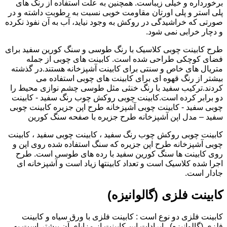
برخورداره و خیلی زیباست. همچنین به علت استفاده از رنگ های
پلی استر و پلی اورتان مقاومت خوبی نسبت به رطوبت داشته و در
صورتی که خراشیدگی در روکش به وجود نیاید، آب به آن نفوذ نکرده
و دچار خرابی نمی شود.
طرح کابینت چوبی کلاسیک با رنگ طوسی و سنگ کورین سفید برای
فضای کوچکی طراحی شده است. کابینت های چوبی از جمله
متریال های خاص و سنتی برای کابینت آشپزخانه هستند.در گذشته
بیشتر از رنگ قهوه ای برای کابینت های چوبی استفاده می
کردند.ترکیب سفید با رنگ خنثی مثل طوسی چشم نوازی محیط را
دو برابر کرده است.کابینت چوبی روکش چوب رنگ سفید - کابینت
چوبی سفید - کابینت چوبی آشپزخانه طرح اپن جزیره کابینت چوبی
سفید – مدل اپن آشپزخانه طرح جزیره با صفحه سنگ کورین
کابینت چوبی روکش چوب رنگ سفید ، کابینت چوبی سفید ، کابینت
چوبی آشپزخانه طرح اپن جزیره که سنگ استفاده شده روی اپن و
روی کابینت ها سنگ کورین سفید با رده های طوسی است. طرح
اجرا شده کلاسیک است و تعداد کابینتها زیاد است و آشپزخانه ای
جادار است.
کابینت فلزی (گالوانیزه)
کابینت فلزی دو نوع است : کابینت فلزی با ورق سیاه و کابینت
فلزی (گالوانیزه) . ایرادات این کابینت از مزایای آن بیشتر است به