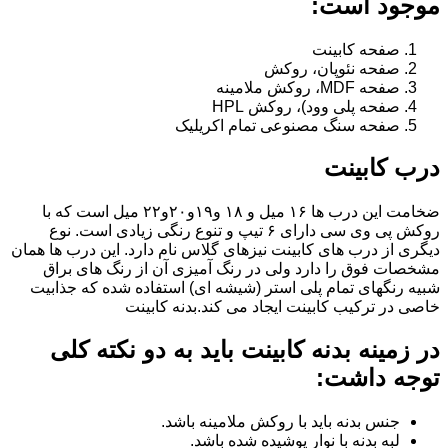
موجود است:
صفحه کابینت
صفحه نئوپان، روکش
صفحه MDF، روکش ملامینه
صفحه پلی وود)، روکش HPL
صفحه سنگ مصنوعی تمام اکریلیک
درب کابینت
ضخامت این درب ها ۱۶ میل و ۱۸ و١٩و٢٠و٢٢ میل است که با
روکش پی وی سی دارای ۶ تیپ و تنوع رنگی زیادی است. نوع
دیگری از درب های کابینت نیزهای گلاس نام دارد. این درب ها همان
مشخصات فوق را دارد ولی در رنگ آمیزی آن از رنگ های براق
شبیه رنگهای تمام پلی استر (شیشه ای) استفاده شده که جذابیت
خاصی در ترکیب کابینت ایجاد می کند.بدنه کابینت
در زمینه بدنه کابینت باید به دو نکته کلی
توجه داشت:
جنس بدنه باید با روکش ملامینه باشد.
لبه بدنه با نوار پوشیده شده باشد.