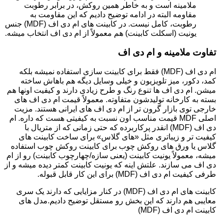
ملامینه است و به خاطر همین روکش، در برابر رطوبت
مقاومه البته در ادامه توضیح دادیم که این مقاومت به
رطوبت، کامل نیست. در کابینت های ام دی اف (MDF) جنس
یونیت (اسکلت کابینت) هم معمولاً از ام دی اف انتخاب میشه.
تفاوت ملامینه و ام دی اف
ام دی اف (MDF) فقط برای کابینت سازی استفاده نمیشه بلکه
کمد، دکور، میز تلویزیون و خیلی وسایل دیگه هم باهاش ساخته
میشن. ام دی اف ها تنوع رنگ و طرح زیادی دارند و کیفیت اونها هم
بسته به کارخانه تولیدشون متفاوته. معمولاً قیمت ام دی اف های
خارجی توی بازار گرون تر از ام دی اف های ایرانی هستند. مزیت
اصلی MDF قیمت مناسب اون نسبت به کیفیتی هست که داره. ام
دی اف (MDF) انقدر پرکاربرده که حتی زمانی که از متریال با
کیفیت تر و زیباتری مثل «های گلاس» برای ساخت کابینت های
گلاس یا ورق های روکش چوب برای کابینت روکش چوب استفاده
میشه، معمولاً یونیت کابینت (یعنی سازه/چهارچوب کابینت) رو از ام
دی اف می سازند. علتش اینه که یونیت کابینت کمتر دیده میشه و از
طرفی کیفیت ام دی اف (MDF) برای این کار قابل قبوله.
کابینت های ام دی اف (MDF) در کنار مزایایی که دارند یک سری
معایبی هم دارند که این بخش رو مستقل توضیح دادیم.مدل های
کابینت ام دی اف (MDF)