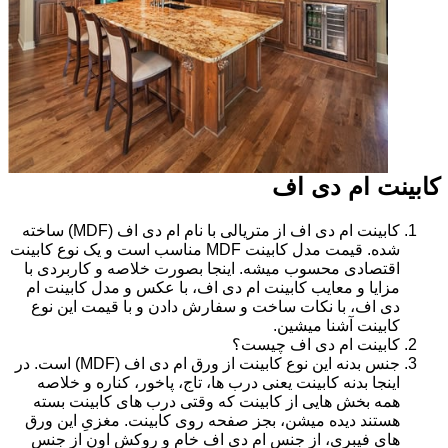
کابینت ام دی اف
کابینت ام دی اف از متریالی با نام ام دی اف (MDF) ساخته
شده. قیمت مدل کابینت MDF مناسب است و یک نوع کابینت
اقتصادی محسوب میشه. اینجا بصورت خلاصه و کاربردی با
مزایا و معایب کابینت ام دی اف، با عکس و مدل کابینت ام
دی اف، با نکات ساخت و سفارش دادن و با قیمت این نوع
کابینت آشنا میشین.
کابینت ام دی اف چیست؟
جنس بدنه این نوع کابینت از ورق ام دی اف (MDF) است. در
اینجا بدنه کابینت یعنی درب ها، تاج، پاخور، کناره و خلاصه
همه بخش هایی از کابینت که وقتی درب های کابینت بسته
هستند دیده میشن، بجز صفحه روی کابینت. مغزیِ این ورق
های فیبری، از جنس ام دی اف خام و روکش اون از جنس