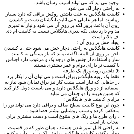
بوجود می آید که می تواند آسیب رسان باشد .
به راحتی دچار لک می شود
کابینت هایگلاس به علت داشتن روکش براقی که دارد بسیار
زیباست اما هر عاملی حتی اثابت انگشتان دست و کشیدن
روی آن باعث بروز لکه بر روی آن می شود و نیاز به تمیزی
مداوم دارد یعنی لکه پذیری هایگلاس نسبت به کابینت ام دی
اف بالاتر است .
ایجاد خش بر روی آن :
کابینت هایگلاس به راحتی دچار خش می شود حتی با کشیدن
ناخن بر روی آن البته ناگفته نماند که باز بستگی به کابینت
ساز و استفاده از جنس های درجه یک و مرغوب دارد اجناس
با کیفیت تر دارای دوام و عمر بیشتری هستند .
6) داشتن رویه ورق یک طرفه
فقط یک رویه هایگلاس براق است و می توان آن را بکار برد
در جاهایی که نیاز است پشت کار نیز براق نمایان شود نیاز به
استفاده از دو ورق هایگلاس دارید و می بایست دوبل کار کنید
که همین هزینه را دو چندان می نماید
مزایای کابینت های هایگلاس:
چون این نوع کابینت سطح صاف و براقی دارد می تواند نور را
منعکس کرده و سبب روشنایی بیشتر فضا شود .
دارای طرح ها و رنگ های متنوع است و دست مشتری برای
انتخاب باز است .
به راحتی قابل تمیز شدن هستند ، همان طور که در قسمت
معایب گفتیم کابینت هایگلاس براحتی لک بر می دارد و کثیف