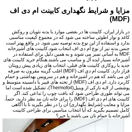
مزایا و شرایط نگهداری کابینت ام دی اف
(MDF)
در بازار ایران، کابینت ها در بعضی موارد با بدنه نئوپان و روکش
کاغذ و نوار اطوئی ساخته می شود که در مجموع کیفیت مناسبی
ندارد و استفاده از این نوع بدنه توصیه نمی شود. در واقع بهتر است
جنس بدنه نیز از نوع ام دی اف انتخاب شود.کابینت های آشپزخانه
MDF به آسانی تمیز می شوند و به همین دلیل برای استفاده در
آشپزخانه بسیار ایده آل و مناسب می باشند.هنگام خرید کابینت های
جدید یا روکاری کابینت های قبلی، انتخاب های زیادی پیش رویتان
قرار دارد. کابینت ام دی اف (MDF) اغلب گزینه مقرون به صرفه
ای می باشد که هم در آشپزخانه و هم در سرویس بهداشتی و حمام
کاربرد دارد. ام دی اف (MDF) از تخته های فیبر با دانسیته متوسط و
پوششی از لایه نازکی از وینیل(Thermofoil)، تشکیل شده است اما
می تواند طوری طراحی شود که بافت چوب را تداعی کند. اگر
کابینت های ام دی اف (MDF) را برای خانه تان مد نظر دارید، حتماً،
مزایا و معایب (شرایط نگهداری) آن را در نظر بگیرید تا با آگاهی
کامل تصمیم بگیرید که آیا انتخاب مناسبی برای طراحی کابینت
آشپزخانه یا حمام تان می باشند یا خیر؟