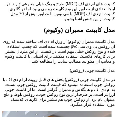
کابینت های ام دی اف (MDF) طرح و رنگ خیلی متنوعی دارند. در
اینجا تعدادی از تصاویر این نوع کابینت رو می بینید. اما در گالری
کابینت ام دی اف (MDF) با می تونین با تصاویر بیش از 70 مدل
کابینت از این جنس آشنا بشین.
مدل کابینت ممبران (وکیوم)
مدل کابینت ممبران (وکیوم) از ورق ام دی اف ساخته شده که روی
آن روکش پی وی سی pvc چسبیده شده است که چسب استفاده
شده و نوع روکش خیلی مهم است در کیفیت. از این متریال بیشتر
برای کارهای کلاسیک استفاده میکنند. برای آشنایی با کابینت وکیوم
و معایب آن میتوانید مطالب سایت را مطالعه کنید.
مدل کابینت چوبی (روکش)
در مدل کابینت چوبی (روکش) بخش های قابل رویت از ام دی اف با
روکش چوب استفاده میشود که قیمت کابینت روکش چوب نسبت
به ام دی اف و هایگلاس و ممبران گرانتر است اما از کابینت چوبی
ارزانتر است. پر طرفدار ترین نوع روکش چوب، روکش بلوط و ملچ
میتوان نام برد. از روکش چوب هم بیشتر برای کارهای کلاسیک
مورد استفاده قرار میگیرد.