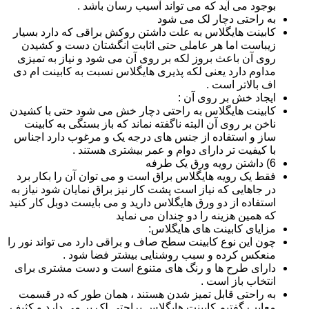
بوجود می آید که می تواند آسیب رسان باشد .
به راحتی دچار لک می شود
کابینت هایگلاس به علت داشتن روکش براقی که دارد بسیار
زیباست اما هر عاملی حتی اثابت انگشتان دست و کشیدن
روی آن باعث بروز لکه بر روی آن می شود و نیاز به تمیزی
مداوم دارد یعنی لکه پذیری هایگلاس نسبت به کابینت ام دی
اف بالاتر است .
ایجاد خش بر روی آن :
کابینت هایگلاس به راحتی دچار خش می شود حتی با کشیدن
ناخن بر روی آن البته ناگفته نماند که باز بستگی به کابینت
ساز و استفاده از جنس های درجه یک و مرغوب دارد اجناس
با کیفیت تر دارای دوام و عمر بیشتری هستند .
6) داشتن رویه ورق یک طرفه
فقط یک رویه هایگلاس براق است و می توان آن را بکار برد
در جاهایی که نیاز است پشت کار نیز براق نمایان شود نیاز به
استفاده از دو ورق هایگلاس دارید و می بایست دوبل کار کنید
که همین هزینه را دو چندان می نماید
مزایای کابینت های هایگلاس:
چون این نوع کابینت سطح صاف و براقی دارد می تواند نور را
منعکس کرده و سبب روشنایی بیشتر فضا شود .
دارای طرح ها و رنگ های متنوع است و دست مشتری برای
انتخاب باز است .
به راحتی قابل تمیز شدن هستند ، همان طور که در قسمت
معایب گفتیم کابینت هایگلاس براحتی لک بر می دارد و کثیف