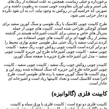
برخورداره و خیلی زیباست. همچنین به علت استفاده از رنگ های
پلی استر و پلی اورتان مقاومت خوبی نسبت به رطوبت داشته و در
صورتی که خراشیدگی در روکش به وجود نیاید، آب به آن نفوذ نکرده
و دچار خرابی نمی شود.
طرح کابینت چوبی کلاسیک با رنگ طوسی و سنگ کورین سفید برای
فضای کوچکی طراحی شده است. کابینت های چوبی از جمله
متریال های خاص و سنتی برای کابینت آشپزخانه هستند.در گذشته
بیشتر از رنگ قهوه ای برای کابینت های چوبی استفاده می
کردند.ترکیب سفید با رنگ خنثی مثل طوسی چشم نوازی محیط را
دو برابر کرده است.کابینت چوبی روکش چوب رنگ سفید - کابینت
چوبی سفید - کابینت چوبی آشپزخانه طرح اپن جزیره کابینت چوبی
سفید – مدل اپن آشپزخانه طرح جزیره با صفحه سنگ کورین
کابینت چوبی روکش چوب رنگ سفید ، کابینت چوبی سفید ، کابینت
چوبی آشپزخانه طرح اپن جزیره که سنگ استفاده شده روی اپن و
روی کابینت ها سنگ کورین سفید با رده های طوسی است. طرح
اجرا شده کلاسیک است و تعداد کابینتها زیاد است و آشپزخانه ای
جادار است.
کابینت فلزی (گالوانیزه)
کابینت فلزی دو نوع است : کابینت فلزی با ورق سیاه و کابینت
فلزی (گالوانیزه) . ایرادات این کابینت از مزایای آن بیشتر است به