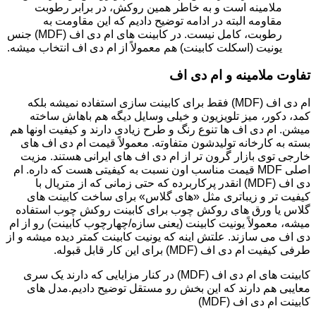
ملامینه است و به خاطر همین روکش، در برابر رطوبت
مقاومه البته در ادامه توضیح دادیم که این مقاومت به
رطوبت، کامل نیست. در کابینت های ام دی اف (MDF) جنس
یونیت (اسکلت کابینت) هم معمولاً از ام دی اف انتخاب میشه.
تفاوت ملامینه و ام دی اف
ام دی اف (MDF) فقط برای کابینت سازی استفاده نمیشه بلکه
کمد، دکور، میز تلویزیون و خیلی وسایل دیگه هم باهاش ساخته
میشن. ام دی اف ها تنوع رنگ و طرح زیادی دارند و کیفیت اونها هم
بسته به کارخانه تولیدشون متفاوته. معمولاً قیمت ام دی اف های
خارجی توی بازار گرون تر از ام دی اف های ایرانی هستند. مزیت
اصلی MDF قیمت مناسب اون نسبت به کیفیتی هست که داره. ام
دی اف (MDF) انقدر پرکاربرده که حتی زمانی که از متریال با
کیفیت تر و زیباتری مثل «های گلاس» برای ساخت کابینت های
گلاس یا ورق های روکش چوب برای کابینت روکش چوب استفاده
میشه، معمولاً یونیت کابینت (یعنی سازه/چهارچوب کابینت) رو از ام
دی اف می سازند. علتش اینه که یونیت کابینت کمتر دیده میشه و از
طرفی کیفیت ام دی اف (MDF) برای این کار قابل قبوله.
کابینت های ام دی اف (MDF) در کنار مزایایی که دارند یک سری
معایبی هم دارند که این بخش رو مستقل توضیح دادیم.مدل های
کابینت ام دی اف (MDF)