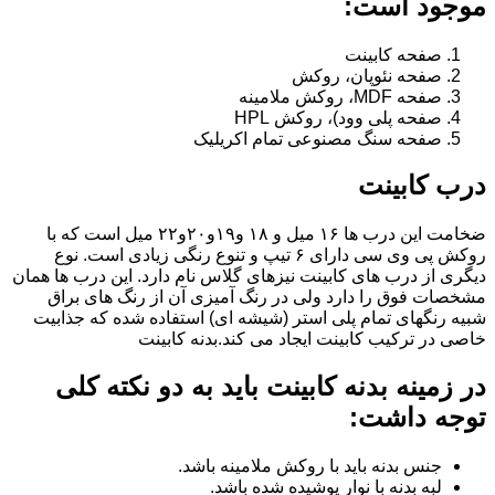
موجود است:
صفحه کابینت
صفحه نئوپان، روکش
صفحه MDF، روکش ملامینه
صفحه پلی وود)، روکش HPL
صفحه سنگ مصنوعی تمام اکریلیک
درب کابینت
ضخامت این درب ها ۱۶ میل و ۱۸ و١٩و٢٠و٢٢ میل است که با
روکش پی وی سی دارای ۶ تیپ و تنوع رنگی زیادی است. نوع
دیگری از درب های کابینت نیزهای گلاس نام دارد. این درب ها همان
مشخصات فوق را دارد ولی در رنگ آمیزی آن از رنگ های براق
شبیه رنگهای تمام پلی استر (شیشه ای) استفاده شده که جذابیت
خاصی در ترکیب کابینت ایجاد می کند.بدنه کابینت
در زمینه بدنه کابینت باید به دو نکته کلی
توجه داشت:
جنس بدنه باید با روکش ملامینه باشد.
لبه بدنه با نوار پوشیده شده باشد.