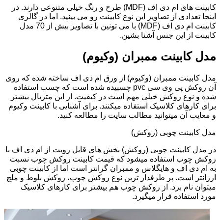
کابینت های ام دی اف (MDF) طرح و رنگ خیلی متنوعی دارند. در
اینجا تعدادی از تصاویر این نوع کابینت رو می بینید. اما در گالری
کابینت ام دی اف (MDF) با می تونین با تصاویر بیش از 70 مدل
کابینت از این جنس آشنا بشین.
مدل کابینت ممبران (وکیوم)
مدل کابینت ممبران (وکیوم) از ورق ام دی اف ساخته شده که روی
آن روکش پی وی سی pvc چسبیده شده است که چسب استفاده
شده و نوع روکش خیلی مهم است در کیفیت. از این متریال بیشتر
برای کارهای کلاسیک استفاده میکنند. برای آشنایی با کابینت وکیوم
و معایب آن میتوانید مطالب سایت را مطالعه کنید.
مدل کابینت چوبی (روکش)
در مدل کابینت چوبی (روکش) بخش های قابل رویت از ام دی اف با
روکش چوب استفاده میشود که قیمت کابینت روکش چوب نسبت
به ام دی اف و هایگلاس و ممبران گرانتر است اما از کابینت چوبی
ارزانتر است. پر طرفدار ترین نوع روکش چوب، روکش بلوط و ملچ
میتوان نام برد. از روکش چوب هم بیشتر برای کارهای کلاسیک
مورد استفاده قرار میگیرد.