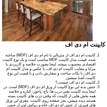
کابینت ام دی اف
کابینت ام دی اف از متریالی با نام ام دی اف (MDF) ساخته
شده. قیمت مدل کابینت MDF مناسب است و یک نوع کابینت
اقتصادی محسوب میشه. اینجا بصورت خلاصه و کاربردی با
مزایا و معایب کابینت ام دی اف، با عکس و مدل کابینت ام
دی اف، با نکات ساخت و سفارش دادن و با قیمت این نوع
کابینت آشنا میشین.
کابینت ام دی اف چیست؟
جنس بدنه این نوع کابینت از ورق ام دی اف (MDF) است. در
اینجا بدنه کابینت یعنی درب ها، تاج، پاخور، کناره و خلاصه
همه بخش هایی از کابینت که وقتی درب های کابینت بسته
هستند دیده میشن، بجز صفحه روی کابینت. مغزیِ این ورق
های فیبری، از جنس ام دی اف خام و روکش اون از جنس