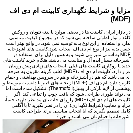
مزایا و شرایط نگهداری کابینت ام دی اف
(MDF)
در بازار ایران، کابینت ها در بعضی موارد با بدنه نئوپان و روکش
کاغذ و نوار اطوئی ساخته می شود که در مجموع کیفیت مناسبی
ندارد و استفاده از این نوع بدنه توصیه نمی شود. در واقع بهتر است
جنس بدنه نیز از نوع ام دی اف انتخاب شود.کابینت های آشپزخانه
MDF به آسانی تمیز می شوند و به همین دلیل برای استفاده در
آشپزخانه بسیار ایده آل و مناسب می باشند.هنگام خرید کابینت های
جدید یا روکاری کابینت های قبلی، انتخاب های زیادی پیش رویتان
قرار دارد. کابینت ام دی اف (MDF) اغلب گزینه مقرون به صرفه
ای می باشد که هم در آشپزخانه و هم در سرویس بهداشتی و حمام
کاربرد دارد. ام دی اف (MDF) از تخته های فیبر با دانسیته متوسط و
پوششی از لایه نازکی از وینیل(Thermofoil)، تشکیل شده است اما
می تواند طوری طراحی شود که بافت چوب را تداعی کند. اگر
کابینت های ام دی اف (MDF) را برای خانه تان مد نظر دارید، حتماً،
مزایا و معایب (شرایط نگهداری) آن را در نظر بگیرید تا با آگاهی
کامل تصمیم بگیرید که آیا انتخاب مناسبی برای طراحی کابینت
آشپزخانه یا حمام تان می باشند یا خیر؟