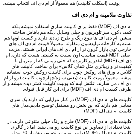
یونیت (اسکلت کابینت) هم معمولاً از ام دی اف انتخاب میشه.
تفاوت ملامینه و ام دی اف
ام دی اف (MDF) فقط برای کابینت سازی استفاده نمیشه بلکه
کمد، دکور، میز تلویزیون و خیلی وسایل دیگه هم باهاش ساخته
میشن. ام دی اف ها تنوع رنگ و طرح زیادی دارند و کیفیت اونها هم
بسته به کارخانه تولیدشون متفاوته. معمولاً قیمت ام دی اف های
خارجی توی بازار گرون تر از ام دی اف های ایرانی هستند. مزیت
اصلی MDF قیمت مناسب اون نسبت به کیفیتی هست که داره. ام
دی اف (MDF) انقدر پرکاربرده که حتی زمانی که از متریال با
کیفیت تر و زیباتری مثل «های گلاس» برای ساخت کابینت های
گلاس یا ورق های روکش چوب برای کابینت روکش چوب استفاده
میشه، معمولاً یونیت کابینت (یعنی سازه/چهارچوب کابینت) رو از ام
دی اف می سازند. علتش اینه که یونیت کابینت کمتر دیده میشه و از
طرفی کیفیت ام دی اف (MDF) برای این کار قابل قبوله.
کابینت های ام دی اف (MDF) در کنار مزایایی که دارند یک سری
معایبی هم دارند که این بخش رو مستقل توضیح دادیم.مدل های
کابینت ام دی اف (MDF)
کابینت های ام دی اف (MDF) طرح و رنگ خیلی متنوعی دارند. در
اینجا تعدادی از تصاویر این نوع کابینت رو می بینید. اما در گالری
کابینت ام دی اف (MDF) با می تونین با تصاویر بیش از 70 مدل