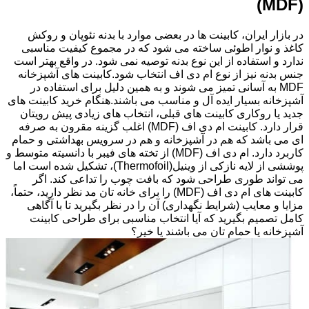
(MDF)
در بازار ایران، کابینت ها در بعضی موارد با بدنه نئوپان و روکش
کاغذ و نوار اطوئی ساخته می شود که در مجموع کیفیت مناسبی
ندارد و استفاده از این نوع بدنه توصیه نمی شود. در واقع بهتر است
جنس بدنه نیز از نوع ام دی اف انتخاب شود.کابینت های آشپزخانه
MDF به آسانی تمیز می شوند و به همین دلیل برای استفاده در
آشپزخانه بسیار ایده آل و مناسب می باشند.هنگام خرید کابینت های
جدید یا روکاری کابینت های قبلی، انتخاب های زیادی پیش رویتان
قرار دارد. کابینت ام دی اف (MDF) اغلب گزینه مقرون به صرفه
ای می باشد که هم در آشپزخانه و هم در سرویس بهداشتی و حمام
کاربرد دارد. ام دی اف (MDF) از تخته های فیبر با دانسیته متوسط و
پوششی از لایه نازکی از وینیل(Thermofoil)، تشکیل شده است اما
می تواند طوری طراحی شود که بافت چوب را تداعی کند. اگر
کابینت های ام دی اف (MDF) را برای خانه تان مد نظر دارید، حتماً،
مزایا و معایب (شرایط نگهداری) آن را در نظر بگیرید تا با آگاهی
کامل تصمیم بگیرید که آیا انتخاب مناسبی برای طراحی کابینت
آشپزخانه یا حمام تان می باشند یا خیر؟