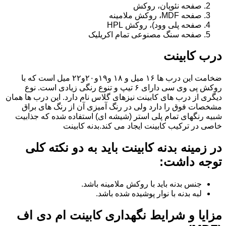
صفحه نئوپان، روکش
صفحه MDF، روکش ملامینه
صفحه پلی وود)، روکش HPL
صفحه سنگ مصنوعی تمام اکریلیک
درب کابینت
ضخامت این درب ها ۱۶ میل و ۱۸ و١٩و٢٠و٢٢ میل است که با
روکش پی وی سی دارای ۶ تیپ و تنوع رنگی زیادی است. نوع
دیگری از درب های کابینت نیزهای گلاس نام دارد. این درب ها همان
مشخصات فوق را دارد ولی در رنگ آمیزی آن از رنگ های براق
شبیه رنگهای تمام پلی استر (شیشه ای) استفاده شده که جذابیت
خاصی در ترکیب کابینت ایجاد می کند.بدنه کابینت
در زمینه بدنه کابینت باید به دو نکته کلی
توجه داشت:
جنس بدنه باید با روکش ملامینه باشد.
لبه بدنه با نوار پوشیده شده باشد.
مزایا و شرایط نگهداری کابینت ام دی اف