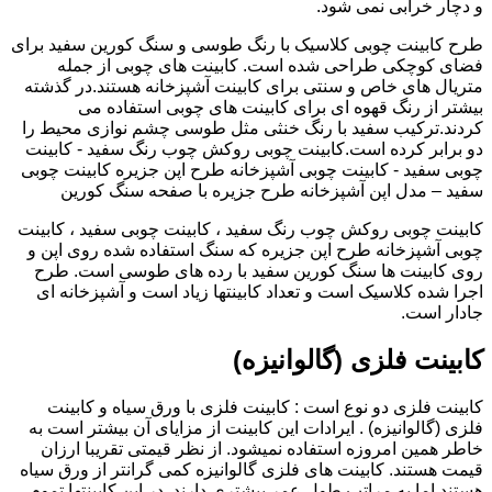
و دچار خرابی نمی شود.
طرح کابینت چوبی کلاسیک با رنگ طوسی و سنگ کورین سفید برای
فضای کوچکی طراحی شده است. کابینت های چوبی از جمله
متریال های خاص و سنتی برای کابینت آشپزخانه هستند.در گذشته
بیشتر از رنگ قهوه ای برای کابینت های چوبی استفاده می
کردند.ترکیب سفید با رنگ خنثی مثل طوسی چشم نوازی محیط را
دو برابر کرده است.کابینت چوبی روکش چوب رنگ سفید - کابینت
چوبی سفید - کابینت چوبی آشپزخانه طرح اپن جزیره کابینت چوبی
سفید – مدل اپن آشپزخانه طرح جزیره با صفحه سنگ کورین
کابینت چوبی روکش چوب رنگ سفید ، کابینت چوبی سفید ، کابینت
چوبی آشپزخانه طرح اپن جزیره که سنگ استفاده شده روی اپن و
روی کابینت ها سنگ کورین سفید با رده های طوسی است. طرح
اجرا شده کلاسیک است و تعداد کابینتها زیاد است و آشپزخانه ای
جادار است.
کابینت فلزی (گالوانیزه)
کابینت فلزی دو نوع است : کابینت فلزی با ورق سیاه و کابینت
فلزی (گالوانیزه) . ایرادات این کابینت از مزایای آن بیشتر است به
خاطر همین امروزه استفاده نمیشود. از نظر قیمتی تقریبا ارزان
قیمت هستند. کابینت های فلزی گالوانیزه کمی گرانتر از ورق سیاه
هستند اما به مراتب طول عمر بیشتری دارند. در این کابینتها تموم