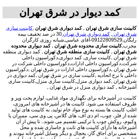
کمد دیوار در شرق تهران
کابینت سازی شرق تهران
,
کمد دیواری شرق تهران
,
کابینت سازی
شرق تهران
,
کمد دیواری شرق تهران
30 در صد تخفیف بیمه
رایگان,09122809529-آقای عباسی,شبانه روزی کارگران
مجرب,
کابینت سازی محدوده شرق تهران
,
کمد دیواری محدوده
شرق تهران
,
کابینت سازی منطقه شرق تهران
, کمد دیواری منطقه
شرق تهران ,کابینت سازی, کمد دیواری,دکوراسیون داخلی
شرکت,دکوراسیون داخلی ادارات,دکوراسیون داخلی شرکت در
شرق تهران ,دکوراسیون داخلی ادارات در شرق تهران ,دکوراسیون
داخلی با نرخ اتحادیه ,کابینت سازی در شرق تهران ,کمد دیواری در
شرق تهران ,کمد دیواری منزل,کابینت سازی منزل,کابینت سازی
آشپزخانه , کمد دیواری منزل در شرق تهران ,
کابینت در آشپزخانه برای نگهداری مواد غذایی، لوازم پخت وپز و
ظروف استفاده می شود. کابینت ها در آشپزخانه های امروزی،
اغلب کابینت ها بسته به نوع مواد خام تولید، به کابینت های تولید
شده از فلز، چوب، ام دی اف، های گلاس، پی وی سی، ممبران یا
وکیوم، روکش چوب یا ترکیبی تقسیم می شوند.. تا پیش از آن
آشپزخانه ها دارای کابینت های ثابت و جاسازی شده و محل
مشخصی برای اجاق گاز، یخچال و دیگر وسایل آشپزخانه نبودند و