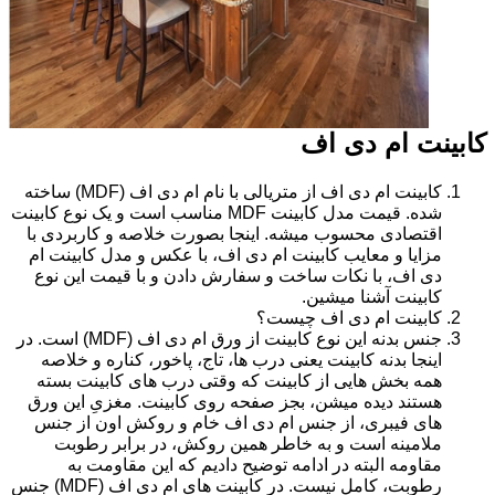
کابینت ام دی اف
کابینت ام دی اف از متریالی با نام ام دی اف (MDF) ساخته
شده. قیمت مدل کابینت MDF مناسب است و یک نوع کابینت
اقتصادی محسوب میشه. اینجا بصورت خلاصه و کاربردی با
مزایا و معایب کابینت ام دی اف، با عکس و مدل کابینت ام
دی اف، با نکات ساخت و سفارش دادن و با قیمت این نوع
کابینت آشنا میشین.
کابینت ام دی اف چیست؟
جنس بدنه این نوع کابینت از ورق ام دی اف (MDF) است. در
اینجا بدنه کابینت یعنی درب ها، تاج، پاخور، کناره و خلاصه
همه بخش هایی از کابینت که وقتی درب های کابینت بسته
هستند دیده میشن، بجز صفحه روی کابینت. مغزیِ این ورق
های فیبری، از جنس ام دی اف خام و روکش اون از جنس
ملامینه است و به خاطر همین روکش، در برابر رطوبت
مقاومه البته در ادامه توضیح دادیم که این مقاومت به
رطوبت، کامل نیست. در کابینت های ام دی اف (MDF) جنس