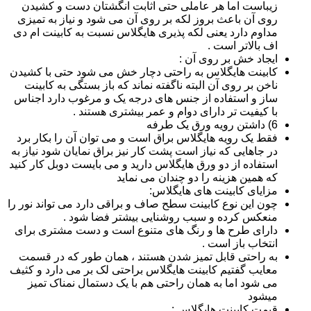
زیباست اما هر عاملی حتی اثابت انگشتان دست و کشیدن
روی آن باعث بروز لکه بر روی آن می شود و نیاز به تمیزی
مداوم دارد یعنی لکه پذیری هایگلاس نسبت به کابینت ام دی
اف بالاتر است .
ایجاد خش بر روی آن :
کابینت هایگلاس به راحتی دچار خش می شود حتی با کشیدن
ناخن بر روی آن البته ناگفته نماند که باز بستگی به کابینت
ساز و استفاده از جنس های درجه یک و مرغوب دارد اجناس
با کیفیت تر دارای دوام و عمر بیشتری هستند .
6) داشتن رویه ورق یک طرفه
فقط یک رویه هایگلاس براق است و می توان آن را بکار برد
در جاهایی که نیاز است پشت کار نیز براق نمایان شود نیاز به
استفاده از دو ورق هایگلاس دارید و می بایست دوبل کار کنید
که همین هزینه را دو چندان می نماید
مزایای کابینت های هایگلاس:
چون این نوع کابینت سطح صاف و براقی دارد می تواند نور را
منعکس کرده و سبب روشنایی بیشتر فضا شود .
دارای طرح ها و رنگ های متنوع است و دست مشتری برای
انتخاب باز است .
به راحتی قابل تمیز شدن هستند ، همان طور که در قسمت
معایب گفتیم کابینت هایگلاس براحتی لک بر می دارد و کثیف
می شود اما به همان راحتی هم با یک دستمال نمناک تمیز
میشود
قیمت کابینت هایگلاس :