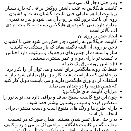
به راحتی دچار لک می شود
کابینت هایگلاس به علت داشتن روکش براقی که دارد بسیار
زیباست اما هر عاملی حتی اثابت انگشتان دست و کشیدن
روی آن باعث بروز لکه بر روی آن می شود و نیاز به تمیزی
مداوم دارد یعنی لکه پذیری هایگلاس نسبت به کابینت ام دی
اف بالاتر است .
ایجاد خش بر روی آن :
کابینت هایگلاس به راحتی دچار خش می شود حتی با کشیدن
ناخن بر روی آن البته ناگفته نماند که باز بستگی به کابینت
ساز و استفاده از جنس های درجه یک و مرغوب دارد اجناس
با کیفیت تر دارای دوام و عمر بیشتری هستند .
6) داشتن رویه ورق یک طرفه
فقط یک رویه هایگلاس براق است و می توان آن را بکار برد
در جاهایی که نیاز است پشت کار نیز براق نمایان شود نیاز به
استفاده از دو ورق هایگلاس دارید و می بایست دوبل کار کنید
که همین هزینه را دو چندان می نماید
مزایای کابینت های هایگلاس:
چون این نوع کابینت سطح صاف و براقی دارد می تواند نور را
منعکس کرده و سبب روشنایی بیشتر فضا شود .
دارای طرح ها و رنگ های متنوع است و دست مشتری برای
انتخاب باز است .
به راحتی قابل تمیز شدن هستند ، همان طور که در قسمت
معایب گفتیم کابینت هایگلاس براحتی لک بر می دارد و کثیف
می شود اما به همان راحتی هم با یک دستمال نمناک تمیز