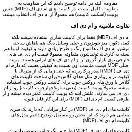
مقاومه البته در ادامه توضیح دادیم که این مقاومت به
رطوبت، کامل نیست. در کابینت های ام دی اف (MDF) جنس
یونیت (اسکلت کابینت) هم معمولاً از ام دی اف انتخاب میشه.
تفاوت ملامینه و ام دی اف
ام دی اف (MDF) فقط برای کابینت سازی استفاده نمیشه بلکه
کمد، دکور، میز تلویزیون و خیلی وسایل دیگه هم باهاش ساخته
میشن. ام دی اف ها تنوع رنگ و طرح زیادی دارند و کیفیت اونها هم
بسته به کارخانه تولیدشون متفاوته. معمولاً قیمت ام دی اف های
خارجی توی بازار گرون تر از ام دی اف های ایرانی هستند. مزیت
اصلی MDF قیمت مناسب اون نسبت به کیفیتی هست که داره. ام
دی اف (MDF) انقدر پرکاربرده که حتی زمانی که از متریال با
کیفیت تر و زیباتری مثل «های گلاس» برای ساخت کابینت های
گلاس یا ورق های روکش چوب برای کابینت روکش چوب استفاده
میشه، معمولاً یونیت کابینت (یعنی سازه/چهارچوب کابینت) رو از ام
دی اف می سازند. علتش اینه که یونیت کابینت کمتر دیده میشه و از
طرفی کیفیت ام دی اف (MDF) برای این کار قابل قبوله.
کابینت های ام دی اف (MDF) در کنار مزایایی که دارند یک سری
معایبی هم دارند که این بخش رو مستقل توضیح دادیم.مدل های
کابینت ام دی اف (MDF)
کابینت های ام دی اف (MDF) طرح و رنگ خیلی متنوعی دارند. در