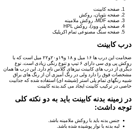
صفحه کابینت
صفحه نئوپان، روکش
صفحه MDF، روکش ملامینه
صفحه پلی وود)، روکش HPL
صفحه سنگ مصنوعی تمام اکریلیک
درب کابینت
ضخامت این درب ها ۱۶ میل و ۱۸ و١٩و٢٠و٢٢ میل است که با
روکش پی وی سی دارای ۶ تیپ و تنوع رنگی زیادی است. نوع
دیگری از درب های کابینت نیزهای گلاس نام دارد. این درب ها همان
مشخصات فوق را دارد ولی در رنگ آمیزی آن از رنگ های براق
شبیه رنگهای تمام پلی استر (شیشه ای) استفاده شده که جذابیت
خاصی در ترکیب کابینت ایجاد می کند.بدنه کابینت
در زمینه بدنه کابینت باید به دو نکته کلی
توجه داشت:
جنس بدنه باید با روکش ملامینه باشد.
لبه بدنه با نوار پوشیده شده باشد.