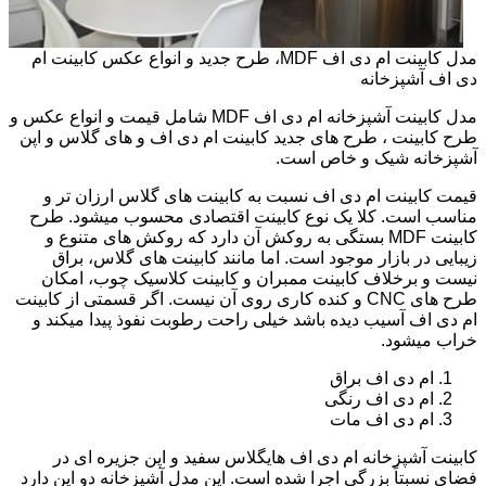
مدل کابینت ام دی اف MDF، طرح جدید و انواع عکس کابینت ام
دی اف آشپزخانه
مدل کابینت آشپزخانه ام دی اف MDF شامل قیمت و انواع عکس و
طرح کابینت ، طرح های جدید کابینت ام دی اف و های گلاس و اپن
آشپزخانه شیک و خاص است.
قیمت کابینت ام دی اف نسبت به کابینت های گلاس ارزان تر و
مناسب است. کلا یک نوع کابینت اقتصادی محسوب میشود. طرح
کابینت MDF بستگی به روکش آن دارد که روکش های متنوع و
زیبایی در بازار موجود است. اما مانند کابینت های گلاس، براق
نیست و برخلاف کابینت ممبران و کابینت کلاسیک چوب، امکان
طرح های CNC و کنده کاری روی آن نیست. اگر قسمتی از کابینت
ام دی اف آسیب دیده باشد خیلی راحت رطوبت نفوذ پیدا میکند و
خراب میشود.
ام دی اف براق
ام دی اف رنگی
ام دی اف مات
کابینت آشپزخانه ام دی اف هایگلاس سفید و اپن جزیره ای در
فضای نسبتاً بزرگی اجرا شده است. این مدل آشپزخانه دو اپن دارد