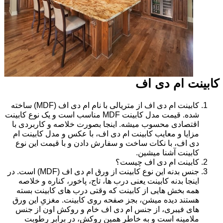
کابینت ام دی اف
کابینت ام دی اف از متریالی با نام ام دی اف (MDF) ساخته
شده. قیمت مدل کابینت MDF مناسب است و یک نوع کابینت
اقتصادی محسوب میشه. اینجا بصورت خلاصه و کاربردی با
مزایا و معایب کابینت ام دی اف، با عکس و مدل کابینت ام
دی اف، با نکات ساخت و سفارش دادن و با قیمت این نوع
کابینت آشنا میشین.
کابینت ام دی اف چیست؟
جنس بدنه این نوع کابینت از ورق ام دی اف (MDF) است. در
اینجا بدنه کابینت یعنی درب ها، تاج، پاخور، کناره و خلاصه
همه بخش هایی از کابینت که وقتی درب های کابینت بسته
هستند دیده میشن، بجز صفحه روی کابینت. مغزیِ این ورق
های فیبری، از جنس ام دی اف خام و روکش اون از جنس
ملامینه است و به خاطر همین روکش، در برابر رطوبت