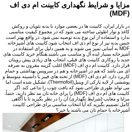
مزایا و شرایط نگهداری کابینت ام دی اف
(MDF)
در بازار ایران، کابینت ها در بعضی موارد با بدنه نئوپان و روکش
کاغذ و نوار اطوئی ساخته می شود که در مجموع کیفیت مناسبی
ندارد و استفاده از این نوع بدنه توصیه نمی شود. در واقع بهتر است
جنس بدنه نیز از نوع ام دی اف انتخاب شود.کابینت های آشپزخانه
MDF به آسانی تمیز می شوند و به همین دلیل برای استفاده در
آشپزخانه بسیار ایده آل و مناسب می باشند.هنگام خرید کابینت های
جدید یا روکاری کابینت های قبلی، انتخاب های زیادی پیش رویتان
قرار دارد. کابینت ام دی اف (MDF) اغلب گزینه مقرون به صرفه
ای می باشد که هم در آشپزخانه و هم در سرویس بهداشتی و حمام
کاربرد دارد. ام دی اف (MDF) از تخته های فیبر با دانسیته متوسط و
پوششی از لایه نازکی از وینیل(Thermofoil)، تشکیل شده است اما
می تواند طوری طراحی شود که بافت چوب را تداعی کند. اگر
کابینت های ام دی اف (MDF) را برای خانه تان مد نظر دارید، حتماً،
مزایا و معایب (شرایط نگهداری) آن را در نظر بگیرید تا با آگاهی
کامل تصمیم بگیرید که آیا انتخاب مناسبی برای طراحی کابینت
آشپزخانه یا حمام تان می باشند یا خیر؟