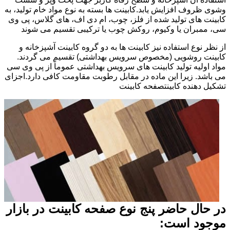
وشوی ظروف افزایش یابد.کابینت ها بسته به نوع مواد خام تولید، به
کابینت های تولید شده از فلز، چوب، ام دی اف، های گلاس، پی وی
سی، ممبران یا وکیوم، روکش چوب یا ترکیبی تقسیم می شوند
از نظر نوع استفاده نیز کابینت ها به دو گروه کابینت آشپزخانه و
کابینت روشویی (مخصوص سرویس بهداشتی) تقسیم می گردند.
مواد اولیه تولید کابینت های سرویس بهداشتی عموماً از پی وی سی
می باشد. زیرا این ماده در مقابل رطوبت مقاومت کافی دارد.اجزای
تشکیل دهنده کابینتصفحه کابینت
در حال حاضر پنج نوع صفحه کابینت در بازار
موجود است: