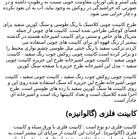
پلی استر و پلی اورتان مقاومت خوبی نسبت به رطوبت داشته و در
صورتی که خراشیدگی در روکش به وجود نیاید، آب به آن نفوذ نکرده
و دچار خرابی نمی شود.
طرح کابینت چوبی کلاسیک با رنگ طوسی و سنگ کورین سفید برای
فضای کوچکی طراحی شده است. کابینت های چوبی از جمله
متریال های خاص و سنتی برای کابینت آشپزخانه هستند.در گذشته
بیشتر از رنگ قهوه ای برای کابینت های چوبی استفاده می
کردند.ترکیب سفید با رنگ خنثی مثل طوسی چشم نوازی محیط را
دو برابر کرده است.کابینت چوبی روکش چوب رنگ سفید - کابینت
چوبی سفید - کابینت چوبی آشپزخانه طرح اپن جزیره کابینت چوبی
سفید – مدل اپن آشپزخانه طرح جزیره با صفحه سنگ کورین
کابینت چوبی روکش چوب رنگ سفید ، کابینت چوبی سفید ، کابینت
چوبی آشپزخانه طرح اپن جزیره که سنگ استفاده شده روی اپن و
روی کابینت ها سنگ کورین سفید با رده های طوسی است. طرح
اجرا شده کلاسیک است و تعداد کابینتها زیاد است و آشپزخانه ای
جادار است.
کابینت فلزی (گالوانیزه)
کابینت فلزی دو نوع است : کابینت فلزی با ورق سیاه و کابینت
فلزی (گالوانیزه) . ایرادات این کابینت از مزایای آن بیشتر است به
خاطر همین امروزه استفاده نمیشود. از نظر قیمتی تقریبا ارزان