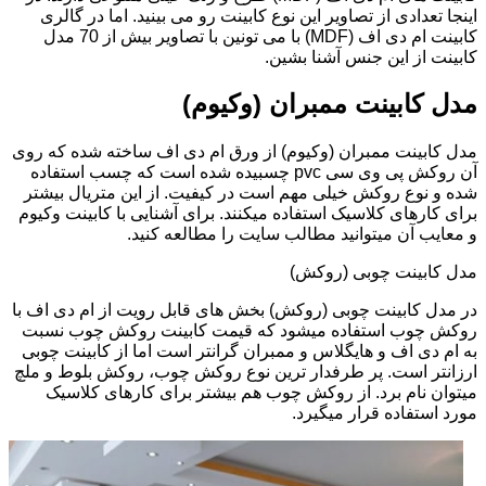
اینجا تعدادی از تصاویر این نوع کابینت رو می بینید. اما در گالری
کابینت ام دی اف (MDF) با می تونین با تصاویر بیش از 70 مدل
کابینت از این جنس آشنا بشین.
مدل کابینت ممبران (وکیوم)
مدل کابینت ممبران (وکیوم) از ورق ام دی اف ساخته شده که روی
آن روکش پی وی سی pvc چسبیده شده است که چسب استفاده
شده و نوع روکش خیلی مهم است در کیفیت. از این متریال بیشتر
برای کارهای کلاسیک استفاده میکنند. برای آشنایی با کابینت وکیوم
و معایب آن میتوانید مطالب سایت را مطالعه کنید.
مدل کابینت چوبی (روکش)
در مدل کابینت چوبی (روکش) بخش های قابل رویت از ام دی اف با
روکش چوب استفاده میشود که قیمت کابینت روکش چوب نسبت
به ام دی اف و هایگلاس و ممبران گرانتر است اما از کابینت چوبی
ارزانتر است. پر طرفدار ترین نوع روکش چوب، روکش بلوط و ملچ
میتوان نام برد. از روکش چوب هم بیشتر برای کارهای کلاسیک
مورد استفاده قرار میگیرد.