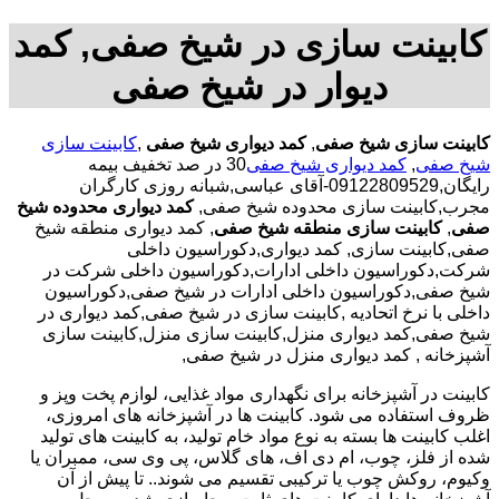
کابینت سازی در شیخ صفی, کمد
دیوار در شیخ صفی
کابینت سازی شیخ صفی
,
کمد دیواری شیخ صفی
,
کابینت سازی
شیخ صفی
,
کمد دیواری شیخ صفی
30 در صد تخفیف بیمه
رایگان,09122809529-آقای عباسی,شبانه روزی کارگران
مجرب,کابینت سازی محدوده شیخ صفی,
کمد دیواری محدوده شیخ
صفی
,
کابینت سازی منطقه شیخ صفی
, کمد دیواری منطقه شیخ
صفی,کابینت سازی, کمد دیواری,دکوراسیون داخلی
شرکت,دکوراسیون داخلی ادارات,دکوراسیون داخلی شرکت در
شیخ صفی,دکوراسیون داخلی ادارات در شیخ صفی,دکوراسیون
داخلی با نرخ اتحادیه ,کابینت سازی در شیخ صفی,کمد دیواری در
شیخ صفی,کمد دیواری منزل,کابینت سازی منزل,کابینت سازی
آشپزخانه , کمد دیواری منزل در شیخ صفی,
کابینت در آشپزخانه برای نگهداری مواد غذایی، لوازم پخت وپز و
ظروف استفاده می شود. کابینت ها در آشپزخانه های امروزی،
اغلب کابینت ها بسته به نوع مواد خام تولید، به کابینت های تولید
شده از فلز، چوب، ام دی اف، های گلاس، پی وی سی، ممبران یا
وکیوم، روکش چوب یا ترکیبی تقسیم می شوند.. تا پیش از آن