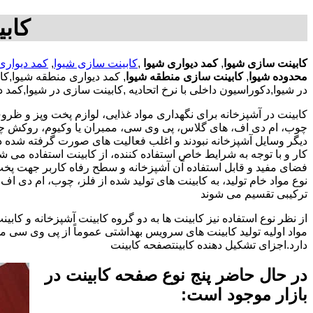
کابی
کابینت سازی شیوا
,
کمد دیواری شیوا
,
کابینت سازی شیوا
,
کمد دیواری
محدوده شیوا
,
کابینت سازی منطقه شیوا
, کمد دیواری منطقه شیوا,ک
در شیوا,دکوراسیون داخلی با نرخ اتحادیه ,کابینت سازی در شیوا,کمد
کابینت در آشپزخانه برای نگهداری مواد غذایی، لوازم پخت وپز و ظروف 
چوب، ام دی اف، های گلاس، پی وی سی، ممبران یا وکیوم، روکش چوب 
دیگر وسایل آشپزخانه نبودند و اغلب فعالیت های صورت گرفته شده در
کار و با توجه به شرایط خاص استفاده کننده، از کابینت استفاده می
فضای مفید و قابل استفاده آن آشپزخانه و سطح رفاه کاربر جهت پخ
نوع مواد خام تولید، به کابینت های تولید شده از فلز، چوب، ام دی 
ترکیبی تقسیم می شوند
از نظر نوع استفاده نیز کابینت ها به دو گروه کابینت آشپزخانه و 
مواد اولیه تولید کابینت های سرویس بهداشتی عموماً از پی وی سی م
دارد.اجزای تشکیل دهنده کابینتصفحه کابینت
در حال حاضر پنج نوع صفحه کابینت در
بازار موجود است: