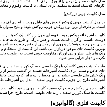
کارهای کلاسیک استفاده میکنند. برای آشنایی با کابینت وکیوم و معای
مدل کابینت چوبی (روکش)
در مدل کابینت چوبی (روکش) بخش های قابل رویت از ام دی اف با ر
است. پر طرفدار ترین نوع روکش چوب، روکش بلوط و ملچ میتوان نام 
کابینت آشپزخانه روکش چوب قهوه ای بدون اپن کلاسیک که بنا بر سل
دوست داشتنی و گران قیمت هست و حس تازگی و طروات به خانه می 
دارای طرح چوب هستش و روی آن روکشی از جنس چوب چسبانده و 
بهترین کابینت های موجود دربازار می باشد. این کابینت از استحکام 
رنگ های پلی استر و پلی اورتان مقاومت خوبی نسبت به رطوبت داشته
نکرده و دچار خرابی نمی شود.
طرح کابینت چوبی کلاسیک با رنگ طوسی و سنگ کورین سفید برای ف
های خاص و سنتی برای کابینت آشپزخانه هستند.در گذشته بیشتر از رن
رنگ خنثی مثل طوسی چشم نوازی محیط را دو برابر کرده است.کابین
آشپزخانه طرح اپن جزیره کابینت چوبی سفید – مدل اپن آشپزخانه ط
کابینت چوبی روکش چوب رنگ سفید ، کابینت چوبی سفید ، کابینت چو
کابینت ها سنگ کورین سفید با رده های طوسی است. طرح اجرا شده کل
کابینت فلزی (گالوانیزه)