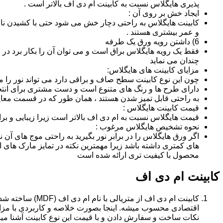
پذیری هایگلاس نسبت به کابینت ام دی اف بالاتر است .
ایجاد خش بر روی آن :
کابینت هایگلاس به راحتی دچار خش می شود حتی با کشیدن ناخن 
و عمر بیشتری هستند .
6) داشتن رویه ورق یک طرفه
فقط یک رویه هایگلاس براق است و می توان آن را بکار برد در جا
چندان می نماید
مزایای کابینت های هایگلاس:
چون این نوع کابینت سطح صاف و براقی دارد می تواند نور را
دارای طرح ها و رنگ های متنوع است و دست مشتری برای انتخ
به راحتی قابل تمیز شدن هستند ، همان طور که در قسمت معایب
قیمت کابینت هایگلاس :
قیمت هایگلاس نسبت به ام دی اف بالاتر است زیرا زیبایی و بر
نحوه تشخیص هایگلاس مرغوب :
اگر ورق هایگلاس را در برابر نور بگیرید به راحتی موج های آ
های کمتری داشته باشد زیرا مهمترین نکته در تمایز مارک ه
محصول با کیفیت تری ارائه شده است
کابینت ام دی اف
اقتصادی محسوب میشه. اینجا بصورت خلاصه و کاربردی با مزایا
نکات ساخت و سفارش دادن و با قیمت این نوع کابینت آشنا می