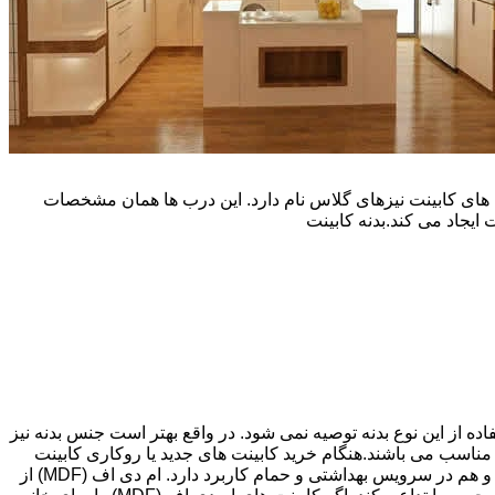
یپ و تنوع رنگی زیادی است. نوع دیگری از درب های کابینت نیزهای گلاس نام دارد. این درب ها همان مشخصات
ایجاد می کند.بدنه کابینت
اده از این نوع بدنه توصیه نمی شود. در واقع بهتر است جنس بدنه نیز
شپزخانه بسیار ایده آل و مناسب می باشند.هنگام خرید کابینت های جدید یا روکاری کابینت
های قبلی، انتخاب های زیادی پیش رویتان قرار دارد. کابینت ام دی اف (MDF) اغلب گزینه مقرون به صرفه ای می باشد که هم در آشپزخانه و هم در سرویس بهداشتی و حمام کاربرد دارد. ام دی اف (MDF) از