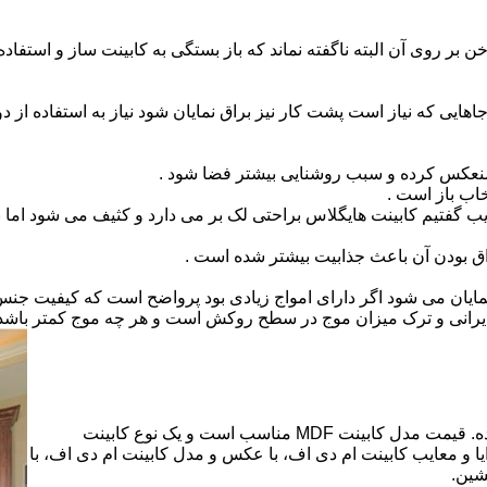
بر روی آن البته ناگفته نماند که باز بستگی به کابینت ساز و استفاد
هایی که نیاز است پشت کار نیز براق نمایان شود نیاز به استفاده از د
 منعکس کرده و سبب روشنایی بیشتر فضا شود .
اب باز است .
 گفتیم کابینت هایگلاس براحتی لک بر می دارد و کثیف می شود اما ب
اق بودن آن باعث جذابیت بیشتر شده است .
ن نمایان می شود اگر دارای امواج زیادی بود پرواضح است که کیفیت ج
ای ایرانی و ترک میزان موج در سطح روکش است و هر چه موج کمتر ب
کابینت ام دی اف از متریالی با نام ام دی اف (MDF) ساخته شده. قیمت مدل کابینت MDF مناسب است و یک نوع کابینت
 و معایب کابینت ام دی اف، با عکس و مدل کابینت ام دی اف، با
شین.