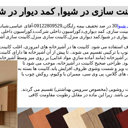
نت سازی در شیوا, کمد دیوار در ش
 شیوا
30 در صد تخفیف بیمه رایگان,09122809529-آقای عباسی,شبانه روزی کارگران مجرب,کابینت سازی محدوده شیوا,
ابینت سازی, کمد دیواری,دکوراسیون داخلی شرکت,دکوراسیون داخلی 
 دیواری در شیوا,کمد دیواری منزل,کابینت سازی منزل,کابینت سازی آشپ
استفاده می شود. کابینت ها در آشپزخانه های امروزی، اغلب کابینت ها 
یا ترکیبی تقسیم می شوند.. تا پیش از آن آشپزخانه ها دارای کابی
 آشپزخانه (مانند آماده سازی مواد غذایی) بر روی میز وسط آشپزخانه
 شود. طراحی صحیح کابینت در آشپزخانه، موجب می شود تا
ت وپز و شست وشوی ظروف افزایش یابد.کابینت ها بسته به
اف، های گلاس، پی وی سی، ممبران یا وکیوم، روکش چوب یا
کابینت روشویی (مخصوص سرویس بهداشتی) تقسیم می گردند.
ی باشد. زیرا این ماده در مقابل رطوبت مقاومت کافی