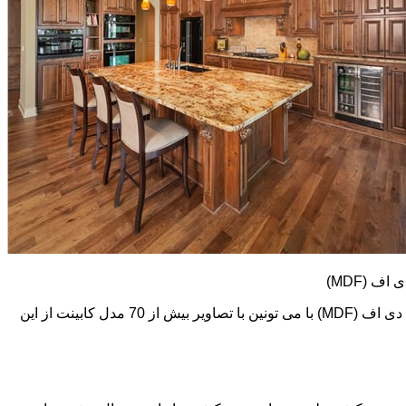
کابینت های ام دی اف (MDF) طرح و رنگ خیلی متنوعی دارند. در اینجا تعدادی از تصاویر این نوع کابینت رو می بینید. اما در گالری کابینت ام دی اف (MDF) با می تونین با تصاویر بیش از 70 مدل کابینت از این