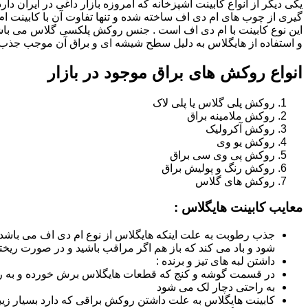
یکی دیگر از انواع کابینت آشپزخانه که امروزه بازار داغی در ایران د
گیری از چوب های ام دی اف ساخته شده و تنها تفاوت آن با کابینت
این نوع کابینت با ام دی اف است . جنس روکش پلکسی گلاس می باشد
و استفاده از هایگلاس به دلیل سطح شیشه ای و براق آن موجب جذب ن
انواع روکش های براق موجود در بازار
روکش پلی گلاس یا پلی لاک
روکش ملامینه براق
روکش آکرولیک
روکش یو وی
روکش پی وی سی براق
روکش رنگ و پولیش براق
روکش های گلاس
معایب کابینت هایگلاس :
جذب رطوبت به علت اینکه هایگلاس از نوع ام دی اف می باشد
شود و باد می کند که باز هم اگر مراقب باشید و در صورت ریختن
داشتن لبه های تیز و برنده :
در قسمت گوشه و کنج که قطعات هایگلاس برش خورده و به روش
به راحتی دچار لک می شود
کابینت هایگلاس به علت داشتن روکش براقی که دارد بسیار زیب