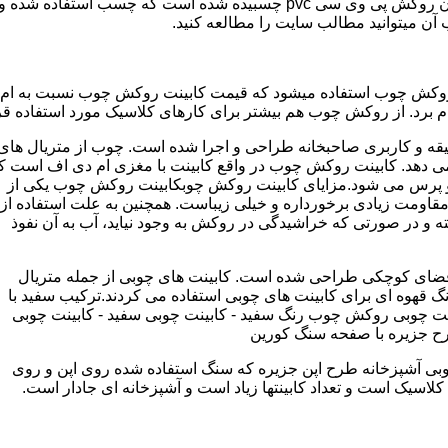
مدل کابینت ممبران (وکیوم) از ورق ام دی اف ساخته شده که روی آن روکش پی و
ب آن میتوانید مطالب سایت را مطالعه کنید.
وکش چوب استفاده میشود که قیمت کابینت روکش چوب نسبت به ام دی ا
برد. از روکش چوب هم بیشتر برای کارهای کلاسیک مورد استفاده قرا
یقه و کاربری صاحبخانه طراحی و اجرا شده است. چوب از متریال های
دهد. کابینت روکش چوب در واقع کابینت با مغزی ام دی اف است ک
پرس می شود.مزایای کابینت روکش چوبکابینت روکش چوب یکی از
و مقاومت زیادی برخورداره و خیلی زیباست. همچنین به علت استفاده از
 و در صورتی که خراشیدگی در روکش به وجود نیاید، آب به آن نفوذ
ضای کوچکی طراحی شده است. کابینت های چوبی از جمله متریال
گ قهوه ای برای کابینت های چوبی استفاده می کردند.ترکیب سفید با
ت چوبی روکش چوب رنگ سفید - کابینت چوبی سفید - کابینت چوبی
رح جزیره با صفحه سنگ کورین
بی آشپزخانه طرح اپن جزیره که سنگ استفاده شده روی اپن و روی
اسیک است و تعداد کابینتها زیاد است و آشپزخانه ای جادار است.