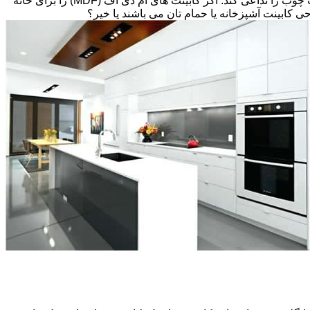
تخته های فیبر با دانسیته متوسط و پوششی از لایه نازکی از وینیل(Thermofoil)، تشکیل شده است اما می تواند طوری طراحی شود که بافت چوب را تداعی کند. اگر کابینت های ام دی اف (MDF) را برای خانه
احی کابینت آشپزخانه یا حمام تان می باشند یا خیر؟