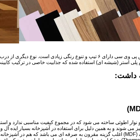
ضخامت این درب ها ۱۶ میل و ۱۸ و١٩و٢٠و٢٢ میل است که با روکش پی وی سی دارای ۶ ت
م پلی استر (شیشه ای) استفاده شده که جذابیت خاصی در ترکیب کابینت 
ه داشت:
ذ و نوار اطوئی ساخته می شود که در مجموع کیفیت مناسبی ندارد و استف
انتخاب شود.کابینت های آشپزخانه MDF به آسانی تمیز می شوند و به همین دلیل برای استفاده در آ