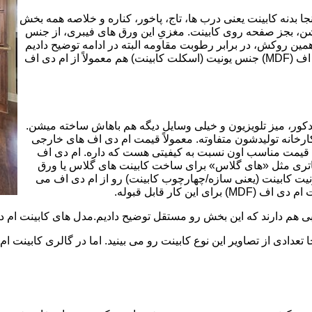
بینت از ورق ام دی اف (MDF) است. در اینجا بدنه کابینت یعنی درب ها، تاج، پاخور، کناره و خلاصه همه بخش
شن، بجز صفحه روی کابینت. مغزیِ این ورق های فیبری، از جنس
ن روکش، در برابر رطوبت مقاومه البته در ادامه توضیح دادیم
که این مقاومت به رطوبت، کامل نیست. در کابینت های ام دی اف (MDF) جنس یونیت (اسکلت کابینت) هم معمولاً از ام دی اف
ه کمد، دکور، میز تلویزیون و خیلی وسایل دیگه هم باهاش ساخته میشن.
کارخانه تولیدشون متفاوته. معمولاً قیمت ام دی اف های خارجی
توی بازار گرون تر از ام دی اف های ایرانی هستند. مزیت اصلی MDF قیمت مناسب اون نسبت به کیفیتی هست که داره. ام دی اف
 و زیباتری مثل «های گلاس» برای ساخت کابینت های گلاس یا ورق
ت کابینت (یعنی سازه/چهارچوب کابینت) رو از ام دی اف می
 کار قابل قبوله.