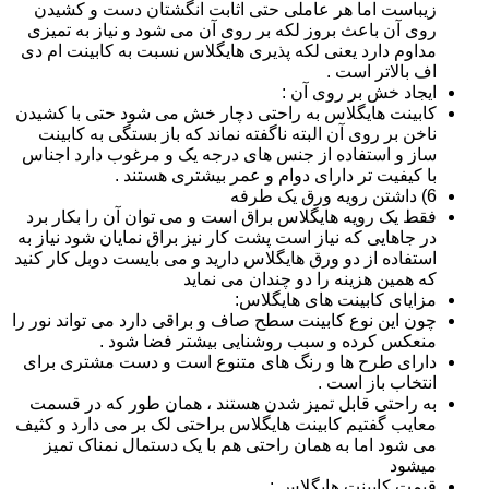
زیباست اما هر عاملی حتی اثابت انگشتان دست و کشیدن
روی آن باعث بروز لکه بر روی آن می شود و نیاز به تمیزی
مداوم دارد یعنی لکه پذیری هایگلاس نسبت به کابینت ام دی
اف بالاتر است .
ایجاد خش بر روی آن :
کابینت هایگلاس به راحتی دچار خش می شود حتی با کشیدن
ناخن بر روی آن البته ناگفته نماند که باز بستگی به کابینت
ساز و استفاده از جنس های درجه یک و مرغوب دارد اجناس
با کیفیت تر دارای دوام و عمر بیشتری هستند .
6) داشتن رویه ورق یک طرفه
فقط یک رویه هایگلاس براق است و می توان آن را بکار برد
در جاهایی که نیاز است پشت کار نیز براق نمایان شود نیاز به
استفاده از دو ورق هایگلاس دارید و می بایست دوبل کار کنید
که همین هزینه را دو چندان می نماید
مزایای کابینت های هایگلاس:
چون این نوع کابینت سطح صاف و براقی دارد می تواند نور را
منعکس کرده و سبب روشنایی بیشتر فضا شود .
دارای طرح ها و رنگ های متنوع است و دست مشتری برای
انتخاب باز است .
به راحتی قابل تمیز شدن هستند ، همان طور که در قسمت
معایب گفتیم کابینت هایگلاس براحتی لک بر می دارد و کثیف
می شود اما به همان راحتی هم با یک دستمال نمناک تمیز
میشود
قیمت کابینت هایگلاس :