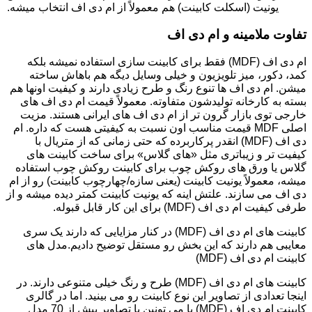
یونیت (اسکلت کابینت) هم معمولاً از ام دی اف انتخاب میشه.
تفاوت ملامینه و ام دی اف
ام دی اف (MDF) فقط برای کابینت سازی استفاده نمیشه بلکه
کمد، دکور، میز تلویزیون و خیلی وسایل دیگه هم باهاش ساخته
میشن. ام دی اف ها تنوع رنگ و طرح زیادی دارند و کیفیت اونها هم
بسته به کارخانه تولیدشون متفاوته. معمولاً قیمت ام دی اف های
خارجی توی بازار گرون تر از ام دی اف های ایرانی هستند. مزیت
اصلی MDF قیمت مناسب اون نسبت به کیفیتی هست که داره. ام
دی اف (MDF) انقدر پرکاربرده که حتی زمانی که از متریال با
کیفیت تر و زیباتری مثل «های گلاس» برای ساخت کابینت های
گلاس یا ورق های روکش چوب برای کابینت روکش چوب استفاده
میشه، معمولاً یونیت کابینت (یعنی سازه/چهارچوب کابینت) رو از ام
دی اف می سازند. علتش اینه که یونیت کابینت کمتر دیده میشه و از
طرفی کیفیت ام دی اف (MDF) برای این کار قابل قبوله.
کابینت های ام دی اف (MDF) در کنار مزایایی که دارند یک سری
معایبی هم دارند که این بخش رو مستقل توضیح دادیم.مدل های
کابینت ام دی اف (MDF)
کابینت های ام دی اف (MDF) طرح و رنگ خیلی متنوعی دارند. در
اینجا تعدادی از تصاویر این نوع کابینت رو می بینید. اما در گالری
کابینت ام دی اف (MDF) با می تونین با تصاویر بیش از 70 مدل