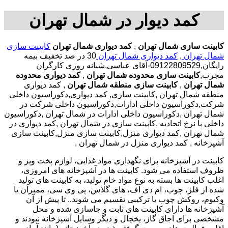
کمد دیوار در شمال تهران
کابینت سازی شمال تهران
,
کمد دیواری شمال تهران
کابینت سازی
شمال تهران
,
کمد دیواری شمال تهران
30 در صد تخفیف بیمه
رایگان,09122809529-آقای عباسی,شبانه روزی کارگران
مجرب,
کابینت سازی محدوده شمال تهران
,
کمد دیواری محدوده
شمال تهران
,
کابینت سازی منطقه شمال تهران
, کمد دیواری
منطقه شمال تهران ,کابینت سازی, کمد دیواری,دکوراسیون داخلی
شرکت,دکوراسیون داخلی ادارات,دکوراسیون داخلی شرکت در
شمال تهران ,دکوراسیون داخلی ادارات در شمال تهران ,دکوراسیون
داخلی با نرخ اتحادیه ,کابینت سازی در شمال تهران ,کمد دیواری در
شمال تهران ,کمد دیواری منزل,کابینت سازی منزل,کابینت سازی
آشپزخانه , کمد دیواری منزل در شمال تهران ,
کابینت در آشپزخانه برای نگهداری مواد غذایی، لوازم پخت وپز و
ظروف استفاده می شود. کابینت ها در آشپزخانه های امروزی،
اغلب کابینت ها بسته به نوع مواد خام تولید، به کابینت های تولید
شده از فلز، چوب، ام دی اف، های گلاس، پی وی سی، ممبران یا
وکیوم، روکش چوب یا ترکیبی تقسیم می شوند.. تا پیش از آن
آشپزخانه ها دارای کابینت های ثابت و جاسازی شده و محل
مشخصی برای اجاق گاز، یخچال و دیگر وسایل آشپزخانه نبودند و