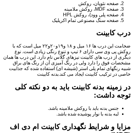
صفحه نئوپان، روکش
صفحه MDF، روکش ملامینه
صفحه پلی وود)، روکش HPL
صفحه سنگ مصنوعی تمام اکریلیک
درب کابینت
ضخامت این درب ها ۱۶ میل و ۱۸ و١٩و٢٠و٢٢ میل است که با
روکش پی وی سی دارای ۶ تیپ و تنوع رنگی زیادی است. نوع
دیگری از درب های کابینت نیزهای گلاس نام دارد. این درب ها همان
مشخصات فوق را دارد ولی در رنگ آمیزی آن از رنگ های براق
شبیه رنگهای تمام پلی استر (شیشه ای) استفاده شده که جذابیت
خاصی در ترکیب کابینت ایجاد می کند.بدنه کابینت
در زمینه بدنه کابینت باید به دو نکته کلی
توجه داشت:
جنس بدنه باید با روکش ملامینه باشد.
لبه بدنه با نوار پوشیده شده باشد.
مزایا و شرایط نگهداری کابینت ام دی اف