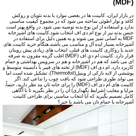
(MDF)
در بازار ایران، کابینت ها در بعضی موارد با بدنه نئوپان و روکش
کاغذ و نوار اطوئی ساخته می شود که در مجموع کیفیت مناسبی
ندارد و استفاده از این نوع بدنه توصیه نمی شود. در واقع بهتر است
جنس بدنه نیز از نوع ام دی اف انتخاب شود.کابینت های آشپزخانه
MDF به آسانی تمیز می شوند و به همین دلیل برای استفاده در
آشپزخانه بسیار ایده آل و مناسب می باشند.هنگام خرید کابینت های
جدید یا روکاری کابینت های قبلی، انتخاب های زیادی پیش رویتان
قرار دارد. کابینت ام دی اف (MDF) اغلب گزینه مقرون به صرفه
ای می باشد که هم در آشپزخانه و هم در سرویس بهداشتی و حمام
کاربرد دارد. ام دی اف (MDF) از تخته های فیبر با دانسیته متوسط و
پوششی از لایه نازکی از وینیل(Thermofoil)، تشکیل شده است اما
می تواند طوری طراحی شود که بافت چوب را تداعی کند. اگر
کابینت های ام دی اف (MDF) را برای خانه تان مد نظر دارید، حتماً،
مزایا و معایب (شرایط نگهداری) آن را در نظر بگیرید تا با آگاهی
کامل تصمیم بگیرید که آیا انتخاب مناسبی برای طراحی کابینت
آشپزخانه یا حمام تان می باشند یا خیر؟