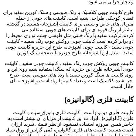
و دچار خرابی نمی شود.
طرح کابینت چوبی کلاسیک با رنگ طوسی و سنگ کورین سفید برای
فضای کوچکی طراحی شده است. کابینت های چوبی از جمله
متریال های خاص و سنتی برای کابینت آشپزخانه هستند.در گذشته
بیشتر از رنگ قهوه ای برای کابینت های چوبی استفاده می
کردند.ترکیب سفید با رنگ خنثی مثل طوسی چشم نوازی محیط را
دو برابر کرده است.کابینت چوبی روکش چوب رنگ سفید - کابینت
چوبی سفید - کابینت چوبی آشپزخانه طرح اپن جزیره کابینت چوبی
سفید – مدل اپن آشپزخانه طرح جزیره با صفحه سنگ کورین
کابینت چوبی روکش چوب رنگ سفید ، کابینت چوبی سفید ، کابینت
چوبی آشپزخانه طرح اپن جزیره که سنگ استفاده شده روی اپن و
روی کابینت ها سنگ کورین سفید با رده های طوسی است. طرح
اجرا شده کلاسیک است و تعداد کابینتها زیاد است و آشپزخانه ای
جادار است.
کابینت فلزی (گالوانیزه)
کابینت فلزی دو نوع است : کابینت فلزی با ورق سیاه و کابینت
فلزی (گالوانیزه) . ایرادات این کابینت از مزایای آن بیشتر است به
خاطر همین امروزه استفاده نمیشود. از نظر قیمتی تقریبا ارزان
قیمت هستند. کابینت های فلزی گالوانیزه کمی گرانتر از ورق سیاه
هستند اما به مراتب طول عمر بیشتری دارند. در این کابینتها تموم