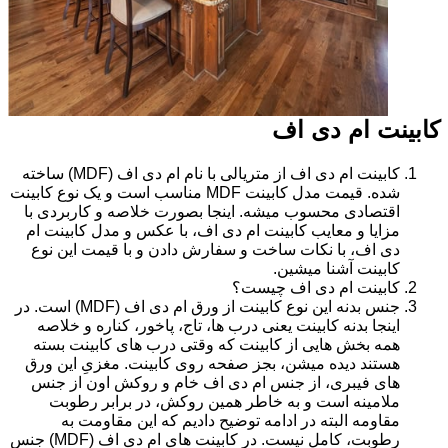
کابینت ام دی اف
کابینت ام دی اف از متریالی با نام ام دی اف (MDF) ساخته
شده. قیمت مدل کابینت MDF مناسب است و یک نوع کابینت
اقتصادی محسوب میشه. اینجا بصورت خلاصه و کاربردی با
مزایا و معایب کابینت ام دی اف، با عکس و مدل کابینت ام
دی اف، با نکات ساخت و سفارش دادن و با قیمت این نوع
کابینت آشنا میشین.
کابینت ام دی اف چیست؟
جنس بدنه این نوع کابینت از ورق ام دی اف (MDF) است. در
اینجا بدنه کابینت یعنی درب ها، تاج، پاخور، کناره و خلاصه
همه بخش هایی از کابینت که وقتی درب های کابینت بسته
هستند دیده میشن، بجز صفحه روی کابینت. مغزیِ این ورق
های فیبری، از جنس ام دی اف خام و روکش اون از جنس
ملامینه است و به خاطر همین روکش، در برابر رطوبت
مقاومه البته در ادامه توضیح دادیم که این مقاومت به
رطوبت، کامل نیست. در کابینت های ام دی اف (MDF) جنس