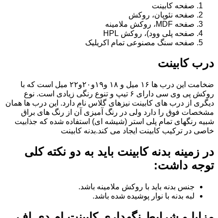
صفحه کابینت
صفحه نئوپان، روکش
صفحه MDF، روکش ملامینه
صفحه پلی وود)، روکش HPL
صفحه سنگ مصنوعی تمام اکریلیک
درب کابینت
ضخامت این درب ها ۱۶ میل و ۱۸ و١٩و٢٠و٢٢ میل است که با
روکش پی وی سی دارای ۶ تیپ و تنوع رنگی زیادی است. نوع
دیگری از درب های کابینت نیزهای گلاس نام دارد. این درب ها همان
مشخصات فوق را دارد ولی در رنگ آمیزی آن از رنگ های براق
شبیه رنگهای تمام پلی استر (شیشه ای) استفاده شده که جذابیت
خاصی در ترکیب کابینت ایجاد می کند.بدنه کابینت
در زمینه بدنه کابینت باید به دو نکته کلی
توجه داشت:
جنس بدنه باید با روکش ملامینه باشد.
لبه بدنه با نوار پوشیده شده باشد.
مزایا و شرایط نگهداری کابینت ام دی اف