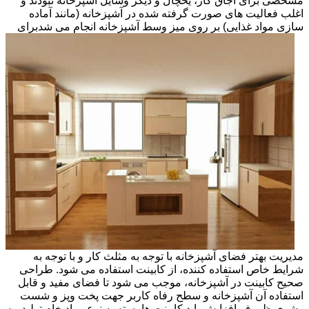
مشخصی برای اجاق گاز، یخچال و دیگر وسایل آشپزخانه نبودند و
اغلب فعالیت های صورت گرفته شده در آشپزخانه (مانند آماده
سازی مواد غذایی) بر روی میز وسط آشپزخانه انجام می شد
برای
مدیریت بهتر فضای آشپزخانه با توجه به مثلث کار و با توجه به
شرایط خاص استفاده کننده، از کابینت استفاده می شود. طراحی
صحیح کابینت در آشپزخانه، موجب می شود تا فضای مفید و قابل
استفاده آن آشپزخانه و سطح رفاه کاربر جهت پخت وپز و شست
وشوی ظروف افزایش یابد.کابینت ها بسته به نوع مواد خام تولید، به