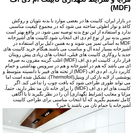
(MDF)
در بازار ایران، کابینت ها در بعضی موارد با بدنه نئوپان و روکش
کاغذ و نوار اطوئی ساخته می شود که در مجموع کیفیت مناسبی
ندارد و استفاده از این نوع بدنه توصیه نمی شود. در واقع بهتر است
جنس بدنه نیز از نوع ام دی اف انتخاب شود.کابینت های آشپزخانه
MDF به آسانی تمیز می شوند و به همین دلیل برای استفاده در
آشپزخانه بسیار ایده آل و مناسب می باشند.هنگام خرید کابینت های
جدید یا روکاری کابینت های قبلی، انتخاب های زیادی پیش رویتان
قرار دارد. کابینت ام دی اف (MDF) اغلب گزینه مقرون به صرفه
ای می باشد که هم در آشپزخانه و هم در سرویس بهداشتی و حمام
کاربرد دارد. ام دی اف (MDF) از تخته های فیبر با دانسیته متوسط و
پوششی از لایه نازکی از وینیل(Thermofoil)، تشکیل شده است اما
می تواند طوری طراحی شود که بافت چوب را تداعی کند. اگر
کابینت های ام دی اف (MDF) را برای خانه تان مد نظر دارید، حتماً،
مزایا و معایب (شرایط نگهداری) آن را در نظر بگیرید تا با آگاهی
کامل تصمیم بگیرید که آیا انتخاب مناسبی برای طراحی کابینت
آشپزخانه یا حمام تان می باشند یا خیر؟