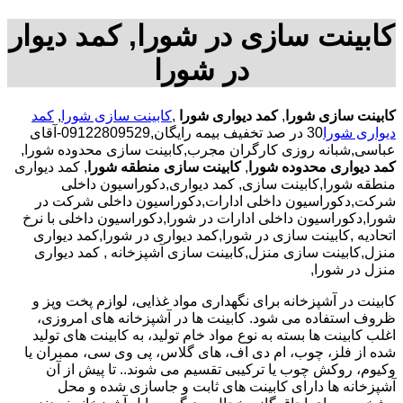
کابینت سازی در شورا, کمد دیوار
در شورا
کابینت سازی شورا
,
کمد دیواری شورا
,
کابینت سازی شورا
,
کمد
دیواری شورا
30 در صد تخفیف بیمه رایگان,09122809529-آقای
عباسی,شبانه روزی کارگران مجرب,کابینت سازی محدوده شورا,
کمد دیواری محدوده شورا
,
کابینت سازی منطقه شورا
, کمد دیواری
منطقه شورا,کابینت سازی, کمد دیواری,دکوراسیون داخلی
شرکت,دکوراسیون داخلی ادارات,دکوراسیون داخلی شرکت در
شورا,دکوراسیون داخلی ادارات در شورا,دکوراسیون داخلی با نرخ
اتحادیه ,کابینت سازی در شورا,کمد دیواری در شورا,کمد دیواری
منزل,کابینت سازی منزل,کابینت سازی آشپزخانه , کمد دیواری
منزل در شورا,
کابینت در آشپزخانه برای نگهداری مواد غذایی، لوازم پخت وپز و
ظروف استفاده می شود. کابینت ها در آشپزخانه های امروزی،
اغلب کابینت ها بسته به نوع مواد خام تولید، به کابینت های تولید
شده از فلز، چوب، ام دی اف، های گلاس، پی وی سی، ممبران یا
وکیوم، روکش چوب یا ترکیبی تقسیم می شوند.. تا پیش از آن
آشپزخانه ها دارای کابینت های ثابت و جاسازی شده و محل