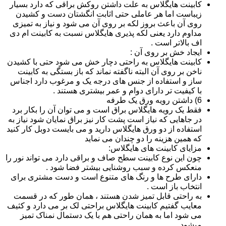
کابینت هایگلاس به علت داشتن روکش براقی که دارد بسیار
زیباست اما هر عاملی حتی اثابت انگشتان دست و کشیدن
روی آن باعث بروز لکه بر روی آن می شود و نیاز به تمیزی
مداوم دارد یعنی لکه پذیری هایگلاس نسبت به کابینت ام دی
اف بالاتر است .
ایجاد خش بر روی آن :
کابینت هایگلاس به راحتی دچار خش می شود حتی با کشیدن
ناخن بر روی آن البته ناگفته نماند که باز بستگی به کابینت
ساز و استفاده از جنس های درجه یک و مرغوب دارد اجناس
با کیفیت تر دارای دوام و عمر بیشتری هستند .
6) داشتن رویه ورق یک طرفه
فقط یک رویه هایگلاس براق است و می توان آن را بکار برد
در جاهایی که نیاز است پشت کار نیز براق نمایان شود نیاز به
استفاده از دو ورق هایگلاس دارید و می بایست دوبل کار کنید
که همین هزینه را دو چندان می نماید
مزایای کابینت های هایگلاس:
چون این نوع کابینت سطح صاف و براقی دارد می تواند نور را
منعکس کرده و سبب روشنایی بیشتر فضا شود .
دارای طرح ها و رنگ های متنوع است و دست مشتری برای
انتخاب باز است .
به راحتی قابل تمیز شدن هستند ، همان طور که در قسمت
معایب گفتیم کابینت هایگلاس براحتی لک بر می دارد و کثیف
می شود اما به همان راحتی هم با یک دستمال نمناک تمیز
میشود