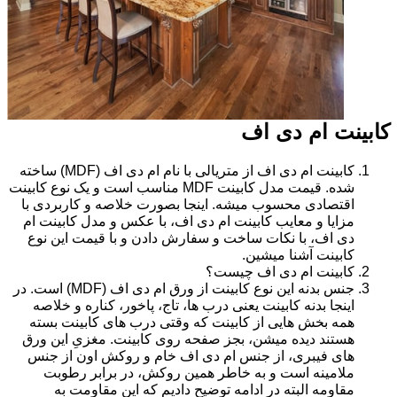
کابینت ام دی اف
کابینت ام دی اف از متریالی با نام ام دی اف (MDF) ساخته
شده. قیمت مدل کابینت MDF مناسب است و یک نوع کابینت
اقتصادی محسوب میشه. اینجا بصورت خلاصه و کاربردی با
مزایا و معایب کابینت ام دی اف، با عکس و مدل کابینت ام
دی اف، با نکات ساخت و سفارش دادن و با قیمت این نوع
کابینت آشنا میشین.
کابینت ام دی اف چیست؟
جنس بدنه این نوع کابینت از ورق ام دی اف (MDF) است. در
اینجا بدنه کابینت یعنی درب ها، تاج، پاخور، کناره و خلاصه
همه بخش هایی از کابینت که وقتی درب های کابینت بسته
هستند دیده میشن، بجز صفحه روی کابینت. مغزیِ این ورق
های فیبری، از جنس ام دی اف خام و روکش اون از جنس
ملامینه است و به خاطر همین روکش، در برابر رطوبت
مقاومه البته در ادامه توضیح دادیم که این مقاومت به