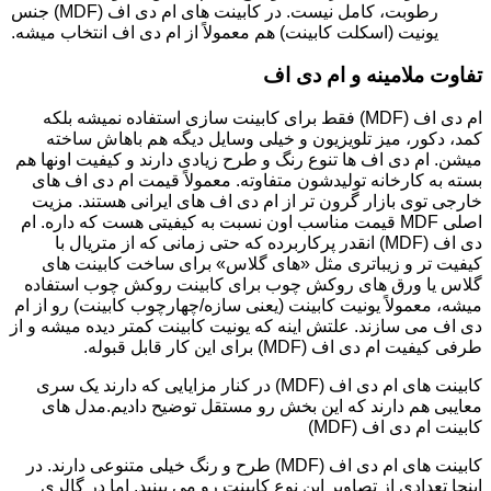
رطوبت، کامل نیست. در کابینت های ام دی اف (MDF) جنس
یونیت (اسکلت کابینت) هم معمولاً از ام دی اف انتخاب میشه.
تفاوت ملامینه و ام دی اف
ام دی اف (MDF) فقط برای کابینت سازی استفاده نمیشه بلکه
کمد، دکور، میز تلویزیون و خیلی وسایل دیگه هم باهاش ساخته
میشن. ام دی اف ها تنوع رنگ و طرح زیادی دارند و کیفیت اونها هم
بسته به کارخانه تولیدشون متفاوته. معمولاً قیمت ام دی اف های
خارجی توی بازار گرون تر از ام دی اف های ایرانی هستند. مزیت
اصلی MDF قیمت مناسب اون نسبت به کیفیتی هست که داره. ام
دی اف (MDF) انقدر پرکاربرده که حتی زمانی که از متریال با
کیفیت تر و زیباتری مثل «های گلاس» برای ساخت کابینت های
گلاس یا ورق های روکش چوب برای کابینت روکش چوب استفاده
میشه، معمولاً یونیت کابینت (یعنی سازه/چهارچوب کابینت) رو از ام
دی اف می سازند. علتش اینه که یونیت کابینت کمتر دیده میشه و از
طرفی کیفیت ام دی اف (MDF) برای این کار قابل قبوله.
کابینت های ام دی اف (MDF) در کنار مزایایی که دارند یک سری
معایبی هم دارند که این بخش رو مستقل توضیح دادیم.مدل های
کابینت ام دی اف (MDF)
کابینت های ام دی اف (MDF) طرح و رنگ خیلی متنوعی دارند. در
اینجا تعدادی از تصاویر این نوع کابینت رو می بینید. اما در گالری