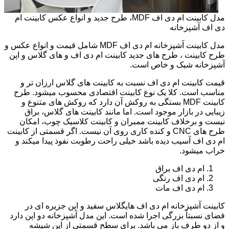
مدل کابینت ام دی اف MDF، طرح جدید و انواع عکس کابینت ام
دی اف آشپزخانه
مدل کابینت آشپزخانه ام دی اف MDF شامل قیمت و انواع عکس و
طرح کابینت ، طرح های جدید کابینت ام دی اف و های گلاس و اپن
آشپزخانه شیک و خاص است.
قیمت کابینت ام دی اف نسبت به کابینت های گلاس ارزان تر و
مناسب است. کلا یک نوع کابینت اقتصادی محسوب میشود. طرح
کابینت MDF بستگی به روکش آن دارد که روکش های متنوع و
زیبایی در بازار موجود است. اما مانند کابینت های گلاس، براق
نیست و برخلاف کابینت ممبران و کابینت کلاسیک چوب، امکان
طرح های CNC و کنده کاری روی آن نیست. اگر قسمتی از کابینت
ام دی اف آسیب دیده باشد خیلی راحت رطوبت نفوذ پیدا میکند و
خراب میشود.
ام دی اف براق
ام دی اف رنگی
ام دی اف مات
کابینت آشپزخانه ام دی اف هایگلاس سفید و اپن جزیره ای در
فضای نسبتاً بزرگی اجرا شده است. این مدل آشپزخانه دو اپن دارد
و از دو طرف باز می باشد. برای سطح قسمتی از اپن شیشه