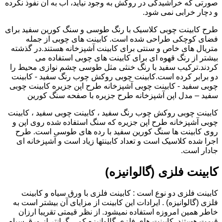
صورتی که خراشیدگی در روکش به وجود نیاید، آب به آن نفوذ نکرده
و دچار خرابی نمی شود.
طرح کابینت چوبی کلاسیک با رنگ طوسی و سنگ کورین سفید برای
فضای کوچکی طراحی شده است. کابینت های چوبی از جمله
متریال های خاص و سنتی برای کابینت آشپزخانه هستند.در گذشته
بیشتر از رنگ قهوه ای برای کابینت های چوبی استفاده می
کردند.ترکیب سفید با رنگ خنثی مثل طوسی چشم نوازی محیط را
دو برابر کرده است.کابینت چوبی روکش چوب رنگ سفید - کابینت
چوبی سفید - کابینت چوبی آشپزخانه طرح اپن جزیره کابینت چوبی
سفید – مدل اپن آشپزخانه طرح جزیره با صفحه سنگ کورین
کابینت چوبی روکش چوب رنگ سفید ، کابینت چوبی سفید ، کابینت
چوبی آشپزخانه طرح اپن جزیره که سنگ استفاده شده روی اپن و
روی کابینت ها سنگ کورین سفید با رده های طوسی است. طرح
اجرا شده کلاسیک است و تعداد کابینتها زیاد است و آشپزخانه ای
جادار است.
کابینت فلزی (گالوانیزه)
کابینت فلزی دو نوع است : کابینت فلزی با ورق سیاه و کابینت
فلزی (گالوانیزه) . ایرادات این کابینت از مزایای آن بیشتر است به
خاطر همین امروزه استفاده نمیشود. از نظر قیمتی تقریبا ارزان
قیمت هستند. کابینت های فلزی گالوانیزه کمی گرانتر از ورق سیاه