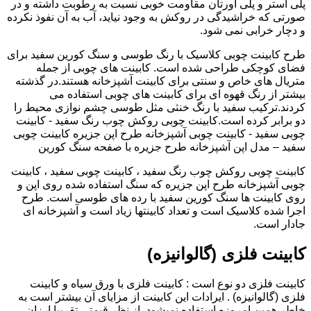
پلی استر و پلی اورتان مقاومت خوبی نسبت به رطوبت داشته و در
صورتی که خراشیدگی در روکش به وجود نیاید، آب به آن نفوذ نکرده
و دچار خرابی نمی شود.
طرح کابینت چوبی کلاسیک با رنگ طوسی و سنگ کورین سفید برای
فضای کوچکی طراحی شده است. کابینت های چوبی از جمله
متریال های خاص و سنتی برای کابینت آشپزخانه هستند.در گذشته
بیشتر از رنگ قهوه ای برای کابینت های چوبی استفاده می
کردند.ترکیب سفید با رنگ خنثی مثل طوسی چشم نوازی محیط را
دو برابر کرده است.کابینت چوبی روکش چوب رنگ سفید - کابینت
چوبی سفید - کابینت چوبی آشپزخانه طرح اپن جزیره کابینت چوبی
سفید – مدل اپن آشپزخانه طرح جزیره با صفحه سنگ کورین
کابینت چوبی روکش چوب رنگ سفید ، کابینت چوبی سفید ، کابینت
چوبی آشپزخانه طرح اپن جزیره که سنگ استفاده شده روی اپن و
روی کابینت ها سنگ کورین سفید با رده های طوسی است. طرح
اجرا شده کلاسیک است و تعداد کابینتها زیاد است و آشپزخانه ای
جادار است.
کابینت فلزی (گالوانیزه)
کابینت فلزی دو نوع است : کابینت فلزی با ورق سیاه و کابینت
فلزی (گالوانیزه) . ایرادات این کابینت از مزایای آن بیشتر است به
خاطر همین امروزه استفاده نمیشود. از نظر قیمتی تقریبا ارزان