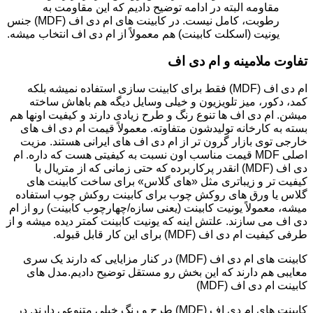
مقاومه البته در ادامه توضیح دادیم که این مقاومت به
رطوبت، کامل نیست. در کابینت های ام دی اف (MDF) جنس
یونیت (اسکلت کابینت) هم معمولاً از ام دی اف انتخاب میشه.
تفاوت ملامینه و ام دی اف
ام دی اف (MDF) فقط برای کابینت سازی استفاده نمیشه بلکه
کمد، دکور، میز تلویزیون و خیلی وسایل دیگه هم باهاش ساخته
میشن. ام دی اف ها تنوع رنگ و طرح زیادی دارند و کیفیت اونها هم
بسته به کارخانه تولیدشون متفاوته. معمولاً قیمت ام دی اف های
خارجی توی بازار گرون تر از ام دی اف های ایرانی هستند. مزیت
اصلی MDF قیمت مناسب اون نسبت به کیفیتی هست که داره. ام
دی اف (MDF) انقدر پرکاربرده که حتی زمانی که از متریال با
کیفیت تر و زیباتری مثل «های گلاس» برای ساخت کابینت های
گلاس یا ورق های روکش چوب برای کابینت روکش چوب استفاده
میشه، معمولاً یونیت کابینت (یعنی سازه/چهارچوب کابینت) رو از ام
دی اف می سازند. علتش اینه که یونیت کابینت کمتر دیده میشه و از
طرفی کیفیت ام دی اف (MDF) برای این کار قابل قبوله.
کابینت های ام دی اف (MDF) در کنار مزایایی که دارند یک سری
معایبی هم دارند که این بخش رو مستقل توضیح دادیم.مدل های
کابینت ام دی اف (MDF)
کابینت های ام دی اف (MDF) طرح و رنگ خیلی متنوعی دارند. در