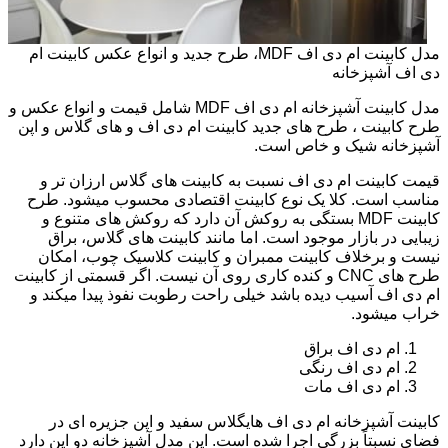
مدل کابینت ام دی اف MDF، طرح جدید و انواع عکس کابینت ام
دی اف آشپزخانه
مدل کابینت آشپزخانه ام دی اف MDF شامل قیمت و انواع عکس و
طرح کابینت ، طرح های جدید کابینت ام دی اف و های گلاس و اپن
آشپزخانه شیک و خاص است.
قیمت کابینت ام دی اف نسبت به کابینت های گلاس ارزان تر و
مناسب است. کلا یک نوع کابینت اقتصادی محسوب میشود. طرح
کابینت MDF بستگی به روکش آن دارد که روکش های متنوع و
زیبایی در بازار موجود است. اما مانند کابینت های گلاس، براق
نیست و برخلاف کابینت ممبران و کابینت کلاسیک چوب، امکان
طرح های CNC و کنده کاری روی آن نیست. اگر قسمتی از کابینت
ام دی اف آسیب دیده باشد خیلی راحت رطوبت نفوذ پیدا میکند و
خراب میشود.
ام دی اف براق
ام دی اف رنگی
ام دی اف مات
کابینت آشپزخانه ام دی اف هایگلاس سفید و اپن جزیره ای در
فضای نسبتاً بزرگی اجرا شده است. این مدل آشپزخانه دو اپن دارد