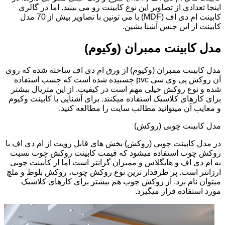
اینجا تعدادی از تصاویر این نوع کابینت رو می بینید. اما در گالری
کابینت ام دی اف (MDF) با می تونین با تصاویر بیش از 70 مدل
کابینت از این جنس آشنا بشین.
مدل کابینت ممبران (وکیوم)
مدل کابینت ممبران (وکیوم) از ورق ام دی اف ساخته شده که روی
آن روکش پی وی سی pvc چسبیده شده است که چسب استفاده
شده و نوع روکش خیلی مهم است در کیفیت. از این متریال بیشتر
برای کارهای کلاسیک استفاده میکنند. برای آشنایی با کابینت وکیوم
و معایب آن میتوانید مطالب سایت را مطالعه کنید.
مدل کابینت چوبی (روکش)
در مدل کابینت چوبی (روکش) بخش های قابل رویت از ام دی اف با
روکش چوب استفاده میشود که قیمت کابینت روکش چوب نسبت
به ام دی اف و هایگلاس و ممبران گرانتر است اما از کابینت چوبی
ارزانتر است. پر طرفدار ترین نوع روکش چوب، روکش بلوط و ملچ
میتوان نام برد. از روکش چوب هم بیشتر برای کارهای کلاسیک
مورد استفاده قرار میگیرد.