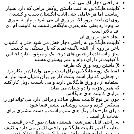
به راحتی دچار لک می شود
کابینت هایگلاس به علت داشتن روکش براقی که دارد بسیار
زیباست اما هر عاملی حتی اثابت انگشتان دست و کشیدن
روی آن باعث بروز لکه بر روی آن می شود و نیاز به تمیزی
مداوم دارد یعنی لکه پذیری هایگلاس نسبت به کابینت ام دی
اف بالاتر است .
ایجاد خش بر روی آن :
کابینت هایگلاس به راحتی دچار خش می شود حتی با کشیدن
ناخن بر روی آن البته ناگفته نماند که باز بستگی به کابینت
ساز و استفاده از جنس های درجه یک و مرغوب دارد اجناس
با کیفیت تر دارای دوام و عمر بیشتری هستند .
6) داشتن رویه ورق یک طرفه
فقط یک رویه هایگلاس براق است و می توان آن را بکار برد
در جاهایی که نیاز است پشت کار نیز براق نمایان شود نیاز به
استفاده از دو ورق هایگلاس دارید و می بایست دوبل کار کنید
که همین هزینه را دو چندان می نماید
مزایای کابینت های هایگلاس:
چون این نوع کابینت سطح صاف و براقی دارد می تواند نور را
منعکس کرده و سبب روشنایی بیشتر فضا شود .
دارای طرح ها و رنگ های متنوع است و دست مشتری برای
انتخاب باز است .
به راحتی قابل تمیز شدن هستند ، همان طور که در قسمت
معایب گفتیم کابینت هایگلاس براحتی لک بر می دارد و کثیف
می شود اما به همان راحتی هم با یک دستمال نمناک تمیز