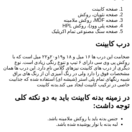
صفحه کابینت
صفحه نئوپان، روکش
صفحه MDF، روکش ملامینه
صفحه پلی وود)، روکش HPL
صفحه سنگ مصنوعی تمام اکریلیک
درب کابینت
ضخامت این درب ها ۱۶ میل و ۱۸ و١٩و٢٠و٢٢ میل است که با
روکش پی وی سی دارای ۶ تیپ و تنوع رنگی زیادی است. نوع
دیگری از درب های کابینت نیزهای گلاس نام دارد. این درب ها همان
مشخصات فوق را دارد ولی در رنگ آمیزی آن از رنگ های براق
شبیه رنگهای تمام پلی استر (شیشه ای) استفاده شده که جذابیت
خاصی در ترکیب کابینت ایجاد می کند.بدنه کابینت
در زمینه بدنه کابینت باید به دو نکته کلی
توجه داشت:
جنس بدنه باید با روکش ملامینه باشد.
لبه بدنه با نوار پوشیده شده باشد.