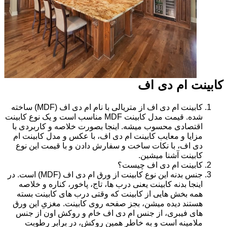
کابینت ام دی اف
کابینت ام دی اف از متریالی با نام ام دی اف (MDF) ساخته
شده. قیمت مدل کابینت MDF مناسب است و یک نوع کابینت
اقتصادی محسوب میشه. اینجا بصورت خلاصه و کاربردی با
مزایا و معایب کابینت ام دی اف، با عکس و مدل کابینت ام
دی اف، با نکات ساخت و سفارش دادن و با قیمت این نوع
کابینت آشنا میشین.
کابینت ام دی اف چیست؟
جنس بدنه این نوع کابینت از ورق ام دی اف (MDF) است. در
اینجا بدنه کابینت یعنی درب ها، تاج، پاخور، کناره و خلاصه
همه بخش هایی از کابینت که وقتی درب های کابینت بسته
هستند دیده میشن، بجز صفحه روی کابینت. مغزیِ این ورق
های فیبری، از جنس ام دی اف خام و روکش اون از جنس
ملامینه است و به خاطر همین روکش، در برابر رطوبت