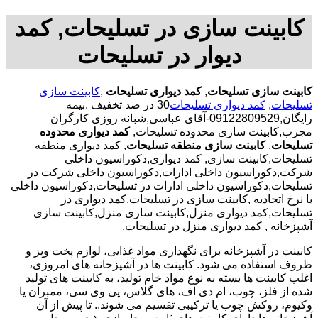
کابینت سازی در تسلیحات, کمد
دیوار در تسلیحات
کابینت سازی تسلیحات
,
کمد دیواری تسلیحات
,
کابینت سازی
تسلیحات
,
کمد دیواری تسلیحات
30 در صد تخفیف .بیمه
رایگان,09122809529-آقای عباسی,شبانه روزی کارگران
مجرب,کابینت سازی محدوده تسلیحات,
کمد دیواری محدوده
تسلیحات
,
کابینت سازی منطقه تسلیحات
, کمد دیواری منطقه
تسلیحات,کابینت سازی, کمد دیواری,دکوراسیون داخلی
شرکت,دکوراسیون داخلی ادارات,دکوراسیون داخلی شرکت در
تسلیحات,دکوراسیون داخلی ادارات در تسلیحات,دکوراسیون داخلی
با نرخ اتحادیه ,کابینت سازی در تسلیحات,کمد دیواری در
تسلیحات,کمد دیواری منزل,کابینت سازی منزل,کابینت سازی
آشپزخانه , کمد دیواری منزل در تسلیحات,
کابینت در آشپزخانه برای نگهداری مواد غذایی، لوازم پخت وپز و
ظروف استفاده می شود. کابینت ها در آشپزخانه های امروزی،
اغلب کابینت ها بسته به نوع مواد خام تولید، به کابینت های تولید
شده از فلز، چوب، ام دی اف، های گلاس، پی وی سی، ممبران یا
وکیوم، روکش چوب یا ترکیبی تقسیم می شوند.. تا پیش از آن