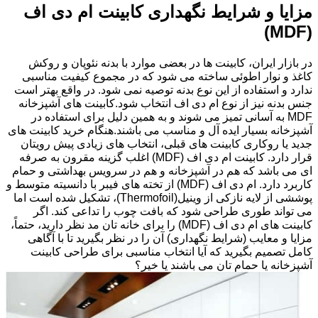
مزایا و شرایط نگهداری کابینت ام دی اف
(MDF)
در بازار ایران، کابینت ها در بعضی موارد با بدنه نئوپان و روکش
کاغذ و نوار اطوئی ساخته می شود که در مجموع کیفیت مناسبی
ندارد و استفاده از این نوع بدنه توصیه نمی شود. در واقع بهتر است
جنس بدنه نیز از نوع ام دی اف انتخاب شود.کابینت های آشپزخانه
MDF به آسانی تمیز می شوند و به همین دلیل برای استفاده در
آشپزخانه بسیار ایده آل و مناسب می باشند.هنگام خرید کابینت های
جدید یا روکاری کابینت های قبلی، انتخاب های زیادی پیش رویتان
قرار دارد. کابینت ام دی اف (MDF) اغلب گزینه مقرون به صرفه
ای می باشد که هم در آشپزخانه و هم در سرویس بهداشتی و حمام
کاربرد دارد. ام دی اف (MDF) از تخته های فیبر با دانسیته متوسط و
پوششی از لایه نازکی از وینیل(Thermofoil)، تشکیل شده است اما
می تواند طوری طراحی شود که بافت چوب را تداعی کند. اگر
کابینت های ام دی اف (MDF) را برای خانه تان مد نظر دارید، حتماً،
مزایا و معایب (شرایط نگهداری) آن را در نظر بگیرید تا با آگاهی
کامل تصمیم بگیرید که آیا انتخاب مناسبی برای طراحی کابینت
آشپزخانه یا حمام تان می باشند یا خیر؟