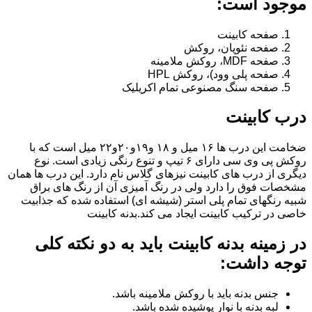
موجود است:
صفحه کابینت
صفحه نئوپان، روکش
صفحه MDF، روکش ملامینه
صفحه پلی وود)، روکش HPL
صفحه سنگ مصنوعی تمام اکریلیک
درب کابینت
ضخامت این درب ها ۱۶ میل و ۱۸ و١٩و٢٠و٢٢ میل است که با
روکش پی وی سی دارای ۶ تیپ و تنوع رنگی زیادی است. نوع
دیگری از درب های کابینت نیزهای گلاس نام دارد. این درب ها همان
مشخصات فوق را دارد ولی در رنگ آمیزی آن از رنگ های براق
شبیه رنگهای تمام پلی استر (شیشه ای) استفاده شده که جذابیت
خاصی در ترکیب کابینت ایجاد می کند.بدنه کابینت
در زمینه بدنه کابینت باید به دو نکته کلی
توجه داشت:
جنس بدنه باید با روکش ملامینه باشد.
لبه بدنه با نوار پوشیده شده باشد.