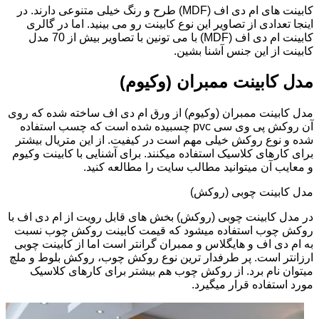
کابینت های ام دی اف (MDF) طرح و رنگ خیلی متنوعی دارند. در
اینجا تعدادی از تصاویر این نوع کابینت رو می بینید. اما در گالری
کابینت ام دی اف (MDF) با می تونین با تصاویر بیش از 70 مدل
کابینت از این جنس آشنا بشین.
مدل کابینت ممبران (وکیوم)
مدل کابینت ممبران (وکیوم) از ورق ام دی اف ساخته شده که روی
آن روکش پی وی سی pvc چسبیده شده است که چسب استفاده
شده و نوع روکش خیلی مهم است در کیفیت. از این متریال بیشتر
برای کارهای کلاسیک استفاده میکنند. برای آشنایی با کابینت وکیوم
و معایب آن میتوانید مطالب سایت را مطالعه کنید.
مدل کابینت چوبی (روکش)
در مدل کابینت چوبی (روکش) بخش های قابل رویت از ام دی اف با
روکش چوب استفاده میشود که قیمت کابینت روکش چوب نسبت
به ام دی اف و هایگلاس و ممبران گرانتر است اما از کابینت چوبی
ارزانتر است. پر طرفدار ترین نوع روکش چوب، روکش بلوط و ملچ
میتوان نام برد. از روکش چوب هم بیشتر برای کارهای کلاسیک
مورد استفاده قرار میگیرد.