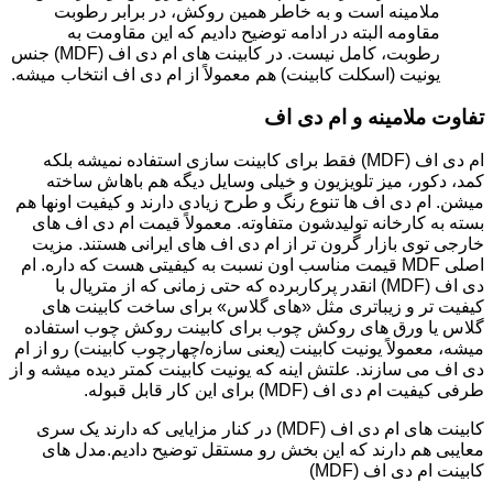
ملامینه است و به خاطر همین روکش، در برابر رطوبت
مقاومه البته در ادامه توضیح دادیم که این مقاومت به
رطوبت، کامل نیست. در کابینت های ام دی اف (MDF) جنس
یونیت (اسکلت کابینت) هم معمولاً از ام دی اف انتخاب میشه.
تفاوت ملامینه و ام دی اف
ام دی اف (MDF) فقط برای کابینت سازی استفاده نمیشه بلکه
کمد، دکور، میز تلویزیون و خیلی وسایل دیگه هم باهاش ساخته
میشن. ام دی اف ها تنوع رنگ و طرح زیادی دارند و کیفیت اونها هم
بسته به کارخانه تولیدشون متفاوته. معمولاً قیمت ام دی اف های
خارجی توی بازار گرون تر از ام دی اف های ایرانی هستند. مزیت
اصلی MDF قیمت مناسب اون نسبت به کیفیتی هست که داره. ام
دی اف (MDF) انقدر پرکاربرده که حتی زمانی که از متریال با
کیفیت تر و زیباتری مثل «های گلاس» برای ساخت کابینت های
گلاس یا ورق های روکش چوب برای کابینت روکش چوب استفاده
میشه، معمولاً یونیت کابینت (یعنی سازه/چهارچوب کابینت) رو از ام
دی اف می سازند. علتش اینه که یونیت کابینت کمتر دیده میشه و از
طرفی کیفیت ام دی اف (MDF) برای این کار قابل قبوله.
کابینت های ام دی اف (MDF) در کنار مزایایی که دارند یک سری
معایبی هم دارند که این بخش رو مستقل توضیح دادیم.مدل های
کابینت ام دی اف (MDF)