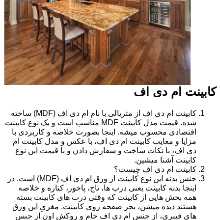
کابینت ام دی اف
کابینت ام دی اف از متریالی با نام ام دی اف (MDF) ساخته
شده. قیمت مدل کابینت MDF مناسب است و یک نوع کابینت
اقتصادی محسوب میشه. اینجا بصورت خلاصه و کاربردی با
مزایا و معایب کابینت ام دی اف، با عکس و مدل کابینت ام
دی اف، با نکات ساخت و سفارش دادن و با قیمت این نوع
کابینت آشنا میشین.
کابینت ام دی اف چیست؟
جنس بدنه این نوع کابینت از ورق ام دی اف (MDF) است. در
اینجا بدنه کابینت یعنی درب ها، تاج، پاخور، کناره و خلاصه
همه بخش هایی از کابینت که وقتی درب های کابینت بسته
هستند دیده میشن، بجز صفحه روی کابینت. مغزیِ این ورق
های فیبری، از جنس ام دی اف خام و روکش اون از جنس