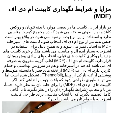
مزایا و شرایط نگهداری کابینت ام دی اف
(MDF)
در بازار ایران، کابینت ها در بعضی موارد با بدنه نئوپان و روکش
کاغذ و نوار اطوئی ساخته می شود که در مجموع کیفیت مناسبی
ندارد و استفاده از این نوع بدنه توصیه نمی شود. در واقع بهتر است
جنس بدنه نیز از نوع ام دی اف انتخاب شود.کابینت های آشپزخانه
MDF به آسانی تمیز می شوند و به همین دلیل برای استفاده در
آشپزخانه بسیار ایده آل و مناسب می باشند.هنگام خرید کابینت های
جدید یا روکاری کابینت های قبلی، انتخاب های زیادی پیش رویتان
قرار دارد. کابینت ام دی اف (MDF) اغلب گزینه مقرون به صرفه
ای می باشد که هم در آشپزخانه و هم در سرویس بهداشتی و حمام
کاربرد دارد. ام دی اف (MDF) از تخته های فیبر با دانسیته متوسط و
پوششی از لایه نازکی از وینیل(Thermofoil)، تشکیل شده است اما
می تواند طوری طراحی شود که بافت چوب را تداعی کند. اگر
کابینت های ام دی اف (MDF) را برای خانه تان مد نظر دارید، حتماً،
مزایا و معایب (شرایط نگهداری) آن را در نظر بگیرید تا با آگاهی
کامل تصمیم بگیرید که آیا انتخاب مناسبی برای طراحی کابینت
آشپزخانه یا حمام تان می باشند یا خیر؟