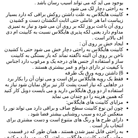
بوجود می آید که می تواند آسیب رسان باشد .
به راحتی دچار لک می شود
کابینت هایگلاس به علت داشتن روکش براقی که دارد بسیار
زیباست اما هر عاملی حتی اثابت انگشتان دست و کشیدن
روی آن باعث بروز لکه بر روی آن می شود و نیاز به تمیزی
مداوم دارد یعنی لکه پذیری هایگلاس نسبت به کابینت ام دی
اف بالاتر است .
ایجاد خش بر روی آن :
کابینت هایگلاس به راحتی دچار خش می شود حتی با کشیدن
ناخن بر روی آن البته ناگفته نماند که باز بستگی به کابینت
ساز و استفاده از جنس های درجه یک و مرغوب دارد اجناس
با کیفیت تر دارای دوام و عمر بیشتری هستند .
6) داشتن رویه ورق یک طرفه
فقط یک رویه هایگلاس براق است و می توان آن را بکار برد
در جاهایی که نیاز است پشت کار نیز براق نمایان شود نیاز به
استفاده از دو ورق هایگلاس دارید و می بایست دوبل کار کنید
که همین هزینه را دو چندان می نماید
مزایای کابینت های هایگلاس:
چون این نوع کابینت سطح صاف و براقی دارد می تواند نور را
منعکس کرده و سبب روشنایی بیشتر فضا شود .
دارای طرح ها و رنگ های متنوع است و دست مشتری برای
انتخاب باز است .
به راحتی قابل تمیز شدن هستند ، همان طور که در قسمت
معایب گفتیم کابینت هایگلاس براحتی لک بر می دارد و کثیف