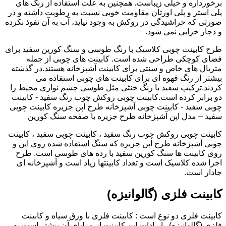
برخورداره و خیلی زیباست. همچنین به علت استفاده از رنگ های
پلی استر و پلی اورتان مقاومت خوبی نسبت به رطوبت داشته و در
صورتی که خراشیدگی در روکش به وجود نیاید، آب به آن نفوذ نکرده
و دچار خرابی نمی شود.
طرح کابینت چوبی کلاسیک با رنگ طوسی و سنگ کورین سفید برای
فضای کوچکی طراحی شده است. کابینت های چوبی از جمله
متریال های خاص و سنتی برای کابینت آشپزخانه هستند.در گذشته
بیشتر از رنگ قهوه ای برای کابینت های چوبی استفاده می
کردند.ترکیب سفید با رنگ خنثی مثل طوسی چشم نوازی محیط را
دو برابر کرده است.کابینت چوبی روکش چوب رنگ سفید - کابینت
چوبی سفید - کابینت چوبی آشپزخانه طرح اپن جزیره کابینت چوبی
سفید – مدل اپن آشپزخانه طرح جزیره با صفحه سنگ کورین
کابینت چوبی روکش چوب رنگ سفید ، کابینت چوبی سفید ، کابینت
چوبی آشپزخانه طرح اپن جزیره که سنگ استفاده شده روی اپن و
روی کابینت ها سنگ کورین سفید با رده های طوسی است. طرح
اجرا شده کلاسیک است و تعداد کابینتها زیاد است و آشپزخانه ای
جادار است.
کابینت فلزی (گالوانیزه)
کابینت فلزی دو نوع است : کابینت فلزی با ورق سیاه و کابینت
فلزی (گالوانیزه) . ایرادات این کابینت از مزایای آن بیشتر است به