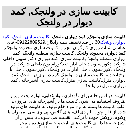
کابینت سازی در ولنجک, کمد
دیوار در ولنجک
کابینت سازی ولنجک
,
کمد دیواری ولنجک
,
کابینت سازی ولنجک
,
کمد
دیواری ولنجک
30 در صد تخفیف بیمه رایگان,09122809529-آقای
عباسی,شبانه روزی کارگران مجرب,کابینت سازی محدوده ولنجک,
کمد دیواری محدوده ولنجک
,
کابینت سازی منطقه ولنجک
, کمد
دیواری منطقه ولنجک,کابینت سازی, کمد دیواری,دکوراسیون داخلی
شرکت,دکوراسیون داخلی ادارات,دکوراسیون داخلی شرکت در
ولنجک,دکوراسیون داخلی ادارات در ولنجک,دکوراسیون داخلی با
نرخ اتحادیه ,کابینت سازی در ولنجک,کمد دیواری در ولنجک,کمد
دیواری منزل,کابینت سازی منزل,کابینت سازی آشپزخانه , کمد
دیواری منزل در ولنجک,
کابینت در آشپزخانه برای نگهداری مواد غذایی، لوازم پخت وپز و
ظروف استفاده می شود. کابینت ها در آشپزخانه های امروزی،
اغلب کابینت ها بسته به نوع مواد خام تولید، به کابینت های تولید
شده از فلز، چوب، ام دی اف، های گلاس، پی وی سی، ممبران یا
وکیوم، روکش چوب یا ترکیبی تقسیم می شوند.. تا پیش از آن
آشپزخانه ها دارای کابینت های ثابت و جاسازی شده و محل