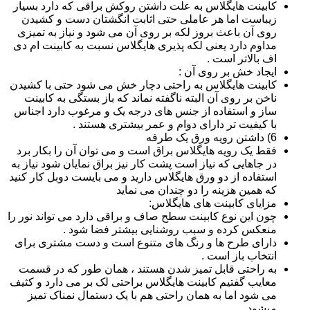
کابینت هایگلاس به علت داشتن روکش براقی که دارد بسیار
زیباست اما هر عاملی حتی اثابت انگشتان دست و کشیدن
روی آن باعث بروز لکه بر روی آن می شود و نیاز به تمیزی
مداوم دارد یعنی لکه پذیری هایگلاس نسبت به کابینت ام دی
اف بالاتر است .
ایجاد خش بر روی آن :
کابینت هایگلاس به راحتی دچار خش می شود حتی با کشیدن
ناخن بر روی آن البته ناگفته نماند که باز بستگی به کابینت
ساز و استفاده از جنس های درجه یک و مرغوب دارد اجناس
با کیفیت تر دارای دوام و عمر بیشتری هستند .
6) داشتن رویه ورق یک طرفه
فقط یک رویه هایگلاس براق است و می توان آن را بکار برد
در جاهایی که نیاز است پشت کار نیز براق نمایان شود نیاز به
استفاده از دو ورق هایگلاس دارید و می بایست دوبل کار کنید
که همین هزینه را دو چندان می نماید
مزایای کابینت های هایگلاس:
چون این نوع کابینت سطح صاف و براقی دارد می تواند نور را
منعکس کرده و سبب روشنایی بیشتر فضا شود .
دارای طرح ها و رنگ های متنوع است و دست مشتری برای
انتخاب باز است .
به راحتی قابل تمیز شدن هستند ، همان طور که در قسمت
معایب گفتیم کابینت هایگلاس براحتی لک بر می دارد و کثیف
می شود اما به همان راحتی هم با یک دستمال نمناک تمیز
میشود