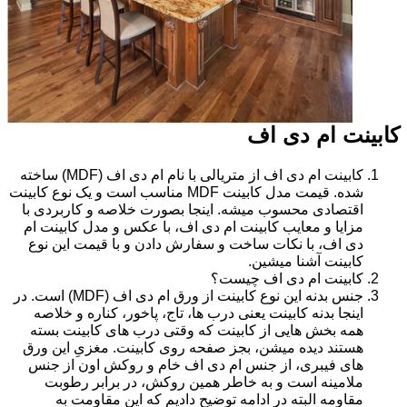
کابینت ام دی اف
کابینت ام دی اف از متریالی با نام ام دی اف (MDF) ساخته
شده. قیمت مدل کابینت MDF مناسب است و یک نوع کابینت
اقتصادی محسوب میشه. اینجا بصورت خلاصه و کاربردی با
مزایا و معایب کابینت ام دی اف، با عکس و مدل کابینت ام
دی اف، با نکات ساخت و سفارش دادن و با قیمت این نوع
کابینت آشنا میشین.
کابینت ام دی اف چیست؟
جنس بدنه این نوع کابینت از ورق ام دی اف (MDF) است. در
اینجا بدنه کابینت یعنی درب ها، تاج، پاخور، کناره و خلاصه
همه بخش هایی از کابینت که وقتی درب های کابینت بسته
هستند دیده میشن، بجز صفحه روی کابینت. مغزیِ این ورق
های فیبری، از جنس ام دی اف خام و روکش اون از جنس
ملامینه است و به خاطر همین روکش، در برابر رطوبت
مقاومه البته در ادامه توضیح دادیم که این مقاومت به