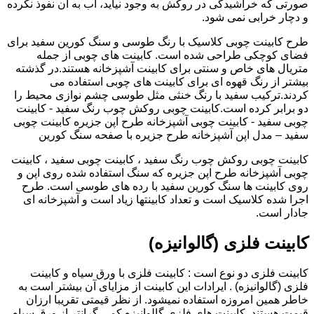
صورتی که خراشیدگی در روکش به وجود نیاید، آب به آن نفوذ نکرده
و دچار خرابی نمی شود.
طرح کابینت چوبی کلاسیک با رنگ طوسی و سنگ کورین سفید برای
فضای کوچکی طراحی شده است. کابینت های چوبی از جمله
متریال های خاص و سنتی برای کابینت آشپزخانه هستند.در گذشته
بیشتر از رنگ قهوه ای برای کابینت های چوبی استفاده می
کردند.ترکیب سفید با رنگ خنثی مثل طوسی چشم نوازی محیط را
دو برابر کرده است.کابینت چوبی روکش چوب رنگ سفید - کابینت
چوبی سفید - کابینت چوبی آشپزخانه طرح اپن جزیره کابینت چوبی
سفید – مدل اپن آشپزخانه طرح جزیره با صفحه سنگ کورین
کابینت چوبی روکش چوب رنگ سفید ، کابینت چوبی سفید ، کابینت
چوبی آشپزخانه طرح اپن جزیره که سنگ استفاده شده روی اپن و
روی کابینت ها سنگ کورین سفید با رده های طوسی است. طرح
اجرا شده کلاسیک است و تعداد کابینتها زیاد است و آشپزخانه ای
جادار است.
کابینت فلزی (گالوانیزه)
کابینت فلزی دو نوع است : کابینت فلزی با ورق سیاه و کابینت
فلزی (گالوانیزه) . ایرادات این کابینت از مزایای آن بیشتر است به
خاطر همین امروزه استفاده نمیشود. از نظر قیمتی تقریبا ارزان
قیمت هستند. کابینت های فلزی گالوانیزه کمی گرانتر از ورق سیاه