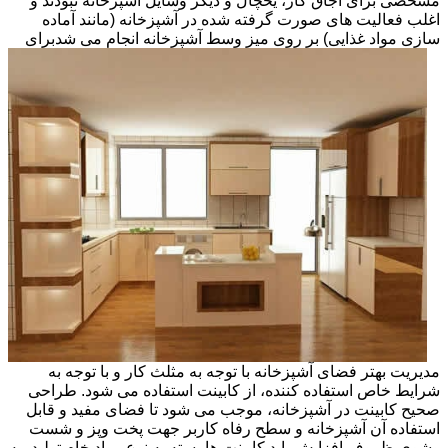
مشخصی برای اجاق گاز، یخچال و دیگر وسایل آشپزخانه نبودند و
اغلب فعالیت های صورت گرفته شده در آشپزخانه (مانند آماده
سازی مواد غذایی) بر روی میز وسط آشپزخانه انجام می شد
برای
مدیریت بهتر فضای آشپزخانه با توجه به مثلث کار و با توجه به
شرایط خاص استفاده کننده، از کابینت استفاده می شود. طراحی
صحیح کابینت در آشپزخانه، موجب می شود تا فضای مفید و قابل
استفاده آن آشپزخانه و سطح رفاه کاربر جهت پخت وپز و شست
وشوی ظروف افزایش یابد.کابینت ها بسته به نوع مواد خام تولید، به