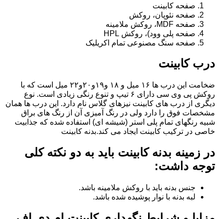
صفحه کابینت
صفحه نئوپان، روکش
صفحه MDF، روکش ملامینه
صفحه پلی وود)، روکش HPL
صفحه سنگ مصنوعی تمام اکریلیک
درب کابینت
ضخامت این درب ها ۱۶ میل و ۱۸ و١٩و٢٠و٢٢ میل است که با
روکش پی وی سی دارای ۶ تیپ و تنوع رنگی زیادی است. نوع
دیگری از درب های کابینت نیزهای گلاس نام دارد. این درب ها همان
مشخصات فوق را دارد ولی در رنگ آمیزی آن از رنگ های براق
شبیه رنگهای تمام پلی استر (شیشه ای) استفاده شده که جذابیت
خاصی در ترکیب کابینت ایجاد می کند.بدنه کابینت
در زمینه بدنه کابینت باید به دو نکته کلی
توجه داشت:
جنس بدنه باید با روکش ملامینه باشد.
لبه بدنه با نوار پوشیده شده باشد.
مزایا و شرایط نگهداری کابینت ام دی اف