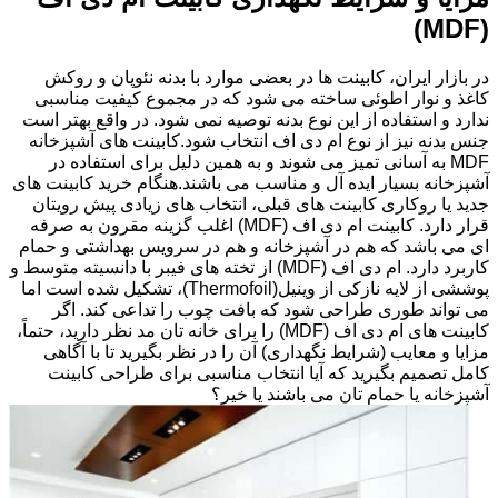
(MDF)
در بازار ایران، کابینت ها در بعضی موارد با بدنه نئوپان و روکش
کاغذ و نوار اطوئی ساخته می شود که در مجموع کیفیت مناسبی
ندارد و استفاده از این نوع بدنه توصیه نمی شود. در واقع بهتر است
جنس بدنه نیز از نوع ام دی اف انتخاب شود.کابینت های آشپزخانه
MDF به آسانی تمیز می شوند و به همین دلیل برای استفاده در
آشپزخانه بسیار ایده آل و مناسب می باشند.هنگام خرید کابینت های
جدید یا روکاری کابینت های قبلی، انتخاب های زیادی پیش رویتان
قرار دارد. کابینت ام دی اف (MDF) اغلب گزینه مقرون به صرفه
ای می باشد که هم در آشپزخانه و هم در سرویس بهداشتی و حمام
کاربرد دارد. ام دی اف (MDF) از تخته های فیبر با دانسیته متوسط و
پوششی از لایه نازکی از وینیل(Thermofoil)، تشکیل شده است اما
می تواند طوری طراحی شود که بافت چوب را تداعی کند. اگر
کابینت های ام دی اف (MDF) را برای خانه تان مد نظر دارید، حتماً،
مزایا و معایب (شرایط نگهداری) آن را در نظر بگیرید تا با آگاهی
کامل تصمیم بگیرید که آیا انتخاب مناسبی برای طراحی کابینت
آشپزخانه یا حمام تان می باشند یا خیر؟