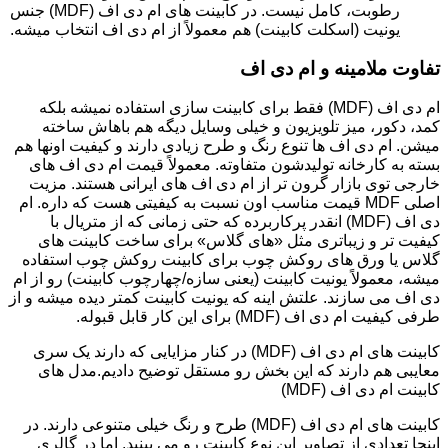
رطوبت، کامل نیست. در کابینت های ام دی اف (MDF) جنس
یونیت (اسکلت کابینت) هم معمولاً از ام دی اف انتخاب میشه.
تفاوت ملامینه و ام دی اف
ام دی اف (MDF) فقط برای کابینت سازی استفاده نمیشه بلکه
کمد، دکور، میز تلویزیون و خیلی وسایل دیگه هم باهاش ساخته
میشن. ام دی اف ها تنوع رنگ و طرح زیادی دارند و کیفیت اونها هم
بسته به کارخانه تولیدشون متفاوته. معمولاً قیمت ام دی اف های
خارجی توی بازار گرون تر از ام دی اف های ایرانی هستند. مزیت
اصلی MDF قیمت مناسب اون نسبت به کیفیتی هست که داره. ام
دی اف (MDF) انقدر پرکاربرده که حتی زمانی که از متریال با
کیفیت تر و زیباتری مثل «های گلاس» برای ساخت کابینت های
گلاس یا ورق های روکش چوب برای کابینت روکش چوب استفاده
میشه، معمولاً یونیت کابینت (یعنی سازه/چهارچوب کابینت) رو از ام
دی اف می سازند. علتش اینه که یونیت کابینت کمتر دیده میشه و از
طرفی کیفیت ام دی اف (MDF) برای این کار قابل قبوله.
کابینت های ام دی اف (MDF) در کنار مزایایی که دارند یک سری
معایبی هم دارند که این بخش رو مستقل توضیح دادیم.مدل های
کابینت ام دی اف (MDF)
کابینت های ام دی اف (MDF) طرح و رنگ خیلی متنوعی دارند. در
اینجا تعدادی از تصاویر این نوع کابینت رو می بینید. اما در گالری