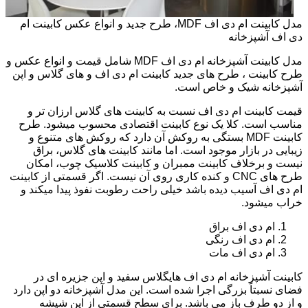
مدل کابینت ام دی اف MDF، طرح جدید و انواع عکس کابینت ام
دی اف آشپزخانه
مدل کابینت آشپزخانه ام دی اف MDF شامل قیمت و انواع عکس و
طرح کابینت ، طرح های جدید کابینت ام دی اف و های گلاس و اپن
آشپزخانه شیک و خاص است.
قیمت کابینت ام دی اف نسبت به کابینت های گلاس ارزان تر و
مناسب است. کلا یک نوع کابینت اقتصادی محسوب میشود. طرح
کابینت MDF بستگی به روکش آن دارد که روکش های متنوع و
زیبایی در بازار موجود است. اما مانند کابینت های گلاس، براق
نیست و برخلاف کابینت ممبران و کابینت کلاسیک چوب، امکان
طرح های CNC و کنده کاری روی آن نیست. اگر قسمتی از کابینت
ام دی اف آسیب دیده باشد خیلی راحت رطوبت نفوذ پیدا میکند و
خراب میشود.
ام دی اف براق
ام دی اف رنگی
ام دی اف مات
کابینت آشپزخانه ام دی اف هایگلاس سفید و اپن جزیره ای در
فضای نسبتاً بزرگی اجرا شده است. این مدل آشپزخانه دو اپن دارد
و از دو طرف باز می باشد. برای سطح قسمتی از اپن شیشه