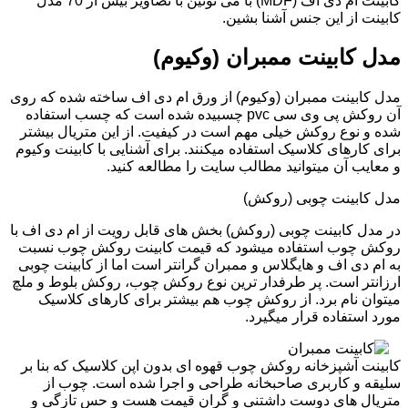
کابینت ام دی اف (MDF) با می تونین با تصاویر بیش از 70 مدل
کابینت از این جنس آشنا بشین.
مدل کابینت ممبران (وکیوم)
مدل کابینت ممبران (وکیوم) از ورق ام دی اف ساخته شده که روی
آن روکش پی وی سی pvc چسبیده شده است که چسب استفاده
شده و نوع روکش خیلی مهم است در کیفیت. از این متریال بیشتر
برای کارهای کلاسیک استفاده میکنند. برای آشنایی با کابینت وکیوم
و معایب آن میتوانید مطالب سایت را مطالعه کنید.
مدل کابینت چوبی (روکش)
در مدل کابینت چوبی (روکش) بخش های قابل رویت از ام دی اف با
روکش چوب استفاده میشود که قیمت کابینت روکش چوب نسبت
به ام دی اف و هایگلاس و ممبران گرانتر است اما از کابینت چوبی
ارزانتر است. پر طرفدار ترین نوع روکش چوب، روکش بلوط و ملچ
میتوان نام برد. از روکش چوب هم بیشتر برای کارهای کلاسیک
مورد استفاده قرار میگیرد.
کابینت آشپزخانه روکش چوب قهوه ای بدون اپن کلاسیک که بنا بر
سلیقه و کاربری صاحبخانه طراحی و اجرا شده است. چوب از
متریال های دوست داشتنی و گران قیمت هست و حس تازگی و