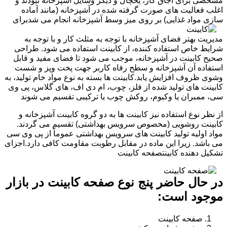
مشخصی برای اجاق گاز، یخچال و دیگر وسایل آشپزخانه نبودند و
اغلب فعالیت های صورت گرفته شده در آشپزخانه (مانند آماده
سازی مواد غذایی) بر روی میز وسط آشپزخانه انجام می شد
برای
مدیریت بهتر فضای آشپزخانه با توجه به مثلث کار و با توجه به
شرایط خاص استفاده کننده، از کابینت استفاده می شود. طراحی
صحیح کابینت در آشپزخانه، موجب می شود تا فضای مفید و قابل
استفاده آن آشپزخانه و سطح رفاه کاربر جهت پخت وپز و شست
وشوی ظروف افزایش یابد.کابینت ها بسته به نوع مواد خام تولید، به
کابینت های تولید شده از فلز، چوب، ام دی اف، های گلاس، پی وی
سی، ممبران یا وکیوم، روکش چوب یا ترکیبی تقسیم می شوند
از نظر نوع استفاده نیز کابینت ها به دو گروه کابینت آشپزخانه و
کابینت روشویی (مخصوص سرویس بهداشتی) تقسیم می گردند.
مواد اولیه تولید کابینت های سرویس بهداشتی عموماً از پی وی سی
می باشد. زیرا این ماده در مقابل رطوبت مقاومت کافی دارد.اجزای
تشکیل دهنده کابینتصفحه کابینت
در حال حاضر پنج نوع صفحه کابینت در بازار
موجود است:
صفحه کابینت