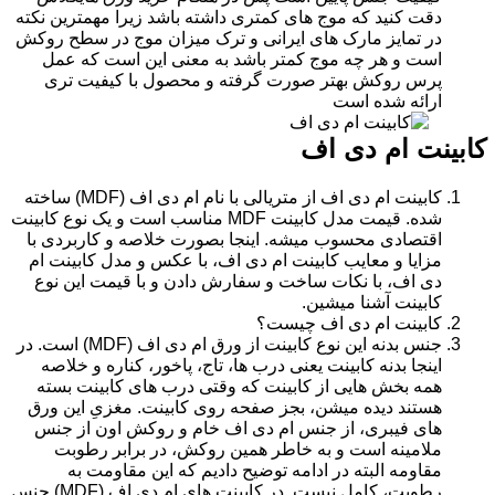
دقت کنید که موج های کمتری داشته باشد زیرا مهمترین نکته
در تمایز مارک های ایرانی و ترک میزان موج در سطح روکش
است و هر چه موج کمتر باشد به معنی این است که عمل
پرس روکش بهتر صورت گرفته و محصول با کیفیت تری
ارائه شده است
کابینت ام دی اف
کابینت ام دی اف از متریالی با نام ام دی اف (MDF) ساخته
شده. قیمت مدل کابینت MDF مناسب است و یک نوع کابینت
اقتصادی محسوب میشه. اینجا بصورت خلاصه و کاربردی با
مزایا و معایب کابینت ام دی اف، با عکس و مدل کابینت ام
دی اف، با نکات ساخت و سفارش دادن و با قیمت این نوع
کابینت آشنا میشین.
کابینت ام دی اف چیست؟
جنس بدنه این نوع کابینت از ورق ام دی اف (MDF) است. در
اینجا بدنه کابینت یعنی درب ها، تاج، پاخور، کناره و خلاصه
همه بخش هایی از کابینت که وقتی درب های کابینت بسته
هستند دیده میشن، بجز صفحه روی کابینت. مغزیِ این ورق
های فیبری، از جنس ام دی اف خام و روکش اون از جنس
ملامینه است و به خاطر همین روکش، در برابر رطوبت
مقاومه البته در ادامه توضیح دادیم که این مقاومت به
رطوبت، کامل نیست. در کابینت های ام دی اف (MDF) جنس