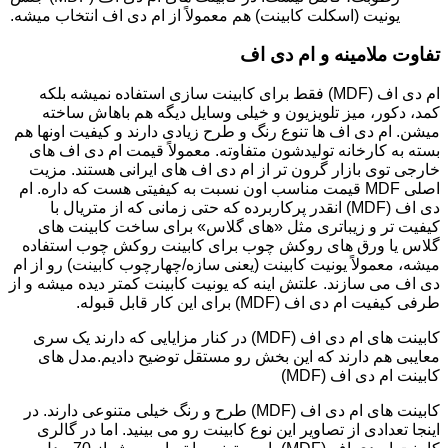
یونیت (اسکلت کابینت) هم معمولاً از ام دی اف انتخاب میشه.
تفاوت ملامینه و ام دی اف
ام دی اف (MDF) فقط برای کابینت سازی استفاده نمیشه بلکه
کمد، دکور، میز تلویزیون و خیلی وسایل دیگه هم باهاش ساخته
میشن. ام دی اف ها تنوع رنگ و طرح زیادی دارند و کیفیت اونها هم
بسته به کارخانه تولیدشون متفاوته. معمولاً قیمت ام دی اف های
خارجی توی بازار گرون تر از ام دی اف های ایرانی هستند. مزیت
اصلی MDF قیمت مناسب اون نسبت به کیفیتی هست که داره. ام
دی اف (MDF) انقدر پرکاربرده که حتی زمانی که از متریال با
کیفیت تر و زیباتری مثل «های گلاس» برای ساخت کابینت های
گلاس یا ورق های روکش چوب برای کابینت روکش چوب استفاده
میشه، معمولاً یونیت کابینت (یعنی سازه/چهارچوب کابینت) رو از ام
دی اف می سازند. علتش اینه که یونیت کابینت کمتر دیده میشه و از
طرفی کیفیت ام دی اف (MDF) برای این کار قابل قبوله.
کابینت های ام دی اف (MDF) در کنار مزایایی که دارند یک سری
معایبی هم دارند که این بخش رو مستقل توضیح دادیم.مدل های
کابینت ام دی اف (MDF)
کابینت های ام دی اف (MDF) طرح و رنگ خیلی متنوعی دارند. در
اینجا تعدادی از تصاویر این نوع کابینت رو می بینید. اما در گالری