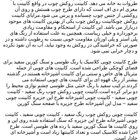
طروات به خانه می دهد. کابینت روکش چوب در واقع کابینت با
مغزی ام دی اف است که دارای طرح چوب هستش و روی آن
روکشی از جنس چوب چسبانده و پرس می شود.مزایای کابینت
روکش چوبکابینت روکش چوب یکی از بهترین کابینت های موجود
دربازار می باشد. این کابینت از استحکام و مقاومت زیادی
برخورداره و خیلی زیباست. همچنین به علت استفاده از رنگ های
پلی استر و پلی اورتان مقاومت خوبی نسبت به رطوبت داشته و در
صورتی که خراشیدگی در روکش به وجود نیاید، آب به آن نفوذ نکرده
و دچار خرابی نمی شود.
طرح کابینت چوبی کلاسیک با رنگ طوسی و سنگ کورین سفید برای
فضای کوچکی طراحی شده است. کابینت های چوبی از جمله
متریال های خاص و سنتی برای کابینت آشپزخانه هستند.در گذشته
بیشتر از رنگ قهوه ای برای کابینت های چوبی استفاده می
کردند.ترکیب سفید با رنگ خنثی مثل طوسی چشم نوازی محیط را
دو برابر کرده است.کابینت چوبی روکش چوب رنگ سفید - کابینت
چوبی سفید - کابینت چوبی آشپزخانه طرح اپن جزیره کابینت چوبی
سفید – مدل اپن آشپزخانه طرح جزیره با صفحه سنگ کورین
کابینت چوبی روکش چوب رنگ سفید ، کابینت چوبی سفید ، کابینت
چوبی آشپزخانه طرح اپن جزیره که سنگ استفاده شده روی اپن و
روی کابینت ها سنگ کورین سفید با رده های طوسی است. طرح
اجرا شده کلاسیک است و تعداد کابینتها زیاد است و آشپزخانه ای
جادار است.