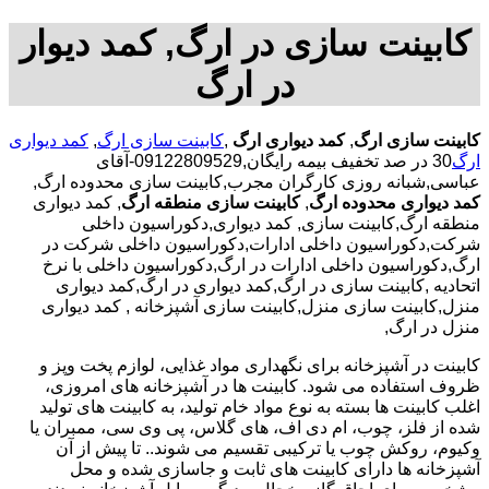
کابینت سازی در ارگ, کمد دیوار
در ارگ
کابینت سازی ارگ
,
کمد دیواری ارگ
,
کابینت سازی ارگ
,
کمد دیواری
ارگ
30 در صد تخفیف بیمه رایگان,09122809529-آقای
عباسی,شبانه روزی کارگران مجرب,کابینت سازی محدوده ارگ,
کمد دیواری محدوده ارگ
,
کابینت سازی منطقه ارگ
, کمد دیواری
منطقه ارگ,کابینت سازی, کمد دیواری,دکوراسیون داخلی
شرکت,دکوراسیون داخلی ادارات,دکوراسیون داخلی شرکت در
ارگ,دکوراسیون داخلی ادارات در ارگ,دکوراسیون داخلی با نرخ
اتحادیه ,کابینت سازی در ارگ,کمد دیواری در ارگ,کمد دیواری
منزل,کابینت سازی منزل,کابینت سازی آشپزخانه , کمد دیواری
منزل در ارگ,
کابینت در آشپزخانه برای نگهداری مواد غذایی، لوازم پخت وپز و
ظروف استفاده می شود. کابینت ها در آشپزخانه های امروزی،
اغلب کابینت ها بسته به نوع مواد خام تولید، به کابینت های تولید
شده از فلز، چوب، ام دی اف، های گلاس، پی وی سی، ممبران یا
وکیوم، روکش چوب یا ترکیبی تقسیم می شوند.. تا پیش از آن
آشپزخانه ها دارای کابینت های ثابت و جاسازی شده و محل