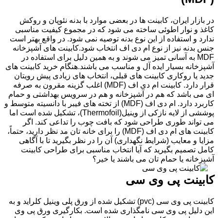
در بازار ایران، کابینت ها در بعضی موارد با بدنه نئوپان و روکش
کاغذ و نوار اطوئی ساخته می شود که در مجموع کیفیت مناسبی
ندارد و استفاده از این نوع بدنه توصیه نمی شود. در واقع بهتر است
جنس بدنه نیز از نوع ام دی اف انتخاب شود.کابینت های آشپزخانه
MDF به آسانی تمیز می شوند و به همین دلیل برای استفاده در
آشپزخانه بسیار ایده آل و مناسب می باشند.هنگام خرید کابینت های
جدید یا روکاری کابینت های قبلی، انتخاب های زیادی پیش رویتان
قرار دارد. کابینت ام دی اف (MDF) اغلب گزینه مقرون به صرفه
ای می باشد که هم در آشپزخانه و هم در سرویس بهداشتی و حمام
کاربرد دارد. ام دی اف (MDF) از تخته های فیبر با دانسیته متوسط و
پوششی از لایه نازکی از وینیل(Thermofoil)، تشکیل شده است اما
می تواند طوری طراحی شود که بافت چوب را تداعی کند. اگر
کابینت های ام دی اف (MDF) را برای خانه تان مد نظر دارید، حتماً،
مزایا و معایب (شرایط نگهداری) آن را در نظر بگیرید تا با آگاهی
کامل تصمیم بگیرید که آیا انتخاب مناسبی برای طراحی کابینت
آشپزخانه یا حمام تان می باشند یا خیر؟
کابینت پی وی سی
کابینت پی وی سی (pvc) تشکیل شده از ورق پلی وینیل کلراید و به
این دلیل پی وی سی نامگذاری شده است. بکارگیری ورق پی وی