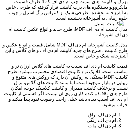
بزرگ و کابینت های سمت چپ ام دی اف که 4 طرف قسمت
مایکروویو دستگیره های درب کابینت قرار گرفته که طرحی خاص
به آشپزخانه بخشده . طرحی شیک از کنتراس رنگ استیل و چوب
جلوه زیبایی به آشپزخانه بخشیده است.
مدل کابینت ام دی اف MDF، طرح جدید و انواع عکس کابینت ام
دی اف آشپزخانه
مدل کابینت آشپزخانه ام دی اف MDF شامل قیمت و انواع عکس و
طرح کابینت ، طرح های جدید کابینت ام دی اف و های گلاس و اپن
آشپزخانه شیک و خاص است.
قیمت کابینت ام دی اف نسبت به کابینت های گلاس ارزان تر و
مناسب است. کلا یک نوع کابینت اقتصادی محسوب میشود. طرح
کابینت MDF بستگی به روکش آن دارد که روکش های متنوع و
زیبایی در بازار موجود است. اما مانند کابینت های گلاس، براق
نیست و برخلاف کابینت ممبران و کابینت کلاسیک چوب، امکان
طرح های CNC و کنده کاری روی آن نیست. اگر قسمتی از کابینت
ام دی اف آسیب دیده باشد خیلی راحت رطوبت نفوذ پیدا میکند و
خراب میشود.
ام دی اف براق
ام دی اف رنگی
ام دی اف مات