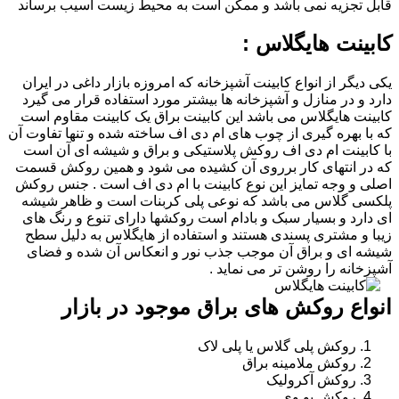
قابل تجزیه نمی باشد و ممکن است به محیط زیست آسیب برساند
کابینت هایگلاس :
یکی دیگر از انواع کابینت آشپزخانه که امروزه بازار داغی در ایران
دارد و در منازل و آشپزخانه ها بیشتر مورد استفاده قرار می گیرد
کابینت هایگلاس می باشد این کابینت براق یک کابینت مقاوم است
که با بهره گیری از چوب های ام دی اف ساخته شده و تنها تفاوت آن
با کابینت ام دی اف روکش پلاستیکی و براق و شیشه ای آن است
که در انتهای کار برروی آن کشیده می شود و همین روکش قسمت
اصلی و وجه تمایز این نوع کابینت با ام دی اف است . جنس روکش
پلکسی گلاس می باشد که نوعی پلی کربنات است و ظاهر شیشه
ای دارد و بسیار سبک و بادام است روکشها دارای تنوع و رنگ های
زیبا و مشتری پسندی هستند و استفاده از هایگلاس به دلیل سطح
شیشه ای و براق آن موجب جذب نور و انعکاس آن شده و فضای
آشپزخانه را روشن تر می نماید .
انواع روکش های براق موجود در بازار
روکش پلی گلاس یا پلی لاک
روکش ملامینه براق
روکش آکرولیک
روکش یو وی